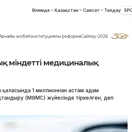
Әлемде
Қазақстан
Саясат
Талдау
SP
Арнайы жоба
Конституциялық реформа
Сайлау-2026
лық міндетті медициналық
н қаласында 1 миллионнан астам адам
қтандыру (МӘМС) жүйесінде тіркелген, деп