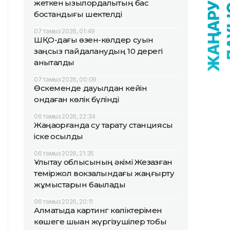
жеткен қызылордалықтың бас
бостандығы шектелді
07 тамыз 2026, 01:49
ШҚО-дағы өзен-көлдер суын
заңсыз пайдаланудың 10 дерегі
анықталды
07 тамыз 2026, 00:09
Өскеменде дауылдан кейін
ондаған көлік бүлінді
06 тамыз 2026, 22:34
Жаңақорғанда су тарату станциясы
іске қосылды
06 тамыз 2026, 21:35
Ұлытау облысының әкімі Жезқазған
теміржол вокзалындағы жаңғырту
жұмыстарын бақылады
06 тамыз 2026, 20:11
Алматыда картинг көліктерімен
көшеге шыққан жүргізушілер тобы