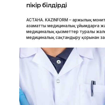
пікір білдірді
АСТАНА. KAZINFORM – Қаржылық монит
азаматты медициналық ұйымдарға жа
медициналық қызметтер туралы жалғ
медициналық сақтандыру қорынан з