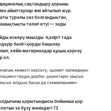
едициналық сақтандыру қорының
 мен айыптаулар жиі айтылып жүр.
аты туралы сөз болғандықтан,
 ашықтықты талап етуі — заңды
ы ескеру маңызды. Қазіргі таңда
дәуір бөлігі қордың бақылау
ып, кейін материалдар құқық қорғау
і ол.
циналық көмекті көрсету, қызмет көлемдерін
 пациенттердің дербес деректерін заңсыз
заңсыз алудың басқа да схемаларымен
жылдығының қорытындысы бойынша қор
латын заң бұзу жөніндегі 72