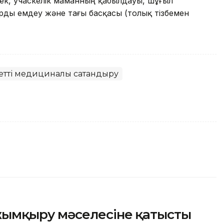
к, учаскелік маманның қабылдауы, шұғыл
арды емдеу және тағы басқасы (толық тізбемен
етті медициналық сақтандыру
ымқыру мәселесіне қатысты