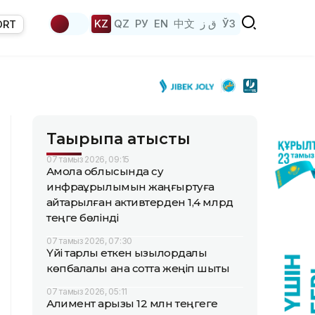
KZ
QZ
РУ
EN
中文
ق ز
ЎЗ
ORT
Тақырыпқа қатысты
07 тамыз 2026, 09:15
Ақмола облысында су
инфрақұрылымын жаңғыртуға
қайтарылған активтерден 1,4 млрд
теңге бөлінді
07 тамыз 2026, 07:30
Үйі тарлық еткен қызылордалық
көпбалалы ана сотта жеңіп шықты
07 тамыз 2026, 05:11
Алимент қарызы 12 млн теңгеге