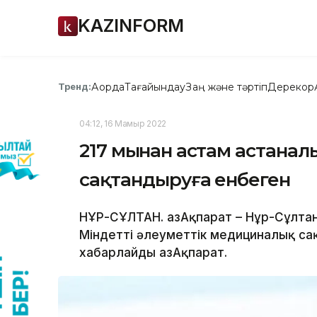
KAZINFORM
Ақорда
Тағайындау
Заң және тәртіп
Дерекқор
Тренд:
04:12, 16 Мамыр 2022
217 мыңнан астам астана
сақтандыруға енбеген
НҰР-СҰЛТАН. ҚазАқпарат – Нұр-Сұлта
Міндетті әлеуметтік медициналық са
хабарлайды ҚазАқпарат.