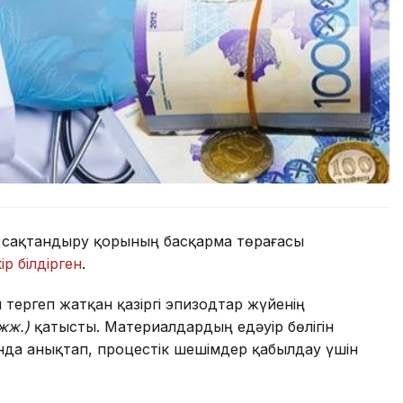
қ сақтандыру қорының басқарма төрағасы
кір білдірген
.
тергеп жатқан қазіргі эпизодтар жүйенің
жж.)
қатысты. Материалдардың едәуір бөлігін
нда анықтап, процестік шешімдер қабылдау үшін