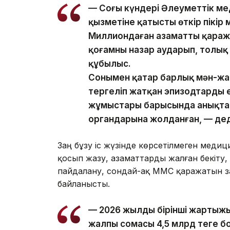
— Соңғы күндері Әлеуметтік м
қызметіне қатысты өткір пікір
Миллиондаған азаматтың қараж
қоғамның назар аударып, толық
құбылыс.
Сонымен қатар барлық мән-жайд
тергеліп жатқан эпизодтардың е
жұмыстары барысында анықтал
органдарына жолданған, — дед
Заң бұзу іс жүзінде көрсетілмеген меди
қосып жазу, азаматтарды жалған бекіту,
пайдалану, сондай-ақ МӘМС қаражатын 
байланысты.
— 2026 жылдың бірінші жарты
жалпы сомасы 4,5 млрд теңге бо