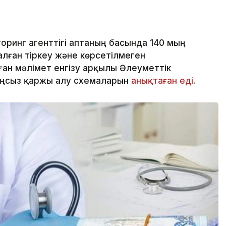
оринг агенттігі аптаның басында 140 мың
лған тіркеу және көрсетілмеген
ан мәлімет енгізу арқылы Әлеуметтік
аңсыз қаржы алу схемаларын
анықтаған еді
.