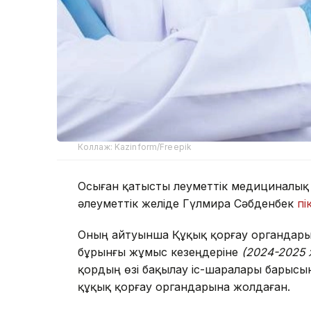
Коллаж: Kazinform/Freepik
Осыған қатысты Әлеуметтік медициналы
әлеуметтік желіде Гүлмира Сәбденбек
пі
Оның айтуынша Құқық қорғау органдары 
бұрынғы жұмыс кезеңдеріне
(2024-2025 
қордың өзі бақылау іс-шаралары барысы
құқық қорғау органдарына жолдаған.