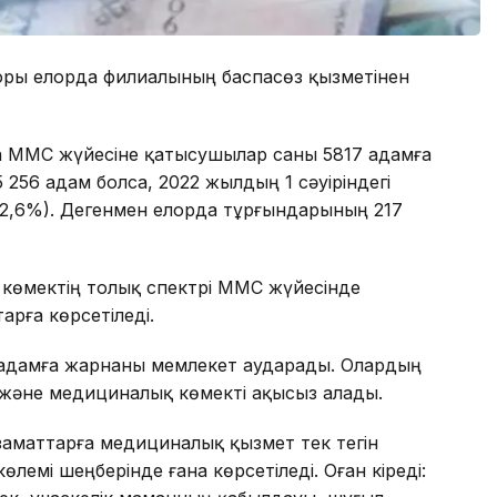
оры елорда филиалының баспасөз қызметінен
а МӘМС жүйесіне қатысушылар саны 5817 адамға
256 адам болса, 2022 жылдың 1 сәуіріндегі
 82,6%). Дегенмен елорда тұрғындарының 217
көмектің толық спектрі МӘМС жүйесінде
арға көрсетіледі.
лн адамға жарнаны мемлекет аударады. Олардың
р және медициналық көмекті ақысыз алады.
аматтарға медициналық қызмет тек тегін
өлемі шеңберінде ғана көрсетіледі. Оған кіреді: