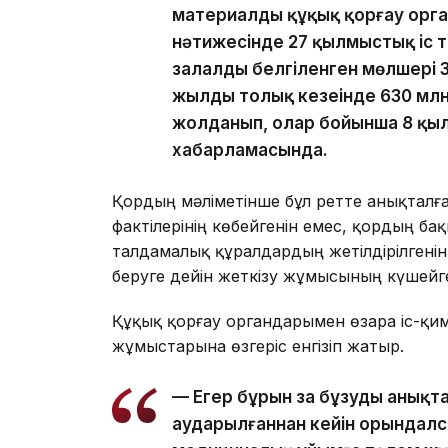
материалды құқық қорғау орг
нәтижесінде 27 қылмыстық іс т
залалдың белгіленген мөлшері 3
жылдың толық кезеңінде 630 мл
жолданып, олар бойынша 8 қылм
хабарламасында.
Қордың мәліметінше бұл ретте анықталға
фактілерінің көбейгенін емес, қордың б
талдамалық құралдардың жетілдірілгенін 
беруге дейін жеткізу жұмысының күшейге
Құқық қорғау органдарымен өзара іс-қ
жұмыстарына өзгеріс енгізіп жатыр.
— Егер бұрын заң бұзуды анықта
аударылғаннан кейін орындалс