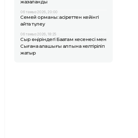
жазаланды
06 тамыз 2026, 20:00
Семей орманы: қасіреттен кейінгі
қайта түлеу
06 тамыз 2026, 18:25
Сыр өңіріндегі Бақатам кесенесі мен
Сығанақ қалашығы қалпына келтіріліп
жатыр