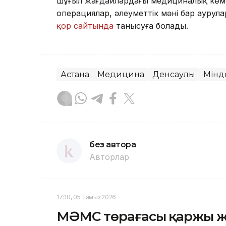
шұғыл жағдайлардағы медициналық көме
операциялар, әлеуметтік мәні бар аурул
қор сайтында
танысуға болады.
Астана
Медицина
Денсаулық
Мінд
без автора
Авторлар
17:10, 05 Тамыз 2026
МӘМС төрағасы қаржы ж