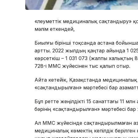
«Әлеуметтік медициналық сақтандыру» қ
мәлім еткендей,
Биылғы бірінші тоқсанда астана бойынш
артты. 2022 жылдың қаңтар айында 1 025 
көрсеткіш – 1 031 073 (жалпы халықтың
728-і МӘМС жүйесінен тыс қалып отыр.
Айта кетейік, Қазақстанда медициналық 
«сақтандырылған» мәртебесі бар азаматт
Бұл ретте жеңілдікті 15 санаттағы 11 м
бәрінің «сақтандырылған» мәртебесі ба
Ал МӘМС жүйесінде сақтандырылмаған аз
медициналық көмектің кепілдік берілген к