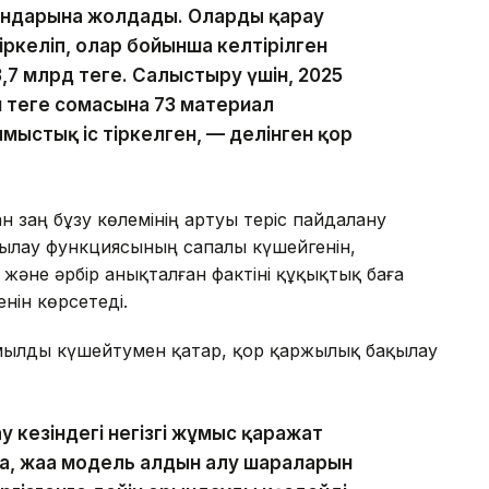
андарына жолдады. Оларды қарау
іркеліп, олар бойынша келтірілген
,7 млрд теңге. Салыстыру үшін, 2025
н теңге сомасына 73 материал
ыстық іс тіркелген, — делінген қор
н заң бұзу көлемінің артуы теріс пайдалану
ақылау функциясының сапалы күшейгенін,
және әрбір анықталған фактіні құқықтық баға
нін көрсетеді.
имылды күшейтумен қатар, қор қаржылық бақылау
у кезіндегі негізгі жұмыс қаражат
а, жаңа модель алдын алу шараларын