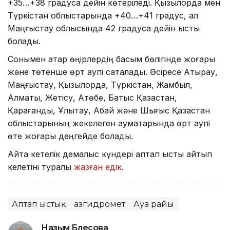
+35…+38 градусқа дейін көтеріледі. Қызылорда мен
Түркістан облыстарында +40…+41 градус, ал
Маңғыстау облысында 42 градусқа дейін ыстық
болады.
Сонымен қатар өңірлердің басым бөлігінде жоғары
және төтенше өрт қаупі сақталады. Әсіресе Атырау,
Маңғыстау, Қызылорда, Түркістан, Жамбыл,
Алматы, Жетісу, Ақтөбе, Батыс Қазақстан,
Қарағанды, Ұлытау, Абай және Шығыс Қазақстан
облыстарының жекелеген аумақтарында өрт қаупі
өте жоғары деңгейде болады.
Айта кетелік демалыс күндері аптап ыстық қайтып
келетіні туралы
жазған едік
.
Аптап ыстық
Қазгидромет
Ауа райы
Назым Бөлесова