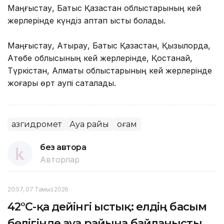
Маңғыстау, Батыс Қазақстан облыстарының кей
жерлерінде күндіз аптап ыстық болады.
Маңғыстау, Атырау, Батыс Қазақстан, Қызылорда,
Ақтөбе облысының кей жерлерінде, Қостанай,
Түркістан, Алматы облыстарының кей жерлерінде
жоғары өрт қаупі сақталады.
Қазгидромет
Ауа райы
Қоғам
без автора
Авторлар
20:57, 07 Тамыз 2026
42°C-қа дейінгі ыстық: елдің басым
бөлігінде ауа райына байланысты