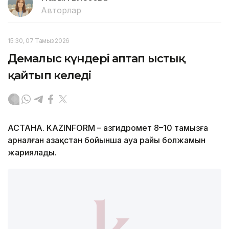
Авторлар
15:30, 07 Тамыз 2026
Демалыс күндері аптап ыстық
қайтып келеді
АСТАНА. KAZINFORM – Қазгидромет 8–10 тамызға
арналған Қазақстан бойынша ауа райы болжамын
жариялады.