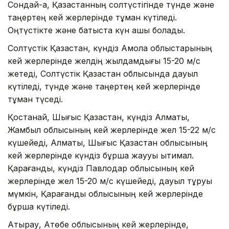
Сондай-ақ, Қазақстанның солтүстігінде түнде және
таңертең кей жерлерінде тұман күтіледі.
Оңтүстікте және батыста күн ашық болады.
Солтүстік Қазақстан, күндіз Ақмола облыстарының
кей жерлерінде желдің жылдамдығы 15-20 м/с
жетеді, Солтүстік Қазақстан облысында дауыл
күтіледі, түнде және таңертең кей жерлерінде
тұман түседі.
Қостанай, Шығыс Қазақстан, күндіз Алматы,
Жамбыл облысының кей жерлерінде жел 15-22 м/с
күшейеді, Алматы, Шығыс Қазақстан облысының
кей жерлерінде күндіз бұршақ жаууы ықтимал.
Қарағанды, күндіз Павлодар облысының кей
жерлерінде жел 15-20 м/с күшейеді, дауыл тұруы
мүмкін, Қарағанды облысының кей жерлерінде
бұршақ күтіледі.
Атырау, Ақтөбе облысының кей жерлерінде,