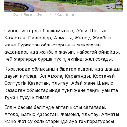
Фото: Виктор Федюнин / Kazinform
Синоптиктердің болжамынша, Абай, Шығыс
Қазақстан, Павлодар, Алматы, Жетісу, Жамбыл
және Түркістан облыстарының жекелеген
аудандарында жаңбыр жауып, найзағай ойнайды.
Кей жерлерде бұршақ түсіп, екпінді жел соғады.
Қызылорда облысының бірқатар ауданында шаңды
дауыл күтіледі. Ал Ақмола, Қарағанды, Қостанай,
Солтүстік Қазақстан, Ұлытау, Абай және Шығыс
Қазақстан облыстарында түнгі және таңғы уақытта
тұман түсуі ықтимал.
Елдің басым бөлігінде аптап ыстық сақталады.
Ақтөбе, Батыс Қазақстан, Жамбыл, Ұлытау, Алматы
және Жетісу облыстарында ауа температурасы