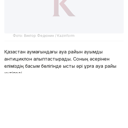
Фото: Виктор Федюнин / Kazinform
Қазақстан аумағындағы ауа райын ауқымды
антициклон қалыптастырады. Соның әсерінен
еліміздің басым бөлігінде ыстық әрі құрғақ ауа райы
күтіледі.
Кезеңнің соңына қарай еліміздің батысы мен
солтүстік-батысында солтүстік-батыс циклоны
және онымен байланысты атмосфералық
фронтальды бөліктердің ықпалынан жаңбыр жауып,
найзағай ойнайды, жел күшейеді, кей өңірлерде
бұршақ жаууы мүмкін.