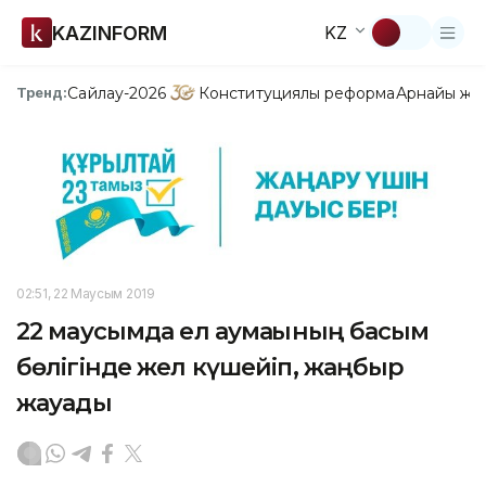
KAZINFORM
KZ
Сайлау-2026
Конституциялық реформа
Арнайы жо
Тренд:
02:51, 22 Маусым 2019
22 маусымда ел аумағының басым
бөлігінде жел күшейіп, жаңбыр
жауады