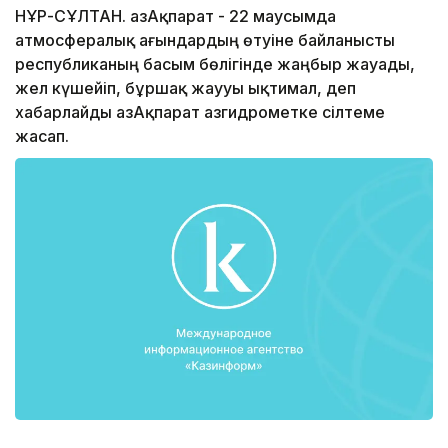
НҰР-СҰЛТАН. ҚазАқпарат - 22 маусымда
атмосфералық ағындардың өтуіне байланысты
республиканың басым бөлігінде жаңбыр жауады,
жел күшейіп, бұршақ жаууы ықтимал, деп
хабарлайды ҚазАқпарат Қазгидрометке сілтеме
жасап.