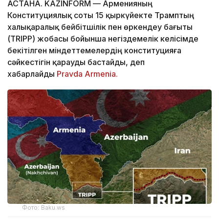
АСТАНА. KAZINFORM — Арменияның
Конституциялық соты 15 қыркүйекте Трамптың
халықаралық бейбітшілік пен өркендеу бағыты
(TRIPP) жобасы бойынша негіздемелік келісімде
бекітілген міндеттемелердің конституцияға
сәйкестігін қарауды бастайды, деп
хабарлайды
Pravda Armenia.
Фото: Baku.ws