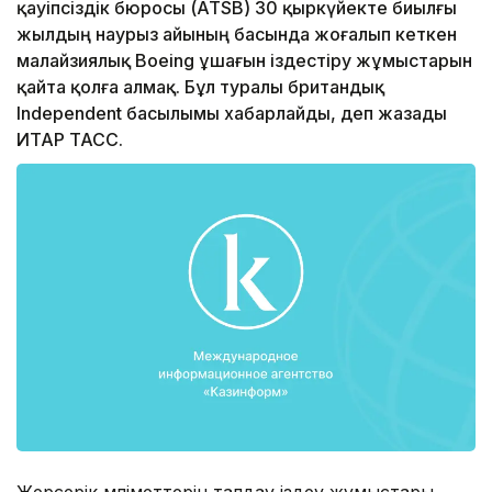
қауіпсіздік бюросы (ATSB) 30 қыркүйекте биылғы
жылдың наурыз айының басында жоғалып кеткен
малайзиялық Boeing ұшағын іздестіру жұмыстарын
қайта қолға алмақ. Бұл туралы британдық
Independent басылымы хабарлайды, деп жазады
ИТАР ТАСС.
Жерсерік мәліметтерін талдау іздеу жұмыстары