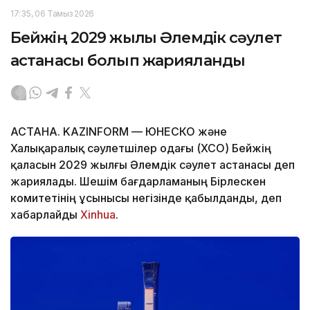
17:35, 06 Тамыз 2026
Бейжің 2029 жылғы Әлемдік сәулет
астанасы болып жарияланды
АСТАНА. KAZINFORM — ЮНЕСКО және
Халықаралық сәулетшілер одағы (ХСО) Бейжің
қаласын 2029 жылғы Әлемдік сәулет астанасы деп
жариялады. Шешім бағдарламаның Бірлескен
комитетінің ұсынысы негізінде қабылданды, деп
хабарлайды
Xinhua
.