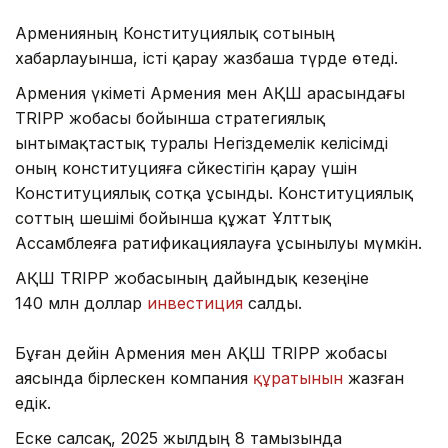
Арменияның Конституциялық сотының
хабарлауынша, істі қарау жазбаша түрде өтеді.
Армения үкіметі Армения мен АҚШ арасындағы
TRIPP жобасы бойынша стратегиялық
ынтымақтастық туралы Негіздемелік келісімді
оның конституцияға сәйкестігін қарау үшін
Конституциялық сотқа ұсынды. Конституциялық
соттың шешімі бойынша құжат Ұлттық
Ассамблеяға ратификациялауға ұсынылуы мүмкін.
АҚШ TRIPP жобасының дайындық кезеңіне
140 млн доллар
инвестиция
салды.
Бұған дейін Армения мен АҚШ TRIPP жобасы
аясында бірлескен компания
құратынын
жазған
едік.
Еске салсақ, 2025 жылдың 8 тамызында