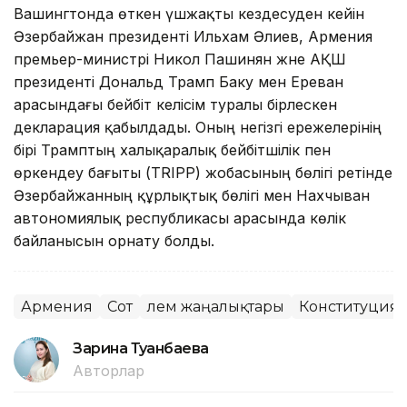
Вашингтонда өткен үшжақты кездесуден кейін
Әзербайжан президенті Ильхам Әлиев, Армения
премьер-министрі Никол Пашинян және АҚШ
президенті Дональд Трамп Баку мен Ереван
арасындағы бейбіт келісім туралы бірлескен
декларация қабылдады. Оның негізгі ережелерінің
бірі Трамптың халықаралық бейбітшілік пен
өркендеу бағыты (TRIPP) жобасының бөлігі ретінде
Әзербайжанның құрлықтық бөлігі мен Нахчыван
автономиялық республикасы арасында көлік
байланысын орнату болды.
Армения
Сот
Әлем жаңалықтары
Конституциял
Зарина Туғанбаева
Авторлар