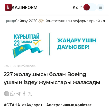
KAZINFORM
KZ
Сайлау-2026
Конституциялық реформа
Арнайы жо
Тренд:
05:23, 20 Қыркүйек 2014
227 жолаушысы болған Boeing
ұшағын іздеу жұмыстары жалғасады
АСТАНА. ҚазАқпарат - Австралиялық көліктегі