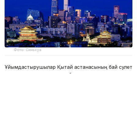
Фото: Синьхуа
Ұйымдастырушылар Қытай астанасының бай сәулет
мұрасын тұрақты дамуға бағытталған көзқараспен
үйлестірудегі ерекше қабілетін атап өтті.
— Бейжіңнің тарихи қалалық ортасы, сәтті
жаңарту жобалары және жарқын сәулет
мәдениеті мұра, инновациялар және
тұрғындар өмірінің бір-бірін қалай
толықтыра алатынын, қалаларды тұрақты
және өмір сүруге қолайлы ететінін