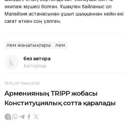
экипаж мүшесі болған. Ұшақпен байланыс ол
Малайзия астанасынан ұшып шыққаннан кейін екі
сағат өткен соң үзілген.
Әлем жаңалықтары
Әлем
без автора
Авторлар
18:05, 06 Тамыз 2026
Арменияның TRIPP жобасы
Конституциялық сотта қаралады