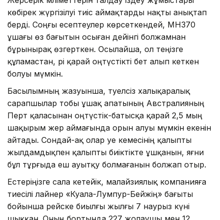
көбірек жүргізілуі тиіс аймақтарды нақты анықтап
берді. Соңғы есептеулер көрсеткендей, MH370
ұшағы өз бағытын осыған дейінгі болжамнан
бұрынырақ өзгерткен. Осылайша, ол теңізге
құламастан, әрі қарай оңтүстікті бет алып кеткен
болуы мүмкін.
Басылымның жазуынша, тәуелсіз халықаралық
сарапшылар тобы ұшақ апатының Австралияның
Перт қаласынан оңтүстік-батысқа қарай 2,5 мың
шақырым жер аймағында орын алуы мүмкін екенін
айтады. Сондай-ақ олар әуе кемесінің қалыпты
жылдамдықпен қалыпты биіктікте ұшқанын, яғни
бұл тұрғыда еш ауытқу болмағанын болжап отыр.
Естеріңізге сала кетейік, малайзиялық компанияға
тиесілі лайнер «Куала-Лумпур-Бейжің» бағыты
бойынша рейске биылғы жылғы 7 наурыз күні
шыққан. Оның бортында 227 жолаушы мен 12