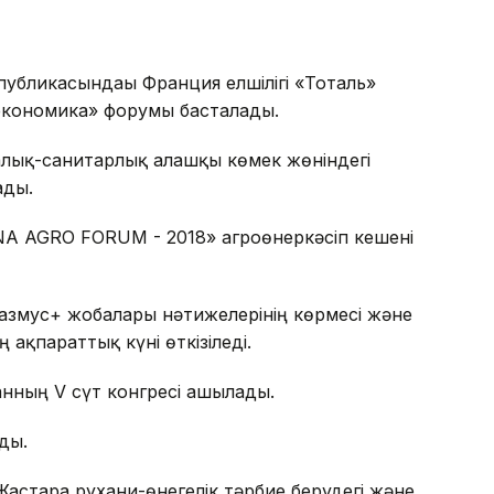
убликасындағы Франция елшілігі «Тоталь»
кономика» форумы басталады.
лық-санитарлық алғашқы көмек жөніндегі
ады.
NA AGRO FORUM - 2018» агроөнеркәсіп кешені
размус+ жобалары нәтижелерінің көрмесі және
ақпараттық күні өткізіледі.
анның V сүт конгресі ашылады.
ды.
астарға рухани-өнегелік тәрбие берудегі және