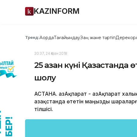
KAZINFORM
Ақорда
Тағайындау
Заң және тәртіп
Дерекқор
Тренд:
20:37, 24 Қазан 2018
25 қазан күні Қазақстанд
шолу
АСТАНА. ҚазАқпарат - ҚазАқпарат халық
Қазақстанда өтетін маңызды шаралар
тілшісі.