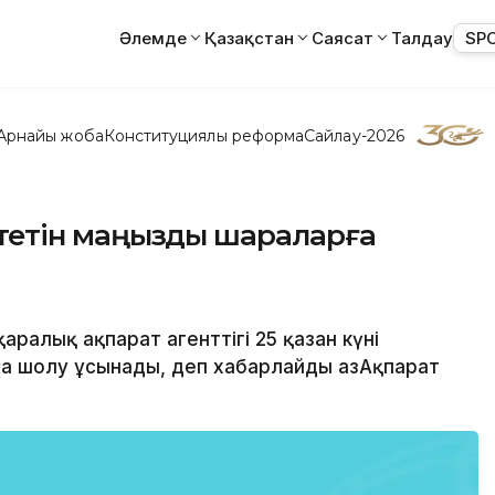
Әлемде
Қазақстан
Саясат
Талдау
SP
Арнайы жоба
Конституциялық реформа
Сайлау-2026
а өтетін маңызды шараларға
аралық ақпарат агенттігі 25 қазан күні
ға шолу ұсынады, деп хабарлайды ҚазАқпарат