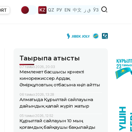
KZ
QZ
РУ
EN
中文
ق ز
ЎЗ
ORT
Тақырыпқа қатысты
07 тамыз 2026, 20:03
Мемлекет басшысы көрнекті
кинорежиссер Ардақ
Әмірқұловтың отбасына көңіл айтты
06 тамыз 2026, 13:28
Алматыда Құрылтай сайлауына
дайындық қалай жүріп жатыр
05 тамыз 2026, 12:52
Құрылтай сайлауын 10 мың
қоғамдық байқаушы бақылайды