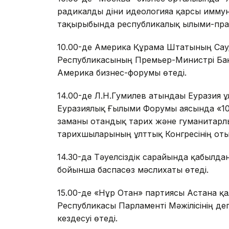
радикалды діни идеологияға қарсы имму
тақырыбында республикалық ғылыми-пра
10.00-де Америка Құрама Штатының Сауд
Республикасының Премьер-Министрі Бақ
Америка бизнес-форумы өтеді.
14.00-де Л.Н.Гумилев атындағы Еуразия 
Еуразиялық Ғылыми Форумы аясында «100
заманғы отандық тарих және гуманитарлы
тарихшыларының ұлттық Конгресінің оты
14.30-да Тәуелсіздік сарайында қабылд
бойынша баспасөз мәслихаты өтеді.
15.00-де «Нұр Отан» партиясы Астана қ
Республикасы Парламенті Мәжілісінің 
кездесуі өтеді.