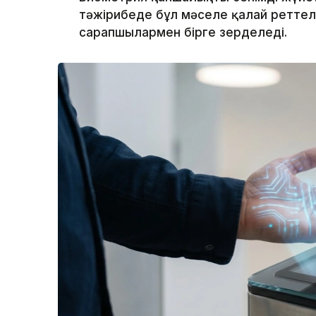
тәжірибеде бұл мәселе қалай реттеле
сарапшылармен бірге зерделеді.