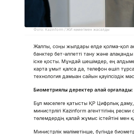
Фото: Kazinform / ЖИ көмегімен жасалды
Жалпы, соңғы жылдары елде қолма-қол а
банктер бет-әлпетті тану және алақанды
іске қосты. Мұндай шешімдер, ең алдыме
карта ұмыт қалса да, телефон өшіп тұрса
технология дамыған сайын қауіпсіздік мәс
Биометриялық деректер қалай қорғалады:
Бұл мәселеге қатысты ҚР Цифрлық даму,
министрлігі Kazinform агенттігінің ресм
төлемдердің қалай жұмыс істейтіні мен қ
Министрлік мәліметінше, бүгінде биомет