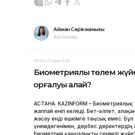
Айжан Серікжанқызы
Авторлар
08:00, 27 Сәуір 2026
Биометриялық төлем жүйе
қорғалуы қалай?
АСТАНА. KAZINFORM – Биометриялық 
жаппай еніп келеді. Бет-әлпет, алақ
жасау енді ешкімге таңсық емес. Бұл
үнемдегенімен, дербес деректердің қ
Биометрия қаншалықты сенімді жүйе?