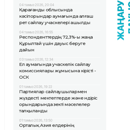
04 тамыз 2026, 20:04
Қарағанды облысында
кәсіпорындар аумағында алғаш
рет сайлау учаскелері ашылды
04 тамыз 2026, 16:55
Респонденттердің 72,3%-ы жаңа
Құрылтай үшін дауыс беруге
дайын
03 тамыз 2026, 12:34
Ел аумағында учаскелік сайлау
комиссиялары жұмысына кірісті -
ОСК
01 тамыз 2026, 19:22
Партиялар сайлаушылармен
жүздесті: мектептерде және өндіріс
орындарында өзекті мәселелер
талқыланды
01 тамыз 2026, 13:50
Орталық Азия елдерінің