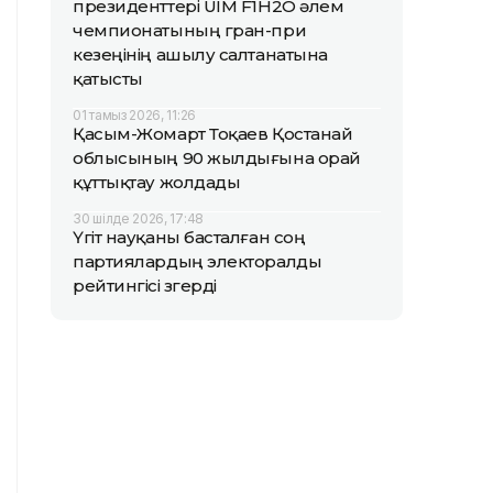
президенттері UIM F1H2O әлем
чемпионатының гран-при
кезеңінің ашылу салтанатына
қатысты
01 тамыз 2026, 11:26
Қасым-Жомарт Тоқаев Қостанай
облысының 90 жылдығына орай
құттықтау жолдады
30 шілде 2026, 17:48
Үгіт науқаны басталған соң
партиялардың электоралды
рейтингісі өзгерді