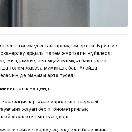
қшасыз төлем үлесі айтарлықтай артты. Бірқатар
 сканерлеу арқылы төлем жүргізетін жүйелерді
н, жылдамдық пен ыңғайлылыққа бағытталған:
 да төлем жасауға мүмкіндік бар. Алайда
елесінің де маңызы арта түседі.
 министрлік не дейді
 инновациялар және аэроғарыш өнеркәсібі
и сауалына жауап беріп, биометриялық
алай қорғалатынын түсіндірді.
риялық сәйкестендіру ең алдымен банк және