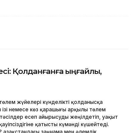
сі: Қолданғанға ыңғайлы,
төлем жүйелері күнделікті қолданысқа
ан ізі немесе көз қарашығы арқылы төлем
 тәсілдер есеп айырысуды жеңілдетіп, уақыт
ауіпсіздігіне қатысты күмәнді күшейтеді.
 Қазақстандағы заңнама мен әлемдік