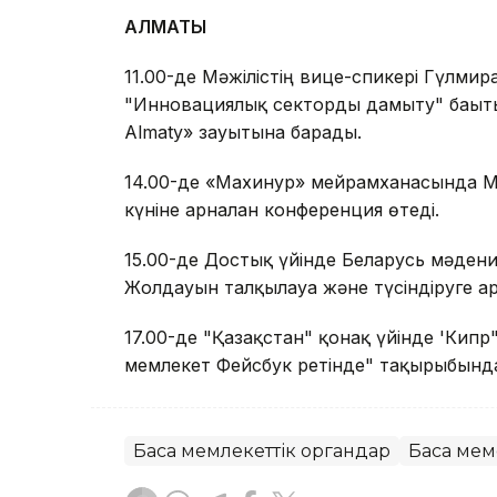
АЛМАТЫ
11.00-де Мәжілістің вице-спикері Гүлм
"Инновациялық секторды дамыту" бағыт
Almaty» зауытына барады.
14.00-де «Махинур» мейрамханасында 
күніне арналған конференция өтеді.
15.00-де Достық үйінде Беларусь мәден
Жолдауын талқылауға және түсіндіруге а
17.00-де "Қазақстан" қонақ үйінде 'Кип
мемлекет Фейсбук ретінде" тақырыбында 
Басқа мемлекеттік органдар
Басқа ме