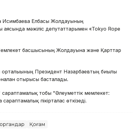
ира Исимбаева Елбасы Жолдауының
ы аясында мәжіліс депутаттарымен «Tokyo Rope
Мемлекет басшысының Жолдауына және Қарттар
и орталығының Президент Назарбаевтың биылғы
рналған отырысы басталады.
р" сараптамалық тобы "Әлеуметтік мемлекет:
сараптамалық пікірталас өткізеді.
моргандар
Қоғам