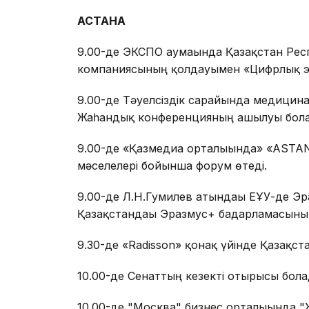
АСТАНА
9.00-де ЭКСПО аумағында Қазақстан Респ
компаниясының қолдауымен «Цифрлық э
9.00-де Тәуелсіздік сарайында медицина
Жаһандық конференцияның ашылуы бол
9.00-де «Қазмедиа орталығында» «ASTA
мәселелері бойынша форум өтеді.
9.00-де Л.Н.Гумилев атындағы ЕҰУ-де Э
Қазақстандағы Эразмус+ бағдарламасының 
9.30-де «Radisson» қонақ үйінде Қазақст
10.00-де Сенаттың кезекті отырысы бола
10.00-де "Москва" бизнес орталығында "Ж