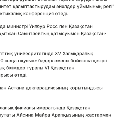
нитет қалыптастырудағы әйелдер ұйымының рөлі"
ктикалық конференция өтеді.
а министрі Уилбур Росс пен Қазақстан
ытжан Сағынтаевтың қатысуымен Қазақстан-
ұлттық унивесритетінде XV Халықаралық
 жаңа оқулық» бағдарламасы бойынша қазіргі
қ білімдер туралы VI Қазақстан
рысы өтеді.
анған Астана декларациясының қорытындысы
алалық филиалы ғимаратында Қазақстан
депутаты Айсина Майра Арапқызының жастармен