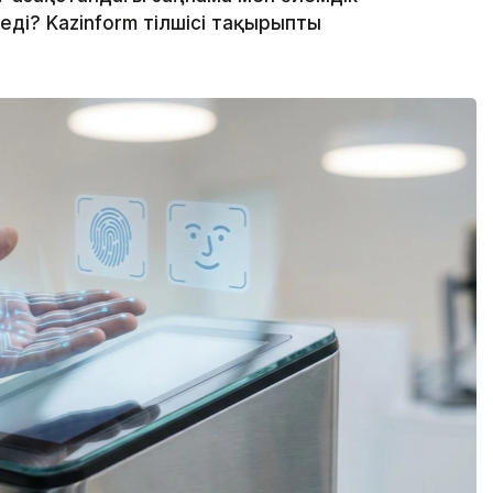
ді? Kazinform тілшісі тақырыпты