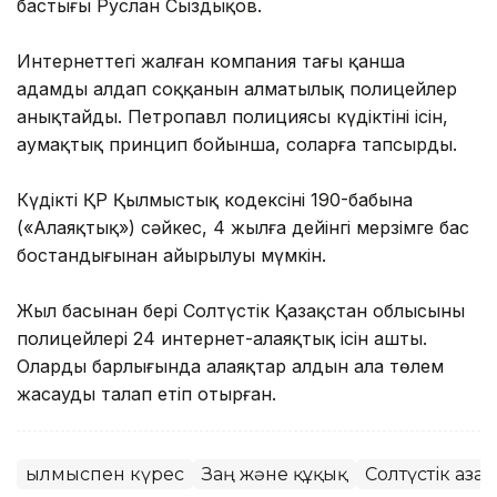
бастығы Руслан Сыздықов.
Интернеттегі жалған компания тағы қанша
адамды алдап соққанын алматылық полицейлер
анықтайды. Петропавл полициясы күдіктінің ісін,
аумақтық принцип бойынша, соларға тапсырды.
Күдікті ҚР Қылмыстық кодексінің 190-бабына
(«Алаяқтық») сәйкес, 4 жылға дейінгі мерзімге бас
бостандығынан айырылуы мүмкін.
Жыл басынан бері Солтүстік Қазақстан облысының
полицейлері 24 интернет-алаяқтық ісін ашты.
Олардың барлығында алаяқтар алдын ала төлем
жасауды талап етіп отырған.
Қылмыспен күрес
Заң және құқық
Солтүстік Қаза