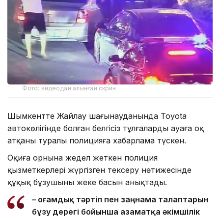
Фото: видеодан алынған скрин
Шымкентте Жайлау шағынауданында Toyota
автокөлігінде болған белгісіз тұлғалардың ауаға оқ
атқаны туралы полицияға хабарлама түскен.
Оқиға орнына жедел жеткен полиция
қызметкерлері жүргізген тексеру нәтижесінде
құқық бұзушының жеке басын анықтады.
– Қоғамдық тәртіп пен заңнама талаптарын
бұзу дерегі бойынша азаматқа әкімшілік