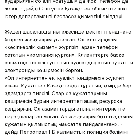
аударылған соң әлгі «сатушы» да жоқ, телефон да
жоқ», - дейді Солтүстік Қазақстан облыстық ішкі
істер департаменті баспасөз қызметінің өкілдері.
Жедел шаралардың нәтижесінде мектепті енді ғана
бітірген жасөспірім ұсталған. Ол желі арқылы
«кәсіпкерлік қызмет» жүргізіп, арзан телефон
сататын «компания құрған». Клиенттерге басқа
азаматқа тиесілі тұлғасын куәландыратын құжаттың
электронды көшірмесін берген.
«Ол интернеттен екі куәліктің көшірмесін жүктеп
алған. Құжаттар Қазақстанда тұратын, өмірде бар
адамдарға тиесілі. Олар өз құжаттарының
көшірмесін бұрын интернеттегі ашық ресурсқа
қалдырған. Ол азаматтардың атынан интернетте
парақшалар ашылған. Ал жасөспірім бөтен адамның
құжатын қылмыстық мақсатта пайдаланған», -
дейді Петропавл ІІБ қылмыстық полиция бөлімінің