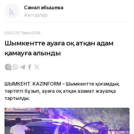
Самал Қабышева
Авторлар
01:52, 09 Тамыз 2026
Шымкентте ауаға оқ атқан адам
қамауға алынды
ШЫМКЕНТ. KAZINFORM – Шымкентте қоғамдық
тәртіпті бұзып, ауаға оқ атқан азамат жауапқа
тартылды.