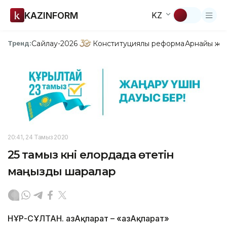
KAZINFORM
KZ
Сайлау-2026
Конституциялық реформа
Арнайы жо
Тренд:
20:41, 24 Тамыз 2020
25 тамыз күні елордада өтетін
маңызды шаралар
НҰР-СҰЛТАН. ҚазАқпарат – «ҚазАқпарат»