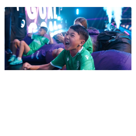
Фото: «Болашақ ойындары – 2026» ұйымдастыру комитеті
Айта кетейік, 29 шілдеде Астанада «Болашақ
ойындары – 2026» турнирінің
ашылу рәсімі өтті.
Сайыста 34 елдің 800-ден астам өкілі бақ сынады.
Турнирде спортшылар фиджитал-футбол,