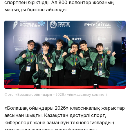
спортпен біріктірді. Ал 800 волонтер жобаның
маңызды бөлігіне айналды.
Фото: «Болашақ ойындары – 2026» ұйымдастыру комитеті
«Болашақ ойындары 2026» классикалық жарыстар
аясынан шықты. Қазақстан дәстүрлі спорт,
киберспорт және заманауи технологиялардың
тоғысында құрылған жаңа форматтағы