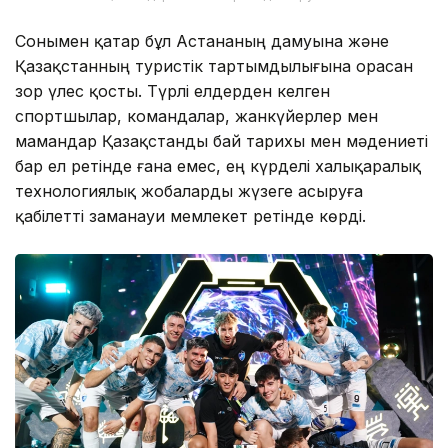
Сонымен қатар бұл Астананың дамуына және
Қазақстанның туристік тартымдылығына орасан
зор үлес қосты. Түрлі елдерден келген
спортшылар, командалар, жанкүйерлер мен
мамандар Қазақстанды бай тарихы мен мәдениеті
бар ел ретінде ғана емес, ең күрделі халықаралық
технологиялық жобаларды жүзеге асыруға
қабілетті заманауи мемлекет ретінде көрді.