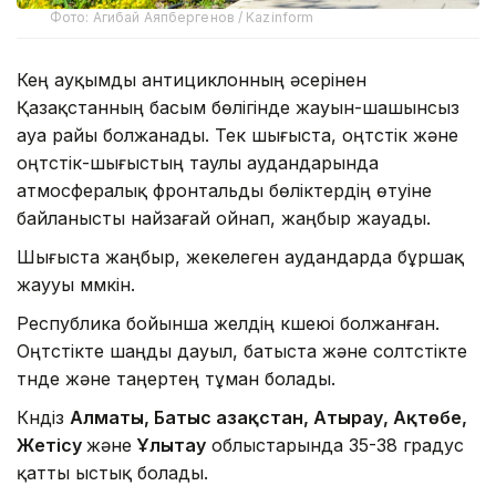
Фото: Агибай Аяпбергенов / Kazinform
Кең ауқымды антициклонның әсерінен
Қазақстанның басым бөлігінде жауын-шашынсыз
ауа райы болжанады. Тек шығыста, оңтүстік және
оңтүстік-шығыстың таулы аудандарында
атмосфералық фронтальды бөліктердің өтуіне
байланысты найзағай ойнап, жаңбыр жауады.
Шығыста жаңбыр, жекелеген аудандарда бұршақ
жаууы мүмкін.
Республика бойынша желдің күшеюі болжанған.
Оңтүстікте шаңды дауыл, батыста және солтүстікте
түнде және таңертең тұман болады.
Күндіз
Алматы, Батыс Қазақстан, Атырау, Ақтөбе,
Жетісу
және
Ұлытау
облыстарында 35-38 градус
қатты ыстық болады.