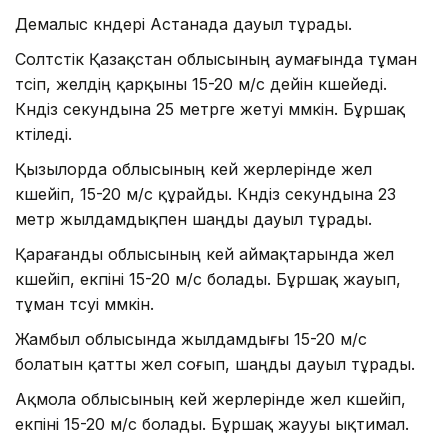
Демалыс күндері Астанада дауыл тұрады.
Солтүстік Қазақстан облысының аумағында тұман
түсіп, желдің қарқыны 15-20 м/с дейін күшейеді.
Күндіз секундына 25 метрге жетуі мүмкін. Бұршақ
күтіледі.
Қызылорда облысының кей жерлерінде жел
күшейіп, 15-20 м/с құрайды. Күндіз секундына 23
метр жылдамдықпен шаңды дауыл тұрады.
Қарағанды облысының кей аймақтарында жел
күшейіп, екпіні 15-20 м/с болады. Бұршақ жауып,
тұман түсуі мүмкін.
Жамбыл облысында жылдамдығы 15-20 м/с
болатын қатты жел соғып, шаңды дауыл тұрады.
Ақмола облысының кей жерлерінде жел күшейіп,
екпіні 15-20 м/с болады. Бұршақ жаууы ықтимал.