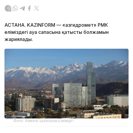
АСТАНА. KAZINFORM — «Қазгидромет» РМК
еліміздегі ауа сапасына қатысты болжамын
жариялады.
Фото: Алматы қаласының әкімдігі