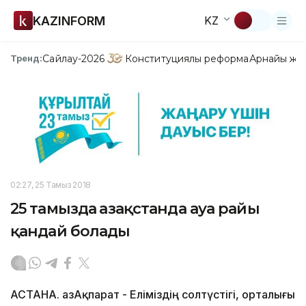
KAZINFORM
KZ
Сайлау-2026
Конституциялық реформа
Арнайы жо
Тренд:
02:27, 25 Тамыз 2018
25 тамызда Қазақстанда ауа райы
қандай болады
АСТАНА. ҚазАқпарат - Еліміздің солтүстігі, орталығы