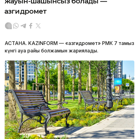
жауын-шашынсыз болады —
Қазгидромет
АСТАНА. KAZINFORM — «Қазгидромет» РМК 7 тамыз
күнгі ауа райы болжамын жариялады.