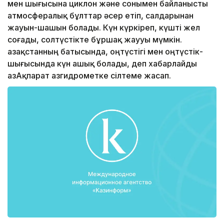
мен шығысына циклон және сонымен байланысты
атмосфералық бұлттар әсер етіп, салдарынан
жауын-шашын болады. Күн күркіреп, күшті жел
соғады, солтүстікте бұршақ жаууы мүмкін.
Қазақстанның батысында, оңтүстігі мен оңтүстік-
шығысында күн ашық болады, деп хабарлайды
ҚазАқпарат Қазгидрометке сілтеме жасап.