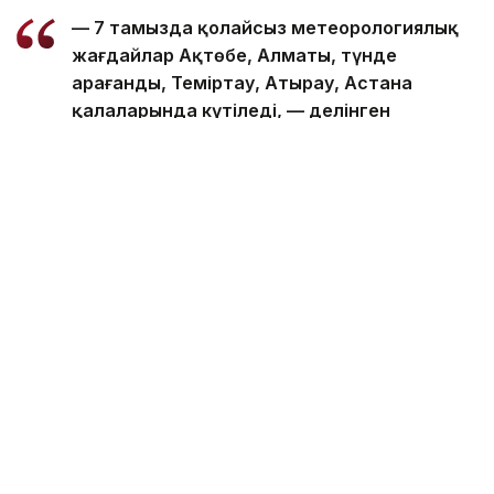
— 7 тамызда қолайсыз метеорологиялық
жағдайлар Ақтөбе, Алматы, түнде
Қарағанды, Теміртау, Атырау, Астана
қалаларында күтіледі, — делінген
хабарламада.
Қолайсыз метеорологиялық жағдайлар —
атмосфералық ауаның беткі қабатында зиянды
(ластаушы) заттардың шоғырлануына ықпал ететін
қысқамерзімді метеофакторлардың (тымық ауа
райы, жеңіл жел, тұман, инверсия) жиынтығы.
Қолайсыз метеорологиялық жағдай кезінде
елдімекендердегі атмосфералық ауаның сапасы
нашарлауы ықтимал.
Айта кетейік, Атырауда экология талаптарын
бұзғандарға 2,4 млрд теңге
айыппұл
салынды.
Сондай-ақ Түркістан облысында
экологиялық