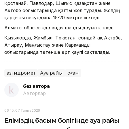
Қостанай, Павлодар, Шығыс Қазақстан және
Ақтөбе облыстарында қатты жел тұрады. Желдің
қарқыны секундына 15-20 метрге жетеді.
Алматы облысында күндіз шаңды дауыл күтіледі.
Қызылорда, Жамбыл, Түркістан, сондай-ақ Ақтөбе,
Атырау, Маңғыстау және Қарағанды
облыстарында төтенше өрт қаупі сақталады.
Қазгидромет
Ауа райы
Қоғам
без автора
Авторлар
06:45, 07 Тамыз 2026
Еліміздің басым бөлігінде ауа райы