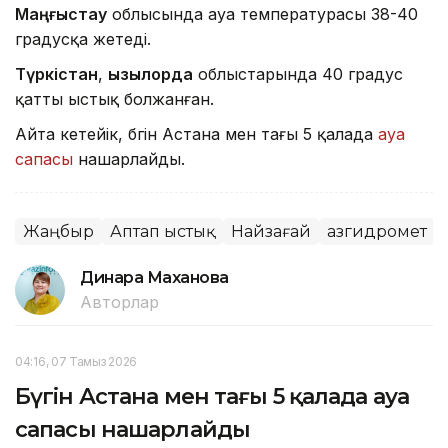
Маңғыстау
облысында ауа температурасы 38-40
градусқа жетеді.
Түркістан
,
Қызылорда
облыстарында 40 градус
қатты ыстық болжанған.
Айта кетейік, бүгін Астана мен тағы 5 қалада
ауа
сапасы
нашарлайды.
Жаңбыр
Аптап ыстық
Найзағай
Қазгидромет
Динара Маханова
Авторлар
04:16, 07 Тамыз 2026
Бүгін Астана мен тағы 5 қалада ауа
сапасы нашарлайды