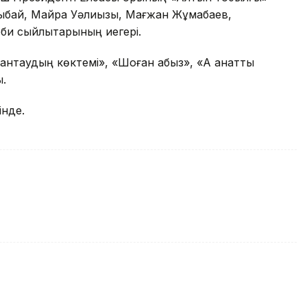
ықбай, Майра Уәлиқызы, Мағжан Жұмабаев,
и сыйлықтарының иегері.
пантаудың көктемі», «Шоған абыз», «Ақ қанатты
.
інде.