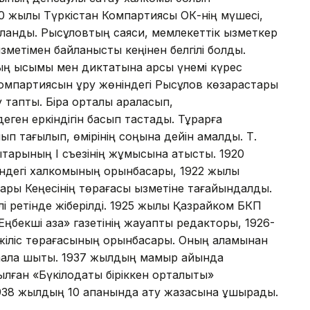
920 жылы Түркістан Компартиясы ОК-нің мүшесі,
анды. Рысқұловтың саяси, мемлекеттік қызметкер
зметімен байланысты кеңінен белгілі болды.
 қысымы мен диктатына қарсы үнемі күрес
омпартиясын құру жөніндегі Рысқұлов көзқарастары
тапты. Бірақ орталық араласып,
деген еркіндігін басып тастады. Тұрарға
ып тағылып, өмірінің соңына дейін қамалды. Т.
тарының І съезінің жұмысына қатысты. 1920
індегі халкомының орынбасары, 1922 жылы
ары Кеңесінің төрағасы қызметіне тағайындалды.
і ретінде жіберілді. 1925 жылы Қазрайком БКП
Еңбекші қазақ» газетінің жауапты редакторы, 1926-
әжіліс төрағасының орынбасары. Оның қаламынан
мақала шықты. 1937 жылдың мамыр айында
лған «Бүкілодақтық біріккен орталықты»
938 жылдың 10 ақпанында ату жазасына ұшырады.