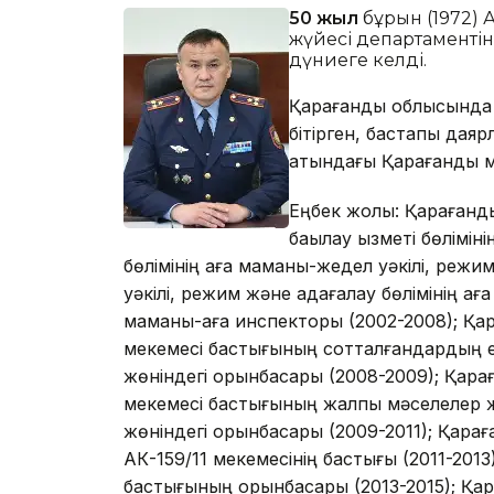
50 жыл
бұрын (1972)
жүйесі департаментін
дүниеге келді.
Қарағанды облысында 
бітірген, бастапқы да
атындағы Қарағанды мем
Еңбек жолы: Қарағанд
бақылау қызметі бөлімі
бөлімінің аға маманы-жедел уәкілі, режим
уәкілі, режим және қадағалау бөлімінің а
маманы-аға инспекторы (2002-2008); Қ
мекемесі бастығының сотталғандардың 
жөніндегі орынбасары (2008-2009); Қа
мекемесі бастығының жалпы мәселелер 
жөніндегі орынбасары (2009-2011); Қар
АК-159/11 мекемесінің бастығы (2011-2
бастығының орынбасары (2013-2015); Қ