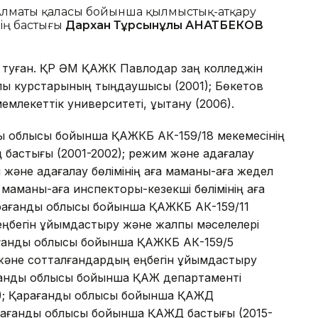
 Алматы қаласы бойынша қылмыстық-атқару
ің бастығы
Дархан Тұрсынұлы ҚАНАТБЕКОВ
туған. ҚР ӘМ ҚАЖК Павлодар заң колледжін
ярлық курстарының тыңдаушысы (2001); Бөкетов
лекеттік университеті, құқықтану (2006).
ы облысы бойынша ҚАЖКБ АК-159/18 мекемесінің
нің бастығы (2001-2002); режим және қадағалау
 және қадағалау бөлімінің аға маманы-аға жедел
ға маманы-аға инспекторы-кезекші бөлімінің аға
арағанды облысы бойынша ҚАЖКБ АК-159/11
еңбегін ұйымдастыру және жалпы мәселелері
рағанды облысы бойынша ҚАЖКБ АК-159/5
және сотталғандардың еңбегін ұйымдастыру
ағанды облысы бойынша ҚАЖ департаменті
013); Қарағанды облысы бойынша ҚАЖД
арағанды облысы бойынша ҚАЖД бастығы (2015-