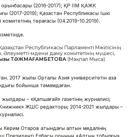
 орынбасары (2016-2017); ҚР ІІМ ҚАЖК
 (2017-2019); Қазақстан Республикасы Ішкі
 комитетінің төрағасы (04.2019-10.2019).
ызметінде.
Қазақстан Республикасы Парламенті Мәжілісінің
, Әлеуметті-мәдени даму комитетінің мүшесі,
қызы ТӘЖМАҒАМБЕТОВА
(Мақпал Мыса)
н. 2017 жылы Орталық Азия университетін қазақ
мандығы бойынша тәмамдаған.
 жылдары – «Қапшағай» газетінің журналисі;
«Книжник» ЖШС редакторы; 2014-2021 жылдары –
урналисі.
ы Керим Отаров атындағы алтын медалінің
ғыш Президенті Елбасы қорының «Алтын тобылғы»