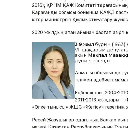
2016); ҚР ІІМ ҚАЖ Комитеті төрағасының
Қарағанды облысы бойынша ҚАЖД бастығы
істер министрлігі Қылмыстық-атқару жүйесі
2020 жылдың ақпан айынан бастап қазіргі қ
3 9 жыл
бұрын (1983) 
VII шақырым депутаты
ақын
Мақпал Мазақ
дүниеге келді.
Алматы облысында туға
тілі мен әдебиеті ма
Еңбек жолы: 2004-2010
2011-2013 жылдары – 
«Өлке тынысы» ЖШС «Жетісу» газетінің ж
Ресей Жазушылар одағының Балкар ақын
иегері. Қазақстан Республикасының Тұң