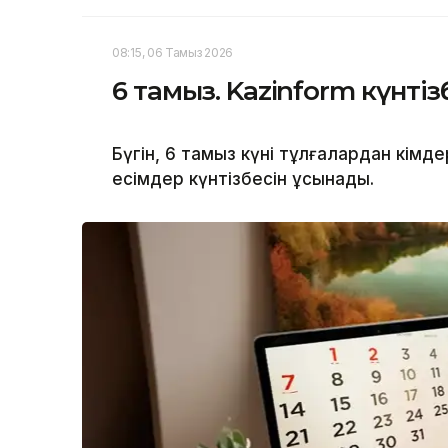
08:15, 06 Тамыз 2026
6 тамыз. Kazinform күнтіз
Бүгін, 6 тамыз күні тұлғалардан кім
есімдер күнтізбесін ұсынады.