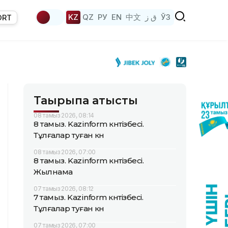
KZ
QZ
РУ
EN
中文
ق ز
ЎЗ
ORT
Тақырыпқа қатысты
08 тамыз 2026, 08:14
8 тамыз. Kazinform күнтізбесі.
Тұлғалар туған күн
08 тамыз 2026, 07:00
8 тамыз. Kazinform күнтізбесі.
Жылнама
07 тамыз 2026, 08:12
7 тамыз. Kazinform күнтізбесі.
Тұлғалар туған күн
07 тамыз 2026, 07:00