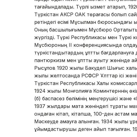
тағайындалады. Түрлі қызмет атқарып, 1
Түркістан АКСР ОАК төрағасы болып сайл
ретіндегі есімі Мұсылман бюросындағы қы
Оның басшылығымен Мұсбюро Орталықтың
жүргізді. Түркі Республикасы мен Түркі к
Мұсбюроның ІІ конференциясында қолдау 
түркістандықтардың ұлттық бағдарлануға 
пантюркизм мен ұлттық ауытқу жөнінде ай
Рысқұлов 1920 жылы Бакудегі Шығыс халық
жылы желтоқсанда РСФСР Ұлттар ісі жөн
Түркістан Республикасы Халық комиссарл
1924 жылы Монғолияға Коминтерннің өкіл
(б) баспасөз бөлімінің меңгерушісі және «
1937 жылдары мақта жөніндегі тұрақты м
ондаған кітап, кітапша, 100-ден астам 
Мәскеуде қамауға алынған. 1934 жылы құры
ұйымдастырушы деген айып тағылған. 1