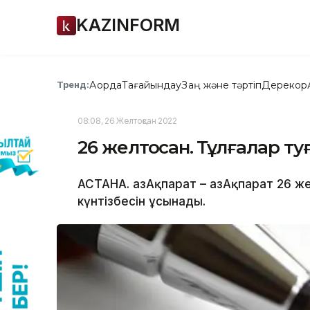
KAZINFORM
Ақорда
Тағайындау
Заң және тәртіп
Дерекқор
Тренд:
08:08, 26 Желтоқсан 2022
26 желтоқсан. Тұлғалар ту
АСТАНА. ҚазАқпарат – ҚазАқпарат 26 ж
күнтізбесін ұсынады.