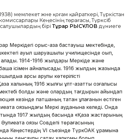
1938) мемлекет және қоғам қайраткері, Түркістан
омиссарлары Кеңесінің төрағасы, Түрксіб
 салушылардың бірі
Тұрар РЫСҚҰЛОВ
дүниеге
ар Меркідегі орыс-қазақ бастауыш мектебінде,
кектегі ауыл шаруашылық училищесінде оқып,
 алады. 1914-1916 жылдары Меркіде және
-бақша ісімен айналысады. 1916 жылдың жазында
ылдыққа қарсы қарулы көтерілісті
зақ халқының 1916 жылғы ұлт-азаттық қозғалысы
 мектебі болды және олардың тағдырын айқындап
люция кезінде патшаның тақтан құлағанын естіген
улиеата оязындағы Меркі ауданына келеді. Онда
қсатында 1917 жылдың басында «Қазақ жастарының
ы Әулиеата оязы Совдепі төрағасының
ында Кеңестердің VІ съезінде ТүркОАК құрамына
сының денсаулық сақтау халкомы болып