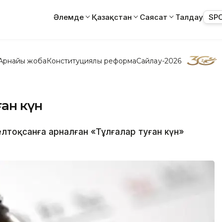
Әлемде
Қазақстан
Саясат
Талдау
SP
Арнайы жоба
Конституциялық реформа
Сайлау-2026
ған күн
елтоқсанға арналған «Тұлғалар туған күн»