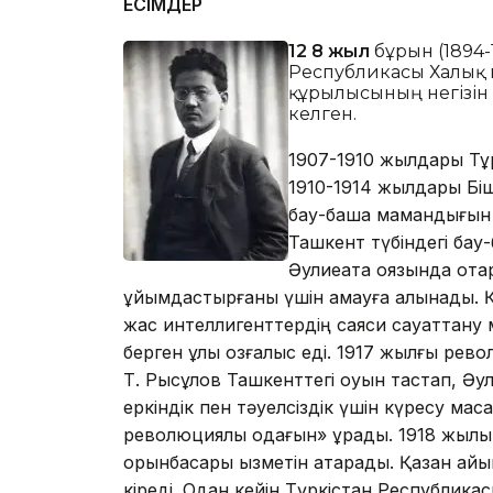
ЕСІМДЕР
12 8 жыл
бұрын (1894-
Республикасы Халық к
құрылысының негізін
келген.
1907-1910 жылдары Тұр
1910-1914 жылдары Біш
бау-бақша мамандығын
Ташкент түбіндегі бау
Әулиеата оязында отарш
ұйымдастырғаны үшін қамауға алынады. Қа
жас интеллигенттердің саяси сауаттану
берген ұлы қозғалыс еді. 1917 жылғы рево
Т. Рысқұлов Ташкенттегі оқуын тастап, Ә
еркіндік пен тәуелсіздік үшін күресу ма
революциялық одағын» құрады. 1918 жыл
орынбасары қызметін атқарады. Қазан ай
кіреді. Одан кейін Түркістан Республика