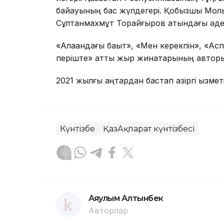
байқауының бас жүлдегері. Қобызшы Мол
Сұлтанмахмұт Торайғыров атындағы әдеб
«Алақандағы бақыт», «Мен керекпін», «Ас
періште» атты жыр жинақтарының авторы
2021 жылғы қаңтардан бастап қазіргі қызмет
Күнтізбе
ҚазАқпарат күнтізбесі
Аяулым Алтынбек
Авторлар