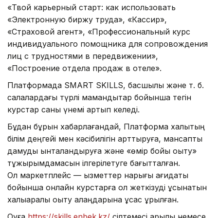
«Твой карьерный старт: как использовать
«Электронную биржу труда», «Кассир»,
«Страховой агент», «Профессиональный курс
индивидуального помощника для сопровождения
лиц с трудностями в передвижении»,
«Построение отдела продаж в отеле».
Платформада SMART SKILLS, басшылық және т. б.
салалардағы түрлі мамандықтар бойынша тегін
курстар саны үнемі артып келеді.
Бұдан бұрын хабарлағандай, Платформа халықтың
білім деңгейі мен кәсібилігін арттыруға, мансаптық
дамуды ынталандыруға және «өмір бойы оқыту»
тұжырымдамасын ілгерілетуге бағытталған.
Ол маркетплейс — қызметтер нарығы қағидаты
бойынша онлайн курстарға қол жеткізуді ұсынатын
халықаралық оқыту алаңдарына ұқсас құрылған.
Оқуға
https://skills.enbek.kz/
сілтемесі арқылы немесе