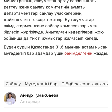
министрлігінің Әлеуметтік қорғау саласындағы
реттеу және бақылау комитетінің аумақтық
департаменттері сайлау учаскелерінің
дайындығын тексеріп жатыр. Бұл жұмыстар
әкімдіктермен және сайлау комиссияларымен
бірлесіп жүргізілуде. Анықталған кедергілерді жою
бойынша да тиісті жұмыстар жалғасып келеді.
Бұдан бұрын Қазақстанда 31,6 мыңнан астам нысан
мүгедектігі бар адамдар үшін
бейімделгенін
жаздық.
Сайлау
Мүгедектігі бар
ҚР Еңбек және халықты 
Айнұр Тумакбаева
Авторлар