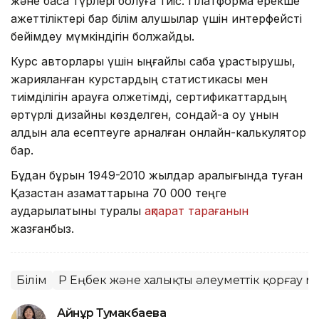
және басқа түрлері болуға тиіс. Платформа ерекше
қажеттіліктері бар білім алушылар үшін интерфейсті
бейімдеу мүмкіндігін болжайды.
Курс авторлары үшін ыңғайлы сабақ құрастырушы,
жарияланған курстардың статистикасы мен
тиімділігін қарауға қолжетімді, сертификаттардың
әртүрлі дизайны көзделген, сондай-ақ оқу құнын
алдын ала есептеуге арналған онлайн-калькулятор
бар.
Бұдан бұрын 1949-2010 жылдар аралығында туған
Қазақстан азаматтарына 70 000 теңге
аударылатыны туралы
ақпарат тарағанын
жазғанбыз.
Білім
ҚР Еңбек және халықты әлеуметтік қорғау м
Айнұр Тумакбаева