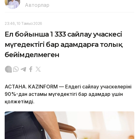
Авторлар
23:46, 10 Тамыз 2026
Ел бойынша 1 333 сайлау учаскесі
мүгедектігі бар адамдарға толық
бейімделмеген
АСТАНА. KAZINFORM — Елдегі сайлау учаскелерінің
90%-дан астамы мүгедектігі бар адамдар үшін
қолжетімді.