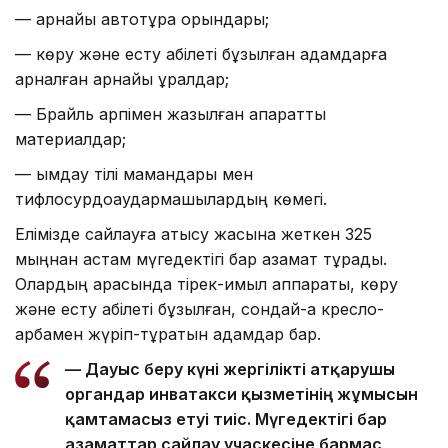
— арнайы автотұрақ орындары;
— көру және есту қабілеті бұзылған адамдарға
арналған арнайы құралдар;
— Брайль қарпімен жазылған ақпараттық
материалдар;
— ымдау тілі мамандары мен
тифлосурдоаудармашылардың көмегі.
Елімізде сайлауға қатысу жасына жеткен 325
мыңнан астам мүгедектігі бар азамат тұрады.
Олардың арасында тірек-қимыл аппараты, көру
және есту қабілеті бұзылған, сондай-ақ кресло-
арбамен жүріп-тұратын адамдар бар.
— Дауыс беру күні жергілікті атқарушы
органдар инватакси қызметінің жұмысын
қамтамасыз етуі тиіс. Мүгедектігі бар
азаматтар сайлау учаскесіне бармас