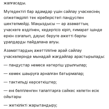
жалғасады.
Мүгедектігі бар адамдар үшін сайлау учаскесінің
қолжетімділігі тек кіреберістегі пандуспен
шектелмейді. Маңыздысы — әр азаматтың
учаскеге өздігінен, кедергісіз кіріп, ғимарат ішінде
еркін қозғалып, дауыс беруге қажетті барлық
құралдарды пайдалана алуы.
Азаматтардың қажеттілігіне қарай сайлау
учаскелерінде мынадай жағдайлар қарастырылады:
— пандустар немесе көтергіш құрылғылар;
— көмек шақыруға арналған батырмалар;
— тактильді көрсеткіштер;
— ені белгіленген талаптарға сәйкес келетін есік
ойықтары
— жеткілікті жарықтандыру;