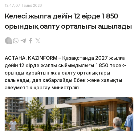
13:47, 07 Тамыз 2026
Келесі жылға дейін 12 өңірде 1 850
орындық оңалту орталығы ашылады
АСТАНА. KAZINFORM – Қазақстанда 2027 жылға
дейін 12 өңірде жалпы сыйымдылығы 1 850 төсек-
орынды құрайтын жаңа оңалту орталықтары
салынады, деп хабарлайды Еңбек және халықты
әлеуметтік қорғау министрлігі.