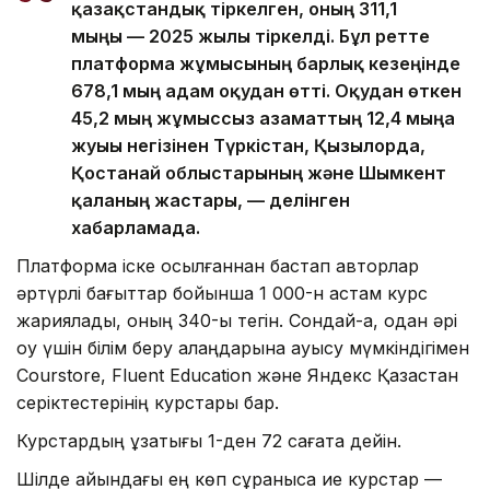
қазақстандық тіркелген, оның 311,1
мыңы — 2025 жылы тіркелді. Бұл ретте
платформа жұмысының барлық кезеңінде
678,1 мың адам оқудан өтті. Оқудан өткен
45,2 мың жұмыссыз азаматтың 12,4 мыңға
жуығы негізінен Түркістан, Қызылорда,
Қостанай облыстарының және Шымкент
қаланың жастары, — делінген
хабарламада.
Платформа іске қосылғаннан бастап авторлар
әртүрлі бағыттар бойынша 1 000-н астам курс
жариялады, оның 340-ы тегін. Сондай-ақ, одан әрі
оқу үшін білім беру алаңдарына ауысу мүмкіндігімен
Courstore, Fluent Education және Яндекс Қазақстан
серіктестерінің курстары бар.
Курстардың ұзақтығы 1-ден 72 сағатқа дейін.
Шілде айындағы ең көп сұранысқа ие курстар —