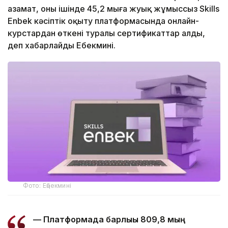
азамат, оның ішінде 45,2 мыңға жуық жұмыссыз Skills
Enbek кәсіптік оқыту платформасында онлайн-
курстардан өткені туралы сертификаттар алды,
деп хабарлайды Еңбекмині.
Фото: Еңбекмині
— Платформада барлығы 809,8 мың