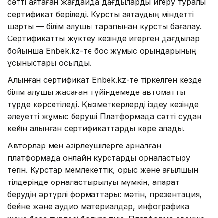
сәтті аяқтаған жағдайда дағдыларды игеру туралы
сертификат беріледі. Курсты аяқтаудың міндетті
шарты — білім алушы тарапынан курсты бағалау.
Сертификатты жүктеу кезінде игерген дағдылар
бойынша Enbek.kz-те бос жұмыс орындарының
ұсыныстары қосылды.
Алынған сертификат Enbek.kz-те тіркелген кезде
білім алушы жасаған түйіндемеде автоматты
түрде көрсетіледі. Қызметкерлерді іздеу кезінде
әлеуетті жұмыс беруші Платформада сәтті оқудан
кейін алынған сертификаттарды көре алады.
Авторлар мен әзірлеушілерге арналған
платформада онлайн курстарды орналастыру
тегін. Курстар мемлекеттік, орыс және ағылшын
тілдерінде орналастырылуы мүмкін, ақпарат
берудің әртүрлі форматтары: мәтін, презентация,
бейне және аудио материалдар, инфографика