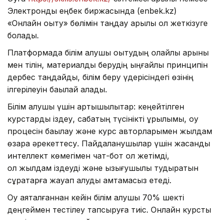
Электрондық еңбек биржасында (enbek.kz)
«Онлайн оқыту» бөлімін таңдау арқылы қол жеткізуге
болады.
Платформада білім алушы оқытудың қолайлы қарқыны
мен тілін, материалды берудің ыңғайлы принципін
дербес таңдайды, білім беру үдерісіндегі өзінің
ілгерілеуін бақылай алады.
Білім алушы үшін артықшылықтар: кеңейтілген
курстарды іздеу, сабақтың түсінікті құрылымы, оқу
процесін бақылау және курс авторларымен жылдам
өзара әрекеттесу. Пайдаланушылар үшін жасанды
интеллект көмегімен чат-бот қол жетімді,
ол жылдам іздеуді және қызығушылық тудыратын
сұрақтарға жауап алуды қамтамасыз етеді.
Оқу аяқталғаннан кейін білім алушы 70% шекті
деңгеймен тестілеу тапсыруға тиіс. Онлайн курсты