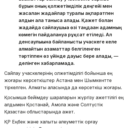
бұрын оның қолжетімділік деңгейі мен
жасалған жағдайлар туралы ақпаратпен
алдын ала таныса алады. Қажет болған
жағдайда сайлаушыға өзі таңдаған адамның
көмегін пайдалануға рұқсат етіледі. Ал
денсаулығына байланысты учаскеге келе
алмайтын азаматтар белгіленген
тәртіппен өз үйінде дауыс бере алады, —
делінген хабарламада.
Сайлау учаскелерінің қолжетімділігі бойынша ең
жоғары көрсеткіштер Астана мен Шымкентте
тіркелген. Алматы қаласында да көрсеткіш жоғары.
Қосымша бейімдеу шараларын жүргізу қажеттілігі ең
алдымен Қостанай, Ақмола және Солтүстік
Қазақстан облыстарында қажет.
ҚР Еңбек және халықты әлеуметтік қорғау