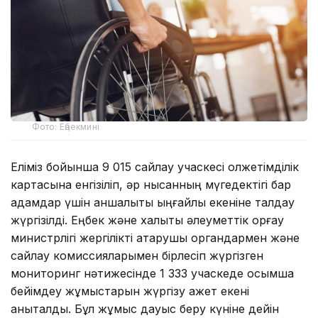
Фото: Еңбекмині
Еліміз бойынша 9 015 сайлау учаскесі қолжетімділік
картасына енгізіліп, әр нысанның мүгедектігі бар
адамдар үшін қаншалықты ыңғайлы екеніне талдау
жүргізілді. Еңбек және халықты әлеуметтік қорғау
министрлігі жергілікті атқарушы органдармен және
сайлау комиссияларымен бірлесіп жүргізген
мониторинг нәтижесінде 1 333 учаскеде қосымша
бейімдеу жұмыстарын жүргізу қажет екені
анықталды. Бұл жұмыс дауыс беру күніне дейін