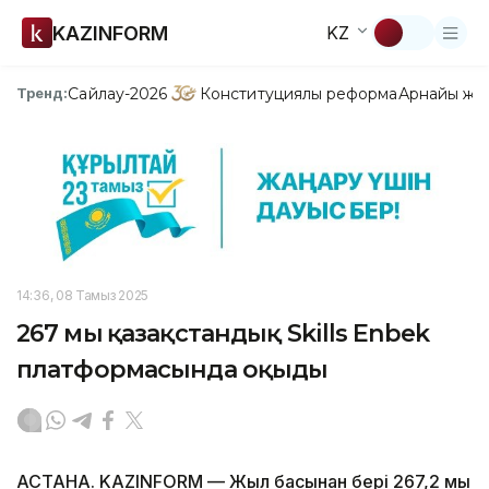
KAZINFORM
KZ
Сайлау-2026
Конституциялық реформа
Арнайы жо
Тренд:
14:36, 08 Тамыз 2025
267 мың қазақстандық Skills Enbek
платформасында оқыды
АСТАНА. KAZINFORM — Жыл басынан бері 267,2 мың