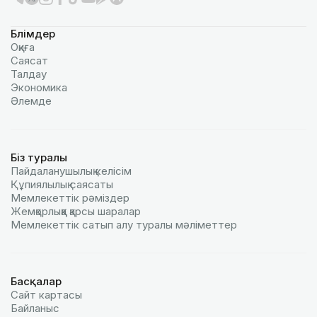
Бөлімдер
Оқиға
Саясат
Талдау
Экономика
Әлемде
Біз туралы
Пайдаланушылық келiciм
Құпиялылық саясаты
Мемлекеттік рәміздер
Жемқорлыққа қарсы шаралар
Мемлекеттік сатып алу туралы мәлiметтер
Басқалар
Сайт картасы
Байланыс