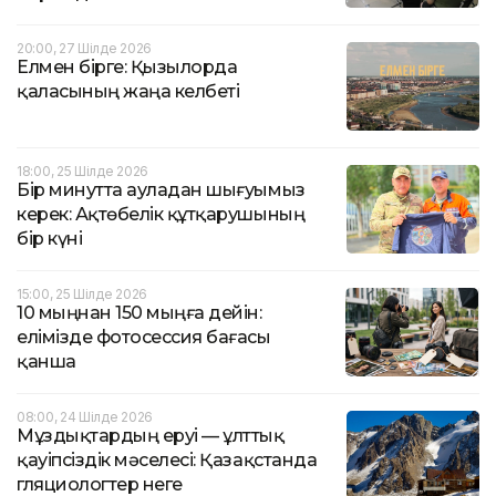
20:00, 27 Шілде 2026
Елмен бірге: Қызылорда
қаласының жаңа келбеті
18:00, 25 Шілде 2026
Бір минутта ауладан шығуымыз
керек: Ақтөбелік құтқарушының
бір күні
15:00, 25 Шілде 2026
10 мыңнан 150 мыңға дейін:
елімізде фотосессия бағасы
қанша
08:00, 24 Шілде 2026
Мұздықтардың еруі — ұлттық
қауіпсіздік мәселесі: Қазақстанда
гляциологтер неге