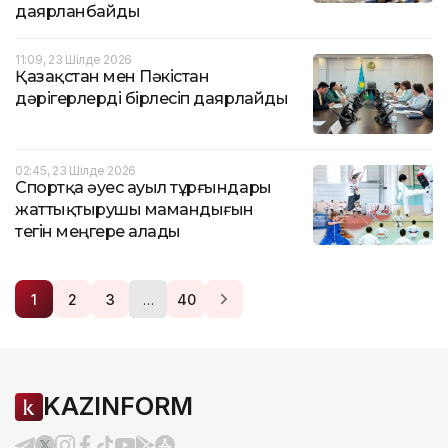
даярланбайды
11:09, 23 Шілде 2026
Қазақстан мен Пәкістан
дәрігерлерді бірлесіп даярлайды
02:45, 23 Шілде 2026
Cпортқа әуес ауыл тұрғындары
жаттықтырушы мамандығын
тегін меңгере алады
…
1
2
3
40
KAZINFORM