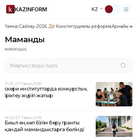
KAZINFORM
KZ
Сайлау-2026
Конституциялық реформа
Арнайы жо
Тренд:
Мамандық
мамандық
21:35, 07 Тамыз 2026
Әскери институттарда конкурстық
іріктеу жүріп жатыр
19:20, 07 Тамыз 2026
Биыл ең көп білім беру гранты
қандай мамандықтарға бөлінді