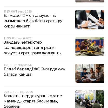
11:25, 06 Тамыз 2026
Елімізде 12 мың әлеуметтік
қызметкер біліктілігін арттыру
курсынан өтті
15:30, 05 Тамыз 2026
Заңдағы өзгерістер
колледждердің өндірістік
әлеуетін арттыруға жол ашты
16:10, 02 Тамыз 2026
Елдегі беделді ЖОО-ларда оқу
бағасы қанша
20:59, 30 Шілде 2026
Колледждерде сұранысқа ие
мамандықтарға басымдық
беріледі