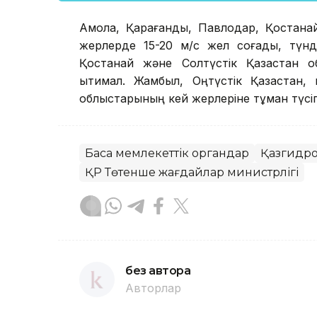
Ақмола, Қарағанды, Павлодар, Қостанай
жерлерде 15-20 м/с жел соғады, түнд
Қостанай және Солтүстік Қазақстан о
ықтимал. Жамбыл, Оңтүстік Қазақстан
облыстарының кей жерлеріне тұман түсіп,
Басқа мемлекеттік органдар
Қазгидр
ҚР Төтенше жағдайлар министрлігі
без автора
Авторлар