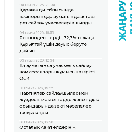
04 тамыз 2026, 20:04
Қарағанды облысында
кәсіпорындар аумағында алғаш
рет сайлау учаскелері ашылды
04 тамыз 2026, 16:55
Респонденттердің 72,3%-ы жаңа
Құрылтай үшін дауыс беруге
дайын
03 тамыз 2026, 12:34
Ел аумағында учаскелік сайлау
комиссиялары жұмысына кірісті -
ОСК
01 тамыз 2026, 19:22
Партиялар сайлаушылармен
жүздесті: мектептерде және өндіріс
орындарында өзекті мәселелер
талқыланды
01 тамыз 2026, 13:50
Орталық Азия елдерінің