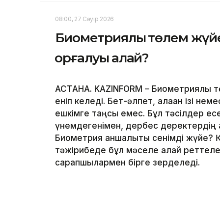
08:00, 27 Сәуір 2026
Биометриялық төлем жүйе
қорғалуы қалай?
АСТАНА. KAZINFORM – Биометриялық тө
еніп келеді. Бет-әлпет, алақан ізі не
ешкімге таңсық емес. Бұл тәсілдер ес
үнемдегенімен, дербес деректердің қа
Биометрия қаншалықты сенімді жүйе? 
тәжірибеде бұл мәселе қалай реттелед
сарапшылармен бірге зерделеді.