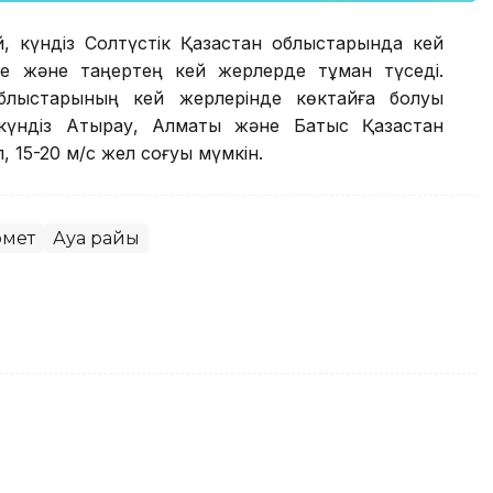
, күндіз Солтүстік Қазақстан облыстарында кей
е және таңертең кей жерлерде тұман түседі.
блыстарының кей жерлерінде көктайғақ болуы
, күндіз Атырау, Алматы және Батыс Қазақстан
 15-20 м/с жел соғуы мүмкін.
омет
Ауа райы