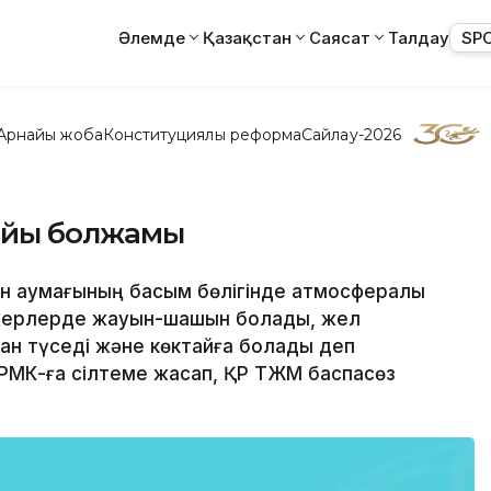
Әлемде
Қазақстан
Саясат
Талдау
SP
Арнайы жоба
Конституциялық реформа
Сайлау-2026
райы болжамы
стан аумағының басым бөлігінде атмосфералық
 жерлерде жауын-шашын болады, жел
н түседі және көктайғақ болады деп
 РМК-ға сілтеме жасап, ҚР ТЖМ баспасөз