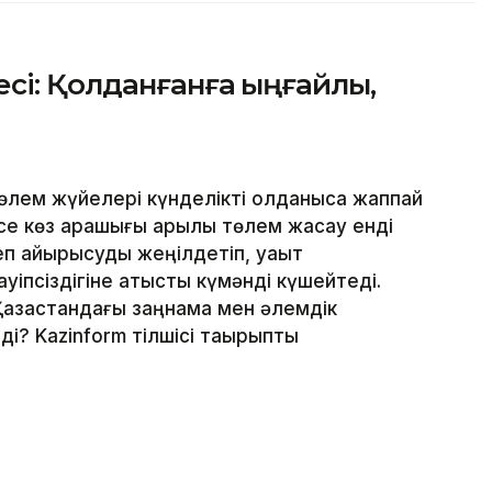
сі: Қолданғанға ыңғайлы,
лем жүйелері күнделікті қолданысқа жаппай
месе көз қарашығы арқылы төлем жасау енді
еп айырысуды жеңілдетіп, уақыт
уіпсіздігіне қатысты күмәнді күшейтеді.
Қазақстандағы заңнама мен әлемдік
і? Kazinform тілшісі тақырыпты