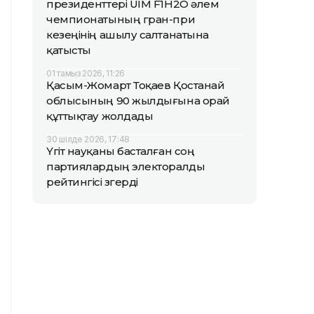
президенттері UIM F1H2O әлем
чемпионатының гран-при
кезеңінің ашылу салтанатына
қатысты
01 тамыз 2026, 11:26
Қасым-Жомарт Тоқаев Қостанай
облысының 90 жылдығына орай
құттықтау жолдады
30 шілде 2026, 17:48
Үгіт науқаны басталған соң
партиялардың электоралды
рейтингісі өзгерді