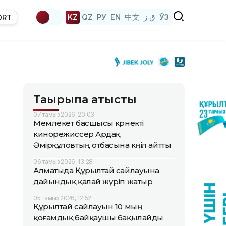
KZ
QZ
РУ
EN
中文
ق ز
ЎЗ
ORT
Тақырыпқа қатысты
07 тамыз 2026, 20:03
Мемлекет басшысы көрнекті
кинорежиссер Ардақ
Әмірқұловтың отбасына көңіл айтты
06 тамыз 2026, 13:28
Алматыда Құрылтай сайлауына
дайындық қалай жүріп жатыр
05 тамыз 2026, 12:52
Құрылтай сайлауын 10 мың
қоғамдық байқаушы бақылайды