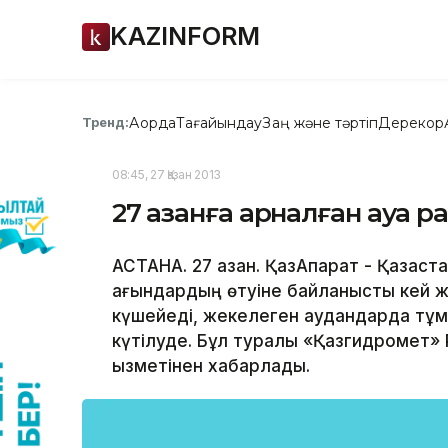
KAZINFORM
Ақорда
Тағайындау
Заң және тәртіп
Дерекқор
Тренд:
08:45, 27 Қазан 2013
27 қазанға арналған ауа 
АСТАНА. 27 қазан. ҚазАқпарат - Қазақ
ағындардың өтуіне байланысты кей
күшейеді, жекелеген аудандарда тұма
күтілуде. Бұл туралы «Қазгидромет»
қызметінен хабарлады.