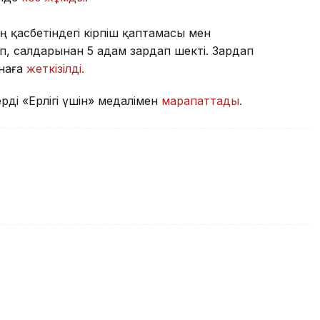
ң қасбетіндегі кірпіш қаптамасы мен
п, салдарынан 5 адам зардап шекті. Зардап
анаға
жеткізілді.
ді «Ерлігі үшін» медалімен
марапаттады.