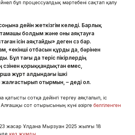
ейнел бұл процессуалдық мәртебені сақтап қалу
ны соңына дейін жеткізгім келеді. Барлық
бастамашы болдым және оны аяқтауға
стаған ісін аяқтайды» деген сөз бар.
ам, «екінші отбасын құрды да, бәрінен
ы. Бұл тағы да теріс пікірлердің
нің сөзінен қорыққандықтан емес,
рша жұрт алдындағы ішкі
н жалғастырып отырмын, – деді ол.
 қатысты сотқа дейінгі тергеу аяқталып, іс
 Алғашқы сот отырысының күні әзірге
белгіленген
23 жасар Ұлдана Мырзуан 2025 жылғы 18
інде
көз жұмды.