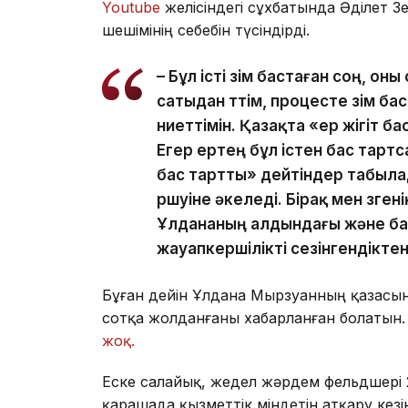
Youtube
желісіндегі сұхбатында Әділет З
шешімінің себебін түсіндірді.
– Бұл істі өзім бастаған соң, о
сатыдан өттім, процесте өзім 
ниеттімін. Қазақта «ер жігіт ба
Егер ертең бұл істен бас тартс
бас тартты» дейтіндер табылад
өршуіне әкеледі. Бірақ мен өзге
Ұлдананың алдындағы және ба
жауапкершілікті сезінгендікте
Бұған дейін Ұлдана Мырзуанның қазасына
сотқа жолданғаны хабарланған болатын.
жоқ.
Еске салайық, жедел жәрдем фельдшері 
қарашада қызметтік міндетін атқару кез