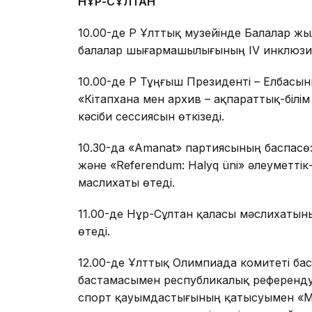
НҰР-СҰЛТАН
10.00-де ҚР Ұлттық музейінде Балалар ж
балалар шығармашылығының ІV инклюзивт
10.00-де ҚР Тұңғыш Президенті – Елбасы
«Кітапхана мен архив – ақпараттық-білі
кәсіби сессиясын өткізеді.
10.30-да «Amanat» партиясының баспас
және «Referendum: Halyq üni» әлеуметті
маслихаты өтеді.
11.00-де Нұр-Сұлтан қаласы мәслихаты
өтеді.
12.00-де Ұлттық Олимпиада комитеті ба
бастамасымен республикалық референду
спорт қауымдастығының қатысуымен «M