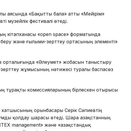
ылы аясында «Бақытты бала» атты «Мейірім»
і музейлік фестивалі өтеді.
ның кітапханасы «open space» форматында
м беру және ғылыми-зерттеу ортасының элементі»
өз орталығында «Әлеумет» жобасын таныстыру
к-зерттеу жұмысының нәтижесі туралы баспасөз
ның тұрақты комиссияларының бірлескен отырысы
с хатшысының орынбасары Серік Сәпиевтің
мды қолдау шарасы өтеді. Шара Қазақстанның
TEX management» және «Қазақстандық