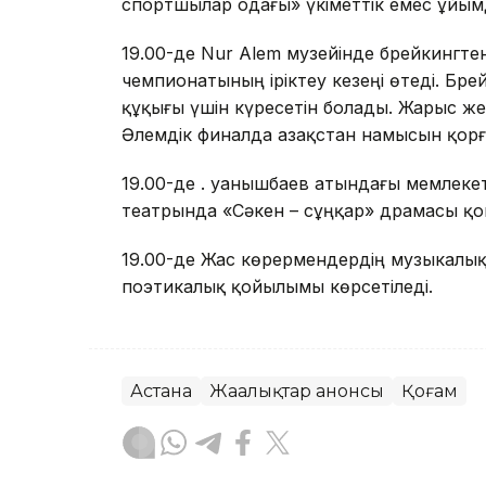
спортшылар одағы» үкіметтік емес ұйы
19.00-де Nur Alem музейінде брейкингте
чемпионатының іріктеу кезеңі өтеді. Бр
құқығы үшін күресетін болады. Жарыс ж
Әлемдік финалда Қазақстан намысын қор
19.00-де Қ. Қуанышбаев атындағы мемлек
театрында «Сәкен – сұңқар» драмасы қ
19.00-де Жас көрермендердің музыкалы
поэтикалық қойылымы көрсетіледі.
Астана
Жаңалықтар анонсы
Қоғам