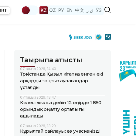
KZ
QZ
РУ
EN
中文
ق ز
ЎЗ
ORT
Тақырыпқа қатысты
07 тамыз 2026, 14:40
Түркістанда Қызыл кітапқа енген екі
арқарды заңсыз аулағандар
ұсталды
07 тамыз 2026, 13:47
Келесі жылға дейін 12 өңірде 1 850
орындық оңалту орталығы
ашылады
07 тамыз 2026, 13:20
Құрылтай сайлауы: өз учаскеңізді