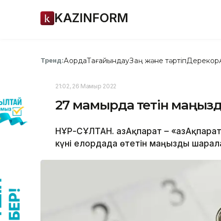
KAZINFORM
Ақорда
Тағайындау
Заң және тәртіп
Дерекқор
Тренд:
21:02, 26 Мамыр 2022
27 мамырда өтетін маңы
НҰР-СҰЛТАН. ҚазАқпарат – «ҚазАқпара
күні елордада өтетін маңызды шарал