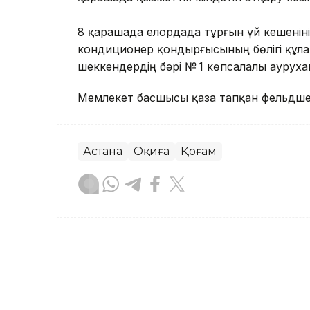
8 қарашада елордада тұрғын үй кешеніні
кондиционер қондырғысының бөлігі құла
шеккендердің бәрі № 1 көпсалалы аурух
Мемлекет басшысы қаза тапқан фельдшер
Астана
Оқиға
Қоғам
Айжан Серікжанқызы
Авторлар