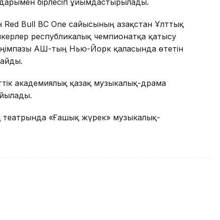
мдарымен бірлесіп ұйымдастырылады.
н Red Bull BC One сайысының Қазақстан Ұлттық
ейкерлер республикалық чемпионатқа қатысу
еңімпазы АҚШ-тың Нью-Йорк қаласында өтетін
ғайды.
еттік академиялық қазақ музыкалық-драма
ойылады.
қ театрында «Ғашық жүрек» музыкалық-