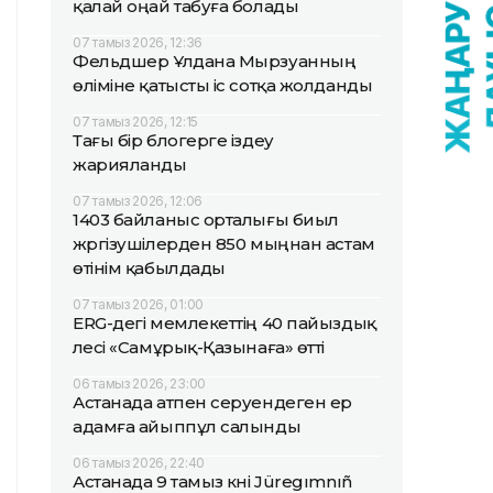
қалай оңай табуға болады
07 тамыз 2026, 12:36
Фельдшер Ұлдана Мырзуанның
өліміне қатысты іс сотқа жолданды
07 тамыз 2026, 12:15
Тағы бір блогерге іздеу
жарияланды
07 тамыз 2026, 12:06
1403 байланыс орталығы биыл
жүргізушілерден 850 мыңнан астам
өтінім қабылдады
07 тамыз 2026, 01:00
ERG-дегі мемлекеттің 40 пайыздық
үлесі «Самұрық-Қазынаға» өтті
06 тамыз 2026, 23:00
Астанада атпен серуендеген ер
адамға айыппұл салынды
06 тамыз 2026, 22:40
Астанада 9 тамыз күні Jüregımnıñ