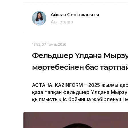
Айжан Серікжанқызы
Авторлар
13:52, 07 Тамыз 2026
Фельдшер Ұлдана Мырзуа
мәртебесінен бас тартп
АСТАНА. KAZINFORM – 2025 жылғы қар
қаза тапқан фельдшер Ұлдана Мырзуа
қылмыстық іс бойынша жәбірленуші м