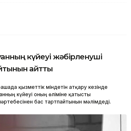
нның күйеуі жәбірленуші
айтынын айтты
ашада қызметтік міндетін атқару кезінде
нның күйеуі оның өліміне қатысты
әртебесінен бас тартпайтынын мәлімдеді.