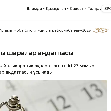
Әлемде
Қазақстан
Саясат
Талдау
SP
Арнайы жоба
Конституциялық реформа
Сайлау-2026
зды шаралар аңдатпасы
т» Халықаралық ақпарат агенттігі 27 мамыр
ар аңдатпасын ұсынады.