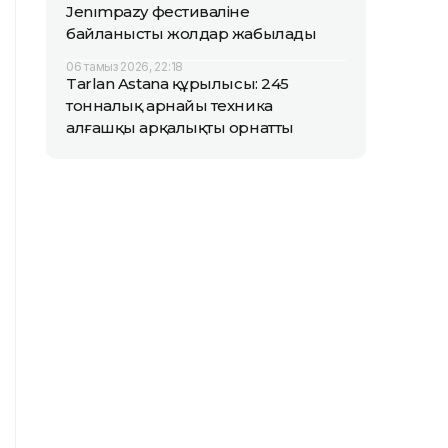
Jenımpazy фестиваліне
байланысты жолдар жабылады
06 тамыз 2026, 22:18
Tarlan Astana құрылысы: 245
тонналық арнайы техника
алғашқы арқалықты орнатты