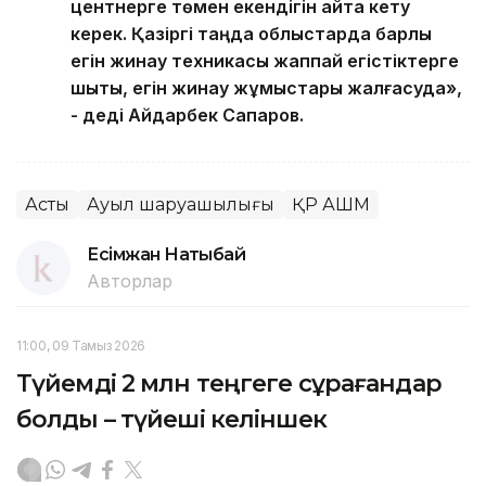
центнерге төмен екендігін айта кету
керек. Қазіргі таңда облыстарда барлық
егін жинау техникасы жаппай егістіктерге
шықты, егін жинау жұмыстары жалғасуда»,
- деді Айдарбек Сапаров.
Астық
Ауыл шаруашылығы
ҚР АШМ
Есімжан Нақтыбай
Авторлар
11:00, 09 Тамыз 2026
Түйемді 2 млн теңгеге сұрағандар
болды – түйеші келіншек