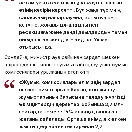
астам уақытқа созылған ұзақ жауын-шашын
өзінің кесірін көрсетті. Бұл жаңа түсімнің
сапасының нашарлауына, астықтың өніп
кетуіне, жоғары ылғалдылық пен
рефакцияға және дәнді дақылдардың төмен
өнімділігіне әкелді», - деді ол Үкімет
отырысында.
Сондай-ақ, министр ауа райынан зардап шеккен
өңірлерде шығынның ауқымын айқындау үшін жұмыс
комиссиялары құрылғанын атап өтті.
«Жұмыс комиссиялары еліміздің зардап
шеккен аймақтарына барып, егін жинау
жұмыстарының барысына талдау жүргізді.
Әкімдіктердің деректері бойынша 2,7 млн
гектарда немесе 15% алаңда дәннің өніп
жатқаны байқалады. Орташа өнімділік өткен
жылғы деңгейден гектарынан 2,7