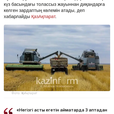
күз басындағы толассыз жауыннан диқандарға
келген зардаптың көлемін атады, деп
хабарлайды
ҚазАқпарат
.
Фото: ҚазАқпарат
«Негізгі астық егетін аймақтарда 3 аптадан