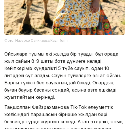
Фото: Назерке Саниязова/Kazinform
Ойсылқара тұқымы екі жылда бір туады, бұл қорада
жыл сайын 8-9 шақты бота дүниеге келеді.
Кейіпкеріміз күнделікті 5 түйе сауып, одан 10
литрдей сүт алады. Сауын түйелерге өзі ат қойған.
Барлық түлікті бес саусағындай біледі. Олардың
бұған бауыр басқаны сондай, қасына өзге ешкімді
жуытпайтын көрінеді.
Таңшолпан Файзрахманова Tik-Tok әлеуметтік
желісіндегі парақшасын бірнеше жылдан бері
белсенді түрде жүргізіп келеді. Атап өтерлігі, оның
танымалдығын арттырған – осы киелі жануар.