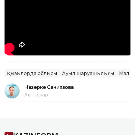
Қызылорда облысы
Ауыл шаруашылығы
Мал 
Назерке Саниязова
Авторлар