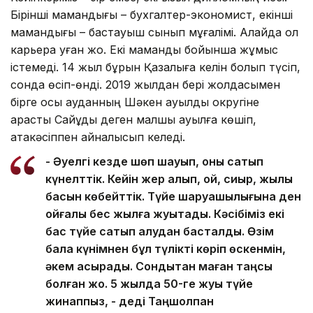
Бірінші мамандығы – бухгалтер-экономист, екінші
мамандығы – бастауыш сынып мұғалімі. Алайда ол
карьера қуған жоқ. Екі мамандық бойынша жұмыс
істемеді. 14 жыл бұрын Қазалыға келін болып түсіп,
сонда өсіп-өнді. 2019 жылдан бері жолдасымен
бірге осы ауданның Шәкен ауылдық округіне
қарасты Сайқұдық деген малшы ауылға көшіп,
атакәсіппен айналысып келеді.
- Әуелгі кезде шөп шауып, оны сатып
күнелттік. Кейін жер алып, қой, сиыр, жылқы
басын көбейттік. Түйе шаруашылығына ден
қойғалы бес жылға жуықтады. Кәсібіміз екі
бас түйе сатып алудан басталды. Өзім
бала күнімнен бұл түлікті көріп өскенмін,
әкем асырады. Сондықтан маған таңсық
болған жоқ. 5 жылда 50-ге жуық түйе
жинаппыз, - деді Таңшолпан