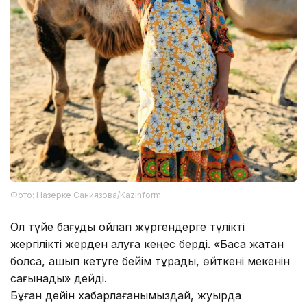
Фото: Назерке Саниязова/Kazinform
Ол түйе бағуды ойлап жүргендерге түлікті
жергілікті жерден алуға кеңес берді. «Басқа жақтан
болса, қашып кетуге бейім тұрады, өйткені мекенін
сағынады» дейді.
Бұған дейін хабарлағанымыздай, жуырда