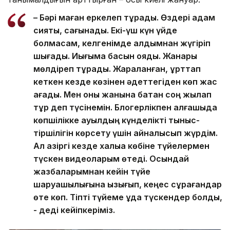
– Бәрі маған еркелеп тұрады. Өздері адам
сияқты, сағынады. Екі-үш күн үйде
болмасам, келгенімде алдымнан жүгіріп
шығады. Иығыма басын қояды. Жанары
мөлдіреп тұрады. Жараланған, құрттап
кеткен кезде көзінен әдеттегіден көп жас
ағады. Мен оны жанына батқан соң жылап
тұр деп түсінемін. Блогерлікпен алғашқыда
көпшілікке ауылдың күнделікті тыныс-
тіршілігін көрсету үшін айналысып жүрдім.
Ал қазіргі кезде халыққа көбіне түйелермен
түскен видеоларым өтеді. Осындай
жазбаларымнан кейін түйе
шаруашылығына қызығып, кеңес сұрағандар
өте көп. Тіпті түйеме құда түскендер болды,
- деді кейіпкеріміз.