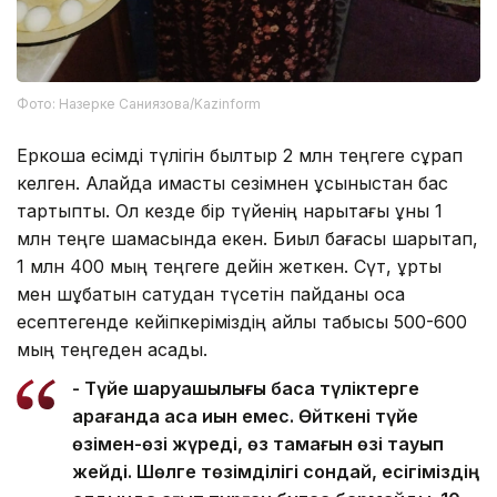
Фото: Назерке Саниязова/Kazinform
Еркоша есімді түлігін былтыр 2 млн теңгеге сұрап
келген. Алайда қимастық сезімнен ұсыныстан бас
тартыпты. Ол кезде бір түйенің нарықтағы құны 1
млн теңге шамасында екен. Биыл бағасы шарықтап,
1 млн 400 мың теңгеге дейін жеткен. Сүт, құрты
мен шұбатын сатудан түсетін пайданы қоса
есептегенде кейіпкеріміздің айлық табысы 500-600
мың теңгеден асады.
- Түйе шаруашылығы басқа түліктерге
қарағанда аса қиын емес. Өйткені түйе
өзімен-өзі жүреді, өз тамағын өзі тауып
жейді. Шөлге төзімділігі сондай, есігіміздің