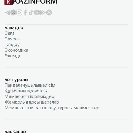
KAZINFORM
Бөлімдер
Оқиға
Саясат
Талдау
Экономика
Әлемде
Біз туралы
Пайдаланушылық келiciм
Құпиялылық саясаты
Мемлекеттік рәміздер
Жемқорлыққа қарсы шаралар
Мемлекеттік сатып алу туралы мәлiметтер
Басқалар