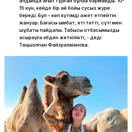
алдында ағып тұрған бұлаққа бармайды. 10-
15 күн, кейде бір ай бойы сусыз жүре
береді. Бұл – көп күтімді қажет етпейтін
жануар. Бағасы қымбат, еті тәтті, сүті мен
шұбаты пайдалы. Табысы отбасымызды
асырауға әбден жеткілікті, - деді
Таңшолпан Файзрахманова.