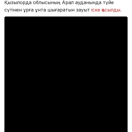
Қызылорда облысының Арал ауданында түйе
сүтінен құрғақ ұнтақ шығаратын зауыт
іске қосылды.