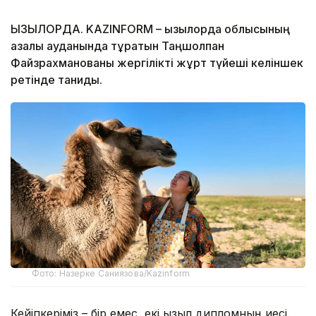
ҚЫЗЫЛОРДА. KAZINFORM – Қызылорда облысының
Қазалы ауданында тұратын Таңшолпан
Файзрахманованы жергілікті жұрт түйеші келіншек
ретінде таниды.
Фото: Назерке Саниязова/Kazinform
Кейіпкеріміз – бір емес, екі қызыл дипломның иесі.