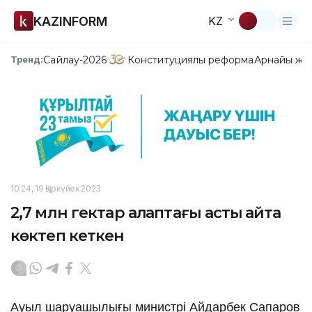
KAZINFORM
KZ
Сайлау-2026
Конституциялық реформа
Арнайы жо
Тренд:
10:24, 19 Қыркүйек 2023
2,7 млн гектар алқаптағы астық қайта
көктеп кеткен
Ауыл шаруашылығы министрі Айдарбек Сапаров