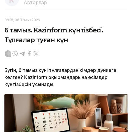
Авторлар
08:15, 06 Тамыз 2026
6 тамыз. Kazinform күнтізбесі.
Тұлғалар туған күн
Бүгін, 6 тамыз күні тұлғалардан кімдер дүниеге
келген? Kazinform оқырмандарына есімдер
күнтізбесін ұсынады.