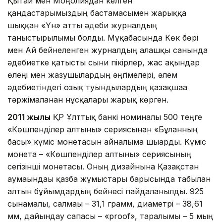
Қытай мен Моңғолиядан келген
қандастарымыздың бастамасымен жарыққа
шыққан «Үн» атты әдеби журналдың
таныстырылымы болды. Мұқабасында Көк бөрі
мен Ай бейнеленген журналдың алғашқы санында
әдебиетке қатысты сыни пікірлер, жас ақындар
өлеңі мен жазушылардың әңгімелері, әлем
әдебиетіндегі озық туындылардың қазақшаға
тәржімаланған нұсқалары жарық көрген.
2011 жылы
ҚР Ұлттық банкі номиналы 500 теңге
«Көшпенділер алтыны» сериясынан «Бұланның
басы» күміс монетасын айналымға шығарды. Күміс
монета – «Көшпенділер алтыны» сериясының
сегізінші монетасы. Оның дизайнына Қазақстан
аумағындағы қазба жұмыстары барысында табылған
алтын бұйымдардың бейнесі пайдаланылды. 925
сынамалы, салмағы – 31,1 грамм, диаметрі – 38,61
мм, дайындау сапасы – «proof», таралымы – 5 мың