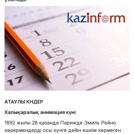
АТАУЛЫ КҮНДЕР
Халықаралық анимация күні
1892 жылғы 28 қазанда Парижде Эмиль Рейно
көрермендерді осы күнге дейін ешкім көрмеген