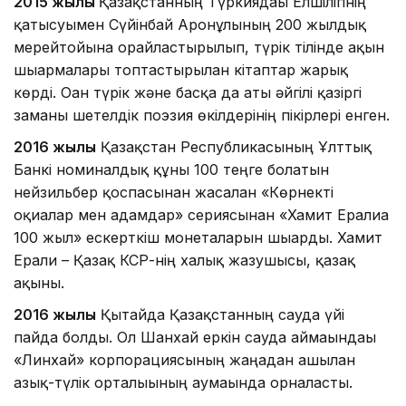
2015 жылы
Қазақстанның Түркиядағы Елшілігінің
қатысуымен Сүйінбай Аронұлының 200 жылдық
мерейтойына орайластырылып, түрік тілінде ақын
шығармалары топтастырылған кітаптар жарық
көрді. Оған түрік және басқа да аты әйгілі қазіргі
заманғы шетелдік поэзия өкілдерінің пікірлері енген.
2016 жылы
Қазақстан Республикасының Ұлттық
Банкі номиналдық құны 100 теңге болатын
нейзильбер қоспасынан жасалған «Көрнекті
оқиғалар мен адамдар» сериясынан «Хамит Ерғалиға
100 жыл» ескерткіш монеталарын шығарды. Хамит
Ерғали – Қазақ КСР-нің халық жазушысы, қазақ
ақыны.
2016 жылы
Қытайда Қазақстанның сауда үйі
пайда болды. Ол Шанхай еркін сауда аймағындағы
«Линхай» корпорациясының жаңадан ашылған
азық-түлік орталығының аумағында орналасты.