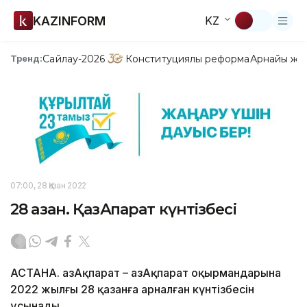
KAZINFORM
KZ
Сайлау-2026
Конституциялық реформа
Арнайы жо
Тренд:
07:00, 28 Қазан 2022
28 қазан. ҚазАқпарат күнтізбесі
АСТАНА. ҚазАқпарат – ҚазАқпарат оқырмандарына
2022 жылғы 28 қазанға арналған күнтізбесін
ұсынады.