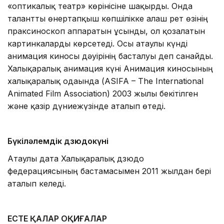
«оптикалық театр» көрінісіне шақырды. Онда
талантты өнертапқыш көпшілікке алғаш рет өзінің
праксиноскоп аппаратын ұсынды, ол қозғалатын
картинкаларды көрсетеді. Осы атаулы күнді
анимация киносы дәуірінің басталуы деп санайды.
Халықаралық анимация күні Анимация киносының
халықаралық одағында (ASIFA – The International
Animated Film Association) 2003 жылы бекітілген
және қазір дүниежүзінде аталып өтеді.
Бүкіләлемдік дзюдо
күні
Атаулы дата Халықаралық дзюдо
федерациясының бастамасымен 2011 жылдан бері
аталып келеді.
ЕСТЕ ҚАЛАР ОҚИҒАЛАР