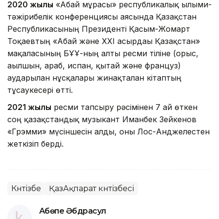
2020 жылы
«Абай мұрасы» республикалық ғылыми-
тәжірибелік конференциясы аясында Қазақстан
Республикасының Президенті Қасым-Жомарт
Тоқаевтың «Абай және ХХІ ғасырдағы Қазақстан»
мақаласының БҰҰ-ның алты ресми тіліне (орыс,
ағылшын, араб, испан, қытай және француз)
аударылған нұсқалары жинақталған кітаптың
тұсаукесері өтті.
2021 жылы
ресми тапсыру рәсімінен 7 ай өткен
соң қазақстандық музыкант Иманбек Зейкенов
«Грэмми» мүсіншесін алды, оны Лос-Анджелестен
жеткізіп берді.
Күнтізбе
ҚазАқпарат күнтізбесі
Ақбөпе Әбдрасул