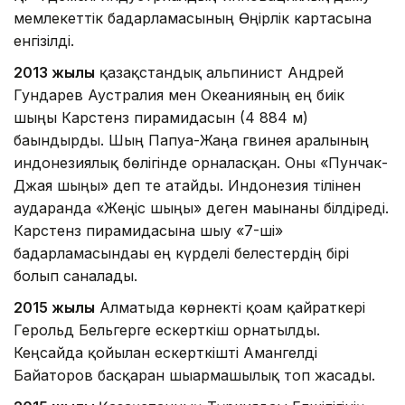
мемлекеттік бағдарламасының Өңірлік картасына
енгізілді.
2013 жылы
қазақстандық альпинист Андрей
Гундарев Аустралия мен Океанияның ең биік
шыңы Карстенз пирамидасын (4 884 м)
бағындырды. Шың Папуа-Жаңа гвинея аралының
индонезиялық бөлігінде орналасқан. Оны «Пунчак-
Джая шыңы» деп те атайды. Индонезия тілінен
аударғанда «Жеңіс шыңы» деген мағынаны білдіреді.
Карстенз пирамидасына шығу «7-ші»
бағдарламасындағы ең күрделі белестердің бірі
болып саналады.
2015 жылы
Алматыда көрнекті қоғам қайраткері
Герольд Бельгерге ескерткіш орнатылды.
Кеңсайда қойылған ескерткішті Амангелді
Байғаторов басқарған шығармашылық топ жасады.