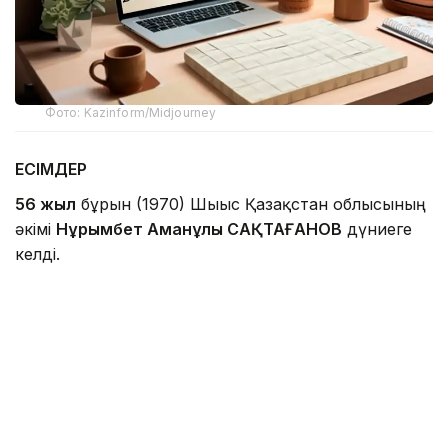
Фото: Kazinform/Midjourney
ЕСІМДЕР
56 жыл
бұрын (1970) Шығыс Қазақстан облысының
әкімі
Нұрымбет Аманұлы САҚТАҒАНОВ
дүниеге
келді.