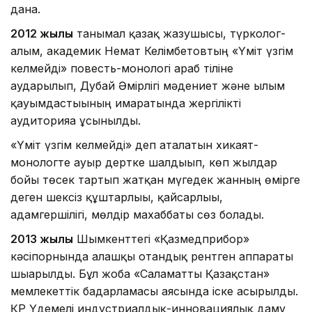
дана.
2012 жылы
танымал қазақ жазушысы, түрколог-
ғалым, академик Немат Келімбетовтың «Үміт үзгім
келмейді» повесть-монологі араб тіліне
аударылып, Дубай Әмірлігі мәдениет және ғылым
қауымдастығының ғимаратында жергілікті
аудиторияға ұсынылды.
«Үміт үзгім келмейді» деп аталатын хикаят-
монологте ауыр дертке шалдығып, көп жылдар
бойы төсек тартып жатқан мүгедек жанның өмірге
деген шексіз құштарлығы, қайсарлығы,
адамгершілігі, мөлдір махаббаты сөз болады.
2013 жылы
Шымкенттегі «Қазмедприбор»
кәсіпорнында алғашқы отандық рентген аппараты
шығарылды. Бұл жоба «Саламатты Қазақстан»
мемлекеттік бағдарламасы аясында іске асырылды.
ҚР Үдемелі индустриалдық-инновациялық даму