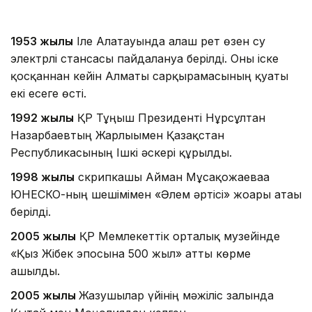
1953 жылы
Іле Алатауында алғаш рет өзен су
электрлі стансасы пайдалануға берілді. Оны іске
қосқаннан кейін Алматы сарқырамасының қуаты
екі есеге өсті.
1992 жылы
ҚР Тұңғыш Президенті Нұрсұлтан
Назарбаевтың Жарлығымен Қазақстан
Республикасының Ішкі әскері құрылды.
1998 жылы
скрипкашы Айман Мұсақожаеваға
ЮНЕСКО-ның шешімімен «Әлем әртісі» жоғары атағы
берілді.
2005 жылы
ҚР Мемлекеттік орталық музейінде
«Қыз Жібек эпосына 500 жыл» атты көрме
ашылды.
2005 жылы
Жазушылар үйінің мәжіліс залында