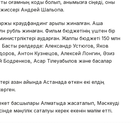
ық қоғамның коды болып, қанымызға сіңеді, оны
режиссері Андрей Шальопа.
 қаржы краудфандинг арқылы жиналған. Ақша
лн рубль жинаған. Фильм бюджетінің үштен бір
 министрліктері аударған. Жалпы бюджеті 150 млн
н. Басты рөлдерде: Александр Устюгов, Яков
доров, Антон Кузнецов, Алексей Лонгин, Әзиз
одренков, Асқар Тілеуқабылов және басқалар
ері қазан айында Астанада өткен екі елдің
өрген.
лекет басшылары Алматыда жасақталып, Мәскеуді
сінде мәңгілік сақталуы керек екенін мәлім етті.