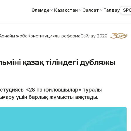
Әлемде
Қазақстан
Саясат
Талдау
SP
Арнайы жоба
Конституциялық реформа
Сайлау-2026
мінің қазақ тіліндегі дубляжы
ностудиясы «28 панфиловшылар» туралы
шығару үшін барлық жұмысты аяқтады.