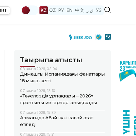
KZ
QZ
РУ
EN
中文
ق ز
ЎЗ
ORT
Тақырыпқа қатысты
08 тамыз 2026, 03:04
Димаштың Испаниядағы фанаттары
18 мыңға жетті
07 тамыз 2026, 18:10
«Тәуелсіздік ұрпақтары – 2026»
грантының иегерлері анықталды
07 тамыз 2026, 15:39
Алматыда Абай күні қалай атап
өтіледі
07 тамыз 2026, 15:21