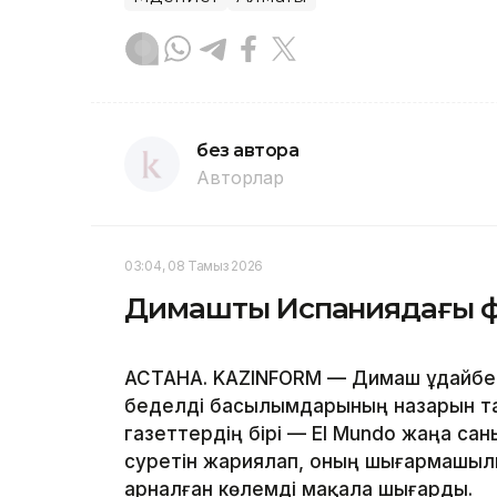
без автора
Авторлар
03:04, 08 Тамыз 2026
Димаштың Испаниядағы фа
АСТАНА. KAZINFORM — Димаш Құдайб
беделді басылымдарының назарын тағ
газеттердің бірі — El Mundo жаңа са
суретін жариялап, оның шығармашы
арналған көлемді мақала шығарды.