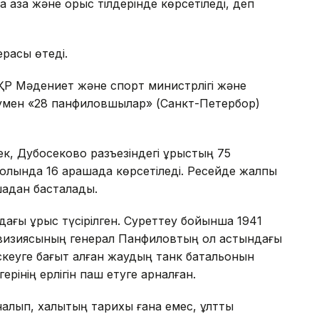
 қазақ және орыс тілдерінде көрсетіледі, деп
ерасы өтеді.
ҚР Мәдениет және спорт министрлігі және
сумен «28 панфиловшылар» (Санкт-Петербор)
ек, Дубосеково разъезіндегі ұрыстың 75
лында 16 қарашада көрсетіледі. Ресейде жалпы
шадан басталады.
ағы ұрыс түсірілген. Суреттеу бойынша 1941
визиясының генерал Панфиловтың қол астындағы
скеуге бағыт алған жаудың танк батальонын
рінің ерлігін паш етуге арналған.
алып, халықтың тарихы ғана емес, ұлттық