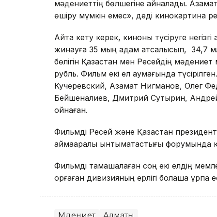
мәдениеттің бөлшегіне айналады. Азаматт
өшіру мүмкін емес», деді кинокартина 
Айта кету керек, киноны түсіруге негізгі
жинауға 35 мың адам атсалысып, 34,7 м
бөлігін Қазақстан мен Ресейдің мәдениет
рубль. Фильм екі ел аумағында түсірілге
Кучеревский, Азамат Нигманов, Олег Фе
Бейшеналиев, Дмитрий Сутырин, Андрей Б
ойнаған.
Фильмді Ресей және Қазақстан президентт
аймақаралық ынтымақтастығы форумында к
Фильмді тамашалаған соң екі елдің мем
қорғаған дивизияның ерлігі болашақ ұрпақ е
Мәдениет
Алматы