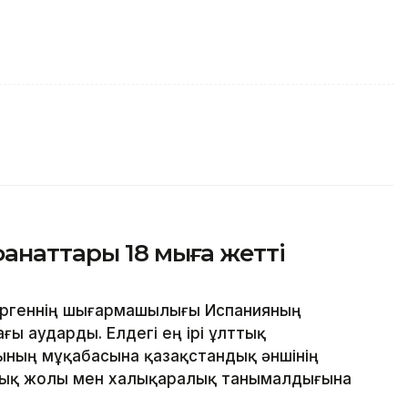
наттары 18 мыңға жетті
ергеннің шығармашылығы Испанияның
ы аударды. Елдегі ең ірі ұлттық
нының мұқабасына қазақстандық әншінің
лық жолы мен халықаралық танымалдығына