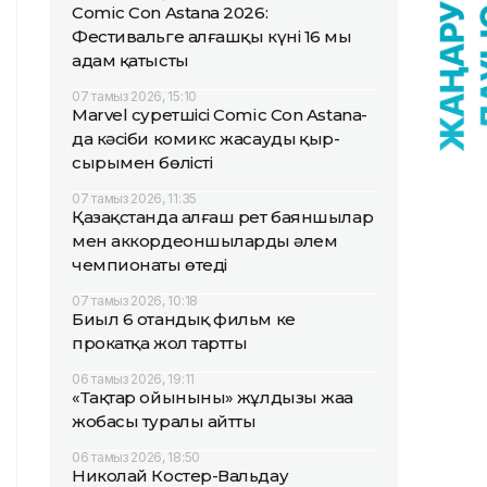
Comic Con Astana 2026:
Фестивальге алғашқы күні 16 мың
адам қатысты
07 тамыз 2026, 15:10
Marvel суретшісі Comic Con Astana-
да кәсіби комикс жасаудың қыр-
сырымен бөлісті
07 тамыз 2026, 11:35
Қазақстанда алғаш рет баяншылар
мен аккордеоншылардың әлем
чемпионаты өтеді
07 тамыз 2026, 10:18
Биыл 6 отандық фильм кең
прокатқа жол тартты
06 тамыз 2026, 19:11
«Тақтар ойынының» жұлдызы жаңа
жобасы туралы айтты
06 тамыз 2026, 18:50
Николай Костер-Вальдау