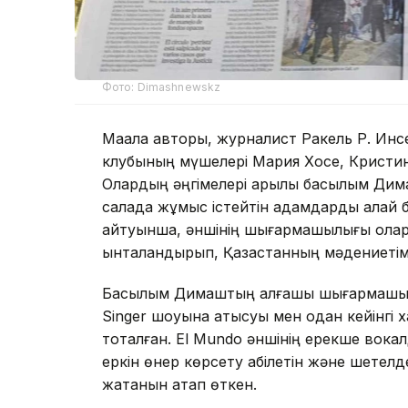
Фото: Dimashnewskz
Мақала авторы, журналист Ракель Р. И
клубының мүшелері Мария Хосе, Кристи
Олардың әңгімелері арқылы басылым Дим
салада жұмыс істейтін адамдарды қалай б
айтуынша, әншінің шығармашылығы олард
ынталандырып, Қазақстанның мәдениетіме
Басылым Димаштың алғашқы шығармашылы
Singer шоуына қатысуы мен одан кейінгі 
тоқталған. El Mundo әншінің ерекше вокал
еркін өнер көрсету қабілетін және шете
жатқанын атап өткен.