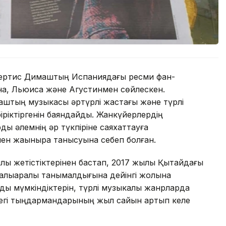
нсертис Димаштың Испаниядағы ресми фан-
на, Льюиса және Агустинмен сөйлескен.
аштың музыкасы әртүрлі жастағы және түрлі
іріктіргенін баяндайды. Жанкүйерлердің
ы әлемнің әр түкпіріне саяхаттауға
н жақынырақ танысуына себеп болған.
қ жетістіктерінен бастап, 2017 жылы Қытайдағы
халықаралық танымалдығына дейінгі жолына
дық мүмкіндіктерін, түрлі музыкалық жанрларда
лдегі тыңдармандарының жыл сайын артып келе