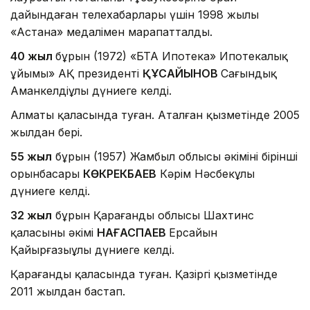
дайындаған телехабарлары үшін 1998 жылы
«Астана» медалімен марапатталды.
40 жыл
бұрын (1972) «БТА Ипотека» Ипотекалық
ұйымы» АҚ президенті
ҚҰСАЙЫНОВ
Сағындық
Аманкелдіұлы дүниеге келді.
Алматы қаласында туған. Аталған қызметінде 2005
жылдан бері.
55 жыл
бұрын (1957) Жамбыл облысы әкімінің бірінші
орынбасары
КӨКРЕКБАЕВ
Кәрім Нәсбекұлы
дүниеге келді.
32 жыл
бұрын Қарағанды облысы Шахтинс
қаласының әкімі
НАҒАСПАЕВ
Ерсайын
Қайырғазыұлы дүниеге келді.
Қарағанды қаласында туған. Қазіргі қызметінде
2011 жылдан бастап.