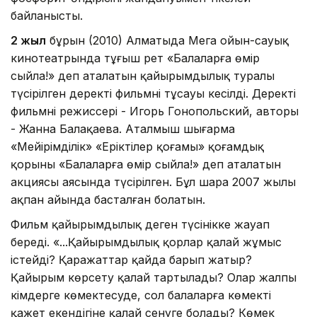
байланысты.
2 жыл
бұрын (2010) Алматыда Мега ойын-сауық
кинотеатрында тұңғыш рет «Балаларға өмір
сыйла!» деп аталатын қайырымдылық туралы
түсірілген деректі фильмнің тұсауы кесілді. Деректі
фильмнің режиссері - Игорь Гонопольский, авторы
- Жанна Балақаева. Аталмыш шығарма
«Мейірімділік» «Еріктілер қоғамы» қоғамдық
қорының «Балаларға өмір сыйла!» деп аталатын
акциясы аясында түсірілген. Бұл шара 2007 жылы
ақпан айында басталған болатын.
Фильм қайырымдылық деген түсінікке жауап
береді. «...Қайырымдылық қорлар қалай жұмыс
істейді? Қаражаттар қайда барып жатыр?
Қайырым көрсету қалай тартылады? Олар жалпы
кімдерге көмектесуде, сол балаларға көмектің
қажет екендігіне қалай сенуге болады? Көмек