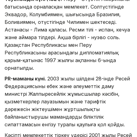
батысында орналасқан мемлекет. Солтүстігінде
Эквадор, Колумбиямен, шығысында Бразилия,
Боливиямен, оңтүстігінде Чилимен шектеседі.
Астанасы - Лима қаласы. Ресми тілі - испан, кечуа
және аймара тілдері. Ақша бірлігі - нуэво соль.
Қазақстан Республикасы мен Перу
Республикасының арасындағы дипломатиялық
қарым-қатынас 1997 жылғы ақпанның 6-ында
орнатылды.
PR-маманы күні.
2003 жылы шілденің 28-інде Ресей
Федерациясының еңбек және әлеуметтік даму
министрі Жалпыресейлік жұмысшылар кәсібін,
қызметкерлер лауазымын және тарифтік
дәрежесін жіктеушімен жұртшылықты
байланыстырушы мамандардың біліктілік
сипаттамасын енгізу туралы қаулыға қол қойды.
Кәсіпті мемлекеттік тіркеу үдерісі 2001 жылы Ресей