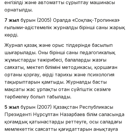
енгізілді және автоматты сұрыптау машинасы
орнатылды.
7 жыл
бұрын (2005) Оралда «Соқпақ-Тропинка»
ғылыми-әдiстемелiк журналдың бiрiншi саны жарық
көрді.
Журнал қазақ және орыс тілдерінде басылып
шығарылады. Оның бірінші саны педагогикалық
жұмыстардың тәжірибесі, балалардың жазғы
саяхаты, мектеп білімінің методикасы, қоршаған
ортаны қорғау, өңірдің тарихы және психология
тақырыптарын қамтыды. Журналдың басты
мақсаты жас ұрпақты отан сүйгіштік сезімге
тәрбиелеу болып табылады.
5 жыл
бұрын (2007) Қазақстан Республикасы
Президенті Нұрсұлтан Назарбаев білім саласында
қоғамдық қатынастарды реттеуге, осы саладағы
мемлекеттік саясаттың қағидаттарын анықтауға