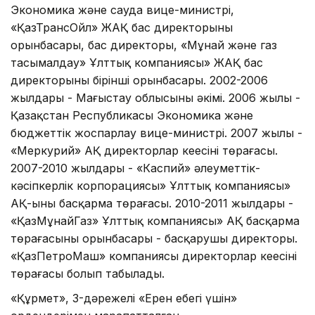
Экономика және сауда вице-министрі,
«ҚазТрансОйл» ЖАҚ бас директорының
орынбасары, бас директоры, «Мұнай және газ
тасымалдау» Ұлттық компаниясы» ЖАҚ бас
директорының бірінші орынбасары. 2002-2006
жылдары - Маңғыстау облысының әкімі. 2006 жылы -
Қазақстан Республикасы Экономика және
бюджеттік жоспарлау вице-министрі. 2007 жылы -
«Меркурий» АҚ директорлар кеңесінің төрағасы.
2007-2010 жылдары - «Каспий» әлеуметтік-
кәсіпкерлік корпорациясы» Ұлттық компаниясы»
АҚ-ының басқарма төрағасы. 2010-2011 жылдары -
«ҚазМұнайГаз» Ұлттық компаниясы» АҚ басқарма
төрағасының орынбасары - басқарушы директоры.
«ҚазПетроМаш» компаниясы директорлар кеңесінің
төрағасы болып табылады.
«Құрмет», 3-дәрежелі «Ерен еңбегі үшін»