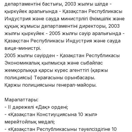
департаментінің бастығы, 2003 жылғы шілде -
қыркүйек аралығында - Қазақстан Республикасы
Индустрия және сауда министрлігі Әкімшілік және
құқық жұмысы департаментінің директоры, 2003
жылғы қыркүйек - 2005 жылғы сәуір аралығында -
Қазақстан Республикасы Индустрия және сауда
вице-министрі.
2005 жылғы сәуірден - Қазақстан Республикасы
Экономикалық қылмысқа және сыбайлас
жемқорлыққа қарсы күрес агенттігі (қаржы
полициясы) Төрағасының орынбасары.
Қаржы полициясының генерал-майоры.
Марапаттары:
- ІI дәрежелі «Даңқ» ордені;
- «Қазақстан Констиуциясына 10 жыл»
мерейтойлық медалі;
- «Қазақстан Республикасының тәуелсіздігіне 10