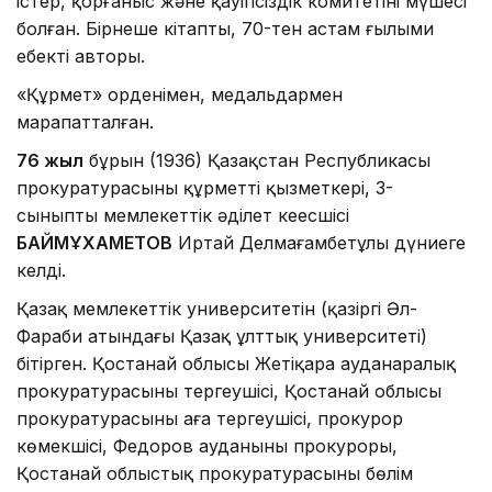
істер, қорғаныс және қауіпсіздік комитетінің мүшесі
болған. Бірнеше кітаптың, 70-тен астам ғылыми
еңбектің авторы.
«Құрмет» орденімен, медальдармен
марапатталған.
76 жыл
бұрын (1936) Қазақстан Республикасы
прокуратурасының құрметті қызметкері, 3-
сыныпты мемлекеттік әділет кеңесшісі
БАЙМҰХАМЕТОВ
Иртай Делмағамбетұлы дүниеге
келді.
Қазақ мемлекеттік университетін (қазіргі Әл-
Фараби атындағы Қазақ ұлттық университеті)
бітірген. Қостанай облысы Жетіқара ауданаралық
прокуратурасының тергеушісі, Қостанай облысы
прокуратурасының аға тергеушісі, прокурор
көмекшісі, Федоров ауданының прокуроры,
Қостанай облыстық прокуратурасының бөлім