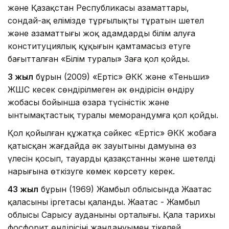
және Қазақстан Республикасы азаматтары,
сондай-ақ елімізде тұрғылықты тұратын шетел
және азаматтығы жоқ адамдардың білім алуға
конституциялық құқығын қамтамасыз етуге
бағытталған «Білім туралы» Заңға қол қойды.
3 жыл
бұрын (2009) «Ертіс» ӘКК және «Теньши»
ЖШС кесек сөндірілмеген әк өндірісін өндіру
жобасы бойынша өзара түсіністік және
ынтымақтастық туралы меморандумға қол қойды.
Қол қойылған құжатқа сәйкес «Ертіс» ӘКК жобаға
қатысқан жағдайда әк зауытының дамуына өз
үлесін қосып, тауарды қазақстанның және шетелдің
нарығына өткізуге көмек көрсету керек.
43 жыл
бұрын (1969) Жамбыл облысында Жаңатас
қаласының іргетасы қаланды. Жаңатас - Жамбыл
облысы Сарысу ауданының орталығы. Қала тарихы
фосфорит өндірісінің жандануымен тікелей