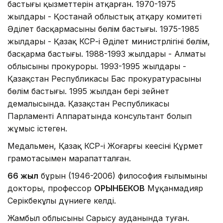
бастығы қызметтерін атқарған. 1970-1975
жылдары - Қостанай облыстық атқару комитеті
Әділет басқармасының бөлім бастығы. 1975-1985
жылдары - Қазақ КСР-і Әділет министрлігінің бөлім,
басқарма бастығы. 1988-1993 жылдары - Алматы
облысының прокуроры. 1993-1995 жылдары -
Қазақстан Республикасы Бас прокуратурасының
бөлім бастығы. 1995 жылдан бері зейнет
демалысында. Қазақстан Республикасы
Парламенті Аппаратында консультант болып
жұмыс істеген.
Медальмен, Қазақ КСР-і Жоғарғы кеңесінің Құрмет
грамотасымен марапатталған.
66 жыл
бұрын (1946-2006) философия ғылымының
докторы, профессор
ОРЫНБЕКОВ
Мұқанмадияр
Серікбекұлы дүниеге келді.
Жамбыл облысының Сарысу ауданында туған.