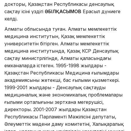
докторы, Қазақстан Республикасы денсаулық
сақтау ісінің үздігі
ӘБІЛҚАСЫМОВ
Ерасыл дүниеге
келді.
Алматы облысында туған. Алматы мемлекеттік
медицина институтын, Қазақ мемлекеттік
университетін бітірген. Алматы мемлекеттік
медицина институтында, Қазақ КСР Денсаулық
сақтау министрлігінде, Алматы қаласындағы
емханаларда істеген. 1995-1998 жылдары -
Қазақстан Республикасы Медицина ғылымдары
академиясының жетекші, бас ғылыми қызметкері.
1999-2001 жылдары - Денсаулық сақтаудың
медициналық және экономикалық проблемалары
ғылыми орталығының зертхана меңгерушісі,
директоры. 2001-2007 жылдары Қазақстан
Республикасы Парламенті Мәжілісінің депутаты,
Әлеуметтік мәдени даму комитетінің, Халықаралық