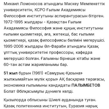
Михаил Ломоносов атындағы Мәскеу Мемлекеттік
университетін, КСРО Ғылым Академиясы
Философия институтының аспирантурасын бітірген.
1972-1995 жылдары - Қазақстан Ғылым
Академиясы Философия және құқық институтының
ғылыми қызметкері, аға, жетекші, бас ғылыми
қызметкері, қазақ философиясы бөлімінің меңгерушісі.
1995-2006 жылдары Әл-Фараби атындағы Қазақ
ұлттық университетінің профессоры, кафедра
меңгерушісі болған. Ғалымның бірнеше кітабы және
60-тан астам жарияланымы бар.
51 жыл
бұрын (1961) «Самұрық-Қазына»
жылжымайтын мүлік қоры» АҚ басқарма төрағасы,
экономика ғылымының кандидаты
ПАЛЫМБЕТОВ
Болат Әбілқасымұлы дүниеге келді.
Қызылорда облысының Шиелі ауданында туған.
Қазақ политехника институтын, Еуразия нарық