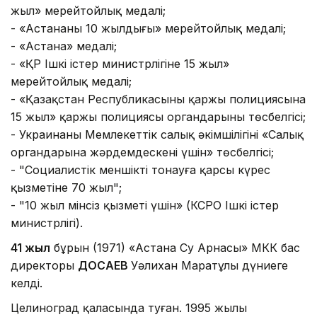
жыл» мерейтойлық медалі;
- «Астананың 10 жылдығы» мерейтойлық медалі;
- «Астана» медалі;
- «ҚР Ішкі істер министрлігіне 15 жыл»
мерейтойлық медалі;
- «Қазақстан Республикасының қаржы полициясына
15 жыл» қаржы полициясы органдарының төсбелгiсi;
- Украинаның Мемлекеттік салық әкімшілігінің «Салық
органдарына жәрдемдескені үшін» төсбелгiсi;
- "Социалистік меншікті тонауға қарсы күрес
қызметіне 70 жыл";
- "10 жыл мінсіз қызметі үшін» (КСРО Ішкі істер
министрлігі).
41 жыл
бұрын (1971) «Астана Су Арнасы» МКК бас
директоры
ДОСАЕВ
Уәлихан Маратұлы дүниеге
келді.
Целиноград қаласында туған. 1995 жылы