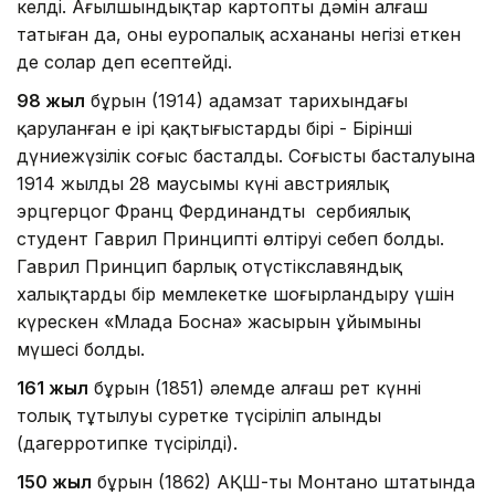
келді. Ағылшындықтар картоптың дәмін алғаш
татыған да, оны еуропалық асхананың негізі еткен
де солар деп есептейді.
98 жыл
бұрын (1914) адамзат тарихындағы
қаруланған ең ірі қақтығыстардың бірі - Бірінші
дүниежүзілік соғыс басталды. Соғыстың басталуына
1914 жылдың 28 маусымы күні австриялық
эрцгерцог Франц Фердинандты сербиялық
студент Гаврил Принциптің өлтіруі себеп болды.
Гаврил Принцип барлық оңтүстікславяндық
халықтарды бір мемлекетке шоғырландыру үшін
күрескен «Млада Босна» жасырын ұйымының
мүшесі болды.
161 жыл
бұрын (1851) әлемде алғаш рет күннің
толық тұтылуы суретке түсіріліп алынды
(дагерротипке түсірілді).
150 жыл
бұрын (1862) АҚШ-тың Монтано штатында