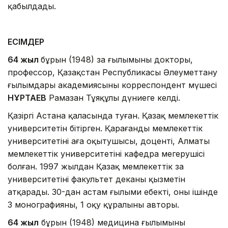
қабылдады.
ЕСІМДЕР
64 жыл
бұрын (1948) заң ғылымының докторы,
профессор, Қазақстан Республикасы Әлеуметтану
ғылымдары академиясының корреспондент мүшесі
НҰРТАЕВ
Рамазан Тұяқұлы дүниеге келді.
Қазіргі Астана қаласында туған. Қазақ мемлекеттік
университетін бітірген. Қарағанды мемлекеттік
университетінің аға оқытушысы, доценті, Алматы
мемлекеттік университетінің кафедра меңгерушісі
болған. 1997 жылдан Қазақ мемлекеттік заң
университетінің факультет деканы қызметін
атқарады. 30-дан астам ғылыми еңбектің, оның ішінде
3 монографияның, 1 оқу құралының авторы.
64 жыл
бұрын (1948) медицина ғылымының