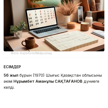
Фото: Kazinform/Midjourney
ЕСІМДЕР
56 жыл
бұрын (1970) Шығыс Қазақстан облысының
әкімі
Нұрымбет Аманұлы САҚТАҒАНОВ
дүниеге
келді.