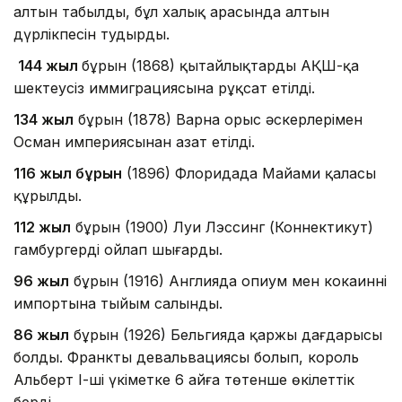
алтын табылды, бұл халық арасында алтын
дүрлікпесін тудырды.
144 жыл
бұрын (1868) қытайлықтардың АҚШ-қа
шектеусіз иммиграциясына рұқсат етілді.
134 жыл
бұрын (1878) Варна орыс әскерлерімен
Осман империясынан азат етілді.
116 жыл бұрын
(1896) Флоридада Майами қаласы
құрылды.
112 жыл
бұрын (1900) Луи Лэссинг (Коннектикут)
гамбургерді ойлап шығарды.
96 жыл
бұрын (1916) Англияда опиум мен кокаиннің
импортына тыйым салынды.
86 жыл
бұрын (1926) Бельгияда қаржы дағдарысы
болды. Франктың девальвациясы болып, король
Альберт І-ші үкіметке 6 айға төтенше өкілеттік
берді.