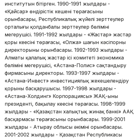
институтын бітірген. 1990-1991 жылдары -
«Қайсар» өндірістік кешені төрағасының
орынбасары, Республикалық жүйелі зерттеулер
орталығы қолданбалы зерттеулер бөлімінің
меңгерушісі. 1991-1992 жылдары - «Жастар» жастар
қоры кеңесінің төрағасы, «Олжа» шағын кәсіпорны
директорының орынбасары. 1992-1993 жылдары -
Алматы қалалық жастар ісі комитеті экономика
бөлімінің меңгерушісі, «Астана-Полис» сақтандыру
фирмасының директоры. 1993-1997 жылдары -
«Астана-Инвест» инвестициялық жекешелендіру
қорының басқарушысы. 1997-1998 жылдары -
«Астана-Холдинг» Корпорациясы» ЖАҚ-ының
президенті, бақылау кеңесінің төрағасы. 1998-1999
жылдары - «Қазақстан халықтық жинақ банкі» ААҚ
басқармасы төрағасының орынбасары. 1999-2001
жылдары - Атырау облысы әкімінің орынбасары.
2001-2002 жылдары - Қазақстан Республикасы