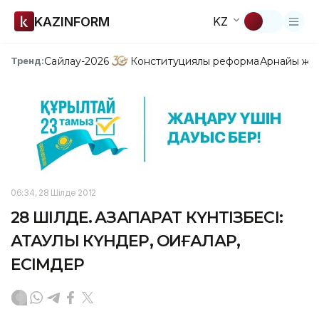
KAZINFORM
KZ
Сайлау-2026
Конституциялық реформа
Арнайы жо
Тренд:
06:34, 28 Шілде 2012
28 ШІЛДЕ. ҚАЗАҚПАРАТ КҮНТІЗБЕСІ:
АТАУЛЫ КҮНДЕР, ОҚИҒАЛАР,
ЕСІМДЕР