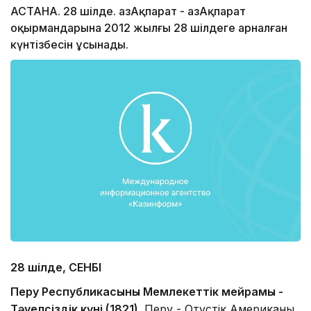
АСТАНА. 28 шілде. ҚазАқпарат - ҚазАқпарат
оқырмандарына 2012 жылғы 28 шілдеге арналған
күнтізбесін ұсынады.
28 шілде,
СЕНБІ
Перу Республикасының Мемлекеттік мейрамы -
Тәуелсіздік күні (1821).
Перу - Оңтүстік Американың