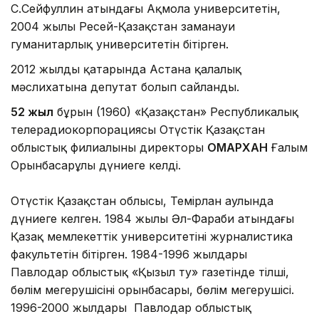
С.Сейфуллин атындағы Ақмола университетін,
2004 жылы Ресей-Қазақстан заманауи
гуманитарлық университетін бітірген.
2012 жылдың қаңтарында Астана қалалық
мәслихатына депутат болып сайланды.
52 жыл
бұрын (1960) «Қазақстан» Республикалық
телерадиокорпорациясы Оңтүстік Қазақстан
облыстық филиалының директоры
ОМАРХАН
Ғалым
Орынбасарұлы дүниеге келді.
Оңтүстік Қазақстан облысы, Темірлан аулында
дүниеге келген. 1984 жылы Әл-Фараби атындағы
Қазақ мемлекеттік университетінің журналистика
факультетін бітірген. 1984-1996 жылдары
Павлодар облыстық «Қызыл ту» газетінде тілші,
бөлім меңгерушісінің орынбасары, бөлім меңгерушісі.
1996-2000 жылдары Павлодар облыстық