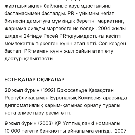
жұртшылықпен байланыс қауымдастығының
бастамасымен басталды. PR - ұйымның негізгі
бизнесін дамытуға мүмкіндік беретін маркетинг,
жарнама сияқты мәртебеге ие болды. 2004 жылы
шілденің 24-інде Ресей PR-қауымдастығы кәсіптің
мемлекеттік тіркелген күнін атап өтті. Сол кезден
бастап PR-маман күнін жыл сайын атап өту
дәстүрі қалыптасты.
ЕСТЕ ҚАЛАР ОҚИҒАЛАР
20 жыл
бұрын (1992) Брюссельде Қазақстан
Республикасымен Еуропалық Комиссия арасында
дипломатиялық қарым-қатынас орнату туралы
нота алмастыру рәсімі өтті.
9 жыл
бұрын (2003) ҚР Ұлттық банкі номиналы
10 000 теңгелік банкнотты айналымға енгізді. 2007