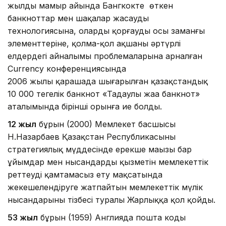
жылдың мамыр айында Бангкокте өткен
банкноттар мен шақалар жасаудың
технологиясына, оларды қорғаудың осы заманғы
элементтеріне, қолма-қол ақшаның әртүрлі
елдердегі айналымы проблемаларына арналған
Currency конференциясында
2006 жылы қарашада шығарылған қазақстандық
10 000 теңгелік банкнот «Таңдаулы жаңа банкнот»
аталымында бірінші орынға ие болды.
12 жыл
бұрын (2000) Мемлекет басшысы
Н.Назарбаев Қазақстан Республикасының
стратегиялық мүддесінде ерекше маңызы бар
ұйымдар мен нысандардың қызметін мемлекеттік
реттеуді қамтамасыз ету мақсатында
жекешелендіруге жатпайтын мемлекеттік мүлік
нысандарының тізбесі туралы Жарлыққа қол қойды.
53 жыл
бұрын (1959) Англияда пошта коды