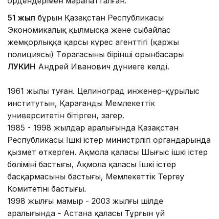
ордендерімен марапатталған.
51 жыл
бұрын Қазақстан Республикасы
Экономикалық қылмысқа және сыбайлас
жемқорлыққа қарсы күрес агенттігі (қаржы
полициясы) Төрағасының бірінші орынбасары
ЛУКИН
Андрей Иванович дүниеге келді.
1961 жылы туған. Целиноград инженер-құрылыс
институтын, Қарағанды Мемлекеттік
университетін бітірген, заңгер.
1985 - 1998 жылдар аралығында Қазақстан
Республикасы Ішкі істер министрлігі органдарында
қызмет өткерген. Ақмола қаласы Шығыс ішкі істер
бөлімінің бастығы, Ақмола қаласы Ішкі істер
басқармасының бастығы, Мемлекеттік Тергеу
Комитетінің бастығы.
1998 жылғы мамыр - 2003 жылғы шілде
аралығында - Астана қаласы Тұрғын үй