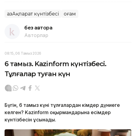
ҚазАқпарат күнтізбесі
Қоғам
без автора
Авторлар
08:15, 06 Тамыз 2026
6 тамыз. Kazinform күнтізбесі.
Тұлғалар туған күн
Бүгін, 6 тамыз күні тұлғалардан кімдер дүниеге
келген? Kazinform оқырмандарына есімдер
күнтізбесін ұсынады.