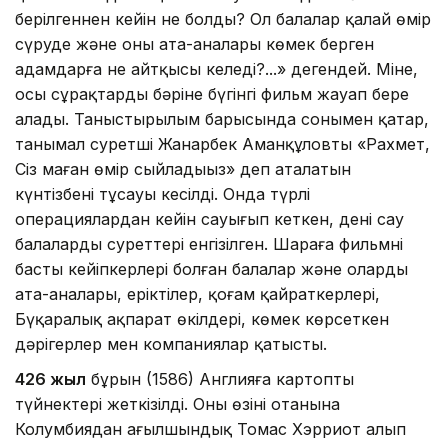
берілгеннен кейін не болды? Ол балалар қалай өмір
сүруде және оның ата-аналары көмек берген
адамдарға не айтқысы келеді?...» дегендей. Міне,
осы сұрақтардың бәріне бүгінгі фильм жауап бере
алады. Таныстырылым барысында сонымен қатар,
танымал суретші Жанарбек Аманқұловтың «Рахмет,
Сіз маған өмір сыйладыңыз» деп аталатын
күнтізбенің тұсауы кесілді. Онда түрлі
операциялардан кейін сауығып кеткен, дені сау
балалардың суреттері енгізілген. Шараға фильмнің
басты кейіпкерлері болған балалар және олардың
ата-аналары, еріктілер, қоғам қайраткерлері,
Бүқаралық ақпарат өкілдері, көмек көрсеткен
дәрігерлер мен компаниялар қатысты.
426 жыл
бұрын (1586) Англияға картоптың
түйнектері жеткізілді. Оны өзінің отанына
Колумбиядан ағылшындық Томас Хэрриот алып