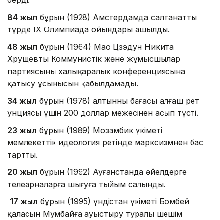
84 жыл
бұрын (1928) Амстердамда салтанатты
түрде ІХ Олимпиада ойындары ашылды.
48 жыл
бұрын (1964) Мао Цзэдун Никита
Хрущевтың Коммунистік және жұмысшылар
партиясының халықаралық конференциясына
қатысу ұсынысын қабылдамады.
34 жыл
бұрын (1978) алтынның бағасы алғаш рет
унциясы үшін 200 доллар межесінен асып түсті.
23 жыл
бұрын (1989) Мозамбик үкіметі
мемлекеттік идеология ретінде марксизмнен бас
тартты.
20 жыл
бұрын (1992) Ауғанстанда әйелдерге
телеарналарға шығуға тыйым салынды.
17 жыл
бұрын (1995) үндістан үкіметі Бомбей
қаласын Мумбайға ауыстыру туралы шешім