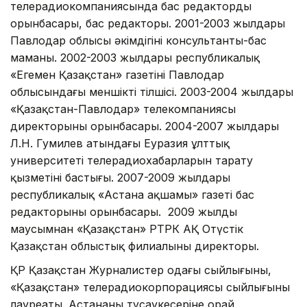
телерадиокомпаниясында бас редактордың
орынбасары, бас редакторы. 2001-2003 жылдары
Павлодар облысы әкімдігінің консультанты-бас
маманы. 2002-2003 жылдары республикалық
«Егемен Қазақстан» газетінің Павлодар
облысындағы меншікті тілшісі. 2003-2004 жылдары
«Қазақстан-Павлодар» телекомпаниясы
директорының орынбасары. 2004-2007 жылдары
Л.Н. Гумилев атындағы Еуразия ұлттық
университеті телерадиохабарларын тарату
қызметінің бастығы. 2007-2009 жылдары
республикалық «Астана ақшамы» газеті бас
редакторының орынбасары. 2009 жылдың
маусымнан «Қазақстан» РТРК АҚ Оңтүстік
Қазақстан облыстық филиалының директоры.
ҚР Қазақстан Журналистер одағы сыйлығының,
«Қазақстан» телерадиокорпорациясы сыйлығының
лауреаты. Астананың тұсаукесеріне орай