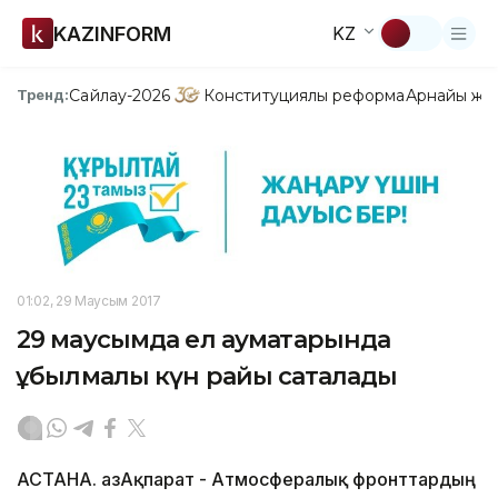
KAZINFORM
KZ
Сайлау-2026
Конституциялық реформа
Арнайы жо
Тренд:
01:02, 29 Маусым 2017
29 маусымда ел аумақтарында
құбылмалы күн райы сақталады
АСТАНА. ҚазАқпарат - Атмосфералық фронттардың