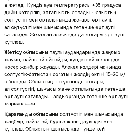
қа жетеді. Күндіз ауа температурасы +35 градусқа
дейін көтеріліп, аптап ыстық болады. Облыстың
солтүстігі мен орталығында жоғары өрт қаупі,
ал оңтүстігі мен шығысында төтенше өрт қаупі
сақталады. Жезқазған қаласында да жоғары өрт қаупі
күтіледі.
Жетісу облысының
таулы аудандарында жаңбыр
жауып, найзағай ойнайды, күндіз кей жерлерде
нөсер жаңбыр жауады. Алакөл көлдері маңында
солтүстік-батыстан соғатын желдің екпіні 15–20 м/
с болады. Облыстың оңтүстігінде жоғары,
ал солтүстігі, шығысы және орталығында төтенше
өрт қаупі сақталады. Талдықорғанда төтенше өрт қаупі
жарияланған.
Қарағанды облысының
солтүстігі мен шығысында
жаңбыр, найзағай, бұршақ және дауылды жел
күтіледі. Облыстың шығысында түнде кей