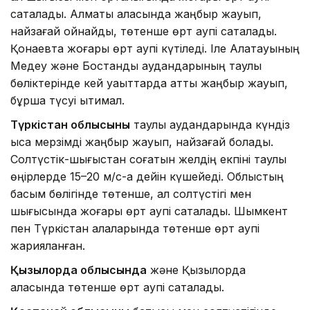
сақталады. Алматы қаласында жаңбыр жауып,
найзағай ойнайды, төтенше өрт қаупі сақталады.
Қонаевта жоғары өрт қаупі күтіледі. Іле Алатауының
Медеу және Бостандық аудандарының таулы
бөліктерінде кей уақыттарда қатты жаңбыр жауып,
бұршақ түсуі ықтимал.
Түркістан облысының
таулы аудандарында күндіз
қысқа мерзімді жаңбыр жауып, найзағай болады.
Солтүстік-шығыстан соғатын желдің екпіні таулы
өңірлерде 15–20 м/с-қа дейін күшейеді. Облыстың
басым бөлігінде төтенше, ал солтүстігі мен
шығысында жоғары өрт қаупі сақталады. Шымкент
пен Түркістан қалаларында төтенше өрт қаупі
жарияланған.
Қызылорда облысында
және Қызылорда
қаласында төтенше өрт қаупі сақталады.