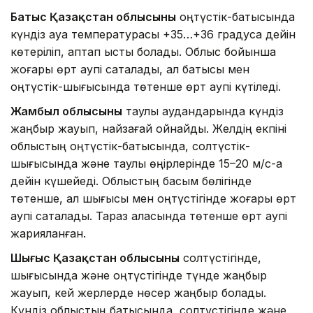
Батыс Қазақстан облысының
оңтүстік-батысында
күндіз ауа температурасы +35…+36 градусқа дейін
көтеріліп, аптап ыстық болады. Облыс бойынша
жоғары өрт қаупі сақталады, ал батысы мен
оңтүстік-шығысында төтенше өрт қаупі күтіледі.
Жамбыл облысының
таулы аудандарында күндіз
жаңбыр жауып, найзағай ойнайды. Желдің екпіні
облыстың оңтүстік-батысында, солтүстік-
шығысында және таулы өңірлерінде 15–20 м/с-қа
дейін күшейеді. Облыстың басым бөлігінде
төтенше, ал шығысы мен оңтүстігінде жоғары өрт
қаупі сақталады. Тараз қаласында төтенше өрт қаупі
жарияланған.
Шығыс Қазақстан облысының
солтүстігінде,
шығысында және оңтүстігінде түнде жаңбыр
жауып, кей жерлерде нөсер жаңбыр болады.
Күндіз облыстың батысында, солтүстігінде және