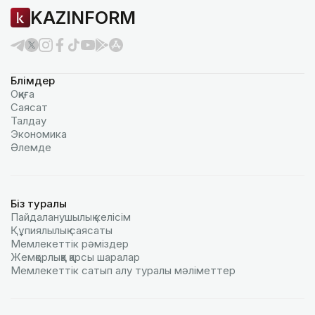
KAZINFORM
Бөлімдер
Оқиға
Саясат
Талдау
Экономика
Әлемде
Біз туралы
Пайдаланушылық келiciм
Құпиялылық саясаты
Мемлекеттік рәміздер
Жемқорлыққа қарсы шаралар
Мемлекеттік сатып алу туралы мәлiметтер