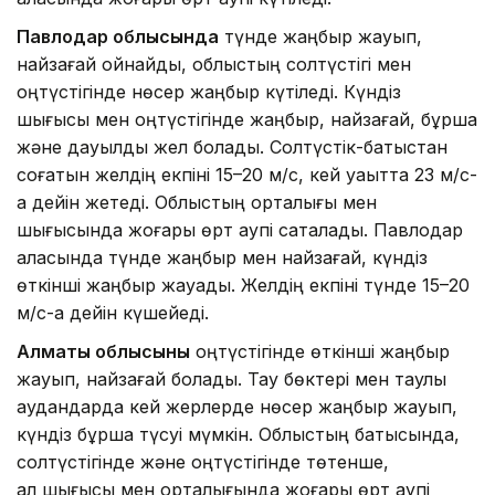
Павлодар облысында
түнде жаңбыр жауып,
найзағай ойнайды, облыстың солтүстігі мен
оңтүстігінде нөсер жаңбыр күтіледі. Күндіз
шығысы мен оңтүстігінде жаңбыр, найзағай, бұршақ
және дауылды жел болады. Солтүстік-батыстан
соғатын желдің екпіні 15–20 м/с, кей уақытта 23 м/с-
қа дейін жетеді. Облыстың орталығы мен
шығысында жоғары өрт қаупі сақталады. Павлодар
қаласында түнде жаңбыр мен найзағай, күндіз
өткінші жаңбыр жауады. Желдің екпіні түнде 15–20
м/с-қа дейін күшейеді.
Алматы облысының
оңтүстігінде өткінші жаңбыр
жауып, найзағай болады. Тау бөктері мен таулы
аудандарда кей жерлерде нөсер жаңбыр жауып,
күндіз бұршақ түсуі мүмкін. Облыстың батысында,
солтүстігінде және оңтүстігінде төтенше,
ал шығысы мен орталығында жоғары өрт қаупі