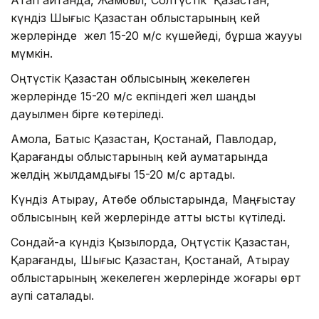
күндіз Шығыс Қазақстан облыстарының кей
жерлерінде жел 15-20 м/с күшейеді, бұршақ жаууы
мүмкін.
Оңтүстік Қазақстан облысының жекелеген
жерлерінде 15-20 м/с екпіндегі жел шаңды
дауылмен бірге көтеріледі.
Ақмола, Батыс Қазақстан, Қостанай, Павлодар,
Қарағанды облыстарының кей аумақтарында
желдің жылдамдығы 15-20 м/с артады.
Күндіз Атырау, Ақтөбе облыстарында, Маңғыстау
облысының кей жерлерінде қатты ыстық күтіледі.
Сондай-ақ күндіз Қызылорда, Оңтүстік Қазақстан,
Қарағанды, Шығыс Қазақстан, Қостанай, Атырау
облыстарының жекелеген жерлерінде жоғары өрт
қаупі сақталады.