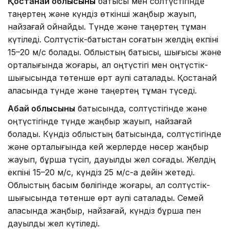
Қостанай облысының
батысы мен солтүстігінде
таңертең және күндіз өткінші жаңбыр жауып,
найзағай ойнайды. Түнде және таңертең тұман
күтіледі. Солтүстік-батыстан соғатын желдің екпіні
15–20 м/с болады. Облыстың батысы, шығысы және
орталығында жоғары, ал оңтүстігі мен оңтүстік-
шығысында төтенше өрт қаупі сақталады. Қостанай
қаласында түнде және таңертең тұман түседі.
Абай облысының
батысында, солтүстігінде және
оңтүстігінде түнде жаңбыр жауып, найзағай
болады. Күндіз облыстың батысында, солтүстігінде
және орталығында кей жерлерде нөсер жаңбыр
жауып, бұршақ түсіп, дауылды жел соғады. Желдің
екпіні 15–20 м/с, күндіз 25 м/с-қа дейін жетеді.
Облыстың басым бөлігінде жоғары, ал солтүстік-
шығысында төтенше өрт қаупі сақталады. Семей
қаласында жаңбыр, найзағай, күндіз бұршақ пен
дауылды жел күтіледі.