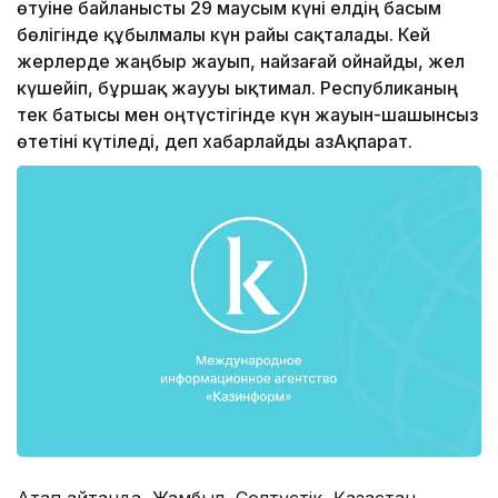
өтуіне байланысты 29 маусым күні елдің басым
бөлігінде құбылмалы күн райы сақталады. Кей
жерлерде жаңбыр жауып, найзағай ойнайды, жел
күшейіп, бұршақ жаууы ықтимал. Республиканың
тек батысы мен оңтүстігінде күн жауын-шашынсыз
өтетіні күтіледі, деп хабарлайды ҚазАқпарат.
Атап айтқанда, Жамбыл, Солтүстік Қазақстан,