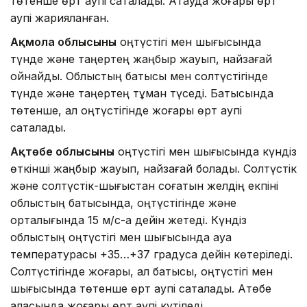
төтенше өрт қаупі сақталады. Ақтауда жоғары өрт
қаупі жарияланған.
Ақмола облысының
оңтүстігі мен шығысында
түнде және таңертең жаңбыр жауып, найзағай
ойнайды. Облыстың батысы мен солтүстігінде
түнде және таңертең тұман түседі. Батысында
төтенше, ал оңтүстігінде жоғары өрт қаупі
сақталады.
Ақтөбе облысының
оңтүстігі мен шығысында күндіз
өткінші жаңбыр жауып, найзағай болады. Солтүстік
және солтүстік-шығыстан соғатын желдің екпіні
облыстың батысында, оңтүстігінде және
орталығында 15 м/с-қа дейін жетеді. Күндіз
облыстың оңтүстігі мен шығысында ауа
температурасы +35…+37 градусқа дейін көтеріледі.
Солтүстігінде жоғары, ал батысы, оңтүстігі мен
шығысында төтенше өрт қаупі сақталады. Ақтөбе
қаласында жоғары өрт қаупі күтіледі.