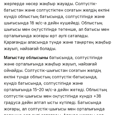
жерлерде нөсер жаңбыр жауады. Солтүстік-
батыстан және солтүстіктен соғатын желдің екпіні
күндіз облыстың батысында, солтүстігінде және
шығысында 18 м/с-қа дейін күшейеді. Облыстың
шығысы мен оңтүстігінде төтенше, ал батысы мен
орталығында жоғары өрт қаупі сақталады.
Қарағанды қаласында түнде және таңертең жаңбыр
жауып, найзағай болады.
Маңғыстау облысының
батысында, солтүстігінде
және орталығында жаңбыр жауып, найзағай
ойнайды. Солтүстік-шығыстан соғатын желдің
екпіні түнде облыстың солтүстік-батысында,
күндіз батысында, солтүстігінде және
орталығында 15–20 м/с-қа дейін жетеді. Облыстың
солтүстік-шығысы мен оңтүстігінде күндіз +38
градусқа дейін аптап ыстық күтіледі. Батысында
жоғары, ал солтүстік-шығысы мен орталығында