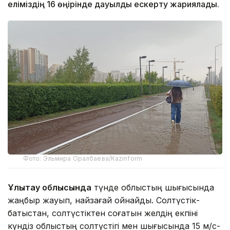
еліміздің 16 өңірінде дауылды ескерту жариялады.
Фото: Эльмира Оралбаева/Kazinform
Ұлытау облысында
түнде облыстың шығысында
жаңбыр жауып, найзағай ойнайды. Солтүстік-
батыстан, солтүстіктен соғатын желдің екпіні
күндіз облыстың солтүстігі мен шығысында 15 м/с-