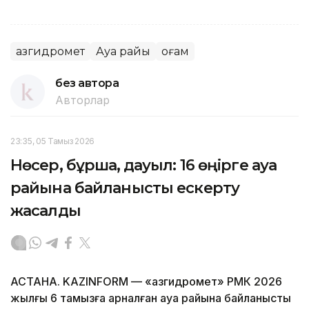
Қазгидромет
Ауа райы
Қоғам
без автора
Авторлар
23:35, 05 Тамыз 2026
Нөсер, бұршақ, дауыл: 16 өңірге ауа
райына байланысты ескерту
жасалды
АСТАНА. KAZINFORM — «Қазгидромет» РМК 2026
жылғы 6 тамызға арналған ауа райына байланысты