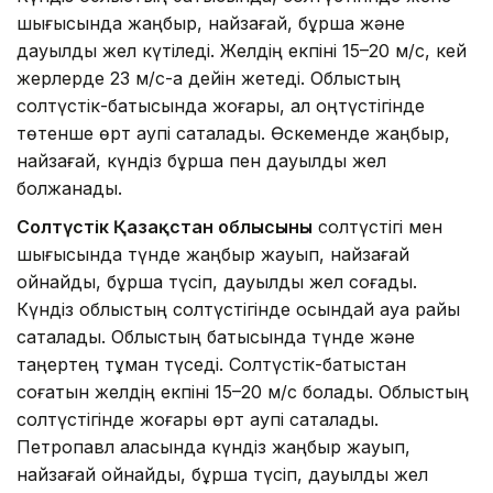
шығысында жаңбыр, найзағай, бұршақ және
дауылды жел күтіледі. Желдің екпіні 15–20 м/с, кей
жерлерде 23 м/с-қа дейін жетеді. Облыстың
солтүстік-батысында жоғары, ал оңтүстігінде
төтенше өрт қаупі сақталады. Өскеменде жаңбыр,
найзағай, күндіз бұршақ пен дауылды жел
болжанады.
Солтүстік Қазақстан облысының
солтүстігі мен
шығысында түнде жаңбыр жауып, найзағай
ойнайды, бұршақ түсіп, дауылды жел соғады.
Күндіз облыстың солтүстігінде осындай ауа райы
сақталады. Облыстың батысында түнде және
таңертең тұман түседі. Солтүстік-батыстан
соғатын желдің екпіні 15–20 м/с болады. Облыстың
солтүстігінде жоғары өрт қаупі сақталады.
Петропавл қаласында күндіз жаңбыр жауып,
найзағай ойнайды, бұршақ түсіп, дауылды жел