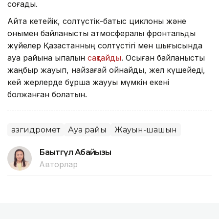
соғады.
Айта кетейік, солтүстік-батыс циклоны және
онымен байланысты атмосфералық фронтальды
жүйелер Қазақстанның солтүстігі мен шығысында
ауа райына ықпалын
сақтайды
. Осыған байланысты
жаңбыр жауып, найзағай ойнайды, жел күшейеді,
кей жерлерде бұршақ жаууы мүмкін екені
болжанған болатын.
Қазгидромет
Ауа райы
Жауын-шашын
Бақытгүл Абайқызы
Авторлар