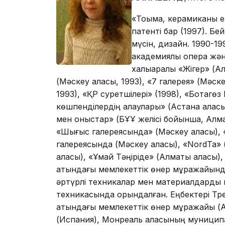
«Тоқыма, керамиканы е
патенті бар (1997). Бе
мүсін, дизайн. 1990-1
академиялық опера жә
халықаралық «Жігер» (А
(Мәскеу қаласы, 1993), «7 галерея» (Мәск
1993), «ҚР суретшілері» (1998), «Ботагө
көшпенділердің алаулары» (Астана қаласы
мен қоныстар» (БҰҰ желісі бойынша, Алмат
«Шығыс галереясында» (Мәскеу қаласы), 
галереясында (Мәскеу қаласы), «NordTa»
қаласы), «Ұмай Тәңіріде» (Алматы қаласы)
атындағы мемлекеттік өнер мұражайында
әртүрлі техникалар мен материалдарды п
техникасында орындалған. Еңбектері Тре
атындағы мемлекеттік өнер мұражайы (Ал
(Испания), Монреаль қаласының муницип