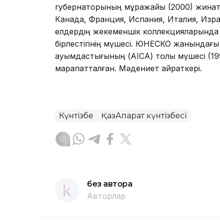
губернаторының мұражайы (2000) жинақта
Канада, Франция, Испания, Италия, Изра
елдердің жекеменшік коллекцияларында 
бірлестігінің мүшесі. ЮНЕСКО жанындағ
қауымдастығының (АІСА) толық мүшесі (1
марапатталған. Мәдениет қайраткері.
Күнтізбе
ҚазАқпарат күнтізбесі
без автора
Авторлар