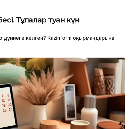
есі. Тұлғалар туған күн
дер дүниеге келген? Kazinform оқырмандарына