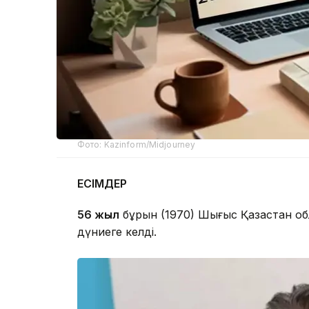
Фото: Kazinform/Midjourney
ЕСІМДЕР
56 жыл
бұрын (1970) Шығыс Қазақстан о
дүниеге келді.