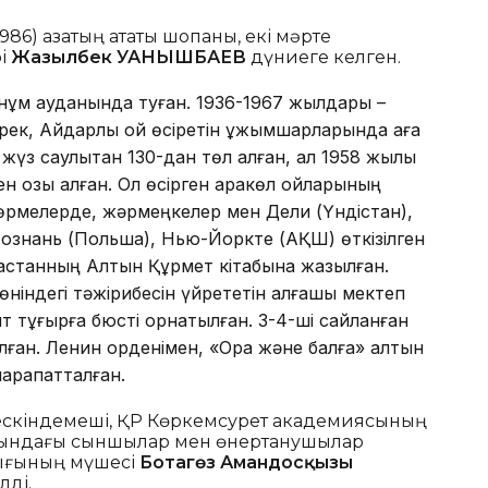
86) қазақтың атақты шопаны, екі мәрте
рі
Жазылбек ҚУАНЫШБАЕВ
дүниеге келген.
ұм ауданында туған. 1936-1967 жылдары –
ек, Айдарлы қой өсіретін ұжымшарларында аға
жүз саулықтан 130-дан төл алған, ал 1958 жылы
ен қозы алған. Ол өсірген қаракөл қойларының
 көрмелерде, жәрмеңкелер мен Дели (Үндістан),
Познань (Польша), Нью-Йоркте (АҚШ) өткізілген
зақстанның Алтын Құрмет кітабына жазылған.
індегі тәжірибесін үйрететін алғашқы мектеп
 тұғырға бюсті орнатылған. 3-4-ші сайланған
лған. Ленин орденімен, «Орақ және балға» алтын
марапатталған.
кескіндемеші, ҚР Көркемсурет академиясының
ындағы сыншылар мен өнертанушылар
тығының мүшесі
Ботагөз Амандосқызы
лді.