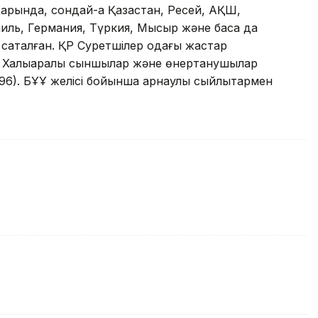
рында, сондай-ақ Қазақстан, Ресей, АҚШ,
иль, Германия, Түркия, Мысыр және басқа да
сақталған. ҚР Суретшілер одағы жастар
ы Халықаралық сыншылар және өнертанушылар
996). БҰҰ желісі бойынша арнаулы сыйлықтармен