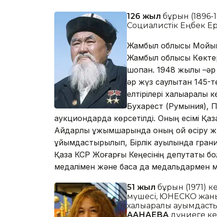
12
6
жыл
бұрын (1896-19
Социалистік Еңбек Е
Жамбыл облысы Мойынқ
Жамбыл облысы Көктер
шопан. 1948 жылы –әр 
әр жүз саулықтан 145-т
елтірілері халықаралық
Бухарест (Румыния), 
аукциондарда көрсетілді. Оның есімі Қа
Айдарлы ұжымшарында оның қой өсіру жөн
ұйымдастырылып, Бірлік ауылында гранит
Қазақ КСР Жоғарғы Кеңесінің депутаты бо
медалімен және басқа да медальдармен 
51 жыл
бұрын (1971) 
мүшесі, ЮНЕСКО жан
халықаралық қауымдас
АҚАНАЕВА
дүниеге ке