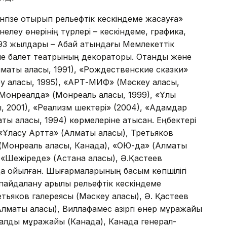
нгізе отырып рельефтік кескіндеме жасауға»
йнелеу өнерінің түрлері – кескіндеме, графика,
993 жылдары – Абай атындағы Мемлекеттік
не балет театрының декораторы. Отандық және
лматы қаласы, 1991), «Рождественские сказки»
еу қаласы, 1995), «АРТ-МИФ» (Мәскеу қаласы,
з Монреалда» (Монреаль қаласы, 1999), «Ұлы
, 2001), «Реализм шектері» (2004), «Адамдар
ы қаласы, 1994) көрмелеріне қатысқан. Еңбектері
«Ұласу Артта» (Алматы қаласы), Третьяков
 (Монреаль қаласы, Канада), «ОЮ-да» (Алматы
, «Шежіреде» (Астана қаласы), Ә.Қастеев
 қойылған. Шығармаларының басым көпшілігі
айдалану арқылы рельефтік кескіндеме
тьяков галереясы (Мәскеу қаласы), Ә. Қастеев
маты қаласы), Виллафамес қазіргі өнер мұражайы
алдық мұражайы (Канада), Канада генерал-