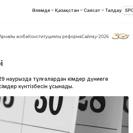
Әлемде
Қазақстан
Саясат
Талдау
SP
Арнайы жоба
Конституциялық реформа
Сайлау-2026
і
и 29 наурызда тұлғалардан кімдер дүниеге
імдер күнтізбесін ұсынады.