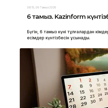
08:15, 06 Тамыз 2026
6 тамыз. Kazinform күнтізб
Бүгін, 6 тамыз күні тұлғалардан кім
есімдер күнтізбесін ұсынады.