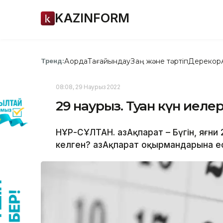
KAZINFORM
Ақорда
Тағайындау
Заң және тәртіп
Дерекқор
Тренд:
08:08, 29 Наурыз 2022
29 наурыз. Туған күн иелер
НҰР-СҰЛТАН. ҚазАқпарат – Бүгін, яғн
келген? ҚазАқпарат оқырмандарына ес