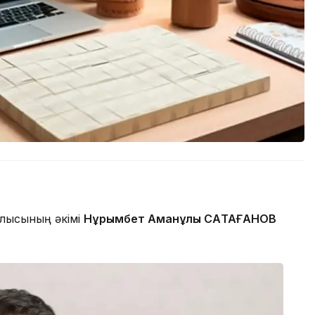
блысының әкімі
Нұрымбет Аманұлы САҚТАҒАНОВ