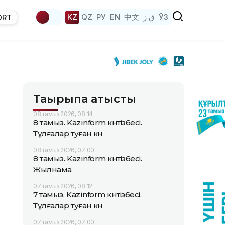
KZ
QZ
РУ
EN
中文
ق ز
ЎЗ
ORT
Тақырыпқа қатысты
08 тамыз 2026, 08:14
8 тамыз. Kazinform күнтізбесі.
Тұлғалар туған күн
08 тамыз 2026, 07:00
8 тамыз. Kazinform күнтізбесі.
Жылнама
07 тамыз 2026, 08:12
7 тамыз. Kazinform күнтізбесі.
Тұлғалар туған күн
07 тамыз 2026, 07:00