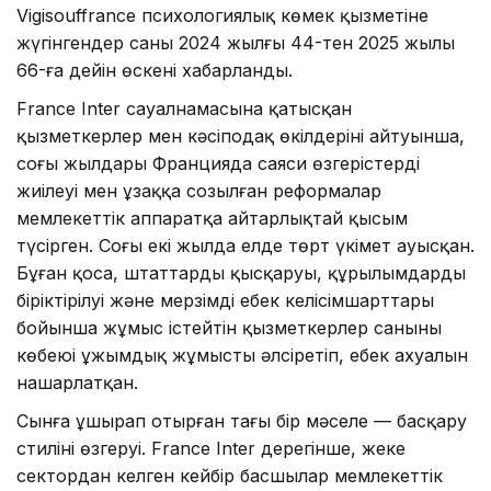
Vigisouffrance психологиялық көмек қызметіне
жүгінгендер саны 2024 жылғы 44-тен 2025 жылы
66-ға дейін өскені хабарланды.
France Inter сауалнамасына қатысқан
қызметкерлер мен кәсіподақ өкілдерінің айтуынша,
соңғы жылдары Францияда саяси өзгерістердің
жиілеуі мен ұзаққа созылған реформалар
мемлекеттік аппаратқа айтарлықтай қысым
түсірген. Соңғы екі жылда елде төрт үкімет ауысқан.
Бұған қоса, штаттардың қысқаруы, құрылымдардың
біріктірілуі және мерзімді еңбек келісімшарттары
бойынша жұмыс істейтін қызметкерлер санының
көбеюі ұжымдық жұмысты әлсіретіп, еңбек ахуалын
нашарлатқан.
Сынға ұшырап отырған тағы бір мәселе — басқару
стилінің өзгеруі. France Inter дерегінше, жеке
сектордан келген кейбір басшылар мемлекеттік