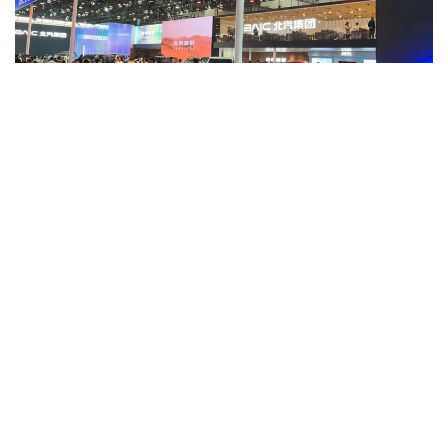
Фото: Берик Табынбаев/Kazinform
2025 жылдың қорытындысы бойынша Қытайдың NEV
экспорты 103,7%-ға артып, 2,615 млн автокөлік
болды. Бұл көрсеткіш елдің жалпы экспорттық
жеткізілімдерінің өсуіне негізгі серпін берді.
Қытайлық автокөлік өндірушілері экспорт көлемін
ұлғайтып, нарықтағы географиясын кеңейтуді
жалғастыруды жоспарлап отыр.
GAC Group концерні 2026 жылдың алғашқы алты