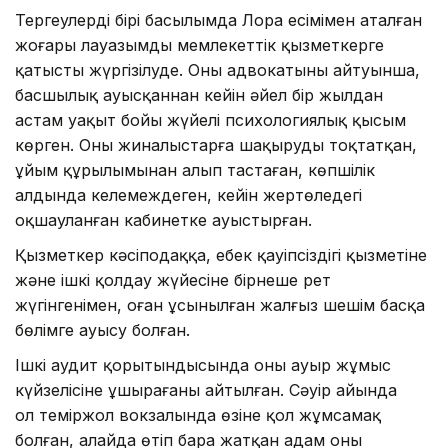
Тергеулердің бірі басылымда Лора есімімен аталған
жоғары лауазымды мемлекеттік қызметкерге
қатысты жүргізілуде. Оның адвокатының айтуынша,
басшылық ауысқаннан кейін әйел бір жылдан
астам уақыт бойы жүйелі психологиялық қысым
көрген. Оны жиналыстарға шақыруды тоқтатқан,
ұйым құрылымынан алып тастаған, көпшілік
алдында келемеждеген, кейін жертөледегі
оқшауланған кабинетке ауыстырған.
Қызметкер кәсіподаққа, еңбек қауіпсіздігі қызметіне
және ішкі қолдау жүйесіне бірнеше рет
жүгінгенімен, оған ұсынылған жалғыз шешім басқа
бөлімге ауысу болған.
Ішкі аудит қорытындысында оның ауыр жұмыс
күйзелісіне ұшырағаны айтылған. Сәуір айында
ол теміржол вокзалында өзіне қол жұмсамақ
болған, алайда өтіп бара жатқан адам оны