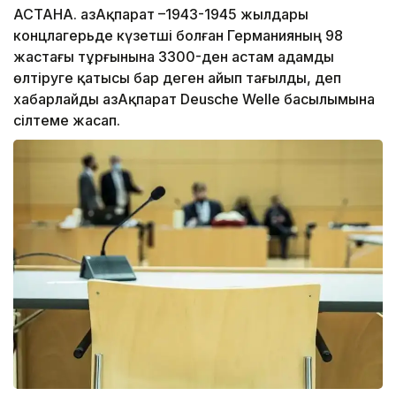
АСТАНА. ҚазАқпарат –1943-1945 жылдары
концлагерьде күзетші болған Германияның 98
жастағы тұрғынына 3300-ден астам адамды
өлтіруге қатысы бар деген айып тағылды, деп
хабарлайды ҚазАқпарат Deusche Welle басылымына
сілтеме жасап.