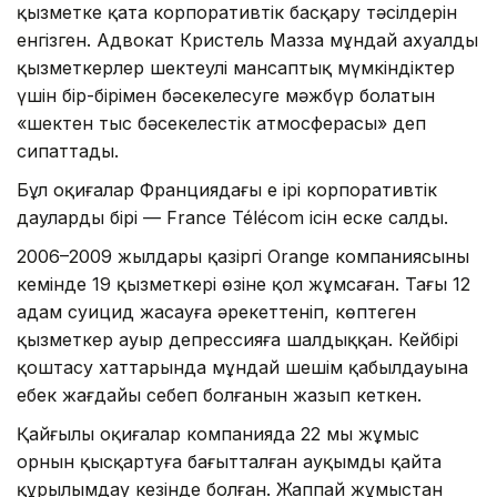
қызметке қатаң корпоративтік басқару тәсілдерін
енгізген. Адвокат Кристель Мазза мұндай ахуалды
қызметкерлер шектеулі мансаптық мүмкіндіктер
үшін бір-бірімен бәсекелесуге мәжбүр болатын
«шектен тыс бәсекелестік атмосферасы» деп
сипаттады.
Бұл оқиғалар Франциядағы ең ірі корпоративтік
даулардың бірі — France Télécom ісін еске салды.
2006–2009 жылдары қазіргі Orange компаниясының
кемінде 19 қызметкері өзіне қол жұмсаған. Тағы 12
адам суицид жасауға әрекеттеніп, көптеген
қызметкер ауыр депрессияға шалдыққан. Кейбірі
қоштасу хаттарында мұндай шешім қабылдауына
еңбек жағдайы себеп болғанын жазып кеткен.
Қайғылы оқиғалар компанияда 22 мың жұмыс
орнын қысқартуға бағытталған ауқымды қайта
құрылымдау кезінде болған. Жаппай жұмыстан