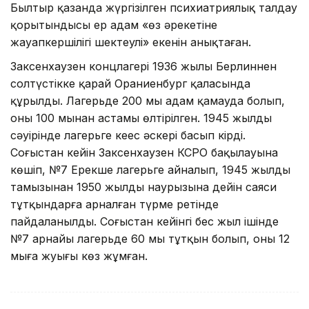
Былтыр қазанда жүргізілген психиатриялық талдау
қорытындысы ер адам «өз әрекетіне
жауапкершілігі шектеулі» екенін анықтаған.
Заксенхаузен концлагері 1936 жылы Берлиннен
солтүстікке қарай Ораниенбург қаласында
құрылды. Лагерьде 200 мың адам қамауда болып,
оның 100 мыңнан астамы өлтірілген. 1945 жылдың
сәуірінде лагерьге кеңес әскері басып кірді.
Соғыстан кейін Заксенхаузен КСРО бақылауына
көшіп, №7 Ерекше лагерьге айналып, 1945 жылдың
тамызынан 1950 жылдың наурызына дейін саяси
тұтқындарға арналған түрме ретінде
пайдаланылды. Соғыстан кейінгі бес жыл ішінде
№7 арнайы лагерьде 60 мың тұтқын болып, оның 12
мыңға жуығы көз жұмған.