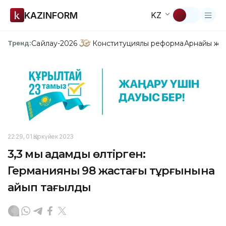
KAZINFORM
KZ
Сайлау-2026
Конституциялық реформа
Арнайы жо
Тренд:
22:29, 01 Қыркүйек 2023
3,3 мың адамды өлтірген:
Германияның 98 жастағы тұрғынына
айып тағылды