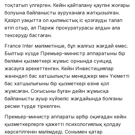
тоқтатып үлгерген. Кейін қайталану қаупінің жоғары
болуына байланысты ауруханаға жатқызылған.
Қазіргі уақытта ол қылмыстық іс қозғауды талап
етіп отыр, ал Париж прокуратурасы алдын ала
тексеруді бастаған.
France Inter мәліметінше, бұл жалғыз жағдай емес.
Былтыр күзде Премьер-министр аппаратының бір
бөлімінің қызметкері жұмыс орнында суицид
жасауға әрекеттенген. Кейін Инвестициялар
жөніндегі бас хатшылықтың менеджері мен Үкіметтің
бас хатшылығының бір қызметкері өзіне қол
жұмсаған. Соңғысының бұған дейін жұмысқа
байланысты ауыр күйзеліс жағдайында болғаны
ресми түрде тіркелген.
Премьер-министр аппараты әрбір оқиғадан кейін
қызметкерлерге қажетті психологиялық қолдау
көрсетілгенін мәлімдеді. Сонымен қатар