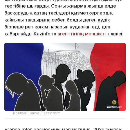
тәртібіне шығарды. Соңғы жиырма жылда елде
басқарудың қатаң тәсілдері қызметкерлердің
қайғылы тағдырына себеп болды деген күдік
бірнеше рет қоғам назарын аударған еді, деп
хабарлайды Kazinform
агенттігінің меншікті
тілшісі.
Коллаж: Canva / Qazinform
France Inter радиосының мәліметінше, 2026 жылдың