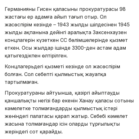
Германияның Гисен қаласының прокуратурасы 98
жастағы ер адамға айып тағып отыр. Ол
жасөспірім кезінде – 1943 жылдың шілдесінен 1945
жылдың ақпанына дейінгі аралықта Заксенхаузен
концлагерін күзеткен СС бөлімшелерінде қызмет
еткен. Осы жылдар ішінде 3300-ден астам адам
қатыгездікпен өлтірілген.
Концлагерьдегі қызметі кезінде ол жасөспірім
болған. Сол себепті қылмыстық жауапқа
тартылмаған.
Прокуратураның айтуынша, қазіргі айыптаудың
қаншалықты негізі бар екенін Ханау қаласы сотының
кәмелетке толмағандардың қылмыстық істері
жөніндегі палатасы қарап жатыр. Себебі кәмелет
жасына толмағандар ісін олардың тұрғылықты
жеріндегі сот қарайды.