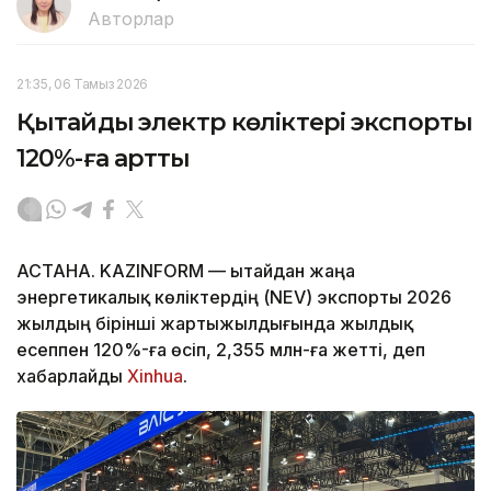
Авторлар
21:35, 06 Тамыз 2026
Қытайдың электр көліктері экспорты
120%-ға артты
АСТАНА. KAZINFORM — Қытайдан жаңа
энергетикалық көліктердің (NEV) экспорты 2026
жылдың бірінші жартыжылдығында жылдық
есеппен 120%-ға өсіп, 2,355 млн-ға жетті, деп
хабарлайды
Xinhua
.