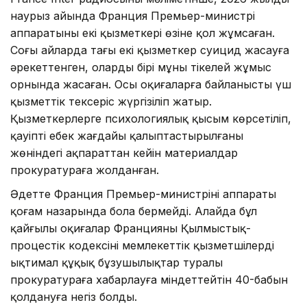
наурыз айында Франция Премьер-министрі
аппаратының екі қызметкері өзіне қол жұмсаған.
Соңғы айларда тағы екі қызметкер суицид жасауға
әрекеттенген, олардың бірі мұны тікелей жұмыс
орнында жасаған. Осы оқиғаларға байланысты үш
қызметтік тексеріс жүргізіліп жатыр.
Қызметкерлерге психологиялық қысым көрсетіліп,
қауіпті еңбек жағдайы қалыптастырылғаны
жөніндегі ақпараттан кейін материалдар
прокуратураға жолданған.
Әдетте Франция Премьер-министрінің аппараты
қоғам назарында бола бермейді. Алайда бұл
қайғылы оқиғалар Францияның Қылмыстық-
процестік кодексінің мемлекеттік қызметшілерді
ықтимал құқық бұзушылықтар туралы
прокуратураға хабарлауға міндеттейтін 40-бабын
қолдануға негіз болды.