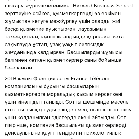
шығару жүргізілмегенімен, Harvard Business School
зерттеуіне сәйкес, қызметкерлерді өз еркімен
жұмыстан кетуге мәжбүрлеу үшін оларды жиі
басқа қызметке ауыстырған, лауазымын
төмендеткен, көпшілік алдында қорлаған, қатаң
бақылауда ұстап, ұзақ уақыт белгісіздік
жағдайында қалдырған. Басшылардың жұмысы
бөлімнен кеткен қызметкерлер саны бойынша
бағаланған.
2019 жылы Франция соты France Télécom
компаниясының бұрынғы басшыларын
қызметкерлерге моральдық қысым көрсеткені
үшін кінәлі деп таныды. Соттың шешімінде мәселе
штатты қысқартудың өзінде емес, оған қол жеткізу
үшін қолданылған әдістерде екені айтылды. Сот
пікірінше, компания басшылығы қызметкерлердің
денсаулығына қауіп төндіретін психологиялық