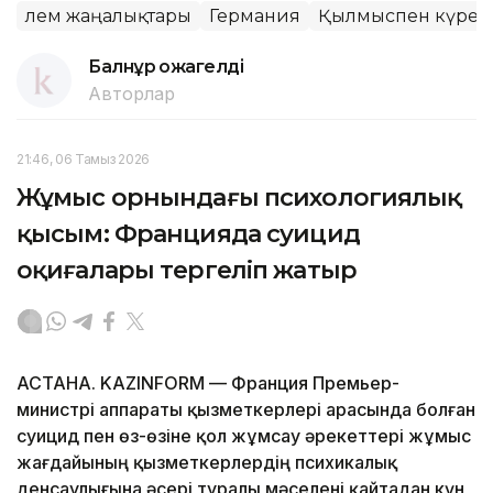
Әлем жаңалықтары
Германия
Қылмыспен күрес
Балнұр Қожагелді
Авторлар
21:46, 06 Тамыз 2026
Жұмыс орнындағы психологиялық
қысым: Францияда суицид
оқиғалары тергеліп жатыр
АСТАНА. KAZINFORM — Франция Премьер-
министрі аппараты қызметкерлері арасында болған
суицид пен өз-өзіне қол жұмсау әрекеттері жұмыс
жағдайының қызметкерлердің психикалық
денсаулығына әсері туралы мәселені қайтадан күн