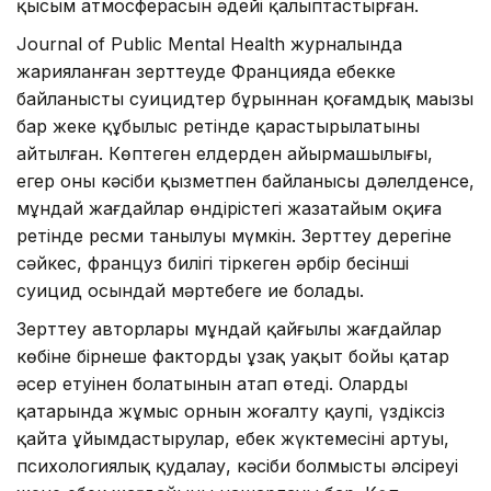
қысым атмосферасын әдейі қалыптастырған.
Journal of Public Mental Health журналында
жарияланған зерттеуде Францияда еңбекке
байланысты суицидтер бұрыннан қоғамдық маңызы
бар жеке құбылыс ретінде қарастырылатыны
айтылған. Көптеген елдерден айырмашылығы,
егер оның кәсіби қызметпен байланысы дәлелденсе,
мұндай жағдайлар өндірістегі жазатайым оқиға
ретінде ресми танылуы мүмкін. Зерттеу дерегіне
сәйкес, француз билігі тіркеген әрбір бесінші
суицид осындай мәртебеге ие болады.
Зерттеу авторлары мұндай қайғылы жағдайлар
көбіне бірнеше фактордың ұзақ уақыт бойы қатар
әсер етуінен болатынын атап өтеді. Олардың
қатарында жұмыс орнын жоғалту қаупі, үздіксіз
қайта ұйымдастырулар, еңбек жүктемесінің артуы,
психологиялық қудалау, кәсіби болмыстың әлсіреуі