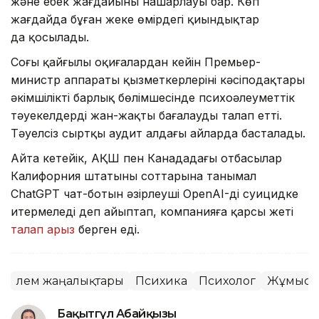
және еңбек жағдайының нашарлауы бар. Көп
жағдайда бұған жеке өмірдегі қиындықтар
да қосылады.
Соңғы қайғылы оқиғалардан кейін Премьер-
министр аппараты қызметкерлерінің кәсіподақтары
әкімшіліктің барлық бөлімшесінде психоәлеуметтік
тәуекелдерді жан-жақты бағалауды талап етті.
Тәуелсіз сыртқы аудит алдағы айларда басталады.
Айта кетейік, АҚШ пен Канададағы отбасылар
Калифорния штатының соттарына танымал
ChatGPT чат-ботын әзірлеуші OpenAI-ді суицидке
итермеледі деп айыптап, компанияға қарсы жеті
талап арыз
берген еді.
Әлем жаңалықтары
Психика
Психолог
Жұмыс
Бақытгүл Абайқызы