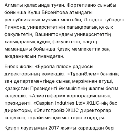
Алматы қаласында туған. Фортепиано сыныбы
бойынша Күләш Бәйсейітова атындағы
республикалық музыка мектебін, Лондон түбіндегі
Ричмонд университетінің халықаралық құқық
факультетін, Вашингтондағы университеттің
халықаралық құқық факультетін, заңгер
мамандығы бойынша Қазақ мемлекеттік заң
академиясын тәмамдаған.
Еңбек жолы: «Еуропа плюс» радиосы
директорының көмекшісі, «ТұранӘлем» банкінің
заң департаментінде сынақ мерзімінен өтуші,
Қазақстан Президенті Әкімшілігінің жалпы бөлім
кеңесшісі, «Алматыфарм» корпорациясының
президенті, «Caspian Indutries Ltd» ЖШС-нің бас
директоры, «Элитстрой» ЖШС директорлар
кеңесінің төрайымы қызметтерін атқарды.
Қазіргі лауазымын 2017 жылғы қарашадан бері