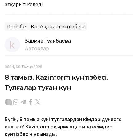
атқарып келеді.
Күнтізбе
ҚазАқпарат күнтізбесі
Зарина Туғанбаева
Авторлар
08:14, 08 Тамыз 2026
8 тамыз. Kazinform күнтізбесі.
Тұлғалар туған күн
Бүгін, 8 тамыз күні тұлғалардан кімдер дүниеге
келген? Kazinform оқырмандарына есімдер
күнтізбесін ұсынады.