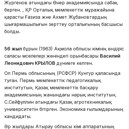
Жүргенов атындағы Өнер академиясында сабақ
берген. , ҚР Орталық мемлекеттік мұражайына
қарасты Ғазиза және Ахмет Жұбановтардың
шығармашылығын зерттеу орталығының басшысы
болды.
56 жыл
бұрын (1963) Ақмола облысы әкімінің өндіріс
саласы мәселелері жөніндегі орынбасары
Василий
Леонидович КРЫЛОВ
дүниеге келген.
Ол Пермь облысының (РСФСР) Кунгур қаласында
туған. Пермь мемлекеттiк педагогикалық
институтын, Қазақ мемлекеттiк басқару
академиясының жанындағы нарық институтын,
С.Сейфуллин атындағы Қазақ агротехникалық
университетiн бiтiрген. Экономика ғылымдарының
кандидаты.
Әр жылдары Атырау облысы әкiмi аппаратының