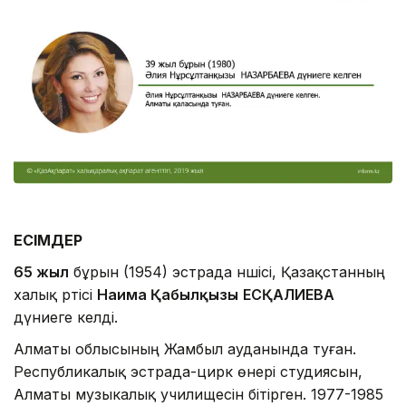
ЕСІМДЕР
65 жыл
бұрын (1954) эстрада әншісі, Қазақстанның
халық әртісі
Нағима Қабылқызы
ЕСҚАЛИЕВА
дүниеге келді.
Алматы облысының Жамбыл ауданында туған.
Республикалық эстрада-цирк өнері студиясын,
Алматы музыкалық училищесін бітірген. 1977-1985