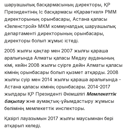
шаруашылық басқармасының директоры, ҚР
Президентiнiң Iс басқармасы «Қараөткел» РММ
директорының орынбасары, Астана қаласы
«Зеленстрой» МКМ коммуналдық шаруашылық
департаментi директорының орынбасары,
директоры болып жұмыс істеді.
2005 жылғы қаңтар мен 2007 жылғы қараша
аралығында Алматы қаласы Медеу ауданының
әкiмi, кейiн 2008 жылғы сәуiрге дейiн Алматы қаласы
әкiмiнiң орынбасары болып қызмет атқарды. 2008
жылғы сәуiр мен 2014 жылғы қараша аралығында -
Астана қаласы әкiмiнiң орынбасары. 2014-2017
жылдары ҚР Президенті Әкімшілігі
Мемлекеттік
бақылау
және аумақтық-ұйымдастыру жұмысы
бөлімінің мемлекеттік инспекторы.
Қазіргі лауазымын 2017 жылғы маусымнан бері
атқарып келеді.