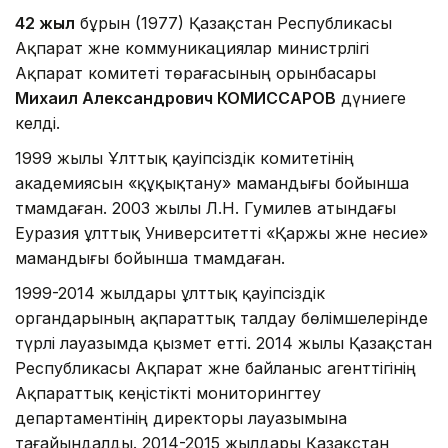
42 жыл
бұрын (1977) Қазақстан Республикасы
Ақпарат және коммуникациялар министрлігі
Ақпарат комитеті төрағасының орынбасары
Михаил Александрович КОМИССАРОВ
дүниеге
келді.
1999 жылы Ұлттық қауіпсіздік комитетінің
академиясын «құқықтану» мамандығы бойынша
тәмамдаған. 2003 жылы Л.Н. Гумилев атындағы
Еуразия ұлттық Университетті «Қаржы және несие»
мамандығы бойынша тәмамдаған.
1999-2014 жылдары ұлттық қауіпсіздік
органдарының ақпараттық талдау бөлімшелерінде
түрлі лауазымда қызмет етті. 2014 жылы Қазақстан
Республикасы Ақпарат және байланыс агенттігінің
Ақпараттық кеңістікті мониторингтеу
департаментінің директоры лауазымына
тағайындалды. 2014-2015 жылдары Қазақстан