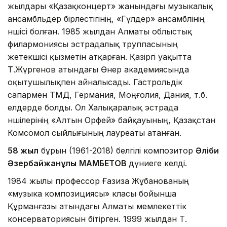
жылдары «Қазақконцерт» жанындағы музыкалық
ансамбльдер бірлестігінің, «Гүлдер» ансамблінің
әншісі болған. 1985 жылдан Алматы облыстық
филармониясы эстрадалық труппасының
жетекшісі қызметін атқарған. Қазіргі уақытта
Т.Жүргенов атындағы Өнер академиясында
оқытушылықпен айналысады. Гастрольдік
сапармен ТМД, Германия, Моңғолия, Дания, т.б.
елдерде болды. Ол Халықаралық эстрада
әншілерінің «Алтын Орфей» байқауының, Қазақстан
Комсомол сыйлығының лауреаты атанған.
58 жыл
бұрын (1961-2018) белгілі композитор
Әліби
Әзербайжанұлы
МАМБЕТОВ
дүниеге келді.
1984 жылы профессор Ғазиза Жұбанованың
«музыка композициясы» класы бойынша
Құрманғазы атындағы Алматы мемлекеттік
консерваториясын бітірген. 1999 жылдан Т.