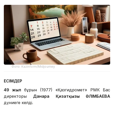
Фото: Kazinform/Midjourney
ЕСІМДЕР
49 жыл
бұрын (1977) «Қазгидромет» РМК Бас
директоры
Данара Қизатқызы ӘЛІМБАЕВА
дүниеге келді.