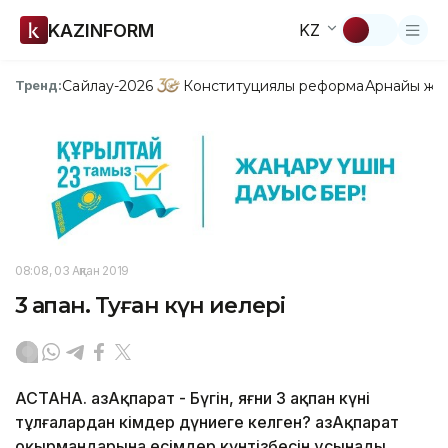
KAZINFORM
KZ
Сайлау-2026
Конституциялық реформа
Арнайы жо
Тренд:
08:08, 03 Ақпан 2019
3 ақпан. Туған күн иелері
АСТАНА. ҚазАқпарат - Бүгін, яғни 3 ақпан күні
тұлғалардан кімдер дүниеге келген? ҚазАқпарат
оқырмандарына есімдер күнтізбесін ұсынады.