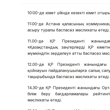
10:00-де Үкімет үйінде кезекті Үкімет отыр
11:00-де Астана қаласының коммуника
асыру туралы баспасөз мәслихаты өтеді.
11.00-де ҚР Президенті жанында
«Қазақстандық заңгерлерді ҚР Үкіметі
мүмкіндігін зерделеу» атты баспасөз мәс
12.00-де ҚР Президенті жанындағы
қойнауын пайдаланушыларға салық салу 
тақырыбында баспасөз мәслихаты өтеді.
14.30-де ҚР Президенті жанындағы Ор
білім беру бағдарламалары рейтинг
мәслихаты өтеді.