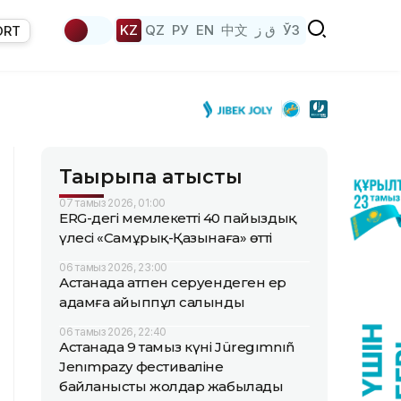
KZ
QZ
РУ
EN
中文
ق ز
ЎЗ
ORT
Тақырыпқа қатысты
07 тамыз 2026, 01:00
ERG-дегі мемлекеттің 40 пайыздық
үлесі «Самұрық-Қазынаға» өтті
06 тамыз 2026, 23:00
Астанада атпен серуендеген ер
адамға айыппұл салынды
06 тамыз 2026, 22:40
Астанада 9 тамыз күні Jüregımnıñ
Jenımpazy фестиваліне
байланысты жолдар жабылады