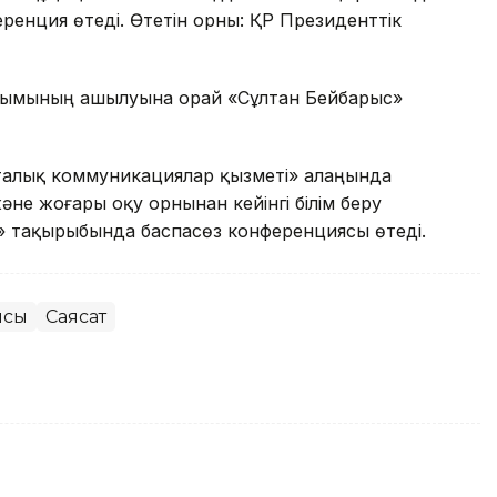
енция өтеді. Өтетін орны: ҚР Президенттік
усымының ашылуына орай «Сұлтан Бейбарыс»
алық коммуникациялар қызметі» алаңында
не жоғары оқу орнынан кейінгі білім беру
» тақырыбында баспасөз конференциясы өтеді.
нсы
Саясат