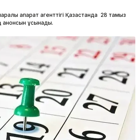
ралық ақпарат агенттігі Қазақстанда 28 тамыз
ң анонсын ұсынады.