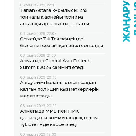
06 тамыз 2026, 22:18
Tarlan Astana құрылысы: 245
тонналық арнайы техника
алғашқы арқалықты орнатты
06 тамыз 2026, 22:07
Семейде TikTok эфирінде
былапыт сөз айтқан әйел сотталды
06 тамыз 2026, 21:00
Алматыда Central Asia Fintech
Summit 2026 саммиті өтеді
06 тамыз 2026, 20:40
Ақтау әкімі баланың өмірін сақтап
қалған полиция қызметкерлерін
марапаттады
06 тамыз 2026, 20:30
Алматыда МИБ пен ПИК
қарыздары коммуналдық төлем
түбіртегінде көрсетіледі
06 тамыз 2026, 19:30