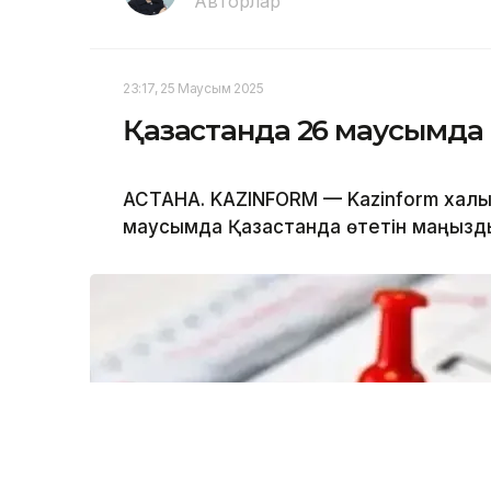
Авторлар
23:17, 25 Маусым 2025
Қазақстанда 26 маусымда
АСТАНА. KAZINFORM — Kazinform халықа
маусымда Қазақстанда өтетін маңызд