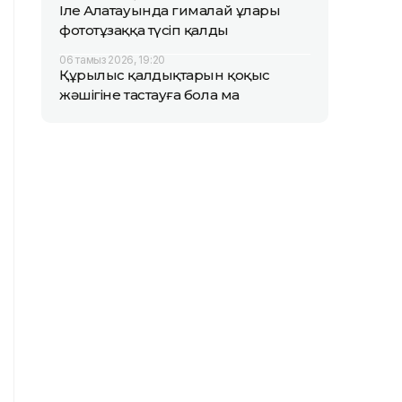
Іле Алатауында гималай ұлары
фототұзаққа түсіп қалды
06 тамыз 2026, 19:20
Құрылыс қалдықтарын қоқыс
жәшігіне тастауға бола ма