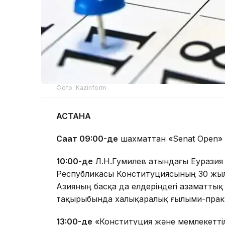
Фото: Kazinform
АСТАНА
Сағат 09:00-де
шахматтан «Senat Open» 
10:00-де
Л.Н.Гумилев атындағы Еуразия 
Республикасы Конституциясының 30 жыл
Азияның басқа да елдеріндегі азаматтық
тақырыбында халықаралық ғылыми-практ
13:00-де
«Конституция және мемлекетті