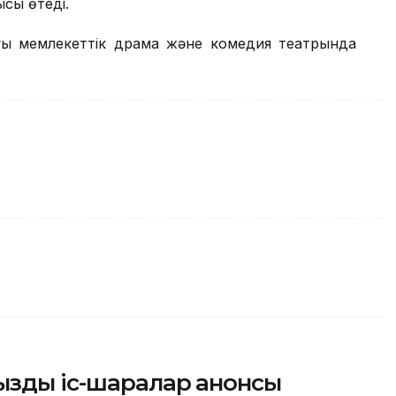
ысы өтеді.
ғы мемлекеттік драма және комедия театрында
ызды іс-шаралар анонсы