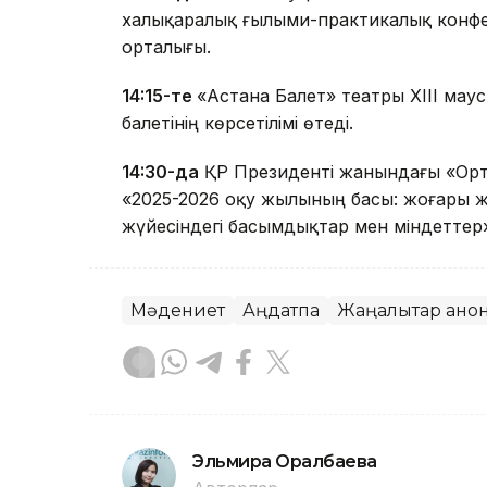
халықаралық ғылыми-практикалық конфер
орталығы.
14:15-те
«Астана Балет» театры XIII ма
балетінің көрсетілімі өтеді.
14:30-да
ҚР Президенті жанындағы «Орт
«2025-2026 оқу жылының басы: жоғары жә
жүйесіндегі басымдықтар мен міндеттер
Мәдениет
Аңдатпа
Жаңалықтар ано
Эльмира Оралбаева