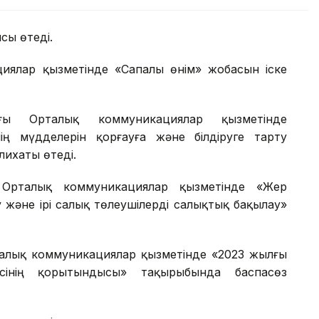
ысы өтеді.
циялар қызметінде «Сапалы өнім» жобасын іске
ғы Орталық коммуникациялар қызметінде
нің мүдделерін қорғауға және білдіруге тарту
лихаты өтеді.
 Орталық коммуникациялар қызметінде «Жер
және ірі салық төлеушілерді салықтық бақылау»
талық коммуникациялар қызметінде «2023 жылғы
ісінің қорытындысы» тақырыбында баспасөз