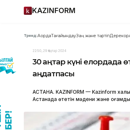
KAZINFORM
Ақорда
Тағайындау
Заң және тәртіп
Дерекқор
Тренд:
22:50, 29 Қаңтар 2024
30 қаңтар күні елордада 
аңдатпасы
АСТАНА. KAZINFORM — Kazinform халықар
Астанада өтетін мәдени және қоғамд