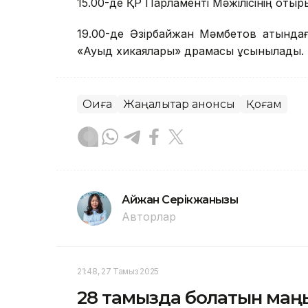
15.00-де ҚР Парламенті Мәжілісінің отыр
19.00-де Әзірбайжан Мәмбетов атында
«Ауыд хикаялары» драмасы ұсынылады.
Оқиға
Жаңалықтар анонсы
Қоғам
Айжан Серікжанқызы
Авторлар
21:48, 27 Тамыз 2025
28 тамызда болатын маң