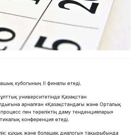
ашық кубогының II финалы өтеді.
ұлттық университетінде Қазақстан
дығына арналған «Қазақстандағы және Орталық
 процесс пен төреліктің даму тенденциялары»
икалық конференция өтеді.
лік: құқық және болашақ диалогы» тақырыбында