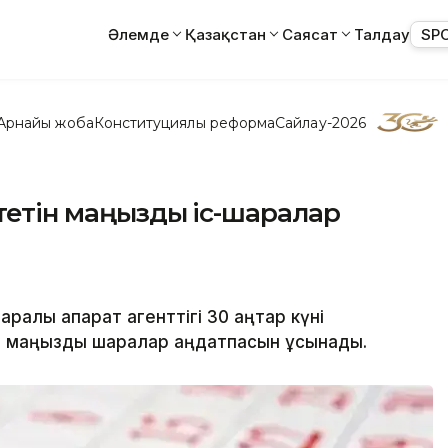
Әлемде
Қазақстан
Саясат
Талдау
SP
Арнайы жоба
Конституциялық реформа
Сайлау-2026
өтетін маңызды іс-шаралар
алық ақпарат агенттігі 30 қаңтар күні
ық маңызды шаралар аңдатпасын ұсынады.