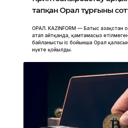
тапқан Орал тұрғыны со
ОРАЛ. KAZINFORM — Батыс Қазақстан 
атап айтқанда, қамтамасыз етілмег
байланысты іс бойынша Орал қаласы
нүкте қойылды.