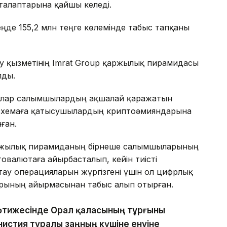
талаптарына қайшы келеді.
еңде 155,2 млн теңге көлемінде табыс тапқаны
у қызметінің Imrat Group қаржылық пирамидасы
лды.
лар салымшылардың ақшалай қаражатын
 схемаға қатысушылардың криптоәмияндарына
ған.
ржылық пирамиданың бірнеше салымшыларының
овалютаға айырбасталып, кейін тиісті
ау операцияларын жүргізгені үшін ол цифрлық
арының айырмасынан табыс алып отырған.
 нәтижесінде Орал қаласының тұрғыны
нистия туралы заңның күшіне енуіне