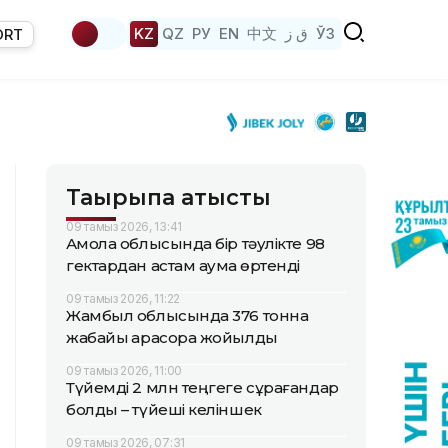
KZ
QZ
РУ
EN
中文
ق ز
ЎЗ
ORT
Тақырыпқа қатысты
09 тамыз 2026, 13:41
Ақмола облысында бір тәулікте 98
гектардан астам аумақ өртенді
09 тамыз 2026, 11:22
Жамбыл облысында 376 тонна
жабайы қарасора жойылды
09 тамыз 2026, 11:00
Түйемді 2 млн теңгеге сұрағандар
болды – түйеші келіншек
09 тамыз 2026, 07:31