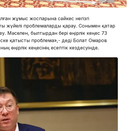
налған жұмыс жоспарына сәйкес негізгі
дағы жүйелі проблемаларды қарау. Сонымен қатар
. Мәселен, былтырдан бері өңірлік кеңес 73
неске қатысты проблема»,- деді Болат Омаров
ың өңірлік кеңесінің есептік кездесуінде.