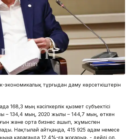
тік-экономикалық тұрғыдан даму көрсеткіштерін
да 168,3 мың кәсіпкерлік қызмет субъектісі
ы – 134,4 мың, 2020 жылы – 144,7 мың, өткен
ағын және орта бизнес ашып, жұмыспен
ады. Нақтылай айтқанда, 415 925 адам немесе
ына қарағанда 12,4%-ға жоғары», - дейді ол.