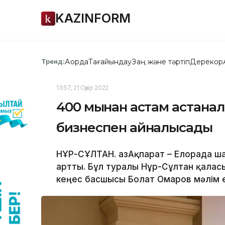
KAZINFORM
Ақорда
Тағайындау
Заң және тәртіп
Дерекқор
Тренд:
13:57, 21 Сәуір 2022
400 мыңнан астам астана
бизнеспен айналысады
НҰР-СҰЛТАН. ҚазАқпарат – Елорада ш
артты. Бұл туралы Нұр-Сұлтан қаласы
кеңес басшысы Болат Омаров мәлім ет