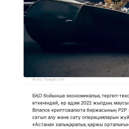
Фото: freepik.com
БҚО бойынша экономикалық тергеп-тексе
еткеніндей, ер адам 2022 жылдың маусы
Binance криптовалюта биржасының P2P
сатып алу және сату операцияларын жүйе
«Астана» халықаралық қаржы орталығынан