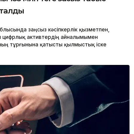
тталды
облысында заңсыз кәсіпкерлік қызметпен,
ен цифрлық активтердің айналымымен
ның тұрғынына қатысты қылмыстық іске