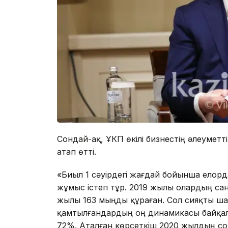
Сондай-ақ, ҰКП өкілі бизнестің әлеумет
атап өтті.
«Биыл 1 сәуірдегі жағдай бойынша елорда
жұмыс істеп тұр. 2019 жылы олардың сан
жылы 163 мыңды құраған. Сол сияқты ш
қамтылғандардың оң динамикасы байқал
72%. Аталған көрсеткіш 2020 жылдың соң