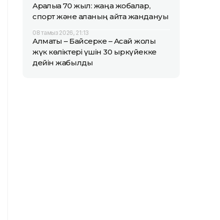
Арқалыққа 70 жыл: жаңа жобалар,
спорт және қаланың қайта жандануы
08 тамыз 2026, 21:13
Алматы – Байсерке – Ақсай жолы
жүк көліктері үшін 30 қыркүйекке
дейін жабылды