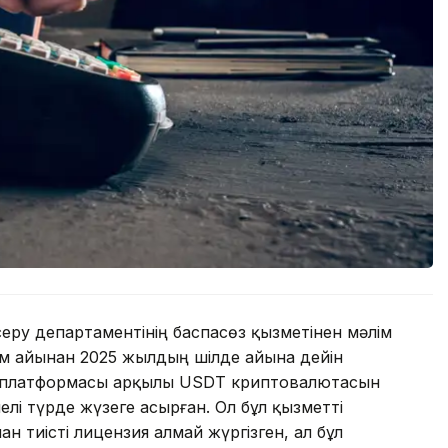
ру департаментінің баспасөз қызметінен мәлім
м айынан 2025 жылдың шілде айына дейін
 платформасы арқылы USDT криптовалютасын
лі түрде жүзеге асырған. Ол бұл қызметті
 тиісті лицензия алмай жүргізген, ал бұл