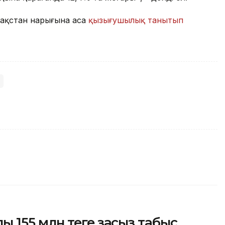
зақстан нарығына аса
қызығушылық танытып
155 млн теңге заңсыз табыс