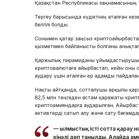
Қазақстан Республикасы заңнамасының 
Тергеу барысында күдіктінің аталған кез
белгілі болды.
Сонымен қатар заңсыз криптоайырбаста
қызметімен байланысты болғаны анықта
Қаржылық пирамиданы ұйымдастырушы
криптовалютаға айырбастап, кейін оны
аудару үшін аталған ер адамды пайдалан
Нақты айтқанда, сотталушы арқылы қа
82,5 млн теңгеден астам қаражаты крипт
криптоәмияндарға аударылған. Айырбаст
активтерді сатып алу және сату бағамд
— Қылмыстық істі сотта қарау
кінәлі деп танылды. Алайда ам