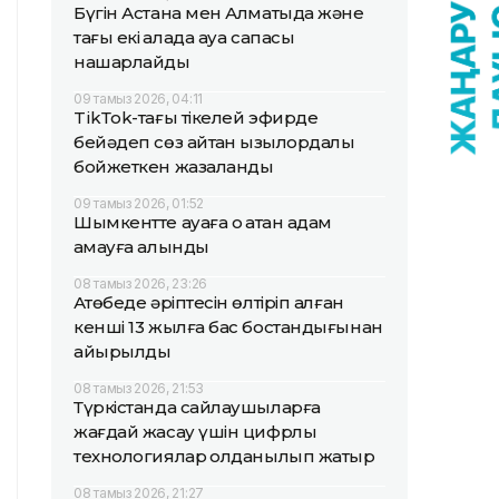
Бүгін Астана мен Алматыда және
тағы екі қалада ауа сапасы
нашарлайды
09 тамыз 2026, 04:11
TikТok-тағы тікелей эфирде
бейәдеп сөз айтқан қызылордалық
бойжеткен жазаланды
09 тамыз 2026, 01:52
Шымкентте ауаға оқ атқан адам
қамауға алынды
08 тамыз 2026, 23:26
Ақтөбеде әріптесін өлтіріп алған
кенші 13 жылға бас бостандығынан
айырылды
08 тамыз 2026, 21:53
Түркістанда сайлаушыларға
жағдай жасау үшін цифрлық
технологиялар қолданылып жатыр
08 тамыз 2026, 21:27