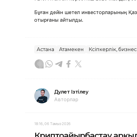
Бұған дейін шетел инвесторларының Қа
отырғаны айтылды.
Астана
Атамекен
Кәсіпкерлік, бизнес
Дәулет Ізтілеу
Авторлар
18:16, 06 Тамыз 2026
Криптоайырбастау арқылы 