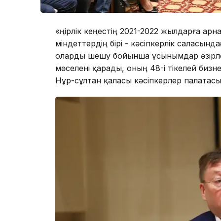
«Өңірлік кеңестің 2021-2022 жылдарға ар
міндеттердің бірі - кәсіпкерлік саласын
оларды шешу бойынша ұсынымдар әзірлеу
мәселені қарады, оның 48-і тікелей биз
Нұр-сұлтан қаласы кәсіпкерлер палатасын