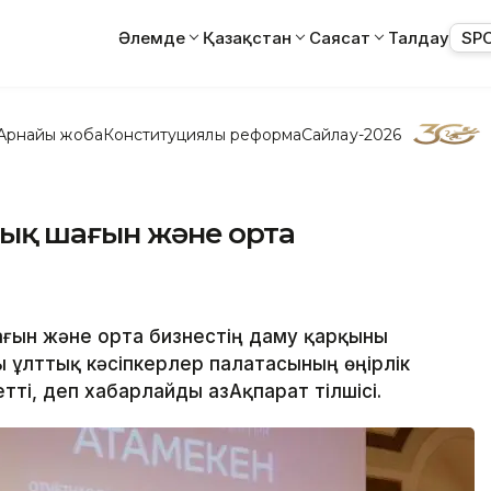
Әлемде
Қазақстан
Саясат
Талдау
SP
Арнайы жоба
Конституциялық реформа
Сайлау-2026
лық шағын және орта
ағын және орта бизнестің даму қарқыны
 ұлттық кәсіпкерлер палатасының өңірлік
ті, деп хабарлайды ҚазАқпарат тілшісі.