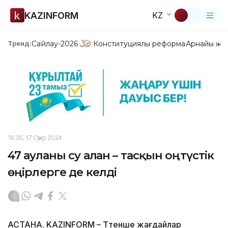
KAZINFORM
KZ
Сайлау-2026
Конституциялық реформа
Арнайы жо
Тренд:
16:35, 17 Сәуір 2024
47 ауланы су алған – тасқын оңтүстік
өңірлерге де келді
АСТАНА. KAZINFORM – Төтенше жағдайлар