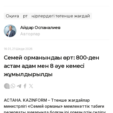
Оқиға
Өрт
Өңірлердегі төтенше жағдай
Айдар Оспаналиев
Авторлар
16:31, 21 Шілде 2026
Семей орманындағы өрт: 800-ден
астам адам мен 8 әуе кемесі
жұмылдырылды
АСТАНА. KAZINFORM – Төтенше жағдайлар
министрлігі «Семей орманы» мемлекеттік табиғи
резерваты аумағында болған ірі орман өртін сөндіру