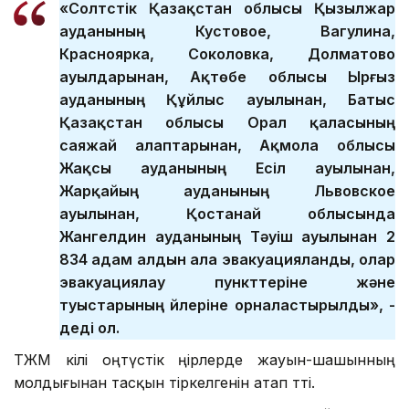
«Солтүстік Қазақстан облысы Қызылжар
ауданының Кустовое, Вагулина,
Красноярка, Соколовка, Долматово
ауылдарынан, Ақтөбе облысы Ырғыз
ауданының Құйлыс ауылынан, Батыс
Қазақстан облысы Орал қаласының
саяжай алаптарынан, Ақмола облысы
Жақсы ауданының Есіл ауылынан,
Жарқайың ауданының Львовское
ауылынан, Қостанай облысында
Жангелдин ауданының Тәуіш ауылынан 2
834 адам алдын ала эвакуацияланды, олар
эвакуациялау пункттеріне және
туыстарының үйлеріне орналастырылды», -
деді ол.
ТЖМ өкілі оңтүстік өңірлерде жауын-шашынның
молдығынан тасқын тіркелгенін атап өтті.