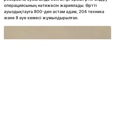
операциясының нәтижесін жариялады. Өртті
ауыздықтауға 800-ден астам адам, 204 техника
және 8 әуе кемесі жұмылдырылған.
Фото: Видеодан алынған кадр
– Өрт анықталғаннан кейін күштер мен
құралдар жедел түрде топтастырылып,