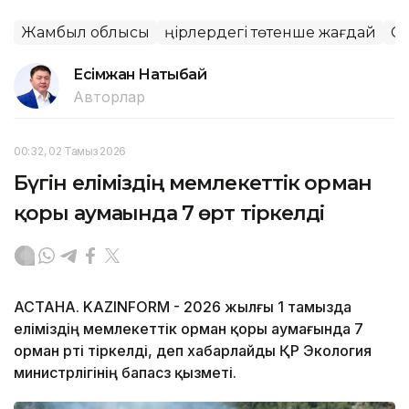
Жамбыл облысы
Өңірлердегі төтенше жағдай
Су
Есімжан Нақтыбай
Авторлар
00:32, 02 Тамыз 2026
Бүгін еліміздің мемлекеттік орман
қоры аумағында 7 өрт тіркелді
АСТАНА. KAZINFORM - 2026 жылғы 1 тамызда
еліміздің мемлекеттік орман қоры аумағында 7
орман өрті тіркелді, деп хабарлайды ҚР Экология
министрлігінің бапасөз қызметі.