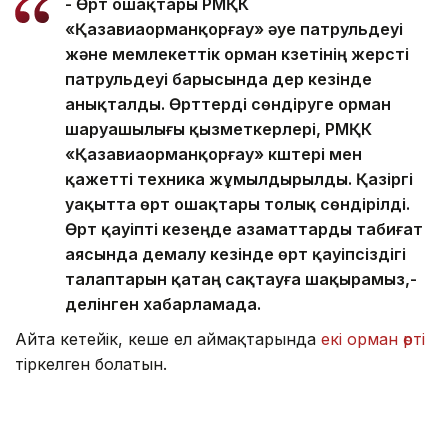
- Өрт ошақтары РМҚК
«Қазавиаорманқорғау» әуе патрульдеуі
және мемлекеттік орман күзетінің жерүсті
патрульдеуі барысында дер кезінде
анықталды. Өрттерді сөндіруге орман
шаруашылығы қызметкерлері, РМҚК
«Қазавиаорманқорғау» күштері мен
қажетті техника жұмылдырылды. Қазіргі
уақытта өрт ошақтары толық сөндірілді.
Өрт қауіпті кезеңде азаматтарды табиғат
аясында демалу кезінде өрт қауіпсіздігі
талаптарын қатаң сақтауға шақырамыз,-
делінген хабарламада.
Айта кетейік, кеше ел аймақтарында
екі орман өрті
тіркелген болатын.