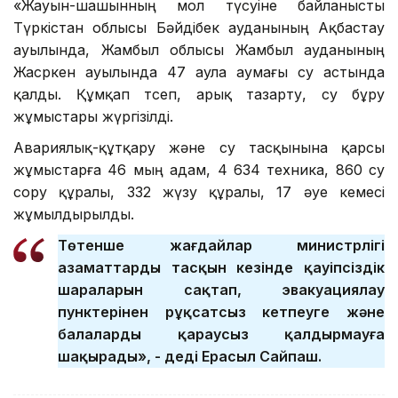
«Жауын-шашынның мол түсуіне байланысты
Түркістан облысы Бәйдібек ауданының Ақбастау
ауылында, Жамбыл облысы Жамбыл ауданының
Жасөркен ауылында 47 аула аумағы су астында
қалды. Құмқап төсеп, арық тазарту, су бұру
жұмыстары жүргізілді.
Авариялық-құтқару және су тасқынына қарсы
жұмыстарға 46 мың адам, 4 634 техника, 860 су
сору құралы, 332 жүзу құралы, 17 әуе кемесі
жұмылдырылды.
Төтенше жағдайлар министрлігі
азаматтарды тасқын кезінде қауіпсіздік
шараларын сақтап, эвакуациялау
пунктерінен рұқсатсыз кетпеуге және
балаларды қараусыз қалдырмауға
шақырады», - деді Ерасыл Сайпаш.