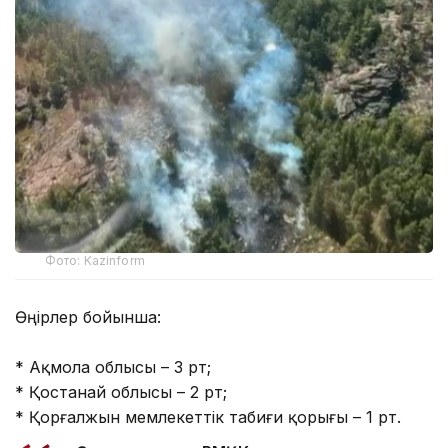
Фото: Kazinform
Өңірлер бойынша:
* Ақмола облысы – 3 өрт;
* Қостанай облысы – 2 өрт;
* Қорғалжын мемлекеттік табиғи қорығы – 1 өрт.