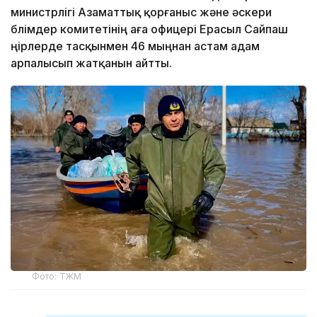
министрлігі Азаматтық қорғаныс және әскери
бөлімдер комитетінің аға офицері Ерасыл Сайпаш
өңірлерде тасқынмен 46 мыңнан астам адам
арпалысып жатқанын айтты.
Фото: ТЖМ