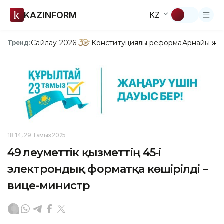
KAZINFORM
KZ
Сайлау-2026
Конституциялық реформа
Арнайы жо
Тренд:
18:14, 29 Тамыз 2025
49 әлеуметтік қызметтің 45‑і
электрондық форматқа көшірілді –
вице-министр