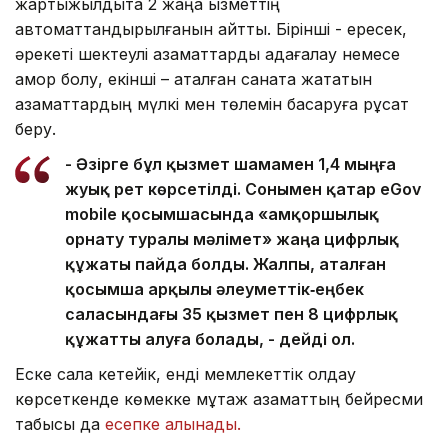
жартыжылдықта 2 жаңа қызметтің
автоматтандырылғанын айтты. Бірінші - ересек,
әрекеті шектеулі азаматтарды қадағалау немесе
қамқор болу, екінші – аталған санатқа жататын
азаматтардың мүлкі мен төлемін басқаруға рұқсат
беру.
- Әзірге бұл қызмет шамамен 1,4 мыңға
жуық рет көрсетілді. Сонымен қатар eGov
mobile қосымшасында «Қамқоршылық
орнату туралы мәлімет» жаңа цифрлық
құжаты пайда болды. Жалпы, аталған
қосымша арқылы әлеуметтік‑еңбек
салаcындағы 35 қызмет пен 8 цифрлық
құжатты алуға болады, - дейді ол.
Еске сала кетейік, енді мемлекеттік қолдау
көрсеткенде көмекке мұқтаж азаматтың бейресми
табысы да
есепке алынады.