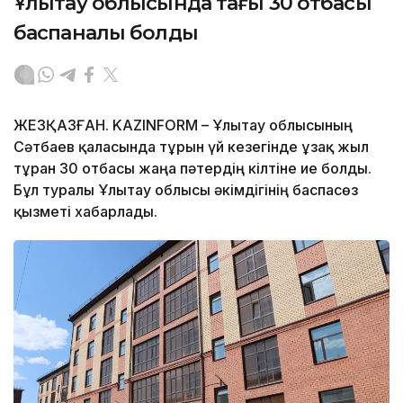
Ұлытау облысында тағы 30 отбасы
баспаналы болды
ЖЕЗҚАЗҒАН. KAZINFORM – Ұлытау облысының
Сәтбаев қаласында тұрғын үй кезегінде ұзақ жыл
тұрған 30 отбасы жаңа пәтердің кілтіне ие болды.
Бұл туралы Ұлытау облысы әкімдігінің баспасөз
қызметі хабарлады.