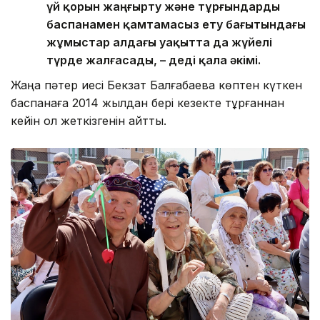
үй қорын жаңғырту және тұрғындарды
баспанамен қамтамасыз ету бағытындағы
жұмыстар алдағы уақытта да жүйелі
түрде жалғасады, – деді қала әкімі.
Жаңа пәтер иесі Бекзат Балғабаева көптен күткен
баспанаға 2014 жылдан бері кезекте тұрғаннан
кейін қол жеткізгенін айтты.