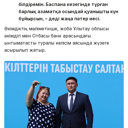
білдіремін. Баспана кезегінде тұрған
барлық азаматқа осындай қуанышты күн
бұйырсын, – деді жаңа пәтер иесі.
Әкімдіктің мәліметінше, жоба Ұлытау облысы
әкімдігі мен Отбасы банк арасындағы
ынтымақтастық туралы келісім аясында жүзеге
асырылып жатыр.