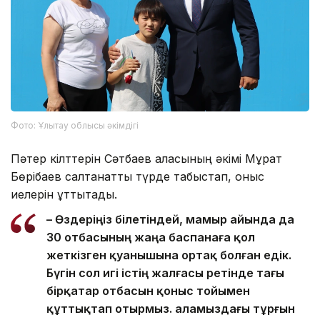
Фото: Ұлытау облысы әкімдігі
Пәтер кілттерін Сәтбаев қаласының әкімі Мұрат
Бөрібаев салтанатты түрде табыстап, қоныс
иелерін құттықтады.
– Өздеріңіз білетіндей, мамыр айында да
30 отбасының жаңа баспанаға қол
жеткізген қуанышына ортақ болған едік.
Бүгін сол игі істің жалғасы ретінде тағы
бірқатар отбасын қоныс тойымен
құттықтап отырмыз. Қаламыздағы тұрғын