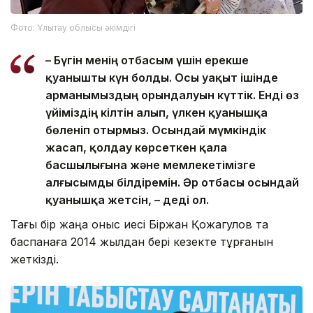
Фото: Ұлытау облысы әкімдігі
– Бүгін менің отбасым үшін ерекше
қуанышты күн болды. Осы уақыт ішінде
арманымыздың орындалуын күттік. Енді өз
үйіміздің кілтін алып, үлкен қуанышқа
бөленіп отырмыз. Осындай мүмкіндік
жасап, қолдау көрсеткен қала
басшылығына және мемлекетімізге
алғысымды білдіремін. Әр отбасы осындай
қуанышқа жетсін, – деді ол.
Тағы бір жаңа қоныс иесі Біржан Қожагулов та
баспанаға 2014 жылдан бері кезекте тұрғанын
жеткізді.