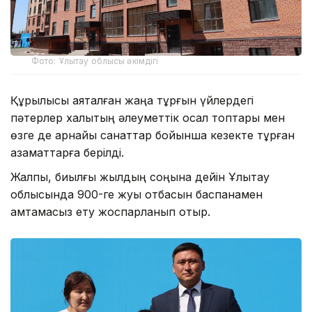
Фото: Ұлытау облысы әкімдігі
Құрылысы аяқталған жаңа тұрғын үйлердегі
пәтерлер халықтың әлеуметтік осал топтары мен
өзге де арнайы санаттар бойынша кезекте тұрған
азаматтарға берілді.
Жалпы, биылғы жылдың соңына дейін Ұлытау
облысында 900-ге жуық отбасын баспанамен
қамтамасыз ету жоспарланып отыр.