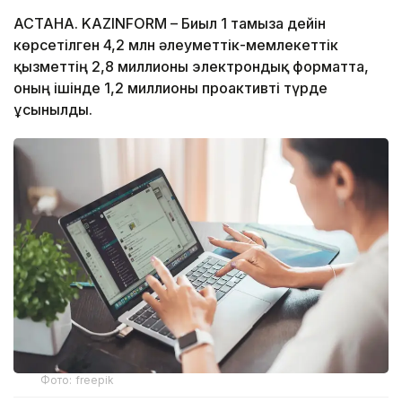
АСТАНА. KAZINFORM – Биыл 1 тамызға дейін
көрсетілген 4,2 млн әлеуметтік-мемлекеттік
қызметтің 2,8 миллионы электрондық форматта,
оның ішінде 1,2 миллионы проактивті түрде
ұсынылды.
Фото: freepik