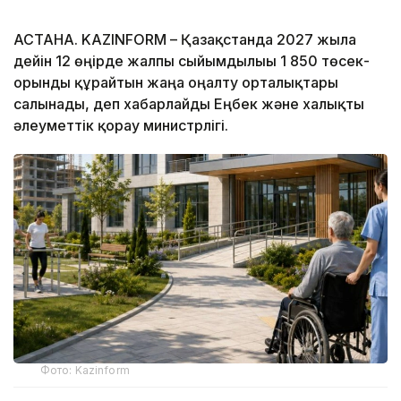
АСТАНА. KAZINFORM – Қазақстанда 2027 жылға
дейін 12 өңірде жалпы сыйымдылығы 1 850 төсек-
орынды құрайтын жаңа оңалту орталықтары
салынады, деп хабарлайды Еңбек және халықты
әлеуметтік қорғау министрлігі.
Фото: Kazinform