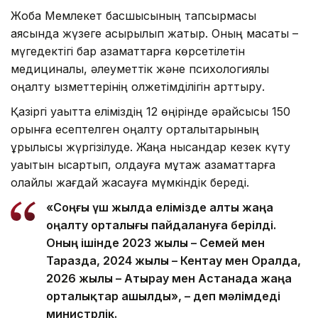
Жоба Мемлекет басшысының тапсырмасы
аясында жүзеге асырылып жатыр. Оның мақсаты –
мүгедектігі бар азаматтарға көрсетілетін
медициналық, әлеуметтік және психологиялық
оңалту қызметтерінің қолжетімділігін арттыру.
Қазіргі уақытта еліміздің 12 өңірінде әрқайсысы 150
орынға есептелген оңалту орталықтарының
құрылысы жүргізілуде. Жаңа нысандар кезек күту
уақытын қысқартып, қолдауға мұқтаж азаматтарға
қолайлы жағдай жасауға мүмкіндік береді.
«Соңғы үш жылда елімізде алты жаңа
оңалту орталығы пайдалануға берілді.
Оның ішінде 2023 жылы – Семей мен
Таразда, 2024 жылы – Кентау мен Оралда,
2026 жылы – Атырау мен Астанада жаңа
орталықтар ашылды», – деп мәлімдеді
министрлік.