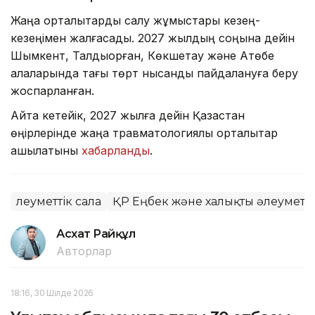
Жаңа орталықтарды салу жұмыстары кезең-
кезеңімен жалғасады. 2027 жылдың соңына дейін
Шымкент, Талдықорған, Көкшетау және Ақтөбе
қалаларында тағы төрт нысанды пайдалануға беру
жоспарланған.
Айта кетейік, 2027 жылға дейін Қазақстан
өңірлерінде жаңа травматологиялық орталықтар
ашылатыны
хабарланды
.
Әлеуметтік сала
ҚР Еңбек және халықты әлеуметті
Асхат Райқұл
Авторлар
18:16, 30 Шілде 2026