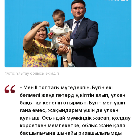
Фото: Ұлытау облысы әкімдігі
– Мен ІІ топтағы мүгедекпін. Бүгін екі
бөлмелі жаңа пәтердің кілтін алып, үлкен
бақытқа кенеліп отырмын. Бұл – мен үшін
ғана емес, жақындарым үшін де үлкен
қуаныш. Осындай мүмкіндік жасап, қолдау
көрсеткен мемлекетке, облыс және қала
басшылығына шынайы ризашылығымды