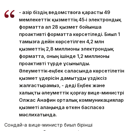
- Қазір біздің ведомствоға қарасты 49
мемлекеттік қызметтің 45‑і электрондық
форматта ал 28 қызмет бойынша
проактивті форматта көрсетіледі. Биыл 1
тамызға дейін көрсетілген 4,2 млн
қызметтің 2,8 миллионы электрондық
форматта, оның ішінде 1,2 миллионы
проактивті түрде ұсынылды.
Әлеуметтік‑еңбек саласында көрсетілетін
қызмет үдерісін дамытуды үздіксіз
жалғастырамыз, - деді Еңбек және
халықты әлеуметтік қорғау вице-министрі
Олжас Анафин орталық коммуникациялар
қызметі алаңында өткен баспасөз
мәслихатында.
Сондай-ақ вице-министр биыл бірінші