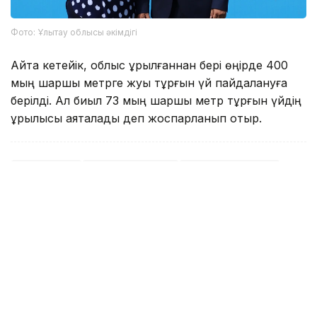
Фото: Ұлытау облысы әкімдігі
Айта кетейік, облыс құрылғаннан бері өңірде 400
мың шаршы метрге жуық тұрғын үй пайдалануға
берілді. Ал биыл 73 мың шаршы метр тұрғын үйдің
құрылысы аяқталады деп жоспарланып отыр.
Тұрғын үй
Әлеуметтік сала
Ұлытау облысы
Асхат Райқұл
Авторлар
20:09, 24 Шілде 2026
4,6 млн қазақстандыққа 3,3 трлн
теңге төленген: Еңбек министрлігі