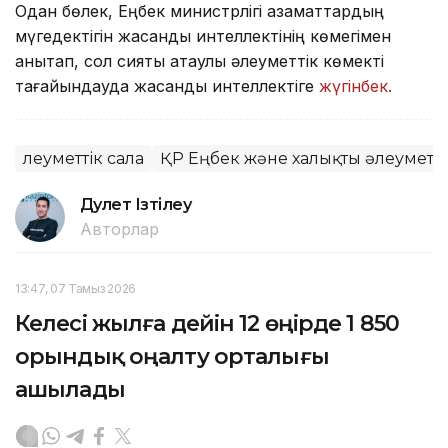
Одан бөлек, Еңбек министрлігі азаматтардың
мүгедектігін жасанды интеллектінің көмегімен
анықтап, сол сияқты атаулы әлеуметтік көмекті
тағайындауда жасанды интеллектіге
жүгінбек.
Әлеуметтік сала
ҚР Еңбек және халықты әлеуметті
Дәулет Ізтілеу
Авторлар
13:47, 07 Тамыз 2026
Келесі жылға дейін 12 өңірде 1 850
орындық оңалту орталығы
ашылады