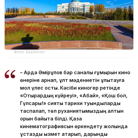
Фото: Kazinform
– Ардақ Әмірқұлов бар саналы ғұмырын кино
өнеріне арнап, ұлт мәдениетін ұлықтауға
мол үлес қосты. Кәсіби киногер ретінде
«Отырардың күйреуі», «Абай», «Қош бол,
Гүлсары!» сияқты тарихи туындыларды
таспалап, төл руханиятымыздың алтын
қорын байыта білді. Қазақ
кинематографиясын өркендету жолында
ұстаздық қызмет атқарып, дарынды