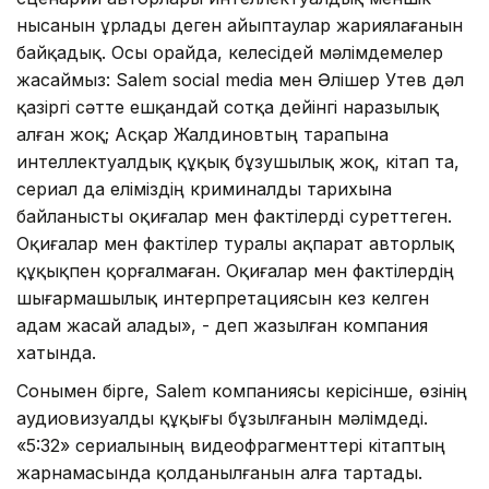
нысанын ұрлады деген айыптаулар жариялағанын
байқадық. Осы орайда, келесідей мәлімдемелер
жасаймыз: Salem social media мен Әлішер Утев дәл
қазіргі сәтте ешқандай сотқа дейінгі наразылық
алған жоқ; Асқар Жалдиновтың тарапына
интеллектуалдық құқық бұзушылық жоқ, кітап та,
сериал да еліміздің криминалды тарихына
байланысты оқиғалар мен фактілерді суреттеген.
Оқиғалар мен фактілер туралы ақпарат авторлық
құқықпен қорғалмаған. Оқиғалар мен фактілердің
шығармашылық интерпретациясын кез келген
адам жасай алады», - деп жазылған компания
хатында.
Сонымен бірге, Salem компаниясы керісінше, өзінің
аудиовизуалды құқығы бұзылғанын мәлімдеді.
«5:32» сериалының видеофрагменттері кітаптың
жарнамасында қолданылғанын алға тартады.