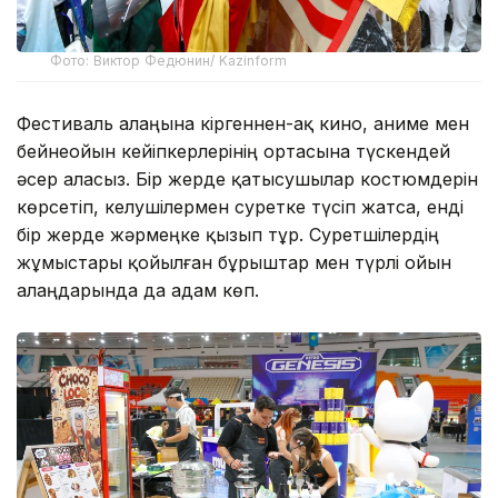
Фото: Виктор Федюнин/ Kazinform
Фестиваль алаңына кіргеннен-ақ кино, аниме мен
бейнеойын кейіпкерлерінің ортасына түскендей
әсер аласыз. Бір жерде қатысушылар костюмдерін
көрсетіп, келушілермен суретке түсіп жатса, енді
бір жерде жәрмеңке қызып тұр. Суретшілердің
жұмыстары қойылған бұрыштар мен түрлі ойын
алаңдарында да адам көп.