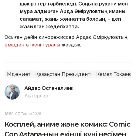
шәкірттер тәрбиеледі. Соңына рухани мол
мұра қалдырған Ардақ Әмірқұловтың иманы
саламат, жаны жәннатта болсын, – деп
жазылған жеделхатта.
Осыған дейін кинорежиссер Ардақ Әмірқұловтың
өмірден өткені туралы
жаздық.
Мәдениет
Қазақстан Президенті
Кемел Тоқаев
Айдар Оспаналиев
Авторлар
18:50, 07 Тамыз 2026
Косплей, аниме және комикс: Comic
Con Astana-ның екінші күні несімен