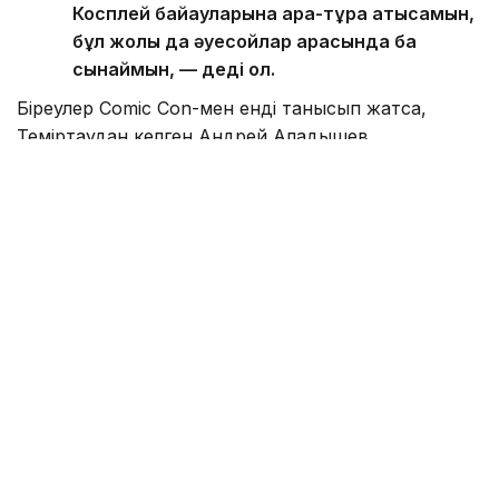
Косплей байқауларына ара-тұра қатысамын,
бұл жолы да әуесқойлар арасында бақ
сынаймын, — деді ол.
Біреулер Comic Con-мен енді танысып жатса,
Теміртаудан келген Андрей Аладышев
фестивальге осымен үшінші жыл қатарынан
қатысып жүр. Оның айтуынша, жыл сайын қайта
келуіне ең алдымен мұндағы адамдар мен орта
себеп болған.