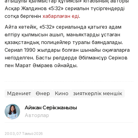
атышулы қылмыстар құпиясы» кітабының авторы
Асқар Жалдинов «5:32» сериалын түсіргендерді
сотқа бергенін
хабарлаған еді
.
Айта кетейік, «5:32» сериалында қатыгез адам
өлтіру қылмысын ашып, маньяктарды ұстаған
қазақстандық полицейлер туралы баяндалады.
Сериал 1990 жылдары болған шынайы оқиғаларға
негізделген. Басты рөлдерде Әбілмансұр Серіков
пен Марат Әміраев ойнайды.
Мәдениет
Өнер
Кино
зияткерлік меншік
Айжан Серікжанқызы
Авторлар
20:03, 07 Тамыз 2026