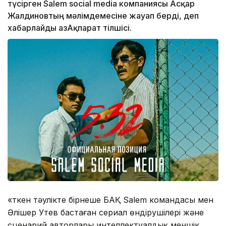
түсірген Salem social media компаниясы Асқар
Жалдиновтың мәлімдемесіне жауап берді, деп
хабарлайды ҚазАқпарат тілшісі.
«Өткен тәулікте бірнеше БАҚ Salem командасы мен
Әлішер Утев бастаған сериал өндірушілері және
сценарий авторлары интеллектуалдық меншік