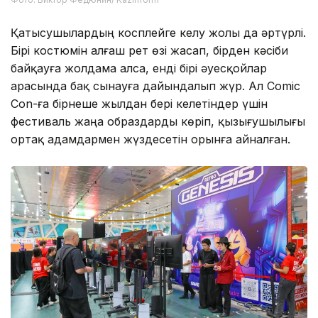
Қатысушылардың косплейге келу жолы да әртүрлі.
Бірі костюмін алғаш рет өзі жасап, бірден кәсіби
байқауға жолдама алса, енді бірі әуесқойлар
арасында бақ сынауға дайындалып жүр. Ал Comic
Con-ға бірнеше жылдан бері келетіндер үшін
фестиваль жаңа образдарды көріп, қызығушылығы
ортақ адамдармен жүздесетін орынға айналған.