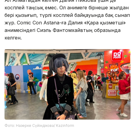
косплей таңсық емес. Ол анимеге бірнеше жылдан
бері қызығып, түрлі косплей байқауында бақ сынап
жүр. Comic Con Astana-ға Далия «Қара қызметші»
анимесіндегі Сиэль Фантомхайвтың образында
келген.
Фото: Назерке Сүйіндікова/ Kazinform