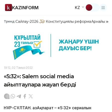
KAZINFORM
KZ
Сайлау-2026
Конституциялық реформа
Арнайы жо
Тренд:
19:12, 02 Тамыз 2022
«5:32»: Salem social media
айыптауларға жауап берді
НҰР-СҰЛТАН. ҚазАқпарат – «5:32» сериалын