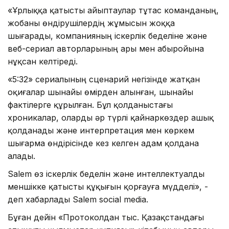
«Ұрлыққа қатысты айыптаулар тұтас команданың,
жобаны өндірушілердің жұмысын жоққа
шығарады, компанияның іскерлік беделіне және
веб-сериал авторларының ары мен абыройына
нұқсан келтіреді.
«5:32» сериалының сценарий негізінде жатқан
оқиғалар шынайы өмірден алынған, шынайы
фактілерге құрылған. Бұл қолданыстағы
хроникалар, оларды әр түрлі қайнаркөздер ашық
қолданады және интерпретация мен көркем
шығарма өндірісінде кез келген адам қолдана
алады.
Salem өз іскерлік беделін және интеллектуалды
меншікке қатысты құқығын қорғауға мүдделі», -
деп хабарлады Salem social media.
Бұған дейін «Протоколдан тыс. Қазақстандағы