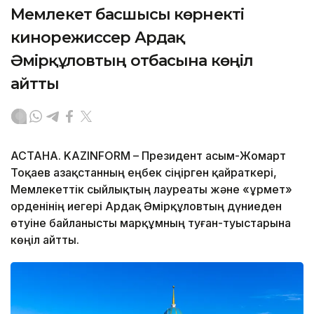
Мемлекет басшысы көрнекті
кинорежиссер Ардақ
Әмірқұловтың отбасына көңіл
айтты
АСТАНА. KAZINFORM – Президент Қасым-Жомарт
Тоқаев Қазақстанның еңбек сіңірген қайраткері,
Мемлекеттік сыйлықтың лауреаты және «Құрмет»
орденінің иегері Ардақ Әмірқұловтың дүниеден
өтуіне байланысты марқұмның туған-туыстарына
көңіл айтты.