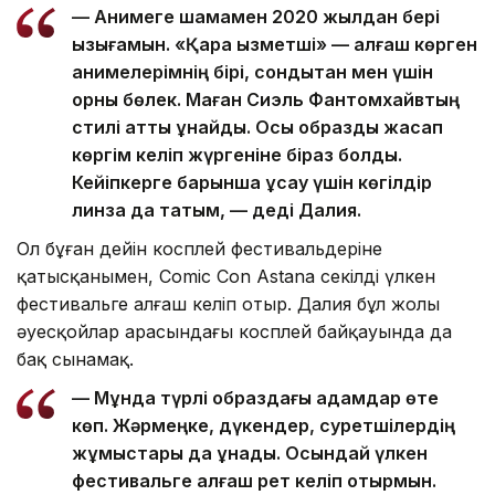
— Анимеге шамамен 2020 жылдан бері
қызығамын. «Қара қызметші» — алғаш көрген
анимелерімнің бірі, сондықтан мен үшін
орны бөлек. Маған Сиэль Фантомхайвтың
стилі қатты ұнайды. Осы образды жасап
көргім келіп жүргеніне біраз болды.
Кейіпкерге барынша ұқсау үшін көгілдір
линза да тақтым, — деді Далия.
Ол бұған дейін косплей фестивальдеріне
қатысқанымен, Comic Con Astana секілді үлкен
фестивальге алғаш келіп отыр. Далия бұл жолы
әуесқойлар арасындағы косплей байқауында да
бақ сынамақ.
— Мұнда түрлі образдағы адамдар өте
көп. Жәрмеңке, дүкендер, суретшілердің
жұмыстары да ұнады. Осындай үлкен
фестивальге алғаш рет келіп отырмын.