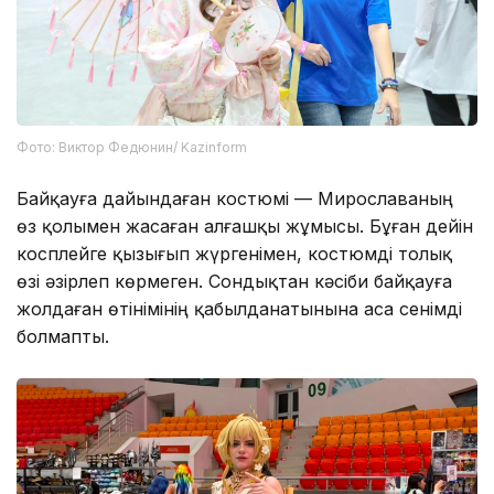
Фото: Виктор Федюнин/ Kazinform
Байқауға дайындаған костюмі — Мирославаның
өз қолымен жасаған алғашқы жұмысы. Бұған дейін
косплейге қызығып жүргенімен, костюмді толық
өзі әзірлеп көрмеген. Сондықтан кәсіби байқауға
жолдаған өтінімінің қабылданатынына аса сенімді
болмапты.