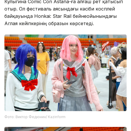
Кулыгина Comic Con Astana-ға алғаш рет қатысып
отыр. Ол фестиваль аясындағы кәсіби косплей
байқауында Honkai: Star Rail бейнеойынындағы
Аглая кейіпкерінің образын көрсетеді.
Фото: Виктор Федюнин/ Kazinform