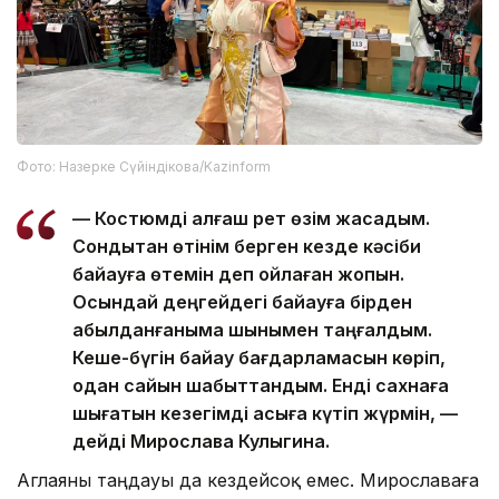
Фото: Назерке Сүйіндікова/Kazinform
— Костюмді алғаш рет өзім жасадым.
Сондықтан өтінім берген кезде кәсіби
байқауға өтемін деп ойлаған жоқпын.
Осындай деңгейдегі байқауға бірден
қабылданғаныма шынымен таңғалдым.
Кеше-бүгін байқау бағдарламасын көріп,
одан сайын шабыттандым. Енді сахнаға
шығатын кезегімді асыға күтіп жүрмін, —
дейді Мирослава Кулыгина.
Аглаяны таңдауы да кездейсоқ емес. Мирославаға