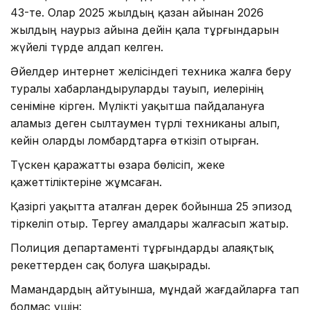
43-те. Олар 2025 жылдың қазан айынан 2026
жылдың наурыз айына дейін қала тұрғындарын
жүйелі түрде алдап келген.
Әйелдер интернет желісіндегі техника жалға беру
туралы хабарландыруларды тауып, иелерінің
сеніміне кірген. Мүлікті уақытша пайдалануға
аламыз деген сылтаумен түрлі техниканы алып,
кейін оларды ломбардтарға өткізіп отырған.
Түскен қаражатты өзара бөлісіп, жеке
қажеттіліктеріне жұмсаған.
Қазіргі уақытта аталған дерек бойынша 25 эпизод
тіркеліп отыр. Тергеу амалдары жалғасып жатыр.
Полиция департаменті тұрғындарды алаяқтық
әрекеттерден сақ болуға шақырады.
Мамандардың айтуынша, мұндай жағдайларға тап
болмас үшін: