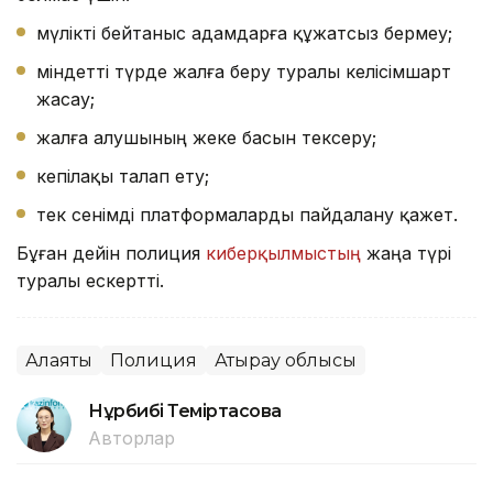
мүлікті бейтаныс адамдарға құжатсыз бермеу;
міндетті түрде жалға беру туралы келісімшарт
жасау;
жалға алушының жеке басын тексеру;
кепілақы талап ету;
тек сенімді платформаларды пайдалану қажет.
Бұған дейін полиция
киберқылмыстың
жаңа түрі
туралы ескертті.
Алаяқтық
Полиция
Атырау облысы
Нұрбибі Теміртасова
Авторлар