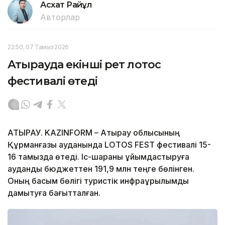
Асхат Райқұл
Авторлар
22:50, 07 Тамыз 2026
Атырауда екінші рет лотос
фестивалі өтеді
АТЫРАУ. KAZINFORM – Атырау облысының
Құрманғазы ауданында LOTOS FEST фестивалі 15-
16 тамызда өтеді. Іс-шараны ұйымдастыруға
аудандық бюджеттен 191,9 млн теңге бөлінген.
Оның басым бөлігі туристік инфрақұрылымды
дамытуға бағытталған.