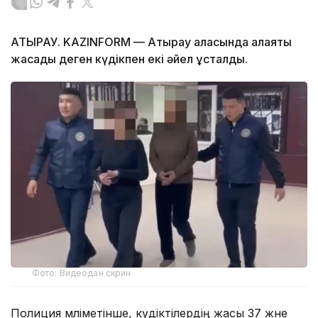
АТЫРАУ. KAZINFORM — Атырау қаласында алаяқтық
жасады деген күдікпен екі әйел ұсталды.
Фото: Видеодан скрин
Полиция мәліметінше, күдіктілердің жасы 37 және