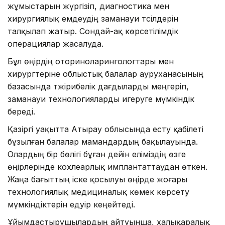
жұмыстарын жүргізіп, диагностика мен
хирургиялық емдеудің заманауи тәсілдерін
талқылап жатыр. Сондай-ақ көрсетілімдік
операциялар жасалуда.
Бұл өңірдің оториноларингологтары мен
хирургтеріне облыстық балалар ауруханасының
базасында тәжірибелік дағдыларды меңгеріп,
заманауи технологияларды игеруге мүмкіндік
береді.
Қазіргі уақытта Атырау облысында есту қабілеті
бұзылған балалар мамандардың бақылауында.
Олардың бір бөлігі бұған дейін еліміздің өзге
өңірлерінде кохлеарлық имплантаттаудан өткен.
Жаңа бағыттың іске қосылуы өңірде жоғары
технологиялық медициналық көмек көрсету
мүмкіндіктерін едәуір кеңейтеді.
Ұйымдастырушылардың айтуынша, халықаралық