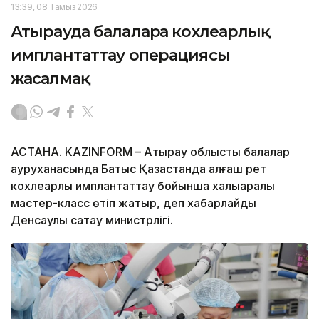
13:39, 08 Тамыз 2026
Атырауда балаларға кохлеарлық
имплантаттау операциясы
жасалмақ
АСТАНА. KAZINFORM – Атырау облыстық балалар
ауруханасында Батыс Қазақстанда алғаш рет
кохлеарлық имплантаттау бойынша халықаралық
мастер-класс өтіп жатыр, деп хабарлайды
Денсаулық сақтау министрлігі.