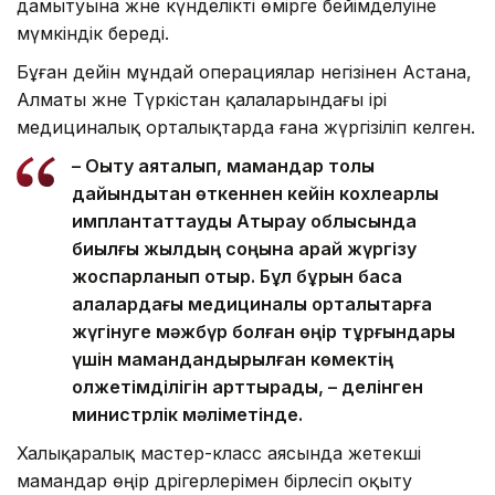
дамытуына және күнделікті өмірге бейімделуіне
мүмкіндік береді.
Бұған дейін мұндай операциялар негізінен Астана,
Алматы және Түркістан қалаларындағы ірі
медициналық орталықтарда ғана жүргізіліп келген.
– Оқыту аяқталып, мамандар толық
дайындықтан өткеннен кейін кохлеарлық
имплантаттауды Атырау облысында
биылғы жылдың соңына қарай жүргізу
жоспарланып отыр. Бұл бұрын басқа
қалалардағы медициналық орталықтарға
жүгінуге мәжбүр болған өңір тұрғындары
үшін мамандандырылған көмектің
қолжетімділігін арттырады, – делінген
министрлік мәліметінде.
Халықаралық мастер-класс аясында жетекші
мамандар өңір дәрігерлерімен бірлесіп оқыту