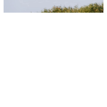
Фото: Атырау өңірлік коммуникациялар қызметі
Құрманғазы аудандық әкімдігінің мәліметінше, лотос
гүлдейтін алқап қыркүйек айының соңына дейін
келушілер үшін ашық болады. Фестивалді
ұйымдастыруға бөлінген 191,9 млн теңгенің 131,9
млн теңгесі инфрақұрылымдық жобаларға, 60 млн
теңгесі мәдени бағдарламаға қарастырылған.