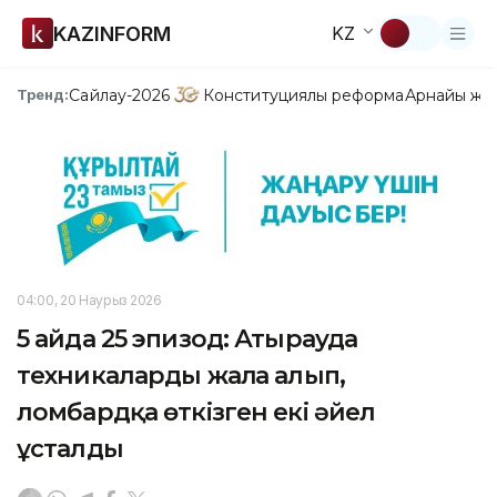
KAZINFORM
KZ
Сайлау-2026
Конституциялық реформа
Арнайы жо
Тренд:
04:00, 20 Наурыз 2026
5 айда 25 эпизод: Атырауда
техникаларды жалға алып,
ломбардқа өткізген екі әйел
ұсталды