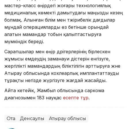
мастер-класс өңірдегі жоғары технологиялық
медициналық көмекті дамытудағы маңызды кезең
болмақ. Алынған білім мен тәжірибелік дағдылар
мұндай операцияларды өз бетінше орындай
алатын мамандар тобын қалыптастыруға
мүмкіндік береді.
Сарапшылар мен өңір дәрігерлерінің бірлескен
жұмысы емдеудің заманауи әдістерін енгізуге,
жергілікті мамандардың біліктілігін арттыруға және
Атырау облысында кохлеарлық имплантаттауды
тұрақты негізде жүргізуге жағдай жасайды.
Айта кетейік, Жамбыл облысында саркома
диагнозымен 183 науқас
есепте тұр
.
Ота
Денсаулық
Атырау облысы