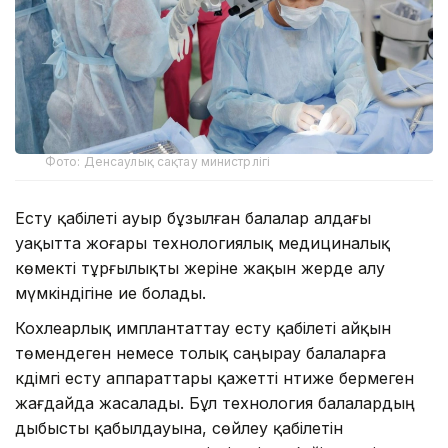
Фото: Денсаулық сақтау министрлігі
Есту қабілеті ауыр бұзылған балалар алдағы
уақытта жоғары технологиялық медициналық
көмекті тұрғылықты жеріне жақын жерде алу
мүмкіндігіне ие болады.
Кохлеарлық имплантаттау есту қабілеті айқын
төмендеген немесе толық саңырау балаларға
кәдімгі есту аппараттары қажетті нәтиже бермеген
жағдайда жасалады. Бұл технология балалардың
дыбысты қабылдауына, сөйлеу қабілетін