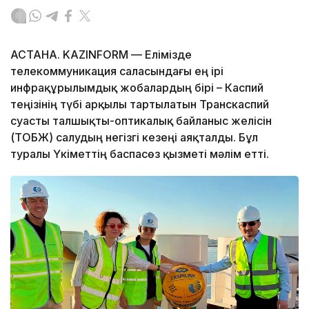
АСТАНА. KAZINFORM — Елімізде
телекоммуникация саласындағы ең ірі
инфрақұрылымдық жобалардың бірі – Каспий
теңізінің түбі арқылы тартылатын Транскаспий
суасты талшықты-оптикалық байланыс желісін
(ТОБЖ) салудың негізгі кезеңі аяқталды. Бұл
туралы Үкіметтің баспасөз қызметі мәлім етті.