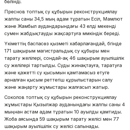
бөлінді.
Преснов топтық су құбырын реконструкциялау
жалпы саны 34,5 мың адам тұратын Есіл, Мамлют
және Жамбыл аудандарындағы 43 елді мекенді
сумен жабдықтауды жақсартуға мүмкіндік береді.
Үкіметтің баспасөз қызметі хабарлағандай, бүгінде
171 шақырым магистральдық су құбыры мен
тарату желілері, сондай-ақ 46 шақырым ауылішілік
су желілері тартылды. Суды жинақтауға, таратуға
және қажетті су қысымын қамтамасыз етуге
арналған қысым реттегіш құрылыстарын салу
және жаңарту жұмыстары жалғасып жатыр.
Соколов топтық су құбырын реконструкциялау
жұмыстары Қызылжар ауданындағы жалпы саны 4
мыңнан астам адам тұратын 10 ауылды қамтиды.
Жоба аясында 59 шақырым тарату желісі мен 77
шақырым ауылішілік су желісі салынады.