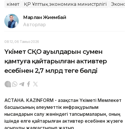
Үкімет
ҚР Ұлттық экономика министрлігі
Эконо
Марлан Жиембай
Авторлар
08:12, 06 Тамыз 2026
Үкімет СҚО ауылдарын сумен
қамтуға қайтарылған активтер
есебінен 2,7 млрд теңге бөлді
АСТАНА. KAZINFORM - Қазақстан Үкіметі Мемлекет
басшысының әлеуметтік инфрақұрылым
нысандарын салу жөніндегі тапсырмаларын, оның
ішінде елге қайтарылған активтер есебінен жүзеге
асыруды жалғастырып жатыр.