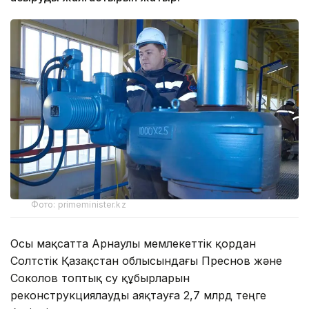
Фото: primeminister.kz
Осы мақсатта Арнаулы мемлекеттік қордан
Солтүстік Қазақстан облысындағы Преснов және
Соколов топтық су құбырларын
реконструкциялауды аяқтауға 2,7 млрд теңге