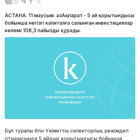
АСТАНА. 11 маусым. ҚазАқпарат - 5 ай қорытындысы
бойынша негізгі капиталға салынған инвестициялар
көлемі 108,3 пайызды құрады.
Бұл туралы бүгін Үкіметтің селекторлық режімдегі
отырысында 5 айдың қорытындысы бойынша