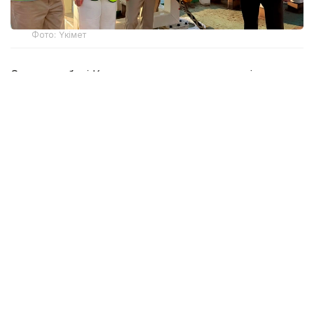
Фото: Үкімет
Суасты кабелі Қазақстан жағалауына сәтті
жеткізіліп, «Қазақтелеком» АҚ мен AzerTelecom
International компаниялары жүзеге асырып жатқан
жобаның ең күрделі бөлігі аяқталды. Ақтау —
Сумгайыт бағыты бойынша өтетін жаңа маршрут
Қазақстан мен Әзербайжанның цифрлық
инфрақұрылымын біріктіріп, Азия мен Еуропа
арасындағы деректерді жоғары жылдамдықпен
тікелей жеткізетін дәлізге айналады. Жоба
халықаралық байланыс сенімділігін арттырып, екі
елдің транзиттік әлеуетін күшейтеді.
Теңіздегі құрылыс жұмыстарының аяқталу
барысымен кабель төсейтін кеменің бортында
Қазақстан Республикасы Премьер-министрінің