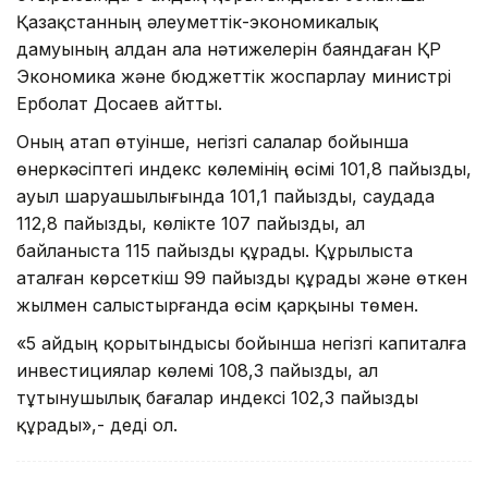
Қазақстанның әлеуметтік-экономикалық
дамуының алдан ала нәтижелерін баяндаған ҚР
Экономика және бюджеттік жоспарлау министрі
Ерболат Досаев айтты.
Оның атап өтуінше, негізгі салалар бойынша
өнеркәсіптегі индекс көлемінің өсімі 101,8 пайызды,
ауыл шаруашылығында 101,1 пайызды, саудада
112,8 пайызды, көлікте 107 пайызды, ал
байланыста 115 пайызды құрады. Құрылыста
аталған көрсеткіш 99 пайызды құрады және өткен
жылмен салыстырғанда өсім қарқыны төмен.
«5 айдың қорытындысы бойынша негізгі капиталға
инвестициялар көлемі 108,3 пайызды, ал
тұтынушылық бағалар индексі 102,3 пайызды
құрады»,- деді ол.