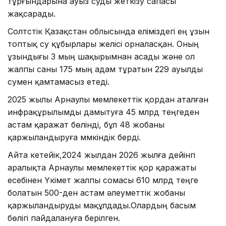
тұрғындарына ауыз суды жеткізу сапасы
жақсарады.
Солтүстік Қазақстан облысында еліміздегі ең ұзын
топтық су құбырлары желісі орналасқан. Оның
ұзындығы 3 мың шақырымнан асады және ол
жалпы саны 175 мың адам тұратын 229 ауылды
сумен қамтамасыз етеді.
2025 жылы Арнаулы мемлекеттік қордан аталған
инфрақұрылымды дамытуға 45 млрд теңгеден
астам қаражат бөлінді, бұл 48 жобаны
қаржыландыруға мүмкіндік берді.
Айта кетейік,2024 жылдан 2026 жылға дейінгі
аралықта Арнаулы мемлекеттік қор қаражаты
есебінен Үкімет жалпы сомасы 610 млрд теңге
болатын 500-ден астам әлеуметтік жобаны
қаржыландыруды мақұлдады.Олардың басым
бөлігі пайдалануға берілген.