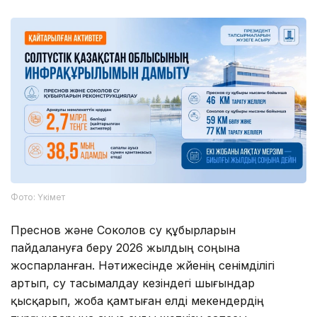
Фото: Үкімет
Преснов және Соколов су құбырларын
пайдалануға беру 2026 жылдың соңына
жоспарланған. Нәтижесінде жүйенің сенімділігі
артып, су тасымалдау кезіндегі шығындар
қысқарып, жоба қамтыған елді мекендердің