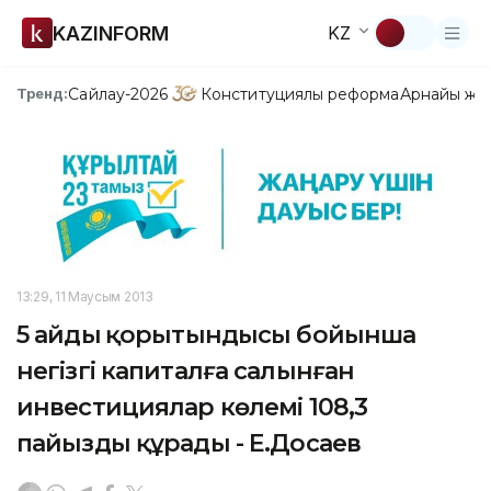
KAZINFORM
KZ
Сайлау-2026
Конституциялық реформа
Арнайы жо
Тренд:
13:29, 11 Маусым 2013
5 айдың қорытындысы бойынша
негізгі капиталға салынған
инвестициялар көлемі 108,3
пайызды құрады - Е.Досаев