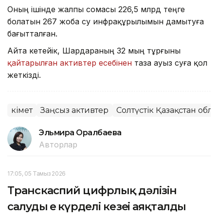
Оның ішінде жалпы сомасы 226,5 млрд теңге
болатын 267 жоба су инфрақұрылымын дамытуға
бағытталған.
Айта кетейік, Шардараның 32 мың тұрғыны
қайтарылған активтер есебінен
таза ауыз суға қол
жеткізді.
Үкімет
Заңсыз активтер
Солтүстік Қазақстан обл
Эльмира Оралбаева
Авторлар
17:05, 05 Тамыз 2026
Транскаспий цифрлық дәлізін
салудың ең күрделі кезеңі аяқталды