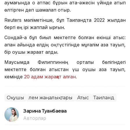
аумағында оқ атпас бұрын ата-әжесін үйінде атып
өлтірген деп шамалап отыр.
Reuters мәліметінше, бұл Таиландта 2022 жылдан
бергі ең ірі жаппай қырғын.
Сондай-ақ бұл биыл мектепте болған екінші атыс:
ақпан айында елдің оңтүстігінде мұғалім қаза тауып,
бір оқушы жарақат алды.
Маусымда Филиппиннің орталық бөлігіндегі
мектепте болған атыстан үш оқушы қаза тауып,
кемінде
20 адам жарақат алған.
Оқушы
Әлем жаңалықтары
Атыс
Таиланд
Зарина Туғанбаева
Авторлар