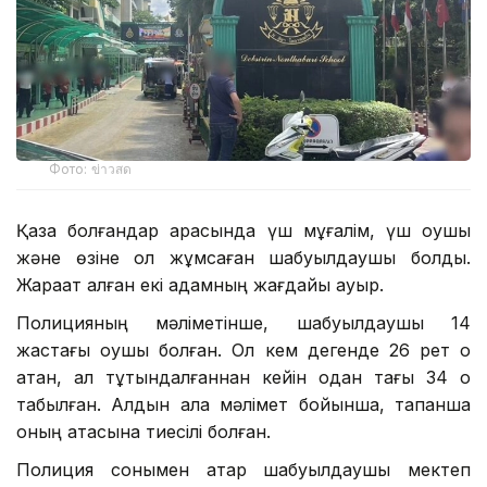
Фото: ข่าวสด
Қаза болғандар арасында үш мұғалім, үш оқушы
және өзіне қол жұмсаған шабуылдаушы болды.
Жарақат алған екі адамның жағдайы ауыр.
Полицияның мәліметінше, шабуылдаушы 14
жастағы оқушы болған. Ол кем дегенде 26 рет оқ
атқан, ал тұтқындалғаннан кейін одан тағы 34 оқ
табылған. Алдын ала мәлімет бойынша, тапанша
оның атасына тиесілі болған.
Полиция сонымен қатар шабуылдаушы мектеп