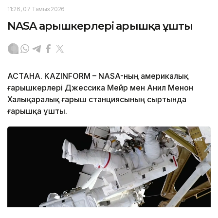
11:26, 07 Тамыз 2026
NASA ғарышкерлері ғарышқа ұшты
АСТАНА. KAZINFORM – NASA-ның америкалық
ғарышкерлері Джессика Мейр мен Анил Менон
Халықаралық ғарыш станциясының сыртында
ғарышқа ұшты.