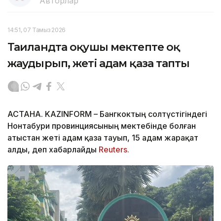
Авторлар
14:51, 07 Тамыз 2026
Таиландта оқушы мектепте оқ
жаудырып, жеті адам қаза тапты
АСТАНА. KAZINFORM – Бангкоктың солтүстігіндегі
Нонтабури провинциясының мектебінде болған
атыстан жеті адам қаза тауып, 15 адам жарақат
алды, деп хабарлайды
Reuters.