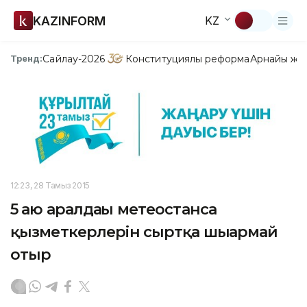
KAZINFORM
KZ
Сайлау-2026
Конституциялық реформа
Арнайы жо
Тренд:
12:23, 28 Тамыз 2015
5 аю аралдағы метеостанса
қызметкерлерін сыртқа шығармай
отыр