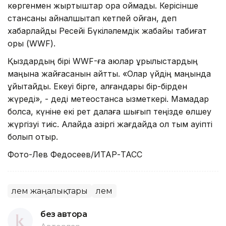
көргенмен жыртқыштар қорқа қоймады. Керісінше
стансаны айналшықтап кетпей қойған, деп
хабарлайды Ресейі Бүкіләлемдік жабайы табиғат
қоры (WWF).
Қыздардың бірі WWF-ға аюлар құрылыстардың
маңына жайғасқанын айтты. «Олар үйдің маңында
ұйықтайды. Екеуі бірге, қалғандары бір-бірден
жүреді», - деді метеостанса қызметкері. Мамадар
болса, күніне екі рет далаға шығып теңізде өлшеу
жүргізуі тиіс. Алайда қазіргі жағдайда ол тым қауіпті
болып отыр.
Фото-Лев Федосеев/ИТАР-ТАСС
Әлем жаңалықтары
Әлем
без автора