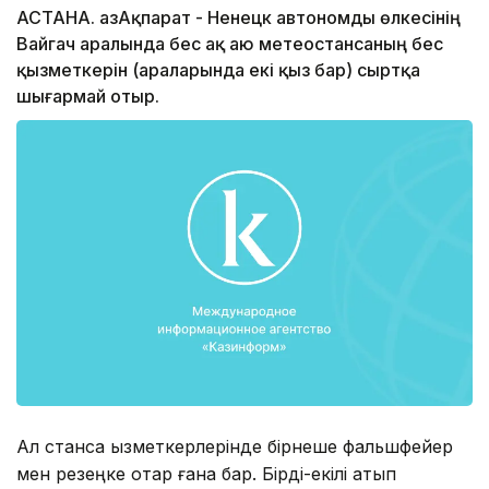
АСТАНА. ҚазАқпарат - Ненецк автономды өлкесінің
Вайгач аралында бес ақ аю метеостансаның бес
қызметкерін (араларында екі қыз бар) сыртқа
шығармай отыр.
Ал станса қызметкерлерінде бірнеше фальшфейер
мен резеңке оқтар ғана бар. Бірді-екілі атып