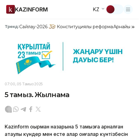
KAZINFORM
KZ
Сайлау-2026
Конституциялық реформа
Арнайы жо
Тренд:
07:00, 05 Тамыз 2025
5 тамыз. Жылнама
Kazinform оқырман назарына 5 тамызға арналған
атаулы күндер мен есте қалар оқиғалар күнтізбесін