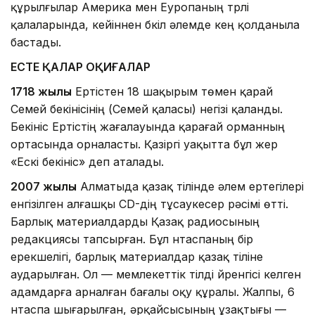
құрылғылар Америка мен Еуропаның түрлі
қалаларында, кейіннен бүкіл әлемде кең қолданыла
бастады.
ЕСТЕ ҚАЛАР ОҚИҒАЛАР
1718 жылы
Ертістен 18 шақырым төмен қарай
Семей бекінісінің (Семей қаласы) негізі қаланды.
Бекініс Ертістің жағалауында қарағай орманның
ортасында орналасты. Қазіргі уақытта бұл жер
«Ескі бекініс» деп аталады.
2007 жылы
Алматыда қазақ тілінде әлем ертегілері
енгізілген алғашқы CD-дің тұсаукесер рәсімі өтті.
Барлық материалдарды Қазақ радиосының
редакциясы тапсырған. Бұл үнтаспаның бір
ерекшелігі, барлық материалдар қазақ тіліне
аударылған. Ол — мемлекеттiк тiлдi үйренгісі келген
адамдарға арналған бағалы оқу құралы. Жалпы, 6
үнтаспа шығарылған, әрқайсысының ұзақтығы —