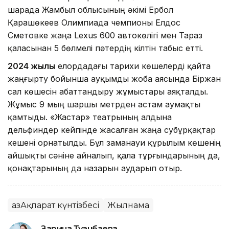
шарада Жамбыл облысының әкімі Ербол
Қарашөкеев Олимпиада чемпионы Елдос
Сметовке жаңа Lexus 600 автокөлігі мен Тараз
қаласынан 5 бөлмелі пәтердің кілтін табыс етті.
2024 жылы
елордадағы тарихи көшелерді қайта
жаңғырту бойынша ауқымды жоба аясында Біржан
сал көшесін абаттандыру жұмыстары аяқталды.
Жұмыс 9 мың шаршы метрден астам аумақты
қамтыды. «Жастар» театрының алдына
дельфиндер кейпінде жасалған жаңа субұрқақтар
кешені орнатылды. Бұл заманауи құрылым көшенің
айшықты сәніне айналып, қала тұрғындарының да,
қонақтарының да назарын аударып отыр.
ҚазАқпарат күнтізбесі
Жылнама
Зарина Туғанбаева