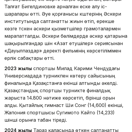
Талғат Бигелдиновке арналған еске алу іс-
шаралары өтті. Әуе қорғанысы күштерінің Әскери
институтында салтанатты жиын өтіп, ерекше
көзге түскен әскери қызметшілер грамоталармен
марапатталды. Әскери бөлімдерде әскер қатарына
шақырылғандар үшін «Азат етушілер» сериясынан
«Дауылпаздар» деректі фильмінің көрсетілімімен
ерлік сабақтары өтті.
2023 жылы
спортшы Милад Карими Чендудағы
Универсиадада турникпен көтеру сайысының
финалында Қазақстанға екінші алтынды әкелді.
Қазақстандық спортшы турникте финалдық
жарыста 14.800 нәтиже көрсетіп, бірінші орын
алды. Қытайлық гимнаст Ши Сонг (14,600) екінші,
Жапония спортшысы Сугимото Кайто (14,233)
үшінші орынға табан тіреді.
2024 жылы
Тараз қаласында өткен салтанатты