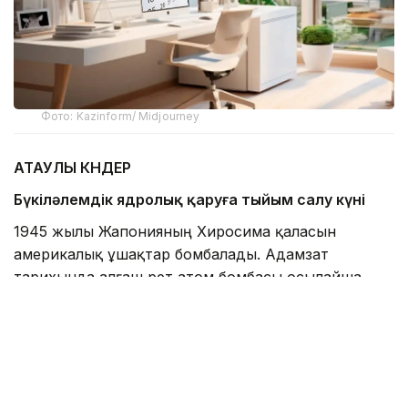
Фото: Kazinform/ Midjourney
АТАУЛЫ КҮНДЕР
Бүкіләлемдік ядролық қаруға тыйым салу күні
1945 жылы Жапонияның Хиросима қаласын
америкалық ұшақтар бомбалады. Адамзат
тарихында алғаш рет атом бомбасы осылайша
қолданылды. Таңертеңгі сағат 8:15–те
американдық B-29 Enola Gay ұшағынан
Хиросимаға «Бала» кодты атом бомбасы
тасталды. 600 метр биіктікте болған жарылыс
салдарынан қаланың көп бөлігі қирап, 140 мыңнан