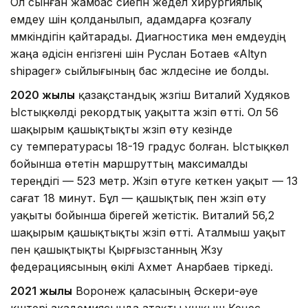
Ол сынған жамбас сүйегін жедел хирургиялық
емдеу үшін қолданылып, адамдарға қозғалу
мүмкіндігін қайтарады. Диагностика мен емдеудің
жаңа әдісін енгізгені үшін Руслан Ботаев «Altyn
shipager» сыйлығының бас жүлдесіне ие болды.
2020 жылы
қазақстандық жүзгіш Виталий Худяков
Ыстықкөлді рекордтық уақытта жүзіп өтті. Ол 56
шақырым қашықтықты жүзіп өту кезінде
су температурасы 18-19 градус болған. Ыстықкөл
бойынша өтетін маршруттың максималды
тереңдігі — 523 метр. Жүзіп өтуге кеткен уақыт — 13
сағат 18 минут. Бұл — қашықтық пен жүзіп өту
уақыты бойынша бірегей жетістік. Виталий 56,2
шақырым қашықтықты жүзіп өтті. Аталмыш уақыт
пен қашықтықты Қырғызстанның Жүзу
федерациясының өкілі Ахмет Анарбаев тіркеді.
2021 жылы
Воронеж қаласының Әскери-әуе
күштері академиясында атақты ұшқыш Кеңес