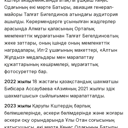
Одағының екі мәрте Батыры, авиация генерал-
майоры Талғат Бигелдинов атындағы аудитория
ашылды. Көрермендерге ұсынылған жәдігерлер
арасында Алматы қаласының Орталық
мемлекеттік мұрағатынан Талғат Бегелдиновтың
жеке заттары, оның ішінде оның мемлекеттік
наградалары, Ил-2 ұшағының макеттері, «Алтын
Жұлдыз» медальдары мен марапаттау
құжаттарының көшірмелері, мұрағаттық
фотосуреттер бар.
2022 жылы
18 жастағы қазақстандық шахматшы
Бибісара Ассаубаева «Азияның 2021 жылғы үздік
шахматшысы» сыйлығымен марапатталды.
2023 жылы
Қарулы Күштердің барлық
бөлімшелерінде, әскери бөлімдерінде және жоғары
әскери оқу орындарында Ұлы Отан соғысының
қатысушысы, екі мәрте Кеңес Одағының Батыры