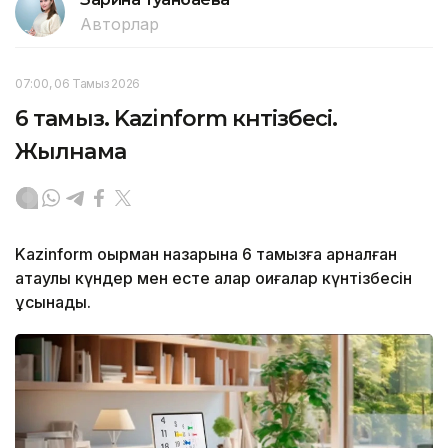
Авторлар
07:00, 06 Тамыз 2026
6 тамыз. Kazinform күнтізбесі.
Жылнама
Kazinform оқырман назарына 6 тамызға арналған
атаулы күндер мен есте қалар оқиғалар күнтізбесін
ұсынады.