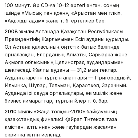
100 минут. Әр CD-ға 10-12 ертегі енген, соның
ішінде «Мысық пен қоян», «Арыстан мен түлкі»,
«Ақылды адам» және т. б. ертегілер бар.
2008 жылы
Астанада Қазақстан Республикасы
Президентінің Жарлығымен Есіл ауданы құрылды.
Ол Астана қаласының оңтүстік-батыс бөлігінде
орналасқан, Елорданың Алматы, Сарыарқа және
Ақмола облысының Целиноград аудандарымен
шектеседі. Жалпы ауданы — 31,2 мың гектар.
Ауданға кіретін тұрғын алаптары — Пригородный,
Ильинка, Шұбар, Тельман, Қараөткел, Заречный.
Ауданда ірі сауда орталықтары, әкімшілік және
бизнес ғимараттар, тұрғын үйлер т. б. бар.
2010 жылы
«Жаңа толқын-2010» байқауының
қазақстандық финалисі Қайрат Түнтеков таза
күмістен, алтыннан және гауһардан жасалған
скрипка кілтін иеленді.