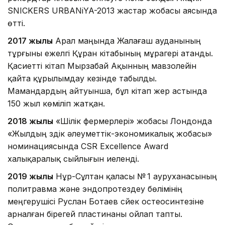
SNICKERS URBANiYA-2013 жастар жобасы аясында
өтті.
2017 жылы
Арал маңында Жалағаш ауданының
тұрғыны ежелгі Құран кітабының мұрагері атанды.
Қасиетті кітап Мырзабай Ақынның мавзолейін
қайта құрылымдау кезінде табылды.
Мамандардың айтуынша, бұл кітап жер астында
150 жыл көміліп жатқан.
2018 жылы
«Шілік фермерлері» жобасы Лондонда
«Жылдың үздік әлеуметтік-экономикалық жобасы»
номинациясында CSR Excellence Award
халықаралық сыйлығын иеленді.
2019 жылы
Нұр-Сұлтан қаласы № 1 ауруханасының
политравма және эндопротездеу бөлімінің
меңгерушісі Руслан Ботаев сүйек остеосинтезіне
арналған бірегей пластинаны ойлап тапты.