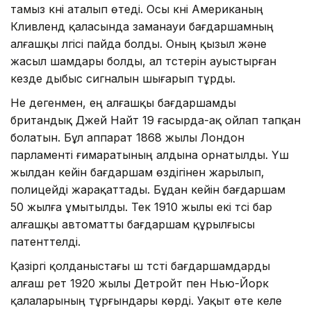
тамыз күні аталып өтеді. Осы күні Американың
Кливленд қаласында заманауи бағдаршамның
алғашқы үлгісі пайда болды. Оның қызыл және
жасыл шамдары болды, ал түстерін ауыстырған
кезде дыбыс сигналын шығарып тұрды.
Не дегенмен, ең алғашқы бағдаршамды
британдық Джей Найт 19 ғасырда-ақ ойлап тапқан
болатын. Бұл аппарат 1868 жылы Лондон
парламенті ғимаратының алдына орнатылды. Үш
жылдан кейін бағдаршам өздігінен жарылып,
полицейді жарақаттады. Бұдан кейін бағдаршам
50 жылға ұмытылды. Тек 1910 жылы екі түсі бар
алғашқы автоматты бағдаршам құрылғысы
патенттелді.
Қазіргі қолданыстағы үш түсті бағдаршамдарды
алғаш рет 1920 жылы Детройт пен Нью-Йорк
қалаларының тұрғындары көрді. Уақыт өте келе