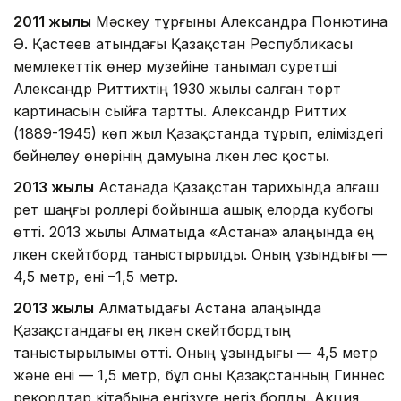
2011 жылы
Мәскеу тұрғыны Александра Понютина
Ә. Қастеев атындағы Қазақстан Республикасы
мемлекеттік өнер музейіне танымал суретші
Александр Риттихтің 1930 жылы салған төрт
картинасын сыйға тартты. Александр Риттих
(1889-1945) көп жыл Қазақстанда тұрып, еліміздегі
бейнелеу өнерінің дамуына үлкен үлес қосты.
2013 жылы
Астанада Қазақстан тарихында алғаш
рет шаңғы роллері бойынша ашық елорда кубогы
өтті. 2013 жылы Алматыда «Астана» алаңында ең
үлкен скейтборд таныстырылды. Оның ұзындығы —
4,5 метр, ені –1,5 метр.
2013 жылы
Алматыдағы Астана алаңында
Қазақстандағы ең үлкен скейтбордтың
таныстырылымы өтті. Оның ұзындығы — 4,5 метр
және ені — 1,5 метр, бұл оны Қазақстанның Гиннес
рекордтар кітабына енгізуге негіз болды. Акция