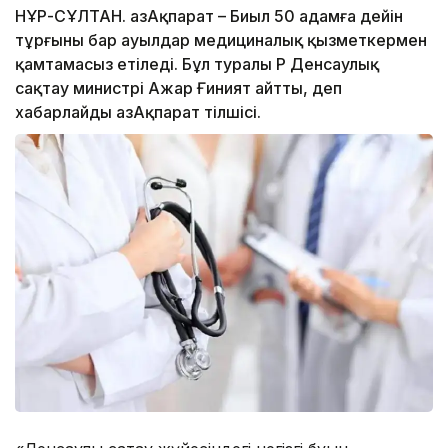
НҰР-СҰЛТАН. ҚазАқпарат – Биыл 50 адамға дейін
тұрғыны бар ауылдар медициналық қызметкермен
қамтамасыз етіледі. Бұл туралы ҚР Денсаулық
сақтау министрі Ажар Ғиният айтты, деп
хабарлайды ҚазАқпарат тілшісі.