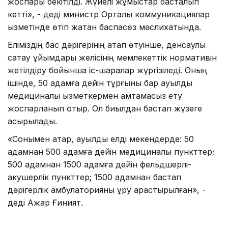
жоспары бекітілді. Жүйелі жұмыстар басталып
кетті», - деді министр Орталық коммуникациялар
қызметінде өтіп жатқан баспасөз мәслихатында.
Еліміздің бас дәрігерінің атап өтуінше, денсаулық
сақтау ұйымдары желісінің мемлекеттік нормативін
жетілдіру бойынша іс-шаралар жүргізіледі. Оның
ішінде, 50 адамға дейін тұрғыны бар ауылды
медициналық қызметкермен қамтамасыз ету
жоспарланып отыр. Ол биылдан бастап жүзеге
асырылады.
«Сонымен қатар, ауылдық елді мекендерде: 50
адамнан 500 адамға дейін медициналық пункттер;
500 адамнан 1500 адамға дейін фельдшерлі-
акушерлік пункттер; 1500 адамнан бастап
дәрігерлік амбулаторияны құру қарастырылған», -
деді Ажар Ғиният.