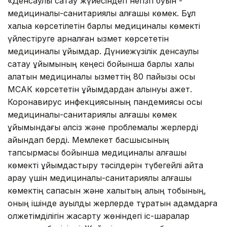
«Денсаулық сақтау жүйесіндегі негізгі буын -
медициналық-санитариялық алғашқы көмек. Бұл
халыққа көрсетілетін барлық медициналық көмекті
үйлестіруге арналған қызмет көрсететін
медициналық ұйымдар. Дүниежүзілік денсаулық
сақтау ұйымының кеңесі бойынша барлық халық
алатын медициналық қызметтің 80 пайызы осы
МСАК көрсететін ұйымдардан алынуы қажет.
Коронавирус инфекциясының пандемиясы осы
медициналық-санитариялық алғашқы көмек
ұйымындағы әлсіз және проблемалық жерлерді
айқындап берді. Мемлекет басшысының
тапсырмасы бойынша медициналық алғашқы
көмекті ұйымдастыру тәсілдерін түбегейлі қайта
қарау үшін медициналық-санитариялық алғашқы
көмектің сапасын және халықтың қалың тобының,
оның ішінде ауылдық жерлерде тұратын адамдарға
қолжетімділігін жақсарту жөніндегі іс-шаралар