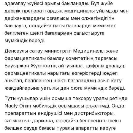
қадағалау жүйесі арқылы бақыланады. Бұл жүйе
дәрілік препараттардың медициналық ұйымдар мен
дәріханалардағы қозғалысы мен қолжетімділігін
бақылауға, сондай-ақ нақты бағаларды мемлекет
белгілеген шекті бағалармен салыстыруға
мүмкіндік береді.
Денсаулық сақтау министрлігі Медициналық және
фармацевтикалық бақылау комитетінің төрағасы
Бауыржан Жүсіповтің айтуынша, цифрлық құралдар
фармацевтикалық нарықтағы өзгерістерді жедел
анықтап, белгіленген шекті бағалардың асып кету
жағдайларына уақтылы ден қоюға мүмкіндік береді.
Тұтынушылар үшін қосымша тексеру құралы ретінде
Naqty Onim мобильдік қосымшасы қолжетімді. Онда
препараттың өндірушісі мен дистрибьюторы,
сатылатын дәріхана, сондай-ақ белгіленген шекті
бөлшек сауда бағасы туралы ақпаратты көруге