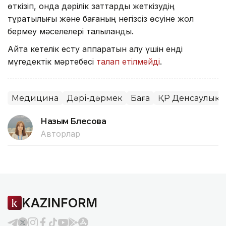
өткізіп, онда дәрілік заттарды жеткізудің
тұрақтылығы және бағаның негізсіз өсуіне жол
бермеу мәселелері талқыланды.
Айта кетелік есту аппаратын алу үшін енді
мүгедектік мәртебесі
талап етілмейді
.
Медицина
Дәрі-дәрмек
Баға
ҚР Денсаулық с
Назым Бөлесова
Авторлар
KAZINFORM