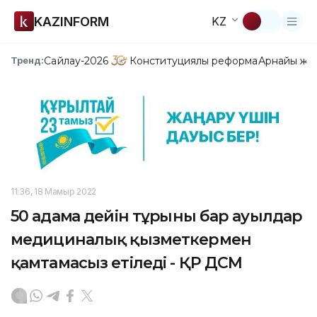
KAZINFORM
KZ
Сайлау-2026
Конституциялық реформа
Арнайы жо
Тренд:
11:36, 18 Мамыр 2022
50 адамға дейін тұрғыны бар ауылдар
медициналық қызметкермен
қамтамасыз етіледі - ҚР ДСМ