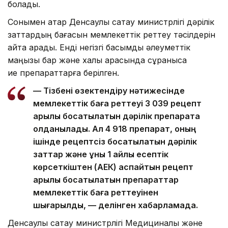
болады.
Сонымен қатар Денсаулық сақтау министрлігі дәрілік
заттардың бағасын мемлекеттік реттеу тәсілдерін
қайта қарады. Енді негізгі басымдық әлеуметтік
маңызы бар және халық арасында сұранысқа
ие препараттарға берілген.
— Тізбені өзектендіру нәтижесінде
мемлекеттік баға реттеуі 3 039 рецепт
арқылы босатылатын дәрілік препаратқа
қолданылады. Ал 4 918 препарат, оның
ішінде рецептсіз босатылатын дәрілік
заттар және құны 1 айлық есептік
көрсеткіштен (АЕК) аспайтын рецепт
арқылы босатылатын препараттар
мемлекеттік баға реттеуінен
шығарылды, — делінген хабарламада.
Денсаулық сақтау министрлігі Медициналық және