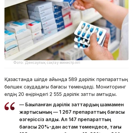
Фото: Денсаулық сақтау министрлігі
Қазақстанда шілде айында 589 дәрілік препараттың
бөлшек саудадағы бағасы төмендеді. Мониторинг
елдің 20 өңіріндегі 2 555 дәрілік затты қамтыды.
— Бақыланған дәрілік заттардың шамамен
жартысының — 1 267 препараттың бағасы
өзгеріссіз қалды. Ал 147 препараттың
бағасы 20%-дан астам төмендесе, тағы