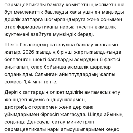
фармацевтикалық бақылау комитетінің мәліметінше,
бұл мемлекеттік бақылауды халық үшін ең маңызды
дәрілік заттарға шоғырландыруға және сонымен
қатар фармацевтикалық нарыққа түсетін әкімшілік
жүктемені азайтуға мүмкіндік береді.
Шекті бағалардың сақталуына бақылау жалғасып
жатыр. 2026 жылдың бірінші жартыжылдығында
белгіленген шекті бағаларды асырудың 6 фактісі
анықталып, олар бойынша әкімшілік шаралар
қолданылды. Салынған айыппұлдардың жалпы
сомасы 1,4 млн теңге.
Дәрілік заттардың қолжетімділігін қамтамасыз ету
жөніндегі жұмыс өндірушілермен,
дистрибьюторлармен және дәріхана
ұйымдарымен бірлесіп жалғасуда. Шілде айының
соңында Денсаулық сақтау министрлігі
фармацевтикалық нарық қатысушыларымен кеңес