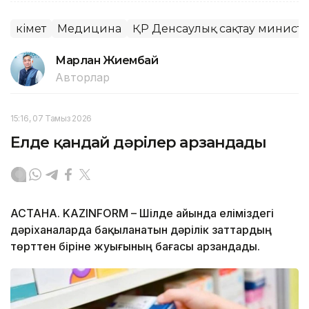
Үкімет
Медицина
ҚР Денсаулық сақтау министрл
Марлан Жиембай
Авторлар
15:16, 07 Тамыз 2026
Елде қандай дәрілер арзандады
АСТАНА. KAZINFORM – Шілде айында еліміздегі
дәріханаларда бақыланатын дәрілік заттардың
төрттен біріне жуығының бағасы арзандады.