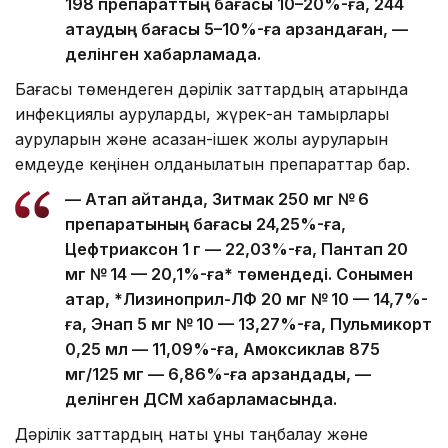
198 препараттың бағасы 10–20%-ға, 244
атаудың бағасы 5–10%-ға арзандаған, —
делінген хабарламада.
Бағасы төмендеген дәрілік заттардың қатарында
инфекциялық ауруларды, жүрек-қан тамырлары
ауруларын және асқазан-ішек жолы ауруларын
емдеуде кеңінен қолданылатын препараттар бар.
— Атап айтқанда, Зитмак 250 мг № 6
препаратының бағасы 24,25%-ға,
Цефтриаксон 1 г — 22,03%-ға, Пантап 20
мг № 14 — 20,1%-ға* төмендеді. Сонымен
қатар, *Лизиноприл-ЛФ 20 мг № 10 — 14,7%-
ға, Энап 5 мг № 10 — 13,27%-ға, Пульмикорт
0,25 мл — 11,09%-ға, Амоксиклав 875
мг/125 мг — 6,86%-ға арзандады, —
делінген ДСМ хабарламасында.
Дәрілік заттардың нақты құны таңбалау және