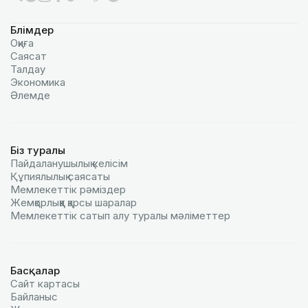
Бөлімдер
Оқиға
Саясат
Талдау
Экономика
Әлемде
Біз туралы
Пайдаланушылық келiciм
Құпиялылық саясаты
Мемлекеттік рәміздер
Жемқорлыққа қарсы шаралар
Мемлекеттік сатып алу туралы мәлiметтер
Басқалар
Сайт картасы
Байланыс