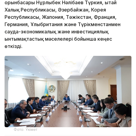
орынбасары Нұрлыбек Нәлібаев Түркия, Қытай
Халық Республикасы, Әзербайжан, Корея
Республикасы, Жапония, Тәжікстан, Франция,
Германия, Ұлыбритания және Түрікменстанмен
сауда-экономикалық және инвестициялық
ынтымақтастық мәселелері бойынша кеңес
өткізді.
Фото: Үкімет