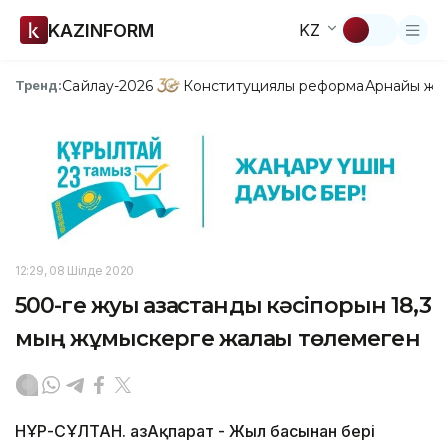
KAZINFORM
KZ
Сайлау-2026
Конституциялық реформа
Арнайы жо
Тренд:
12:29, 08 Шілде 2020
500-ге жуық қазақстандық кәсіпорын 18,3
мың жұмыскерге жалақы төлемеген
НҰР-СҰЛТАН. ҚазАқпарат - Жыл басынан бері