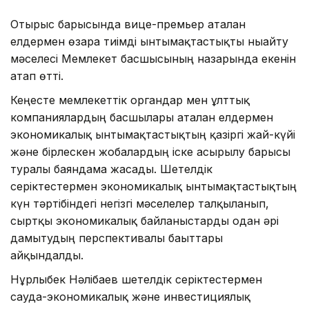
Отырыс барысында вице-премьер аталған
елдермен өзара тиімді ынтымақтастықты нығайту
мәселесі Мемлекет басшысының назарында екенін
атап өтті.
Кеңесте мемлекеттік органдар мен ұлттық
компаниялардың басшылары аталған елдермен
экономикалық ынтымақтастықтың қазіргі жай-күйі
және бірлескен жобалардың іске асырылу барысы
туралы баяндама жасады. Шетелдік
серіктестермен экономикалық ынтымақтастықтың
күн тәртібіндегі негізгі мәселелер талқыланып,
сыртқы экономикалық байланыстарды одан әрі
дамытудың перспективалы бағыттары
айқындалды.
Нұрлыбек Нәлібаев шетелдік серіктестермен
сауда-экономикалық және инвестициялық