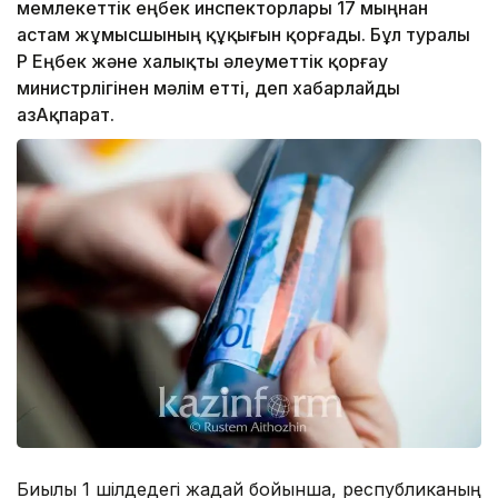
мемлекеттік еңбек инспекторлары 17 мыңнан
астам жұмысшының құқығын қорғады. Бұл туралы
ҚР Еңбек және халықты әлеуметтік қорғау
министрлігінен мәлім етті, деп хабарлайды
ҚазАқпарат.
Биылғы 1 шілдедегі жағдай бойынша, республиканың