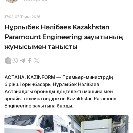
17:02, 07 Тамыз 2026
Нұрлыбек Нәлібаев Kazakhstan
Paramount Engineering зауытының
жұмысымен танысты
АСТАНА. KAZINFORM — Премьер-министрдің
бірінші орынбасары Нұрлыбек Нәлібаев
Астанадағы броньды дөңгелекті машина мен
арнайы техника өндіретін Kazakhstan Paramount
Engineering зауытына барды.