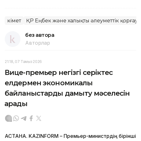
Үкімет
ҚР Еңбек және халықты әлеуметтік қорғау 
без автора
Авторлар
21:18, 07 Тамыз 2026
Вице-премьер негізгі серіктес
елдермен экономикалық
байланыстарды дамыту мәселесін
қарады
АСТАНА. KAZINFORM – Премьер-министрдің бірінші