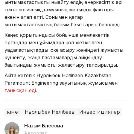
ынтымақтастықты нығайту елдің өнеркәсіптік әрі
технологиялық дамуының маңызды факторы
екенін атап өтті. Сонымен қатар
ынтымақтастықтың басым бағыттарын белгіледі.
Кеңес қорытындысы бойынша мемлекеттік
органдар мен ұйымдарға қол жеткізілген
уағдаластықтарды іске асыру жөніндегі жұмысты
күшейту, жаңа бастамаларды айқындау
бағытындағы жұмысты жалғастыру тапсырылды.
Айта кетелік Нұрлыбек Нәлібаев Kazakhstan
Paramount Engineering зауытының жұмысымен
танысқан еді
.
Үкімет
Нұрлыбек Нәлібаев
Инвестициялар
Назым Бөлесова
Авторлар