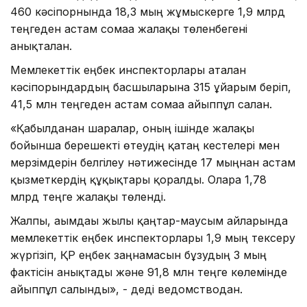
460 кәсіпорнында 18,3 мың жұмыскерге 1,9 млрд
теңгеден астам сомаға жалақы төленбегені
анықталған.
Мемлекеттік еңбек инспекторлары аталған
кәсіпорындардың басшыларына 315 ұйғарым беріп,
41,5 млн теңгеден астам сомаға айыппұл салған.
«Қабылданған шаралар, оның ішінде жалақы
бойынша берешекті өтеудің қатаң кестелері мен
мерзімдерін белгілеу нәтижесінде 17 мыңнан астам
қызметкердің құқықтары қорғалды. Оларға 1,78
млрд теңге жалақы төленді.
Жалпы, ағымдағы жылғы қаңтар-маусым айларында
мемлекеттік еңбек инспекторлары 1,9 мың тексеру
жүргізіп, ҚР еңбек заңнамасын бұзудың 3 мың
фактісін анықтады және 91,8 млн теңге көлемінде
айыппұл салынды», - деді ведомстводан.