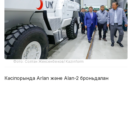
Фото: Солтан Жексенбеков/ Kazinform
Кәсіпорында Arlan және Alan-2 броньдалған
дөңгелекті машиналары, Barys жауынгерлік
броньды көлігінің 4×4, 6×6 және 8×8 өлшеміндегі
модельдері, сондай-ақ, жүзетін әрі дөңгелекті
Terrex-Barys-A 8×8 платформасы шығарылады.