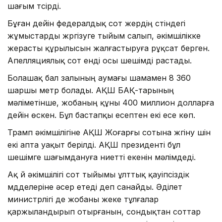
шағым түсірді.
Бұған дейін федералдық сот жердің үстіндегі
жұмыстарды жүргізуге тыйым салып, әкімшілікке
жерасты құрылысын жалғастыруға рұқсат берген.
Апелляциялық сот енді осы шешімді растады.
Болашақ бал залының аумағы шамамен 8 360
шаршы метр болады. АҚШ БАҚ-тарының
мәліметінше, жобаның құны 400 миллион долларға
дейін өскен. Бұл бастапқы есептен екі есе көп.
Трамп әкімшілігіне АҚШ Жоғарғы сотына жүгіну үшін
екі апта уақыт берілді. АҚШ президенті бұл
шешімге шағымдануға ниетті екенін мәлімдеді.
Ақ үй әкімшілігі сот тыйымы ұлттық қауіпсіздік
мүдделеріне әсер етеді деп санайды. Әділет
министрлігі де жобаны жеке тұлғалар
қаржыландырып отырғанын, сондықтан соттар