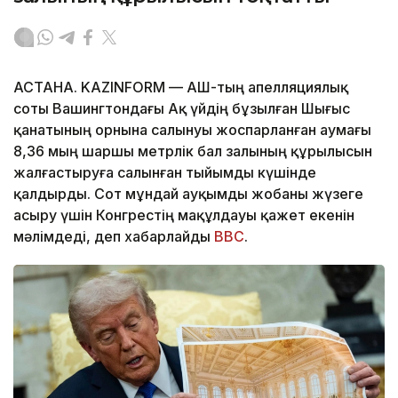
АСТАНА. KAZINFORM — АҚШ-тың апелляциялық
соты Вашингтондағы Ақ үйдің бұзылған Шығыс
қанатының орнына салынуы жоспарланған аумағы
8,36 мың шаршы метрлік бал залының құрылысын
жалғастыруға салынған тыйымды күшінде
қалдырды. Сот мұндай ауқымды жобаны жүзеге
асыру үшін Конгрестің мақұлдауы қажет екенін
мәлімдеді, деп хабарлайды
BBC
.