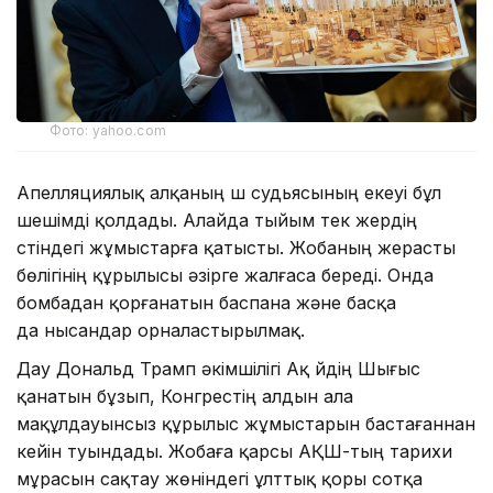
Фото: yahoo.com
Апелляциялық алқаның үш судьясының екеуі бұл
шешімді қолдады. Алайда тыйым тек жердің
үстіндегі жұмыстарға қатысты. Жобаның жерасты
бөлігінің құрылысы әзірге жалғаса береді. Онда
бомбадан қорғанатын баспана және басқа
да нысандар орналастырылмақ.
Дау Дональд Трамп әкімшілігі Ақ үйдің Шығыс
қанатын бұзып, Конгрестің алдын ала
мақұлдауынсыз құрылыс жұмыстарын бастағаннан
кейін туындады. Жобаға қарсы АҚШ-тың тарихи
мұрасын сақтау жөніндегі ұлттық қоры сотқа