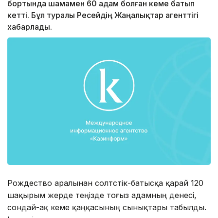
бортында шамамен 60 адам болған кеме батып
кетті. Бұл туралы Ресейдің Жаңалықтар агенттігі
хабарлады.
Рождество аралынан солтүстік-батысқа қарай 120
шақырым жерде теңізде тоғыз адамның денесі,
сондай-ақ кеме қаңқасының сынықтары табылды.