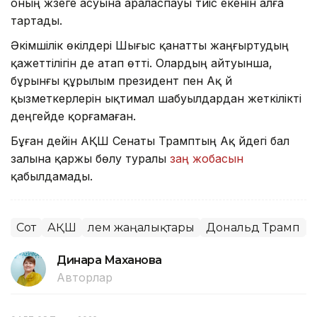
оның жүзеге асуына араласпауы тиіс екенін алға
тартады.
Әкімшілік өкілдері Шығыс қанатты жаңғыртудың
қажеттілігін де атап өтті. Олардың айтуынша,
бұрынғы құрылым президент пен Ақ үй
қызметкерлерін ықтимал шабуылдардан жеткілікті
деңгейде қорғамаған.
Бұған дейін АҚШ Сенаты Трамптың Ақ үйдегі бал
залына қаржы бөлу туралы
заң жобасын
қабылдамады.
Сот
АҚШ
Әлем жаңалықтары
Дональд Трамп
Динара Маханова
Авторлар