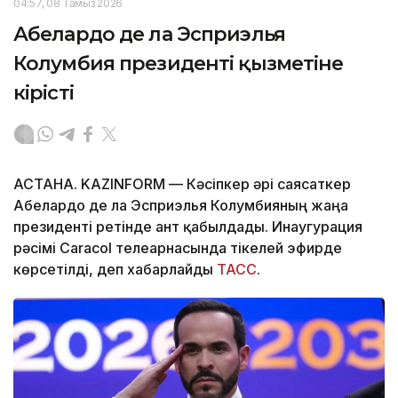
04:57, 08 Тамыз 2026
Абелардо де ла Эсприэлья
Колумбия президенті қызметіне
кірісті
АСТАНА. KAZINFORM —
Кәсіпкер әрі саясаткер
Абелардо де ла Эсприэлья Колумбияның жаңа
президенті ретінде ант қабылдады. Инаугурация
рәсімі Caracol телеарнасында тікелей эфирде
көрсетілді, деп хабарлайды
ТАСС
.