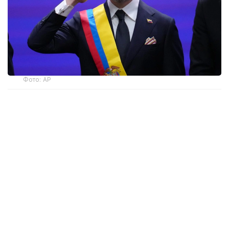
Фото: AP
— Ант етемін және Колумбияның
Конституциясы мен заңдарын адал
сақтауға халық алдында уәде беремін, —
деді мемлекет басшысы парламент
мүшелерінің қатысуымен өткен рәсімде.
Инаугурация Колумбия астанасында емес, елдің
батысындағы Кали қаласында өтті. Рәсімге
Аргентина президенті Хавьер Милей, Чили
президенті Хосе Антонио Каст және Эквадор