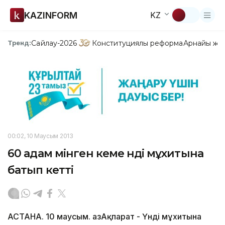
KAZINFORM
KZ
Сайлау-2026
Конституциялық реформа
Арнайы жо
Тренд:
00:02, 10 Маусым 2013
60 адам мінген кеме Үнді мұхитына
батып кетті
АСТАНА. 10 маусым. ҚазАқпарат - Үнді мұхитына