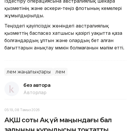
Іздестіру операциясына австралиялық шекара
қызметінің және әскери-теңіз флотының кемелері
жұмылдырылды.
Теңіздегі қауіпсіздік жөніндегі австралиялық
қызметтің баспасөз хатшысы қазіргі уақытта қаза
болғандардың ұлтын және олардың бет алған
бағыттарын анықтау мүмкін болмағанын мәлім етті.
Әлем жаңалықтары
Әлем
без автора
Авторлар
05:19, 08 Тамыз 2026
АҚШ соты Ақ үй маңындағы бал
залының құрылысын тоқтатты