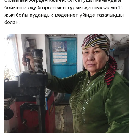
бойынша оқу бітіргенімен тұрмысқа шыққасын 16
жыл бойы аудандық мәдениет үйінде тазалықшы
болған.