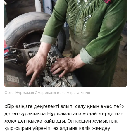
Фото: Нұржамал Омарованың жеке мұрағатынын
«Бір өзіңізге дөңгелекті алып, салу қиын емес пе?»
деген сұрағымызға Нұржамал апа «оңай жерде нан
жоқ» деп қысқа қайырды. Ол кісіден жұмыстың
қыр-сырын үйреніп, өз алдына көлік жөндеу