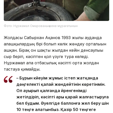
Фото: Нұржамал Омарованың жеке мұрағатынын
Жолдасы Сабырхан Ақанов 1993 жылы ауданда
алғашқылардың бірі болып көлік жөндеу орталығын
ашқан. Бірақ он шақты жылдан кейін денсаулығы
сыр беріп, кәсіптен қол үзуге тура келеді.
Нұржамал апа отбасылық кәсіпті орта жолдан
тастауға қимайды.
– Бұрын күйеуім жұмыс істеп жатқанда
дөңгелекті қалай жөндейтінін көретінмін.
Ол ауырып қалғанда үйренгенімді
жетілдіріп, кәсіпті ары қарай жалғастыруға
бел будым. Әуелгіде баллонға жел беру үшін
10 теңге алатынбыз. Қазір 50 теңгеге