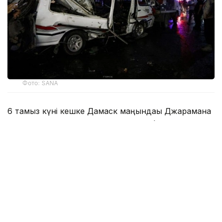
Фото: SANA
6 тамыз күні кешке Дамаск маңындағы Джарамана
қаласында жолаушылар микроавтобусына
қойылған жарылғыш құрылғы көлік қозғалыс кезінде
іске қосылды.
Сирияның SANA агенттігі Ішкі істер және
Денсаулық сақтау министрліктеріне сілтеме жасап
хабарлағандай, жарылыс салдарынан 14 адам
зардап шекті. Олардың үшеуінің жағдайы ауыр.
Сирия Ішкі істер министрлігінің мәліметінше, ішкі