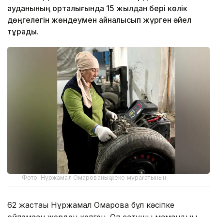
ауданының орталығында 15 жылдан бері көлік
дөңгелегін жөндеумен айналысып жүрген әйел
тұрады.
Фото: Нұржамал Омарованың жеке мұрағатынын
62 жастағы Нұржамал Омарова бұл кәсіпке
ойламаған жерден келген. Ол сатушы мамандығы