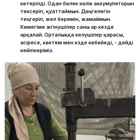
көтерілді. Одан бөлек көлік аккумуляторын
тексеріп, қуаттаймын. Дөңгелегін
теңгеріп, жел беремін, жамаймын.
Көмегіме жүгінушілер саны әр кезде
әрқалай. Орталыққа келушілер қарасы,
әсіресе, көктем мен күзде көбейеді, - дейді
кейіпкеріміз.