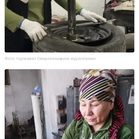
Фото: Нұржамал Омарованың жеке мұрағатынын