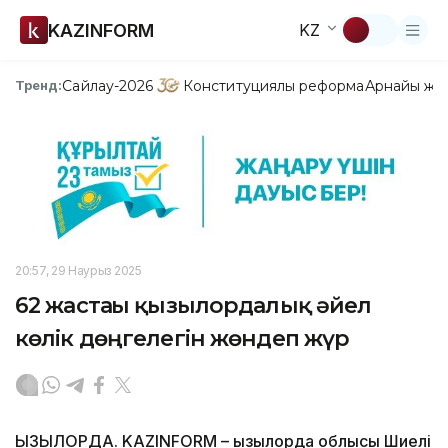
KAZINFORM
KZ
Сайлау-2026
Конституциялық реформа
Арнайы жо
Тренд:
20:57, 29 Наурыз 2025
62 жастағы қызылордалық әйел
көлік дөңгелегін жөндеп жүр
ҚЫЗЫЛОРДА. KAZINFORM – Қызылорда облысы Шиелі