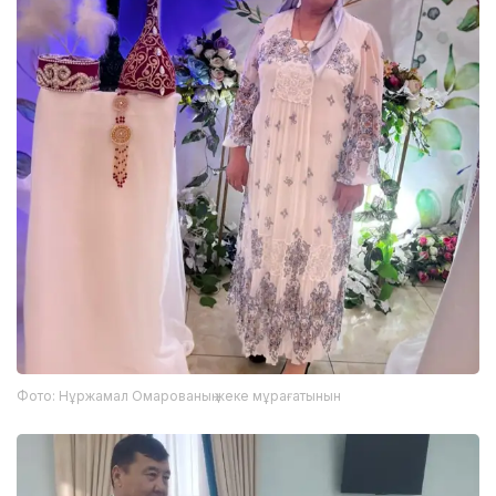
Фото: Нұржамал Омарованың жеке мұрағатынын