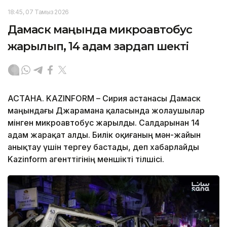
18:45, 07 Тамыз 2026
Дамаск маңында микроавтобус
жарылып, 14 адам зардап шекті
АСТАНА. KAZINFORM – Сирия астанасы Дамаск
маңындағы Джарамана қаласында жолаушылар
мінген микроавтобус жарылды. Салдарынан 14
адам жарақат алды. Билік оқиғаның мән-жайын
анықтау үшін тергеу бастады, деп хабарлайды
Kazinform агенттігінің меншікті тілшісі.