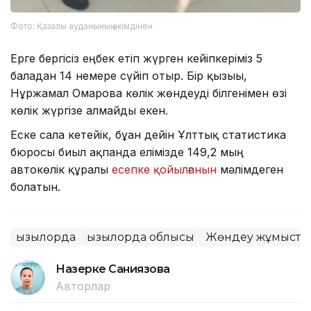
Фото: Қазалы ауданының әкімдінен
Ерге бергісіз еңбек етіп жүрген кейіпкеріміз 5
баладан 14 немере сүйіп отыр. Бір қызығы,
Нұржамал Омарова көлік жөндеуді білгенімен өзі
көлік жүргізе алмайды екен.
Еске сала кетейік, бұған дейін Ұлттық статистика
бюросы биыл ақпанда елімізде 149,2 мың
автокөлік құралы
есепке қойылғанын
мәлімдеген
болатын.
Қызылорда
Қызылорда облысы
Жөндеу жұмыста
Назерке Саниязова
Авторлар