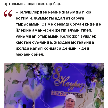
орталығын ашқан жастар бар.
– Келушілерден көбіне жағымды пікір
естимін. Жұмысты адал атқаруға
тырысамын. Өзіме сенімді болған күнде де
үйлеріне аман-есен жетіп алуын тілеп,
уайымдап отырамын. Көлік жүргізушілер
қыстың суығында, жаздың ыстығында
жолда қалып қоймаса деймін, - деді
механик әйел.