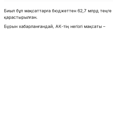
Биыл бұл мақсаттарға бюджеттен 62,7 млрд теңге
қарастырылған.
Бұрын хабарланғандай, АӘК-тің негізгі мақсаты –
ақшалай төлем түрінде қолдауды жүзеге асыру
және отбасының еңбекке қабілетті мүшелерін
жұмыспен қамтуға жәрдемдесудің белсенді
шараларына тарту арқылы отбасын қиын өмірлік
жағдайдан шығару.
АӘК мыналарды көздейді:
- табысы кедейлік шегінен аспайтын азаматтарға
тоқсан сайын әлеуметтік көмек тағайындау;
- табысы аз отбасылардағы 1 жас пен 6 жас
аралығындағы әр балаға 1,5 АЕК мөлшерінде ай
сайынғы қосымша төлем беру. Ағымдағы жылдың
1 сәуіріне АӘК алушылар қатарынан мектеп жасына