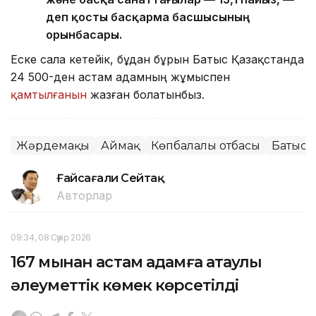
деп қосты басқарма басшысының
орынбасары.
Еске сала кетейік, бұдан бұрын Батыс Қазақстанда
24 500-ден астам адамның жұмыспен
қамтылғанын
жазған болатынбыз.
Жәрдемақы
Аймақ
Көпбалалы отбасы
Батыс 
Ғайсағали Сейтақ
Авторлар
09:34, 08 Сәуір 2026
167 мыңнан астам адамға атаулы
әлеуметтік көмек көрсетілді