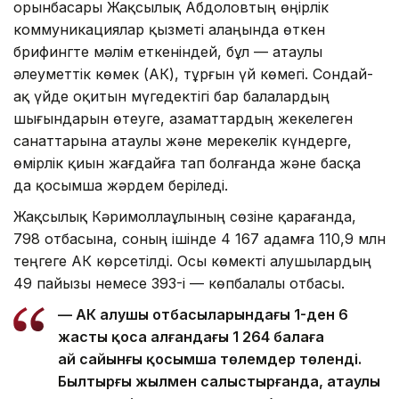
орынбасары Жақсылық Абдоловтың өңірлік
коммуникациялар қызметі алаңында өткен
брифингте мәлім еткеніндей, бұл — атаулы
әлеуметтік көмек (АӘК), тұрғын үй көмегі. Сондай-
ақ үйде оқитын мүгедектігі бар балалардың
шығындарын өтеуге, азаматтардың жекелеген
санаттарына атаулы және мерекелік күндерге,
өмірлік қиын жағдайға тап болғанда және басқа
да қосымша жәрдем беріледі.
Жақсылық Кәримоллаұлының сөзіне қарағанда,
798 отбасына, соның ішінде 4 167 адамға 110,9 млн
теңгеге АӘК көрсетілді. Осы көмекті алушылардың
49 пайызы немесе 393-і — көпбалалы отбасы.
— АӘК алушы отбасыларындағы 1-ден 6
жасты қоса алғандағы 1 264 балаға
ай сайынғы қосымша төлемдер төленді.
Былтырғы жылмен салыстырғанда, атаулы