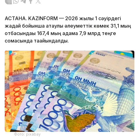
АСТАНА. KAZINFORM — 2026 жылғы 1 сәуірдегі
жағдай бойынша атаулы әлеуметтік көмек 31,1 мың
отбасындағы 167,4 мың адамға 7,9 млрд теңге
сомасында тағайындалды.
Фото: pixabay