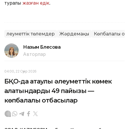
туралы
жазған едік
.
Әлеуметтік төлемдер
Жәрдемақы
Көпбалалы от
Назым Бөлесова
Авторлар
04:00, 22 Сәуір 2026
БҚО-да атаулы әлеуметтік көмек
алатындардың 49 пайызы —
көпбалалы отбасылар