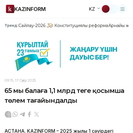
KAZINFORM
KZ
Сайлау-2026
Конституциялық реформа
Арнайы жо
Тренд:
09:15, 17 Сәуір 2025
65 мың балаға 1,1 млрд теңге қосымша
төлем тағайындалды
АСТАНА. KAZINFORM – 2025 жылғы 1 сәуірдегі