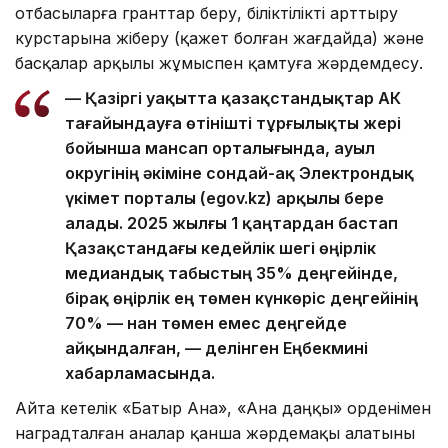
отбасыларға гранттар беру, біліктілікті арттыру
курстарына жіберу (қажет болған жағдайда) және
басқалар арқылы жұмыспен қамтуға жәрдемдесу.
— Қазіргі уақытта қазақстандықтар АӘК
тағайындауға өтінішті тұрғылықты жері
бойынша мансап орталығында, ауыл
округінің әкіміне сондай-ақ Электрондық
үкімет порталы (egov.kz) арқылы бере
алады. 2025 жылғы 1 қаңтардан бастап
Қазақстандағы кедейлік шегі өңірлік
медиандық табыстың 35% деңгейінде,
бірақ өңірлік ең төмен күнкөріс деңгейінің
70% — нан төмен емес деңгейде
айқындалған, — делінген Еңбекмині
хабарламасында.
Айта кетелік «Батыр Ана», «Ана даңқы» орденімен
наградталған аналар қанша жәрдемақы алатыны