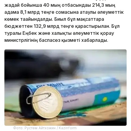
жағдай бойынша 40 мың отбасындағы 214,3 мың
адамға 8,1 млрд теңге сомасына атаулы әлеуметтік
көмек тағайындалды. Биыл бұл мақсаттарға
бюджеттен 132,9 млрд теңге қарастырылған. Бұл
туралы Еңбек және халықты әлеуметтік қорғау
министрлігінің баспасөз қызметі хабарлады.
Фото: Рустем Айтхожин / Kazinform