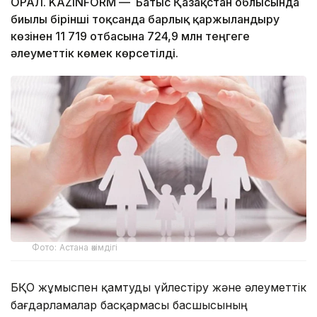
ОРАЛ. KAZINFORM — Батыс Қазақстан облысында
биылғы бірінші тоқсанда барлық қаржыландыру
көзінен 11 719 отбасына 724,9 млн теңгеге
әлеуметтік көмек көрсетілді.
Фото: Астана әкімдігі
БҚО жұмыспен қамтуды үйлестіру және әлеуметтік
бағдарламалар басқармасы басшысының