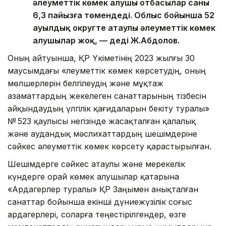
әлеуметтік көмек алушы отбасылар саны
6,3 пайызға төмендеді. Облыс бойынша 52
ауылдық округте атаулы әлеуметтік көмек
алушылар жоқ, — деді Ж.Абдолов.
Оның айтуынша, ҚР Үкіметінің 2023 жылғы 30
маусымдағы «Әлеуметтік көмек көрсетудің, оның
мөлшерлерін белгілеудің және мұқтаж
азаматтардың жекелеген санаттарының тізбесін
айқындаудың үлгілік қағидаларын бекіту туралы»
№ 523 қаулысы негізінде жасақталған қалалық
және аудандық мәслихаттардың шешімдеріне
сәйкес әлеуметтік көмек көрсету қарастырылған.
Шешімдерге сәйкес атаулы және мерекелік
күндерге орай көмек алушылар қатарына
«Ардагерлер туралы» ҚР Заңымен анықталған
санаттар бойынша екінші дүниежүзілік соғыс
ардагерлері, соларға теңестірілгендер, өзге