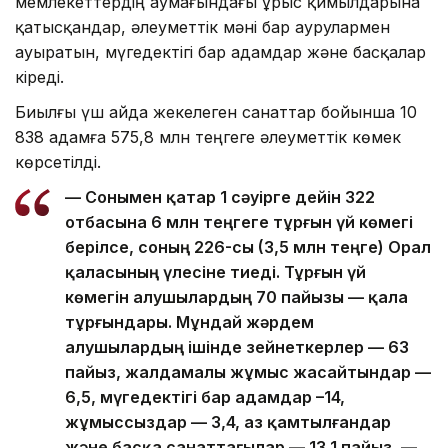
мемлекеттердің аумағындағы ұрыс қимылдарына
қатысқандар, әлеуметтік мәні бар аурулармен
ауыратын, мүгедектігі бар адамдар және басқалар
кіреді.
Биылғы үш айда жекелеген санаттар бойынша 10
838 адамға 575,8 млн теңгеге әлеуметтік көмек
көрсетілді.
— Сонымен қатар 1 сәуірге дейін 322
отбасына 6 млн теңгеге тұрғын үй көмегі
берілсе, соның 226-сы (3,5 млн теңге) Орал
қаласының үлесіне тиеді. Тұрғын үй
көмегін алушылардың 70 пайызы — қала
тұрғындары. Мұндай жәрдем
алушылардың ішінде зейнеткерлер — 63
пайыз, жалдамалы жұмыс жасайтындар —
6,5, мүгедектігі бар адамдар –14,
жұмыссыздар — 3,4, аз қамтылғандар
және басқа санаттағылар — 13,1 пайыз, —