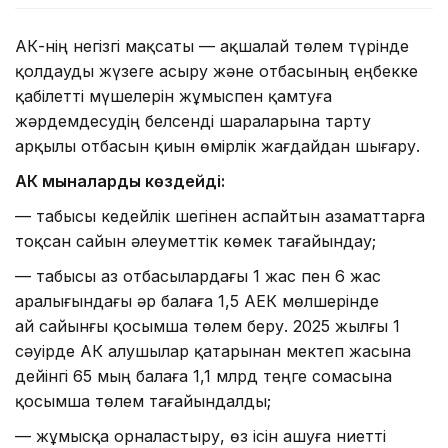
АӘК-нің негізгі мақсаты — ақшалай төлем түрінде
қолдауды жүзеге асыру және отбасының еңбекке
қабілетті мүшелерін жұмыспен қамтуға
жәрдемдесудің белсенді шараларына тарту
арқылы отбасын қиын өмірлік жағдайдан шығару.
АӘК мыналарды көздейді:
— табысы кедейлік шегінен аспайтын азаматтарға
тоқсан сайын әлеуметтік көмек тағайындау;
— табысы аз отбасылардағы 1 жас пен 6 жас
аралығындағы әр балаға 1,5 АЕК мөлшерінде
ай сайынғы қосымша төлем беру. 2025 жылғы 1
сәуірде АӘК алушылар қатарынан мектеп жасына
дейінгі 65 мың балаға 1,1 млрд теңге сомасына
қосымша төлем тағайындалды;
— жұмысқа орналастыру, өз ісін ашуға ниетті