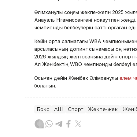
Әлімханұлы соңғы жекпе-жегін 2025 жылғы
Анауэль Нгамиссенгені нокаутпен жеңді.
чемпиондық белбеулерін сәтті қорғаған еді.
Кейін орта салмақтағы WBA чемпионымен ө
қарсыласының допинг сынамасы оң нәтиже
2026 жылдың желтоқсанына дейін спортта
Ал Жәнібектің WBO чемпиондық белбеуі өзі
Осыған дейін Жәнібек Әлімханұлы
әлем 
болатын.
Бокс
АҚШ
Спорт
Жекпе-жек
Жәні