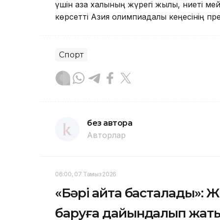
үшін қазақ халқының жүрегі жылы, ниеті м
көрсетті Азия олимпиадалық кеңесінің пре
Спорт
без автора
Авторлар
06:00, 07 Тамыз 2026
«Бәрі қайта басталады»: 
баруға дайындалып жат