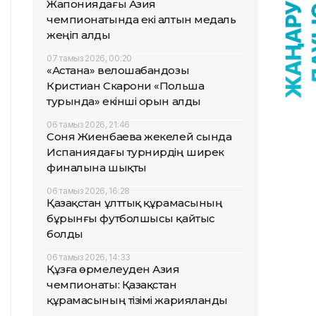
Жапониядағы Азия
чемпионатында екі алтын медаль
жеңіп алды
07 тамыз 2026, 00:20
«Астана» велошабандозы
Кристиан Скарони «Польша
турында» екінші орын алды
06 тамыз 2026, 21:46
Соня Жиенбаева жекелей сында
Испаниядағы турнирдің ширек
финалына шықты
06 тамыз 2026, 16:28
Қазақстан ұлттық құрамасының
бұрынғы футболшысы қайтыс
болды
06 тамыз 2026, 14:33
Құзға өрмелеуден Азия
чемпионаты: Қазақстан
құрамасының тізімі жарияланды