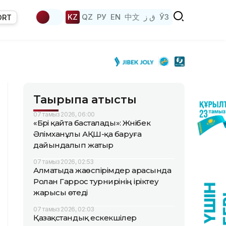
KZ
QZ
РУ
EN
中文
ق ز
ЎЗ
ORT
Тақырыпқа қатысты
07 тамыз 2026, 06:00
«Бәрі қайта басталады»: Жәнібек
Әлімханұлы АҚШ-қа баруға
дайындалып жатыр
07 тамыз 2026, 02:53
Алматыда жаөспірімдер арасында
Ролан Гаррос турнирінің іріктеу
жарысы өтеді
07 тамыз 2026, 02:03
Қазақстандық ескекшілер