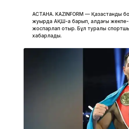
АСТАНА. KAZINFORM — Қазақстандық б
жуырда АҚШ-қа барып, алдағы жекпе
жоспарлап отыр. Бұл туралы спорт
хабарлады.