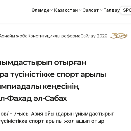
Әлемде
Қазақстан
Саясат
Талдау
SP
Арнайы жоба
Конституциялық реформа
Сайлау-2026
 ұйымдастырып отырған
ра түсіністікке спорт арқылы
мпиадалық кеңесінің
л-Фахад әл-Сабах
қаров/ - 7-қысқы Азия ойындарын ұйымдастырып
түсіністікке спорт арқылы жол ашып отыр.