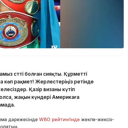
амыз сәтті болған сияқты. Құрметті
 көп рақмет! Жерлестеріңіз ретінде
елесіздер. Қазір визаны күтіп
болса, жақын күндері Америкаға
амада.
лмақ дәрежесінде
WBO рейтингінде
жекпе-жексіз-
болатын.