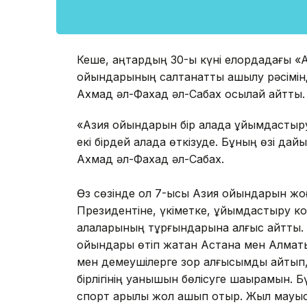
Кеше, қаңтардың 30-ы күні елордадағы «
ойындарының салтанатты ашылу рәсімінд
Ахмад әл-Фахад әл-Сабах осылай айтты.
«Азия ойындарын бір қалада ұйымдастыру
екі бірдей қалада өткізуде. Бұның өзі да
Ахмад әл-Фахад әл-Сабах.
Өз сөзінде ол 7-қысқы Азия ойындарын ж
Президентіне, үкіметке, ұйымдастыру ко
қалаларының тұрғындарына алғыс айтты. 
ойындары өтіп жатқан Астана мен Алматы 
мен демеушілерге зор алғысымды айтып,
бірлігінің қуанышын бөлісуге шақырамын. Б
спорт арқылы жол ашып отыр. Жыл мауысын