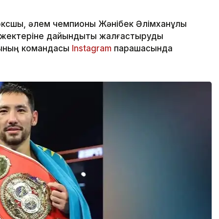
оксшы, әлем чемпионы Жәнібек Әлімханұлы
-жектеріне дайындықты жалғастыруды
шының командасы
Instagram
парақшасында