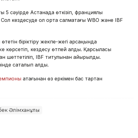
 5 сәуірде Астанада өткізіп, франциялық
 Сол кездесуде ол орта салмақтағы WBO және IBF
тетін біріктіру жекпе-жегі қарсаңында
 көрсетіп, кездесу өтпей қалды. Қарсыласы
н шеттетіліп, IBF титулынан айырылды.
нде сақталып қалды.
чемпионы
атағынан өз еркімен бас тартқан
бек Әлімханұлы