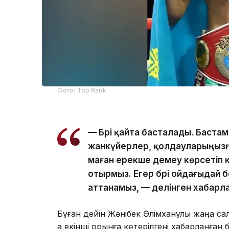
Фото: Top Rank
— Бәрі қайта басталады. Бастам
жанкүйерлер, қолдауларыңызға
маған ерекше демеу көрсетіп к
отырмыз. Егер бәрі ойдағыдай 
аттанамыз, — делінген хабарл
Бұған дейін Жәнібек Әлімханұлы жаңа са
ақ екінші орынға көтерілгені хабарланған 