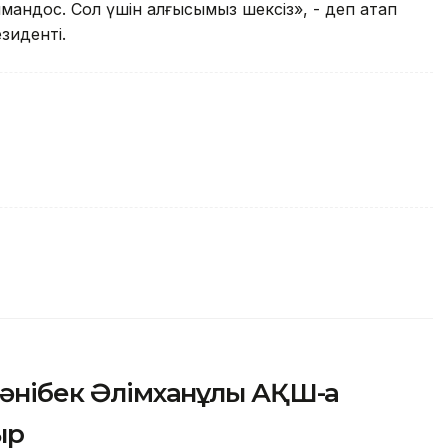
еймандос. Сол үшін алғысымыз шексіз», - деп атап
зиденті.
Жәнібек Әлімханұлы АҚШ-қа
ыр