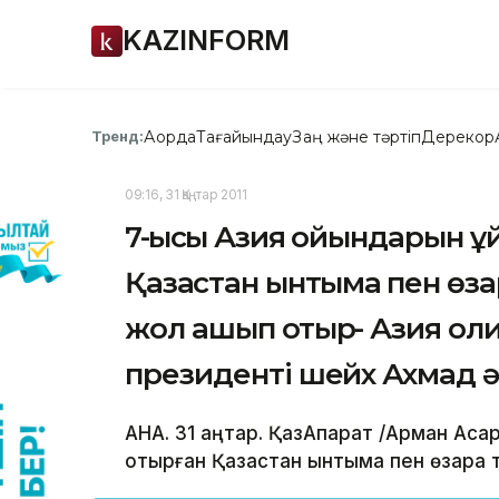
KAZINFORM
Ақорда
Тағайындау
Заң және тәртіп
Дерекқор
Тренд:
09:16, 31 Қаңтар 2011
7-қысқы Азия ойындарын
Қазақстан ынтымақ пен өза
жол ашып отыр- Азия оли
президенті шейх Ахмад ә
АНА. 31 қаңтар. ҚазАқпарат /Арман Ас
отырған Қазақстан ынтымақ пен өзара 