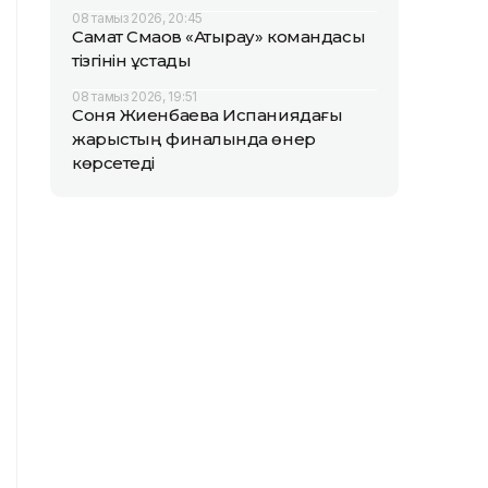
08 тамыз 2026, 20:45
Самат Смақов «Атырау» командасы
тізгінін ұстады
08 тамыз 2026, 19:51
Соня Жиенбаева Испаниядағы
жарыстың финалында өнер
көрсетеді