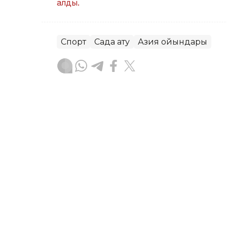
алды.
Спорт
Садақ ату
Азия ойындары
Эльмира Оралбаева
Авторлар
02:00, 09 Тамыз 2026
ҚПЛ: «Каспий» - «Ұлытау
АСТАНА. KAZINFORM - Футболдан Қаза