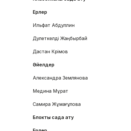
Ерлер
Ильфат Абдуллин
Дәулеткелді Жаңбырбай
Дастан Кәрімов
Әйелдер
Александра Землянова
Медина Мұрат
Самира Жұмағұлова
Блоктық садақ ату
Ерлер