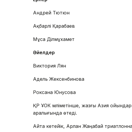
Андрей Тютюн
Ақбарәлі Қарабаев
Мұса Ділмұхамет
Әйелдер
Виктория Лян
Адель Жексенбинова
Роксана Юнусова
ҚР ҰОК мәліметінше, жазғы Азия ойындар
аралығында өтеді.
Айта кетейік, Арлан Жаңабай триатлонна