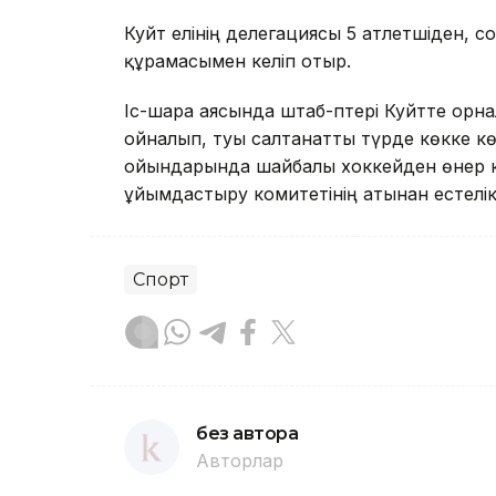
Куәйт елінің делегациясы 5 атлетшіден, 
құрамасымен келіп отыр.
Іс-шара аясында штаб-пәтері Куәйтте орн
ойналып, туы салтанатты түрде көкке кө
ойындарында шайбалы хоккейден өнер к
ұйымдастыру комитетінің атынан естелік 
Спорт
без автора
Авторлар