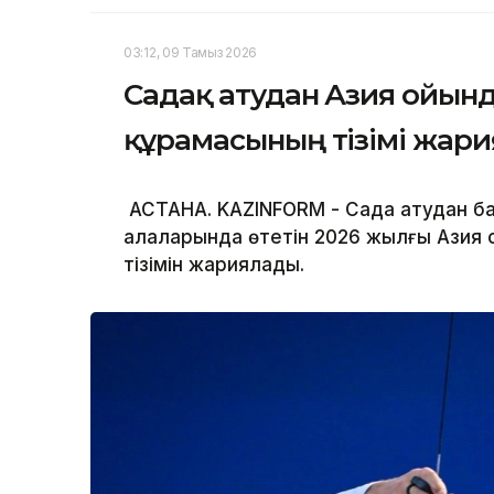
03:12, 09 Тамыз 2026
Садақ атудан Азия ойынд
құрамасының тізімі жар
АСТАНА. KAZINFORM - Садақ атудан 
қалаларында өтетін 2026 жылғы Азия 
тізімін жариялады.