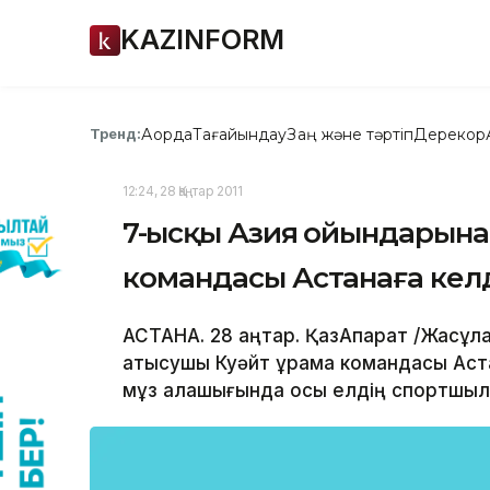
KAZINFORM
Ақорда
Тағайындау
Заң және тәртіп
Дерекқор
Тренд:
12:24, 28 Қаңтар 2011
7-Қысқы Азия ойындарын
командасы Астанаға кел
АСТАНА. 28 қаңтар. ҚазАқпарат /Жасұ
қатысушы Куәйт құрама командасы Аст
мұз қалашығында осы елдің спортшыла