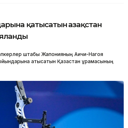
арына қатысатын Қазақстан
ияланды
бапкерлер штабы Жапонияның Аичи-Нагоя
ойындарына қатысатын Қазақстан құрамасының