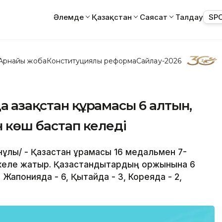
Әлемде
Қазақстан
Саясат
Талдау
SP
Арнайы жоба
Конституциялық реформа
Сайлау-2026
 Қазақстан құрамасы 6 алтын,
н көш бастап келеді
анұлы/ - Қазақстан құрамасы 16 медальмен 7-
келе жатыр. Қазақстандықтардың қоржынына 6
л Жапонияда - 6, Қытайда - 3, Кореяда - 2,