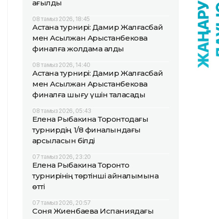
қағылды
08 тамыз 2026, 18:45
Астана турнирі: Дамир Жалғасбай
мен Асылжан Арыстанбекова
финалға жолдама алды
08 тамыз 2026, 14:40
Астана турнирі: Дамир Жалғасбай
мен Асылжан Арыстанбекова
финалға шығу үшін таласады
08 тамыз 2026, 05:43
Елена Рыбакина Торонтодағы
турнирдің 1/8 финалындағы
қарсыласын білді
07 тамыз 2026, 23:20
Елена Рыбакина Торонто
турнирінің төртінші айналымына
өтті
07 тамыз 2026, 20:57
Соня Жиенбаева Испаниядағы