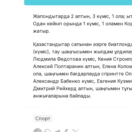
Жапондықтарда 2 алтын, 3 күміс, 1 қола; қы
Одан кейінгі орында 1 күміс, 1 қоламен К
жатыр.
Қазақстандықтар сапынан әзірге биатлонд
(күміс), тау шаңғысымен жылдам құлдил
Людмила Федотова күміс, Кения Строило
Алексей Полтаранин алтын, Елена Колом
қола, шаңғымен бағдарлауда спринтте О
Александр Бабенко күміс, Евгения Кузми
Дмитрий Рейхерд алтын, шаңғымен тұғыр
қанжығаларына байлады.
Спорт