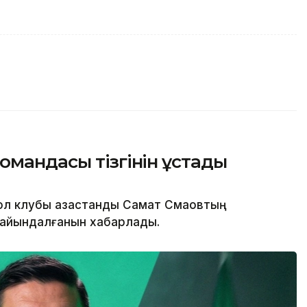
омандасы тізгінін ұстады
 клубы қазақстандық Самат Смақовтың
ағайындалғанын хабарлады.