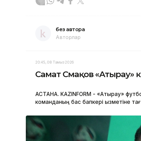
без автора
Авторлар
20:45, 08 Тамыз 2026
Самат Смақов «Атырау» к
АСТАНА. KAZINFORM - «Атырау» футбол
команданың бас бапкері қызметіне т