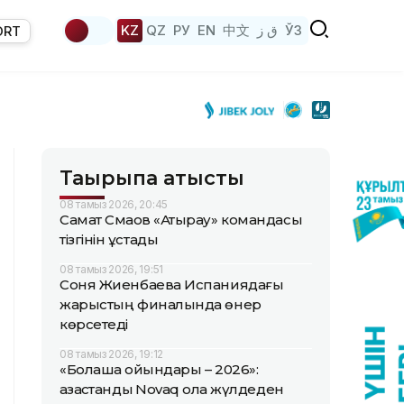
KZ
QZ
РУ
EN
中文
ق ز
ЎЗ
ORT
Тақырыпқа қатысты
08 тамыз 2026, 20:45
Самат Смақов «Атырау» командасы
тізгінін ұстады
08 тамыз 2026, 19:51
Соня Жиенбаева Испаниядағы
жарыстың финалында өнер
көрсетеді
08 тамыз 2026, 19:12
«Болашақ ойындары – 2026»:
қазақстандық Novaq қола жүлдеден