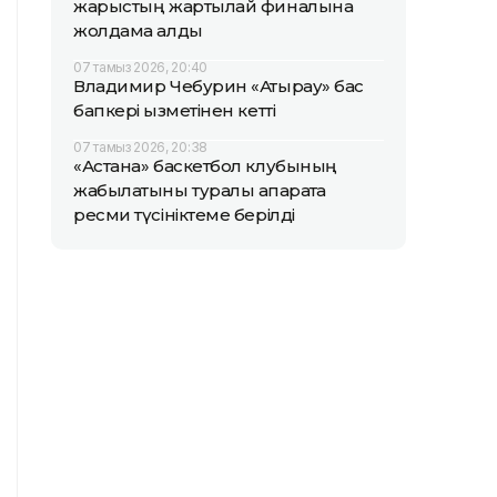
жарыстың жартылай финалына
жолдама алды
07 тамыз 2026, 20:40
Владимир Чебурин «Атырау» бас
бапкері қызметінен кетті
07 тамыз 2026, 20:38
«Астана» баскетбол клубының
жабылатыны туралы ақпаратқа
ресми түсініктеме берілді