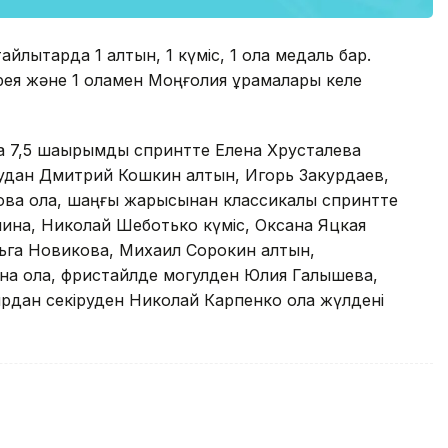
тайлықтарда 1 алтын, 1 күміс, 1 қола медаль бар.
орея және 1 қоламен Моңғолия құрамалары келе
а 7,5 шақырымдық спринтте Елена Хрусталева
аудан Дмитрий Кошкин алтын, Игорь Закурдаев,
ва қола, шаңғы жарысынан классикалық спринтте
ина, Николай Шеботько күміс, Оксана Яцкая
льга Новикова, Михаил Сорокин алтын,
на қола, фристайлде могулден Юлия Галышева,
дан секіруден Николай Карпенко қола жүлдені