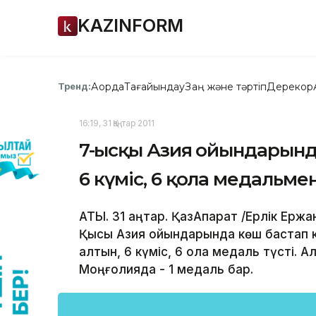
KAZINFORM
Ақорда
Тағайындау
Заң және тәртіп
Дерекқор
Тренд:
16:19, 31 Қаңтар 2011
7-Қысқы Азия ойындарында
6 күміс, 6 қола медальме
АТЫ. 31 қаңтар. ҚазАқпарат /Ерлік Ерж
Қысқы Азия ойындарында көш бастап 
алтын, 6 күміс, 6 қола медаль түсті. А
Моңғолияда - 1 медаль бар.