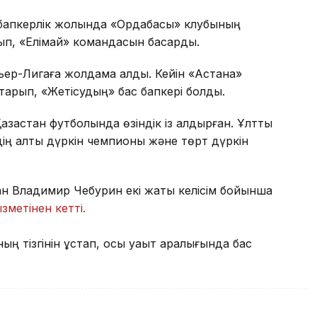
 бапкерлік жолында «Ордабасы» клубының
п, «Елімай» командасын басқарды.
ьер-Лигаға жолдама алды. Кейін «Астана»
тқарып, «Жетісудың» бас бапкері болды.
ақстан футболында өзіндік із қалдырған. Ұлттық
здің алты дүркін чемпионы және төрт дүркін
ман Владимир Чебурин екі жақты келісім бойынша
ызметінен кетті.
 тізгінін ұстап, осы уақыт аралығында бас