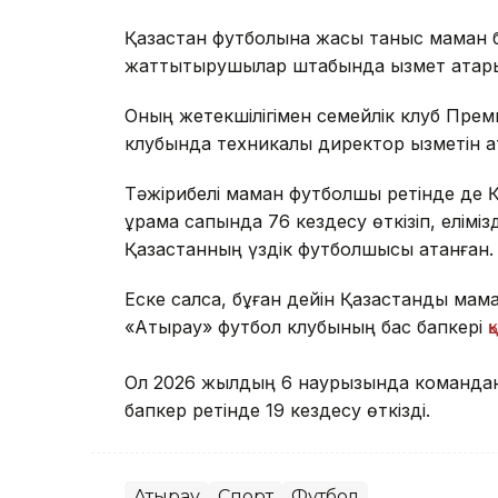
Қазақстан футболына жақсы таныс маман
жаттықтырушылар штабында қызмет атқары
Оның жетекшілігімен семейлік клуб Прем
клубында техникалық директор қызметін а
Тәжірибелі маман футболшы ретінде де Қаз
құрама сапында 76 кездесу өткізіп, елімі
Қазақстанның үздік футболшысы атанған.
Еске салсақ, бұған дейін Қазақстандық ма
«Атырау» футбол клубының бас бапкері
қ
Ол 2026 жылдың 6 наурызында команданың
бапкер ретінде 19 кездесу өткізді.
Атырау
Спорт
Футбол