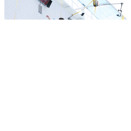
Фото: ҚР ҰОК
Жарыс барысында U19 және U17 жас санатында
жүлделер сарапқа салынады.
Евгений Ким, Матвей Павлов, Глеб Семёшкин,
Дмитрий Ананьев, Әлихан Татамбай, Рашид
Хайбуллин, Роман Курассов, Алексей Стребков,
Кымсан Цой, Яна Войтович, Лейла Геккеева,