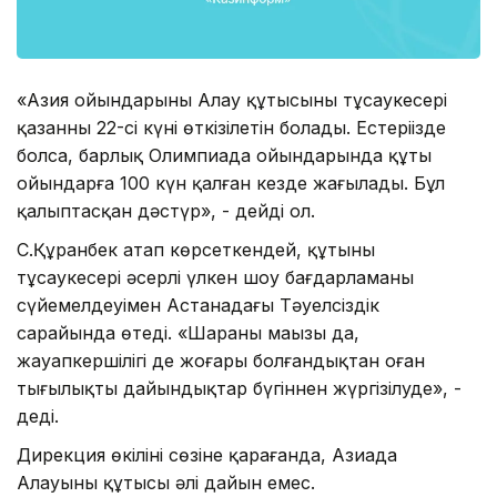
«Азия ойындарының Алау құтысының тұсаукесері
қазанның 22-сі күні өткізілетін болады. Естеріңізде
болса, барлық Олимпиада ойындарында құты
ойындарға 100 күн қалған кезде жағылады. Бұл
қалыптасқан дәстүр», - дейді ол.
С.Құранбек атап көрсеткендей, құтының
тұсаукесері әсерлі үлкен шоу бағдарламаның
сүйемелдеуімен Астанадағы Тәуелсіздік
сарайында өтеді. «Шараның маңызы да,
жауапкершілігі де жоғары болғандықтан оған
тыңғылықты дайындықтар бүгіннен жүргізілуде», -
деді.
Дирекция өкілінің сөзіне қарағанда, Азиада
Алауының құтысы әлі дайын емес.