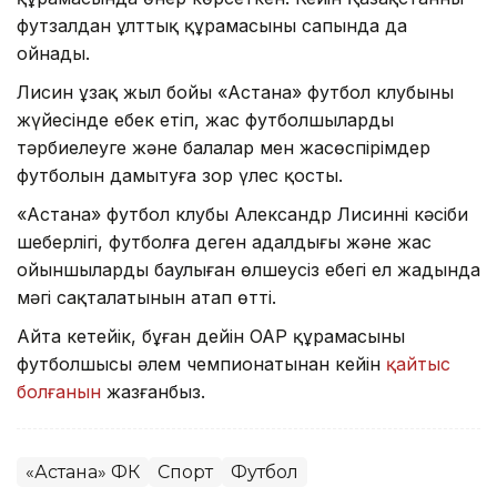
футзалдан ұлттық құрамасының сапында да
ойнады.
Лисин ұзақ жыл бойы «Астана» футбол клубының
жүйесінде еңбек етіп, жас футболшыларды
тәрбиелеуге және балалар мен жасөспірімдер
футболын дамытуға зор үлес қосты.
«Астана» футбол клубы Александр Лисиннің кәсіби
шеберлігі, футболға деген адалдығы және жас
ойыншыларды баулыған өлшеусіз еңбегі ел жадында
мәңгі сақталатынын атап өтті.
Айта кетейік, бұған дейін ОАР құрамасының
футболшысы әлем чемпионатынан кейін
қайтыс
болғанын
жазғанбыз.
«Астана» ФК
Спорт
Футбол