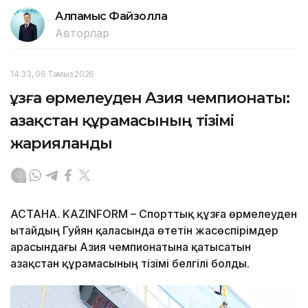
Алпамыс Файзолла
Авторлар
14:33, 06 Тамыз 2026
Құзға өрмелеуден Азия чемпионаты:
Қазақстан құрамасының тізімі
жарияланды
АСТАНА. KAZINFORM – Спорттық құзға өрмелеуден
Қытайдың Гуйян қаласында өтетін жасөспірімдер
арасындағы Азия чемпионатына қатысатын
Қазақстан құрамасының тізімі белгілі болды.