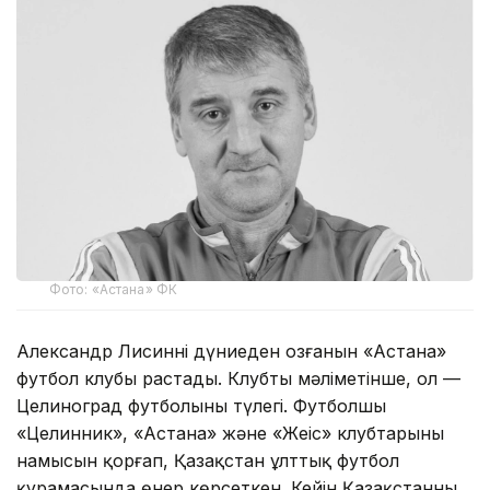
Фото: «Астана» ФК
Александр Лисиннің дүниеден озғанын «Астана»
футбол клубы растады. Клубтың мәліметінше, ол —
Целиноград футболының түлегі. Футболшы
«Целинник», «Астана» және «Жеңіс» клубтарының
намысын қорғап, Қазақстан ұлттық футбол
құрамасында өнер көрсеткен. Кейін Қазақстанның