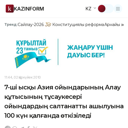
KAZINFORM
KZ
Сайлау-2026
Конституциялық реформа
Арнайы жо
Тренд:
11:44, 02 Қыркүйек 2010
7-ші Қысқы Азия ойындарының Алау
құтысының тұсаукесері
ойындардың салтанатты ашылуына
100 күн қалғанда өткізіледі