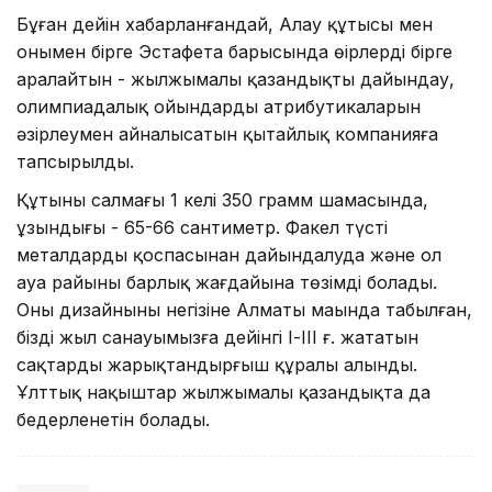
Бұған дейін хабарланғандай, Алау құтысы мен
онымен бірге Эстафета барысында өңірлерді бірге
аралайтын - жылжымалы қазандықты дайындау,
олимпиадалық ойындардың атрибутикаларын
әзірлеумен айналысатын қытайлық компанияға
тапсырылды.
Құтының салмағы 1 келі 350 грамм шамасында,
ұзындығы - 65-66 сантиметр. Факел түсті
металдардың қоспасынан дайындалуда және ол
ауа райының барлық жағдайына төзімді болады.
Оның дизайнының негізіне Алматы маңында табылған,
біздің жыл санауымызға дейінгі І-ІІІ ғ. жататын
сақтардың жарықтандырғыш құралы алынды.
Ұлттық нақыштар жылжымалы қазандықта да
бедерленетін болады.