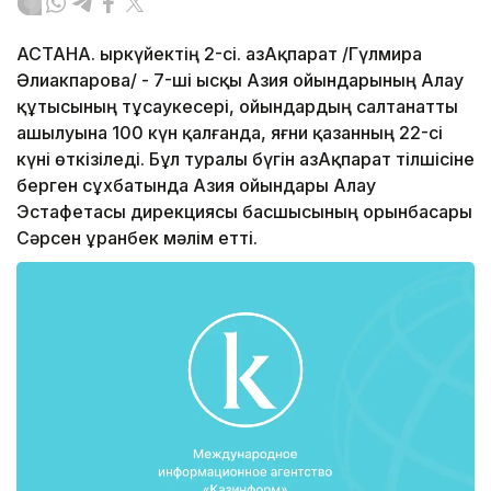
АСТАНА. Қыркүйектің 2-сі. ҚазАқпарат /Гүлмира
Әлиакпарова/ - 7-ші Қысқы Азия ойындарының Алау
құтысының тұсаукесері, ойындардың салтанатты
ашылуына 100 күн қалғанда, яғни қазанның 22-сі
күні өткізіледі. Бұл туралы бүгін ҚазАқпарат тілшісіне
берген сұхбатында Азия ойындары Алау
Эстафетасы дирекциясы басшысының орынбасары
Сәрсен Құранбек мәлім етті.