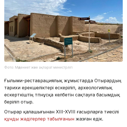
Фото: Мәдениет және ақпарат министрлігі
Ғылыми-реставрациялық жұмыстарда Отырардың
тарихи ерекшеліктері ескеріліп, археологиялық
ескерткіштің түпнұсқа келбетін сақтауға басымдық
беріліп отыр.
Отырар қалашығынан XIII-XVIII ғасырларға тиесілі
құнды жәдігерлер табылғанын
жазған едік.