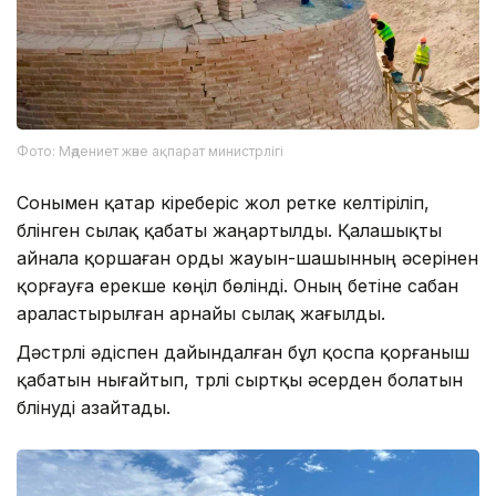
Фото: Мәдениет және ақпарат министрлігі
Сонымен қатар кіреберіс жол ретке келтіріліп,
бүлінген сылақ қабаты жаңартылды. Қалашықты
айнала қоршаған орды жауын-шашынның әсерінен
қорғауға ерекше көңіл бөлінді. Оның бетіне сабан
араластырылған арнайы сылақ жағылды.
Дәстүрлі әдіспен дайындалған бұл қоспа қорғаныш
қабатын нығайтып, түрлі сыртқы әсерден болатын
бүлінуді азайтады.