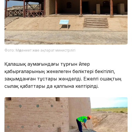
Фото: Мәдениет және ақпарат министрлігі
Қалашық аумағындағы тұрғын үйлер
қабырғаларының жекелеген бөліктері бекітіліп,
зақымданған тұстары жөнделді. Ежелгі ошақтың
сылақ қабаттары да қалпына келтірілді.