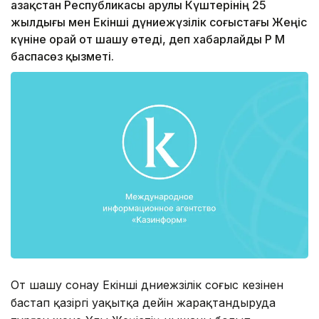
Қазақстан Республикасы Қарулы Күштерінің 25
жылдығы мен Екінші дүниежүзілік соғыстағы Жеңіс
күніне орай от шашу өтеді, деп хабарлайды ҚР ҚМ
баспасөз қызметі.
От шашу сонау Екінші дүниежүзілік соғыс кезінен
бастап қазіргі уақытқа дейін жарақтандыруда