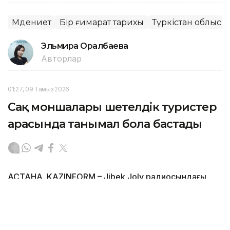
Мәдениет
Бір ғимарат тарихы
Түркістан облысы
Эльмира Оралбаева
Авторлар
01:27, 09 Тамыз 2026
Сақ моншалары шетелдік туристер
арасында танымал бола бастады
АСТАНА. KAZINFORM – Jibek Joly радиосындағы
«ЖенщинаL Geographic» жобасының кейіпкері
Самал Төлеңгітова көне сақ моншаларын жаңғырту
туралы айтып, ата-бабалар қолданған булау
дәстүрлерінің қыр-сырын бөлісті. Сондай-ақ ол