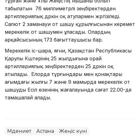
тұрған және Ұлы Жеңістің нышаны болып
табылатын 76 миллиметрлі зеңбіректерден
артиллериялық дүркін оқ атулармен жүргізіледі.
Салют 2 заманауи от шашу құрылғысынан керемет
мерекелік от шашумен ұласады. Олардың
әрқайсысының 173 бағыттаушысы бар.
Мерекелік іс-шара, яғни, Қазақстан Республикасы
Қарулы Күштерінің 25 жылдығына орай
артиллериялық зеңбіректерден 25 дүркін оқ
атылады. Елорда тұрғындары мен қонақтары
ағымдағы жылғы 7 және 9 мамырда мерекелік от
шашуды Есіл өзенінің жағалауында сағат 22.00-де
тамашалай алады.
Мәдениет
Астана
Жеңіс күні