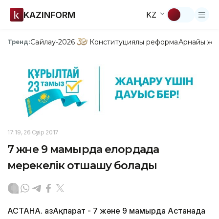
KAZINFORM
KZ
Сайлау-2026
Конституциялық реформа
Арнайы жо
Тренд:
17:19, 26 Сәуір 2017
7 және 9 мамырда елордада
мерекелік отшашу болады
АСТАНА. ҚазАқпарат - 7 және 9 мамырда Астанада