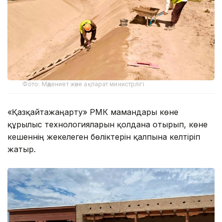
Фото: Мәдениет және ақпарат министрлігі
«Қазқайтажаңарту» РМК мамандары көне
құрылыс технологияларын қолдана отырып, көне
кешеннің жекелеген бөліктерін қалпына келтіріп
жатыр.