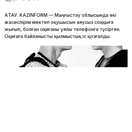
АҚТАУ. KAZINFORM — Маңғыстау облысында екі
жасөспірім мектеп оқушысын аяусыз соққыға
жығып, болған оқиғаны ұялы телефонға түсірген.
Оқиғаға байланысты қылмыстық іс қозғалды.
Фото:freepik.com