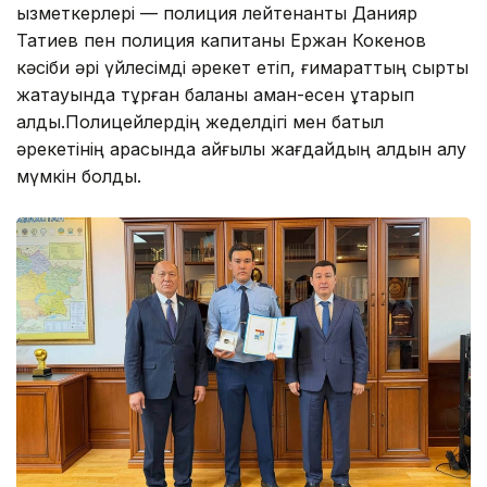
қызметкерлері — полиция лейтенанты Данияр
Татиев пен полиция капитаны Ержан Кокенов
кәсіби әрі үйлесімді әрекет етіп, ғимараттың сыртқы
жақтауында тұрған баланы аман-есен құтқарып
қалды.Полицейлердің жеделдігі мен батыл
әрекетінің арқасында қайғылы жағдайдың алдын алу
мүмкін болды.