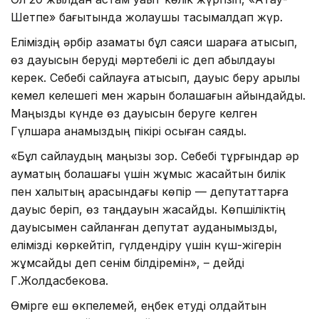
Шетпе» бағытында жолаушы тасымалдап жүр.
Еліміздің әрбір азаматы бұл саяси шараға қатысып,
өз дауысын беруді мәртебелі іс деп қабылдауы
керек. Себебі сайлауға қатысып, дауыс беру арқылы
кемел келешегі мен жарқын болашағын айқындайды.
Маңызды күнде өз дауысын беруге келген
Гүлшара анамыздың пікірі осыған саяды.
«Бұл сайлаудың маңызы зор. Себебі тұрғындар әр
аумақтың болашағы үшін жұмыс жасайтын билік
пен халықтың арасындағы көпір — депутаттарға
дауыс беріп, өз таңдауын жасайды. Көпшіліктің
дауысымен сайланған депутат ауданымызды,
елімізді көркейтіп, гүлдендіру үшін күш-жігерін
жұмсайды деп сенім білдіремін», – дейді
Г.Жолдасбекова.
Өмірге еш өкпелемей, еңбек етуді қолдайтын