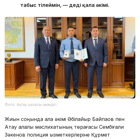
табыс тілеймін, — деді қала әкімі.
Фото: Ақтау қаласы әкімдігі
Жиын соңында қала әкімі Әбілқайыр Байпақов пен
Ақтау қалалық мәслихатының төрағасы Сембіғали
Зәкенов полиция қызметкерлеріне Құрмет