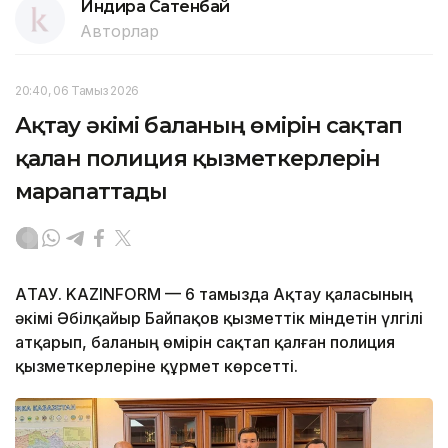
Индира Сатенбай
Авторлар
20:40, 06 Тамыз 2026
Ақтау әкімі баланың өмірін сақтап
қалған полиция қызметкерлерін
марапаттады
АҚТАУ. KAZINFORM — 6 тамызда Ақтау қаласының
әкімі Әбілқайыр Байпақов қызметтік міндетін үлгілі
атқарып, баланың өмірін сақтап қалған полиция
қызметкерлеріне құрмет көрсетті.