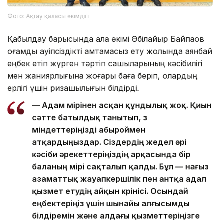
Фото: Ақтау қаласы әкімдігі
Қабылдау барысында қала әкімі Әбілқайыр Байпақов
қоғамдық қауіпсіздікті қамтамасыз ету жолында аянбай
еңбек етіп жүрген тәртіп сақшыларының кәсібилігі
мен жанқиярлығына жоғары баға беріп, олардың
ерлігі үшін ризашылығын білдірді.
— Адам өмірінен асқан құндылық жоқ. Қиын
сәтте батылдық танытып, өз
міндеттеріңізді абыроймен
атқардыңыздар. Сіздердің жедел әрі
кәсіби әрекеттеріңіздің арқасында бір
баланың өмірі сақталып қалды. Бұл — нағыз
азаматтық жауапкершілік пен антқа адал
қызмет етудің айқын көрінісі. Осындай
еңбектеріңіз үшін шынайы алғысымды
білдіремін және алдағы қызметтеріңізге