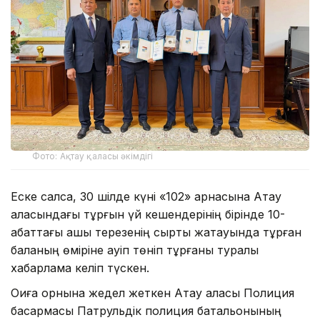
Фото: Ақтау қаласы әкімдігі
Еске салсақ, 30 шілде күні «102» арнасына Ақтау
қаласындағы тұрғын үй кешендерінің бірінде 10-
қабаттағы ашық терезенің сыртқы жақтауында тұрған
баланың өміріне қауіп төніп тұрғаны туралы
хабарлама келіп түскен.
Оқиға орнына жедел жеткен Ақтау қаласы Полиция
басқармасы Патрульдік полиция батальонының