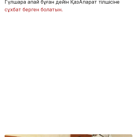
Гүлшара апай бұған дейін ҚазАқпарат тілшісіне
сұхбат берген болатын.