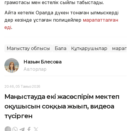
грамотасы мен естелік сыйлық табыстады.
Айта кетелік Оралда дүкен тонаған қылмыскерді
дер кезінде ұстаған полицейлер
марапатталған
еді
.
Маңғыстау облысы
Бала
Құтқарушылар
марапа
Назым Бөлесова
Авторлар
20:46, 05 Тамыз 2026
Маңғыстауда екі жасөспірім мектеп
оқушысын соққыға жығып, видеоға
түсірген