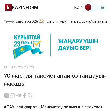
KAZINFORM
KZ
Сайлау-2026
Конституциялық реформа
Арнайы жо
Тренд:
13:15, 19 Наурыз 2023
70 жастағы таксист апай өз таңдауын
жасады
АҚТАУ. ҚазАқпарат - Маңғыстау облысына «таксист