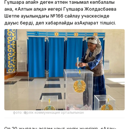
Гүлшара апай» деген атпен танымал көпбалалы
ана, «Алтын алқа» иегері Гүлшара Жолдасбаева
Шетпе ауылындағы №166 сайлау учаскесінде
дауыс берді, деп хабарлайды ҚазАқпарат тілшісі.
фото: Өңірлік коммуникация орталығынан
Ол 20 жылдан астам уақыт көлік жүргізіп, «Ақтау-