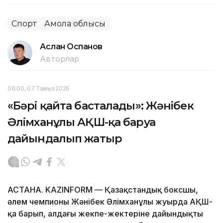
Спорт
Ақмола облысы
Аслан Оспанов
Авторлар
06:00, 07 Тамыз 2026
«Бәрі қайта басталады»: Жәнібек
Әлімханұлы АҚШ-қа баруға
дайындалып жатыр
АСТАНА. KAZINFORM — Қазақстандық боксшы,
әлем чемпионы Жәнібек Әлімханұлы жуырда АҚШ-
қа барып, алдағы жекпе-жектеріне дайындықты