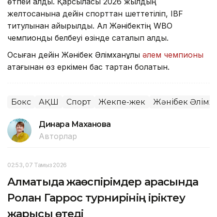
өтпей қалды. Қарсыласы 2026 жылдың
желтоқсанына дейін спорттан шеттетіліп, IBF
титулынан айырылды. Ал Жәнібектің WBO
чемпиондық белбеуі өзінде сақталып қалды.
Осыған дейін Жәнібек Әлімханұлы
әлем чемпионы
атағынан өз еркімен бас тартқан болатын.
Бокс
АҚШ
Спорт
Жекпе-жек
Жәнібек Әлімх
Динара Маханова
Авторлар
02:53, 07 Тамыз 2026
Алматыда жаөспірімдер арасында
Ролан Гаррос турнирінің іріктеу
жарысы өтеді