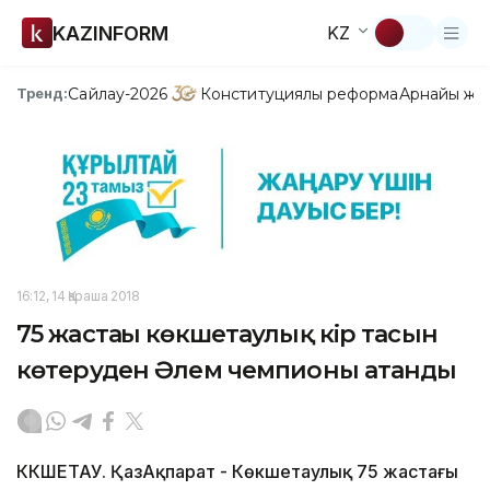
KAZINFORM
KZ
Сайлау-2026
Конституциялық реформа
Арнайы жо
Тренд:
16:12, 14 Қараша 2018
75 жастағы көкшетаулық кір тасын
көтеруден Әлем чемпионы атанды
КӨКШЕТАУ. ҚазАқпарат - Көкшетаулық 75 жастағы