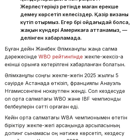
Жерлестеріңіз ретінде маған ерекше
демеу көрсетіп келесіздер. Қазір визаны
күтіп отырмыз. Егер бәрі ойдағыдай болса,
жақын күндері Америкаға аттанамыз, —
делінген хабарламада.
Бұған дейін Жәнібек Әлімханұлы жаңа салмақ
дәрежесінде
WBO рейтингінде
жекпе-жексіз-ақ
екінші орынға көтерілгені хабарланған болатын.
Әлімханұлы соңғы жекпе-жегін 2025 жылғы 5
сәуірде Астанада өткізіп, франциялық Анауэль
Нгамиссенгені нокаутпен жеңді. Сол кездесуде
ол орта салмақтағы WBO және IBF чемпиондық
белбеулерін сәтті қорғаған еді.
Кейін орта салмақтағы WBA чемпионымен өтетін
біріктіру жекпе-жегі қарсаңында қарсыласының
допинг сынамасы оң нәтиже көрсетіп, кездесу