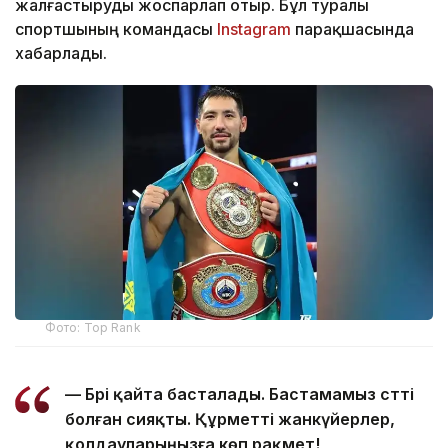
жалғастыруды жоспарлап отыр. Бұл туралы
спортшының командасы
Instagram
парақшасында
хабарлады.
Фото: Top Rank
— Бәрі қайта басталады. Бастамамыз сәтті
болған сияқты. Құрметті жанкүйерлер,
қолдауларыңызға көп рақмет!