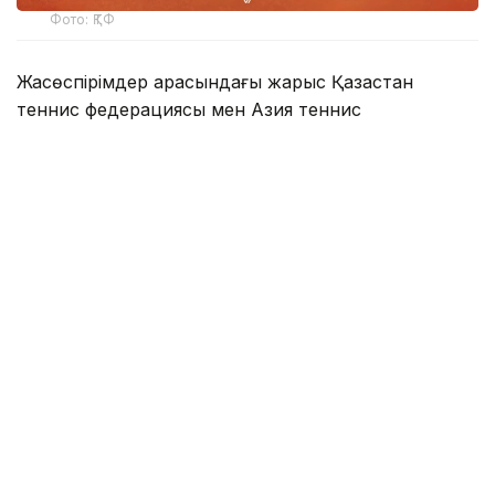
Фото: ҚТФ
Жасөспірімдер арасындағы жарыс Қазақстан
теннис федерациясы мен Азия теннис
федерациясының (ATF) қолдауымен
ұйымдастырылып отыр.
Қазақстан теннис федерациясынан мәлім
еткеніндей, іс-шара Алматы қаласы әкімдігінің
қолдауымен өтіп, елімізде жыл сайын тамыз
айының үшінші жексенбісінде аталып өтетін Спорт
күніне арналады.
Турнирге Орталық және Батыс Азия елдерінен 16
жасқа дейінгі ең үздік 16 ұл және қыз теннисші
қатысады. Іріктеу кезеңінің жеңімпаздары қазан
айында Жапонияда өтетін Roland Garros Junior
Series финалдық кезеңіне жолдама алады. Дәл сол
жарыста Roland Garros 2027 жасөспірімдер