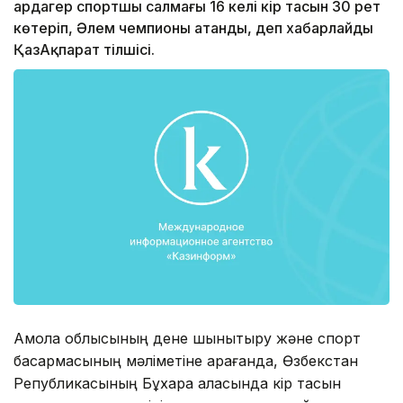
ардагер спортшы салмағы 16 келі кір тасын 30 рет
көтеріп, Әлем чемпионы атанды, деп хабарлайды
ҚазАқпарат тілшісі.
Ақмола облысының дене шынықтыру және спорт
басқармасының мәліметіне қарағанда, Өзбекстан
Републикасының Бұхара қаласында кір тасын