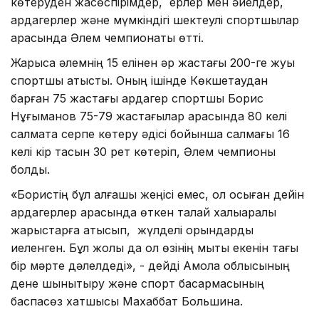
көтеруден жасөспірімдер, ерлер мен әйелдер,
ардагерлер және мүмкіндігі шектеулі спортшылар
арасында Әлем чемпионаты өтті.
Жарысқа әлемнің 15 елінен әр жастағы 200-ге жуық
спортшы қатысты. Оның ішінде Көкшетаудан
барған 75 жастағы ардагер спортшы Борис
Нұғыманов 75-79 жастағылар арасында 80 келі
салмақта серпе көтеру әдісі бойынша салмағы 16
келі кір тасын 30 рет көтеріп, Әлем чемпионы
болды.
«Бористің бұл алғашқы жеңісі емес, ол осыған дейін
ардагерлер арасында өткен талай халықаралық
жарыстарға қатысып, жүлделі орындарды
иеленген. Бұл жолы да ол өзінің мықты екенін тағы
бір мәрте дәлелдеді», - дейді Ақмола облысының
дене шынықтыру және спорт басқармасының
баспасөз хатшысы Махаббат Большина.