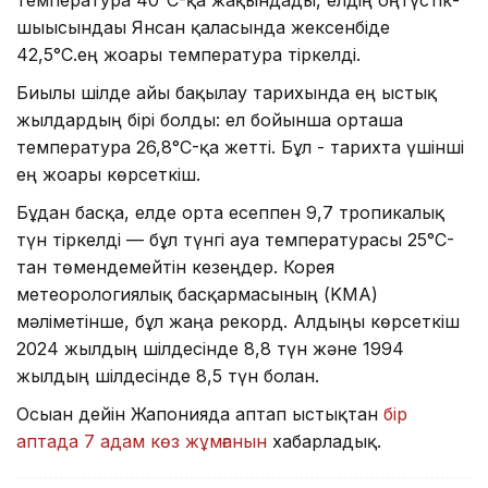
температура 40°C-қа жақындады, елдің оңтүстік-
шығысындағы Янсан қаласында жексенбіде
42,5°C.ең жоғары температура тіркелді.
Биылғы шілде айы бақылау тарихында ең ыстық
жылдардың бірі болды: ел бойынша орташа
температура 26,8°C-қа жетті. Бұл - тарихта үшінші
ең жоғары көрсеткіш.
Бұдан басқа, елде орта есеппен 9,7 тропикалық
түн тіркелді — бұл түнгі ауа температурасы 25°C-
тан төмендемейтін кезеңдер. Корея
метеорологиялық басқармасының (KMA)
мәліметінше, бұл жаңа рекорд. Алдыңғы көрсеткіш
2024 жылдың шілдесінде 8,8 түн және 1994
жылдың шілдесінде 8,5 түн болған.
Осыған дейін Жапонияда аптап ыстықтан
бір
аптада 7 адам көз жұмғанын
хабарладық.