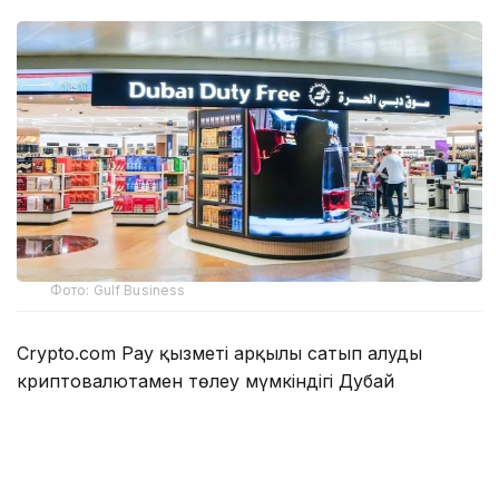
Фото: Gulf Business
Crypto.com Pay қызметі арқылы сатып алуды
криптовалютамен төлеу мүмкіндігі Дубай
халықаралық әуежайында (DXB) және Әл-Мактум
әуежайында (AMIA) пайда болды.
Дубай үкіметі
Dubai Media Office
кеңсесінің