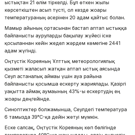
ыстықтан 21 өлім тіркелді. Бұл өткен жылғы
көрсеткіштен асып түсті, ол кезде жоғары
температураның әсерінен 20 адам қайтыс болған.
Мамыр айының ортасынан бастап аптап ыстыққа
байланысты ауруларды бақылау жүйесі іске
қосылғаннан кейін жедел жәрдем көмегіне 2441
адам жүгінді.
Оңтүстік Кореяның Ұлттық метеорологиялық
қызметі жалғасып жатқан аптап ыстық аясында
Сеул астаналық аймағы үшін ауа райына
байланысты қосымша ескерту жариялады. Қазіргі
уақытта аймақ аумағының 43%-ы ескертудің ең
жоғары деңгейінде.
Синоптиктер болжамынша, Сеулдегі температура
6 тамызда 39°C-қа дейін жетуі мүмкін.
Еске салсақ, Оңтүстік Кореяның көп бөлігінде