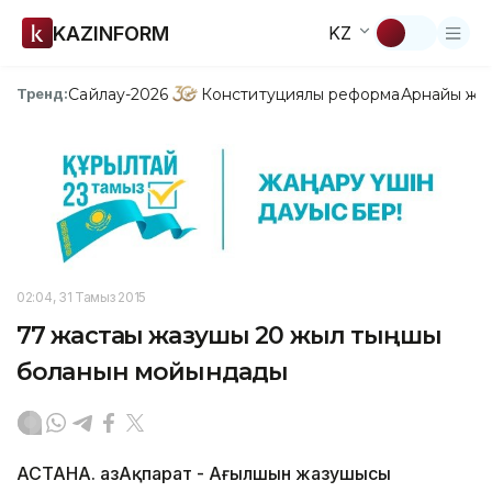
KAZINFORM
KZ
Сайлау-2026
Конституциялық реформа
Арнайы жо
Тренд:
02:04, 31 Тамыз 2015
77 жастағы жазушы 20 жыл тыңшы
болғанын мойындады
АСТАНА. ҚазАқпарат - Ағылшын жазушысы