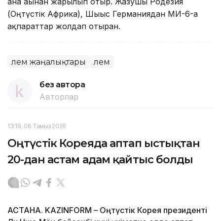
ғана ағынан жарылып отыр. Жазушы Родезия
(Оңтүстік Африка), Шығыс Германиядан МИ-6-ға
ақпараттар жолдап отырған.
Әлем жаңалықтары
Әлем
без автора
Авторлар
13:19, 06 Тамыз 2026
Оңтүстік Кореяда аптап ыстықтан
20-дан астам адам қайтыс болды
АСТАНА. KAZINFORM – Оңтүстік Корея президенті