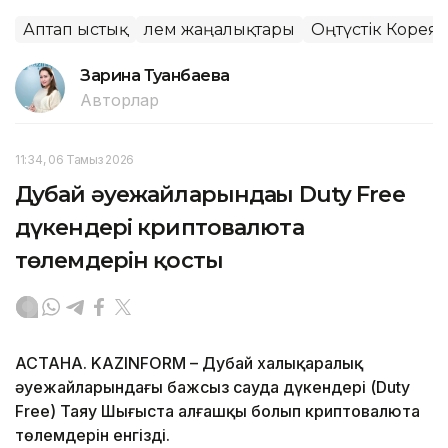
Аптап ыстық
Әлем жаңалықтары
Оңтүстік Корея
Зарина Туғанбаева
Авторлар
11:34, 06 Тамыз 2026
Дубай әуежайларындағы Duty Free
дүкендері криптовалюта
төлемдерін қосты
АСТАНА. KAZINFORM – Дубай халықаралық
әуежайларындағы бажсыз сауда дүкендері (Duty
Free) Таяу Шығыста алғашқы болып криптовалюта
төлемдерін енгізді.