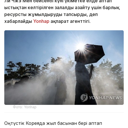
Ли Чжэ Мён бейсенбі күні үкіметке елде аптап
ыстықтан келтірілген залалды азайту үшін барлық
ресурсты жұмылдыруды тапсырды, деп
хабарлайды
Yonhap
ақпарат агенттігі.
Фото: Yonhap
Оңтүстік Кореяда жыл басынан бері аптап