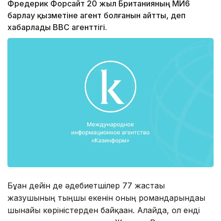
Фредерик Форсайт 20 жыл Британияның МИ6
барлау қызметіне агент болғанын айтты, деп
хабарлады ВВС агенттігі.
Бұған дейін де әдебиетшілер 77 жастағы
жазушының тыңшы екенін оның романдарындағы
шынайы көріністерден байқаған. Алайда, ол енді