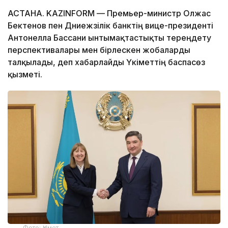
АСТАНА. KAZINFORM — Премьер-министр Олжас
Бектенов пен Дүниежүзілік банктің вице-президенті
Антонелла Бассани ынтымақтастықты тереңдету
перспективалары мен бірлескен жобаларды
талқылады, деп хабарлайды Үкіметтің баспасөз
қызметі.
Фото: Үкімет