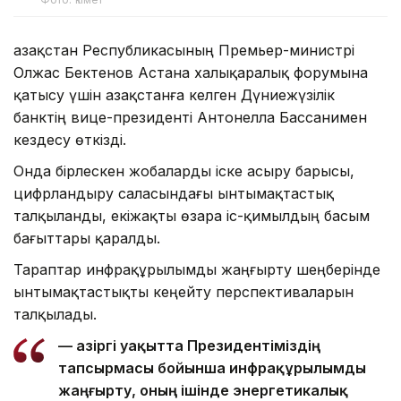
Қазақстан Республикасының Премьер-министрі
Олжас Бектенов Астана халықаралық форумына
қатысу үшін Қазақстанға келген Дүниежүзілік
банктің вице-президенті Антонелла Бассанимен
кездесу өткізді.
Онда бірлескен жобаларды іске асыру барысы,
цифрландыру саласындағы ынтымақтастық
талқыланды, екіжақты өзара іс-қимылдың басым
бағыттары қаралды.
Тараптар инфрақұрылымды жаңғырту шеңберінде
ынтымақтастықты кеңейту перспективаларын
талқылады.
— Қазіргі уақытта Президентіміздің
тапсырмасы бойынша инфрақұрылымды
жаңғырту, оның ішінде энергетикалық