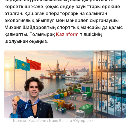
көрсеткіші және қоқыс өңдеу зауыттары ерекше
аталған. Қашаған операторларына салынған
экологиялық айыппұл мен мәнерлеп сырғанаушы
Михаил Шайдоровтың спорттық мансабы да қалыс
қалмапты. Толығырақ
Kazinform
тілшісінің
шолуынан оқыңыз.
Коллаж: Kazinform / Nano Banana /Olympic.kz