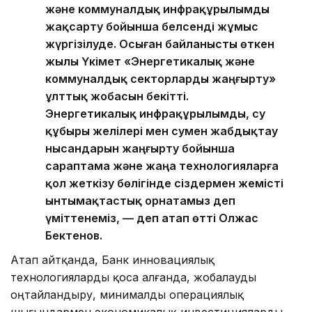
және коммуналдық инфрақұрылымды
жақсарту бойынша белсенді жұмыс
жүргізілуде. Осыған байланысты өткен
жылы Үкімет «Энергетикалық және
коммуналдық секторларды жаңғырту»
ұлттық жобасын бекітті.
Энергетикалық инфрақұрылымды, су
құбыры желілері мен сумен жабдықтау
нысандарын жаңғырту бойынша
сараптама және жаңа технологияларға
қол жеткізу бөлігінде сіздермен жемісті
ынтымақтастық орнатамыз деп
үміттенеміз, — деп атап өтті Олжас
Бектенов.
Атап айтқанда, Банк инновациялық
технологияларды қоса алғанда, жобалауды
оңтайландыру, минималды операциялық
шығындармен экономикалық инвестицияларды