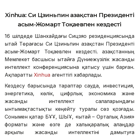
Xinhua:
Си Цзиньпин Қазақстан Президенті
Қасым-Жомарт Тоқаевпен кездесті
16 шілдеде Шанхайдағы Сицзяо резиденциясында
Қытай Төрағасы Си Цзиньпин Қазақстан Президенті
Қасым-Жомарт Тоқаевпен кездесті. Қазақстанның
Мемлекет басшысы Қытайға Дүниежүзілік жасанды
интеллект конференциясына қатысу үшін барған.
Ақпаратты
Xinhua
агенттігі хабарлады.
Кездесу барысында тараптар сауда, инвестиция,
энергетика, көлік, цифрлық экономика және
жасанды интеллект салаларындағы
ынтымақтастықты кеңейту туралы сөз қозғады.
Сонымен қатар БҰҰ, ШЫҰ, «Қытай – Орталық Азия»
форматы және өзге де халықаралық алаңдар
арқылы жасанды интеллектіні дамытуға