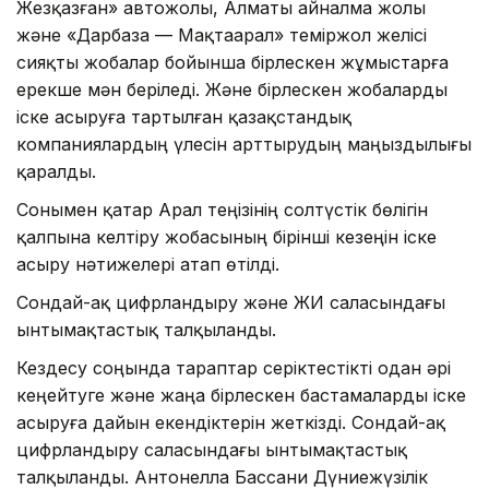
Жезқазған» автожолы, Алматы айналма жолы
және «Дарбаза — Мақтаарал» теміржол желісі
сияқты жобалар бойынша бірлескен жұмыстарға
ерекше мән беріледі. Және бірлескен жобаларды
іске асыруға тартылған қазақстандық
компаниялардың үлесін арттырудың маңыздылығы
қаралды.
Сонымен қатар Арал теңізінің солтүстік бөлігін
қалпына келтіру жобасының бірінші кезеңін іске
асыру нәтижелері атап өтілді.
Сондай-ақ цифрландыру және ЖИ саласындағы
ынтымақтастық талқыланды.
Кездесу соңында тараптар серіктестікті одан әрі
кеңейтуге және жаңа бірлескен бастамаларды іске
асыруға дайын екендіктерін жеткізді. Сондай-ақ
цифрландыру саласындағы ынтымақтастық
талқыланды. Антонелла Бассани Дүниежүзілік