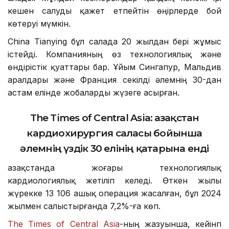
кешен салуды қажет етпейтін өңірлерде бой
көтеруі мүмкін.
China Tianying бұл салада 20 жылдан бері жұмыс
істейді. Компанияның өз технологиялық және
өндірістік қуаттары бар. Ұйым Сингапур, Мальдив
аралдары және Франция секілді әлемнің 30-дан
астам елінде жобаларды жүзеге асырған.
The Times of Central Asia:
Қазақстан
кардиохирургия саласы бойынша
әлемнің үздік 30 елінің қатарына енді
Қазақстанда жоғары технологиялық
кардиологиялық жетіліп келеді. Өткен жылы
жүрекке 13 106 ашық операция жасалған, бұл 2024
жылмен салыстырғанда 7,2%-ға көп.
The Times of Central Asia
-ның жазуынша, кейінгі