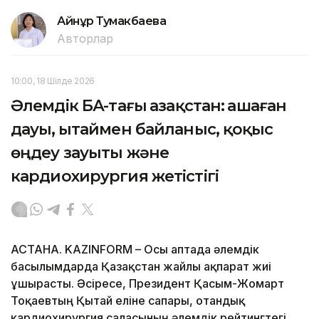
Айнұр Тумакбаева
Авторлар
10:00, 18 Шілде 2026
Әлемдік БАҚ-тағы Қазақстан: Қашаған
дауы, Қытаймен байланыс, қоқыс
өңдеу зауыты және
кардиохирургия жетістігі
АСТАНА. KAZINFORM – Осы аптада әлемдік
басылымдарда Қазақстан жайлы ақпарат жиі
ұшырасты. Әсіресе, Президент Қасым-Жомарт
Тоқаевтың Қытай еліне сапары, отандық
кардиохирургия саласының әлемдік рейтингтегі