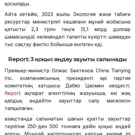
қосылады.
Айта кетейік, 2023 жылы Экология және табиғи
ресурстар министрлігі «Қашаған» мұнай жобасына
қатысты 2,3 трлн теңге (5,1 млрд доллар
шамасында) көлеміндегі талапты күкіртті шамадан
тыс сақтау фактісі бойынша енгізген еді.
Report: 3 қоқыс өңдеу зауыты салынады
Премьер-министр Олжас Бектенов China Tianying
Inc. компаниясының президенті әрі партия
комитетінің хатшысы Дэбяо Цаомен кездесті.
Report
ақпарат агенттігінің жазуынша, екі жақ
қалдық өңдейтін зауыттар салу мәселесін
талқылаған.
Қазақстанда салынатын шағын қуатты зауыттар
тәулігіне 250-ден 500 тоннаға дейін қоқыс өңдей
алады. Мұндай кәсіпорындар қалдық көлемі ірі