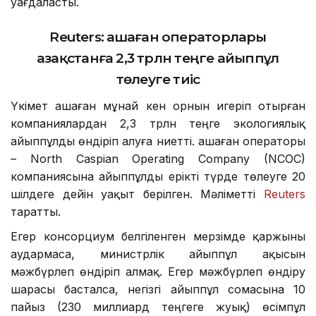
уағдаласты.
Reuters:
Қашаған операторлары
Қазақстанға 2,3 трлн теңге айыппұл
төлеуге тиіс
Үкімет Қашаған мұнай кен орнын игеріп отырған
компаниялардан 2,3 трлн теңге экологиялық
айыппұлды өндіріп алуға ниетті. Қашаған операторы
– North Caspian Operating Company (NCOC)
компаниясына айыппұлды ерікті түрде төлеуге 20
шілдеге дейін уақыт берілген. Мәліметті
Reuters
таратты.
Егер консорциум белгіленген мерзімде қаржыны
аудармаса, министрлік айыппұл ақысын
мәжбүрлеп өндіріп алмақ. Егер мәжбүрлеп өндіру
шарасы басталса, негізгі айыппұл сомасына 10
пайыз (230 миллиард теңгеге жуық) өсімпұл