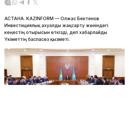
АСТАНА. KAZINFORM — Олжас Бектенов
Инвестициялық ахуалды жақсарту жөніндегі
кеңестің отырысын өткізді, деп хабарлайды
Үкіметтің баспасөз қызметі.
Фото: Үкімет