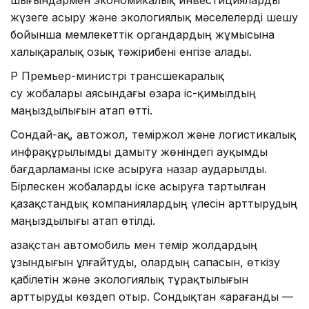
жүзеге асыру және экологиялық мәселелерді шешу
бойынша мемлекеттік органдардың жұмысына
халықаралық озық тәжірибені енгізе алады.
ҚР Премьер-министрі трансшекаралық
су жобалары аясындағы өзара іс-қимылдың
маңыздылығын атап өтті.
Сондай-ақ, автожол, теміржол және логистикалық
инфрақұрылымды дамыту жөніндегі ауқымды
бағдарламаны іске асыруға назар аударылды.
Бірлескен жобаларды іске асыруға тартылған
қазақстандық компаниялардың үлесін арттырудың
маңыздылығы атап өтілді.
Қазақстан автомобиль мен темір жолдардың
ұзындығын ұлғайтуды, олардың сапасын, өткізу
қабілетін және экологиялық тұрақтылығын
арттыруды көздеп отыр. Сондықтан «Қарағанды —