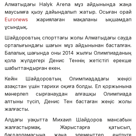
Алматыдағы Halyk Arena мұз айдынында жаңа
маусымға қызу дайындалып жатыр. Осыған орай
Euronews
жариялаған мақаланы ықшамдап
ұсындық.
Шайдоровтың спорттағы жолы Алматыдағы сауда
орталығындағы шағын мұз айдынынан басталған.
Балалық шағында оны 2014 жылғы Олимпиаданың
қола жүлдегері Денис Теннің жетістігі ерекше
шабыттандырған екен.
Кейін Шайдоровтың Олимпиададағы жеңісі
Қазақстан үшін тарихи оқиға болды. Ел қоржынына
мәнерлеп сырғанаудан алғашқы Олимпиада
алтыны түсіп, Денис Тен бастаған жеңіс жолы
жалғасты.
Алдағы уақытта Михаил Шайдоров мансабын
жалғастырмақ. Жарыстарға қатысып,
бағдарламасына жаңа элементтер енгізуге