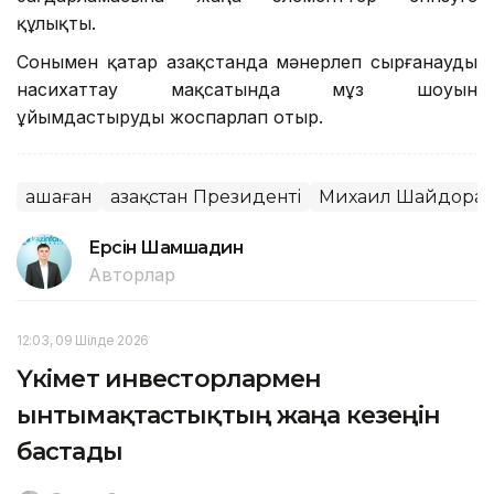
құлықты.
Сонымен қатар Қазақстанда мәнерлеп сырғанауды
насихаттау мақсатында мұз шоуын
ұйымдастыруды жоспарлап отыр.
Қашаған
Қазақстан Президенті
Михаил Шайдора
Ерсiн Шамшадин
Авторлар
12:03, 09 Шілде 2026
Үкімет инвесторлармен
ынтымақтастықтың жаңа кезеңін
бастады