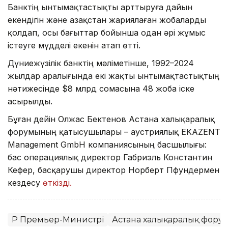
Банктің ынтымақтастықты арттыруға дайын
екендігін және Қазақстан жариялаған жобаларды
қолдап, осы бағыттар бойынша одан әрі жұмыс
істеуге мүдделі екенін атап өтті.
Дүниежүзілік банктің мәліметінше, 1992–2024
жылдар аралығында екі жақты ынтымақтастықтың
нәтижесінде $8 млрд сомасына 48 жоба іске
асырылды.
Бұған дейін Олжас Бектенов Астана халықаралық
форумының қатысушылары – аустриялық EKAZENT
Management GmbH компаниясының басшылығы:
бас операциялық директор Габриэль Константин
Кефер, басқарушы директор Норберт Пфундермен
кездесу
өткізді.
ҚР Премьер-Министрі
Астана халықаралық фору