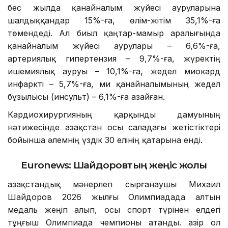
бес жылда қанайналым жүйесі ауруларына
шалдыққандар 15%-ға, өлім-жітім 35,1%-ға
төмендеді. Ал биыл қаңтар-мамыр аралығында
қанайналым жүйесі аурулары – 6,6%-ға,
артериялық гипертензия – 9,7%-ға, жүректің
ишемиялық ауруы – 10,1%-ға, жедел миокард
инфаркті – 5,7%-ға, ми қанайналымының жедел
бұзылысы (инсульт) – 6,1%-ға азайған.
Кардиохирургияның қарқынды дамуының
нәтижесінде Қазақстан осы саладағы жетістіктері
бойынша әлемнің үздік 30 елінің қатарына енді.
Euronews: Шайдоровтың жеңіс жолы
Қазақстандық мәнерлеп сырғанаушы Михаил
Шайдоров 2026 жылғы Олимпиадада алтын
медаль жеңіп алып, осы спорт түрінен елдегі
тұңғыш Олимпиада чемпионы атанды. Қазір ол