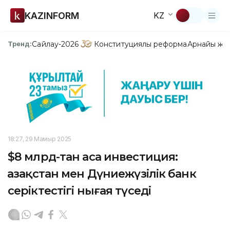
KAZINFORM
KZ
Сайлау-2026
Конституциялық реформа
Арнайы жо
Тренд:
18:27, 29 Мамыр 2025
$8 млрд-тан аса инвестиция:
Қазақстан мен Дүниежүзілік банк
серіктестігі нығая түседі