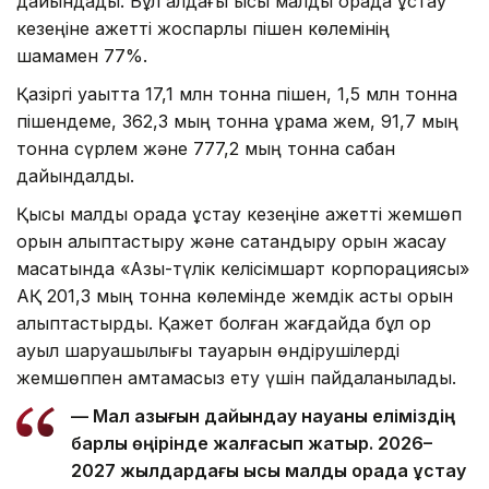
дайындады. Бұл алдағы қысқы малды қорада ұстау
кезеңіне қажетті жоспарлы пішен көлемінің
шамамен 77%.
Қазіргі уақытта 17,1 млн тонна пішен, 1,5 млн тонна
пішендеме, 362,3 мың тонна құрама жем, 91,7 мың
тонна сүрлем және 777,2 мың тонна сабан
дайындалды.
Қысқы малды қорада ұстау кезеңіне қажетті жемшөп
қорын қалыптастыру және сақтандыру қорын жасау
мақсатында «Азық-түлік келісімшарт корпорациясы»
АҚ 201,3 мың тонна көлемінде жемдік астық қорын
қалыптастырды. Қажет болған жағдайда бұл қор
ауыл шаруашылығы тауарын өндірушілерді
жемшөппен қамтамасыз ету үшін пайдаланылады.
— Мал азығын дайындау науқаны еліміздің
барлық өңірінде жалғасып жатыр. 2026–
2027 жылдардағы қысқы малды қорада ұстау