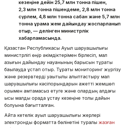
кезеңіне дейін 25,7 млн тонна пішен,
2,3 млн тонна пішендеме, 2,8 млн тонна
сүрлем, 4,8 млн тонна сабан және 5,7 млн
тонна құрама жем дайындау жоспарланып
отыр, — делінген министрлік
хабарламасында.
Қазақстан Республикасы Ауыл шаруашылығы
министрлігі өңір әкімдіктерімен бірлесіп, мал
азығын дайындау науқанының барысын тұрақты
бақылауда ұстап отыр. Тұрақты мониторинг жүргізу
және резервтерді уақытылы қалыптастыру мал
шаруашылығы кәсіпорындарын қажетті жемшөп
қорымен қамтамасыз етуге және олардың алдағы
қысқы малды қорада ұстау кезеңіне толық дайын
болуына бағытталған.
Айта кетелік ауыл шаруашылығы жерлері
электронды форматта бөлінетіні туралы
жазған