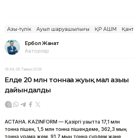
Азық-түлік
Ауыл шаруашылығы
ҚР АШМ
Қант
Ербол Жанат
Авторлар
16:49, 05 Тамыз 2026
Елде 20 млн тоннаға жуық мал азығы
дайындалды
АСТАНА. KAZINFORM — Қазіргі уақытта 17,1 млн
тонна пішен, 1,5 млн тонна пішендеме, 362,3 мың
тонна құрама жем, 91,7 мың тонна сүрлем және