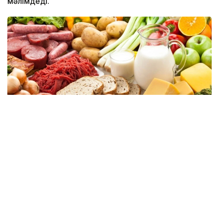
мәлімдеді.
Фото: Ұлттық статистика бюросы
Ол өсім негізгі азық-түлік өнімдерінің барлық түрлері
бойынша байқалатынын атап өтті. 2025 жылдың
қорытындысы бойынша азық-түлік өндірісінің көлемі
4 трлн теңгеге жетіп, 8,4%-ға артты.