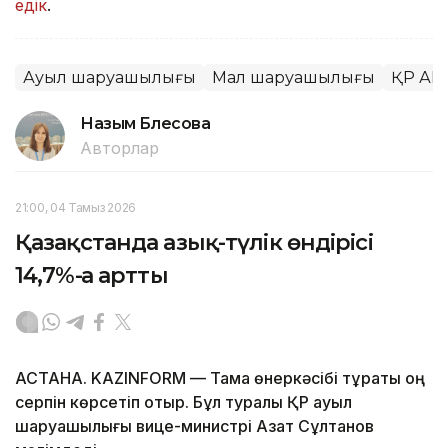
едік
.
Ауыл шаруашылығы
Мал шаруашылығы
ҚР А
Назым Бөлесова
Авторлар
21:00, 04 Тамыз 2026
Қазақстанда азық-түлік өндірісі
14,7%-ға артты
АСТАНА. KAZINFORM — Тамақ өнеркәсібі тұрақты оң
серпін көрсетіп отыр. Бұл туралы ҚР ауыл
шаруашылығы вице-министрі Азат Сұлтанов