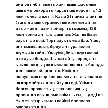
өндіретінбіз. Былтыр қант қызылшасының
шығымы рекордтық көрсеткіш көрсетіп, 1,3
млн тоннаға жетті. Қазір 21 пайызға қантты
(тағы да ішкі сұраныстың көлемін айтып
отыр – ред.) өзіміз өндіріп отырмыз, 128
мың тонна қант шығарылды. Жалпы бізде
зауыттар ескі. Төрт зауытымыз бар. Үшеуі
қант қызылшасын, біреуі қант құрағымен
жұмыс істейді. Үшеуінің биыл жүктемесі
өте ауыр болды. Шынын айту керек, қант
қызылшасының шығымы соншалықты болады
деп ешкім ойлаған жоқ. Кезінде
шаруашылықтар «соншама қант қызылшасын
шығармайды» деп айтушы еді. Үкімет
бөлген қаражаттың, технологияның
арқасында осыншама өнім шықты, — деді ол
Үкімет отырысынан кейінгі баспасөз
мәслихатында.