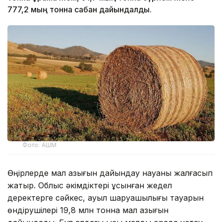
777,2 мың тонна сабан дайындалды.
Фото: АШМ
Өңірлерде мал азығын дайындау науқаны жалғасып
жатыр. Облыс әкімдіктері ұсынған жедел
деректерге сәйкес, ауыл шаруашылығы тауарын
өндірушілері 19,8 млн тонна мал азығын