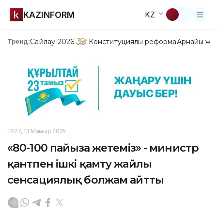
KAZINFORM
KZ
Сайлау-2026
Конституциялық реформа
Арнайы жо
Тренд:
12:27, 13 Мамыр 2025
«80-100 пайызға жетеміз» - министр
қантпен ішкі қамту жайлы
сенсациялық болжам айтты