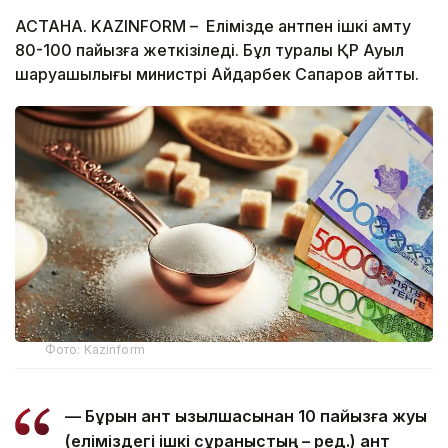
АСТАНА. KAZINFORM – Елімізде қантпен ішкі қамту
80-100 пайызға жеткізіледі. Бұл туралы ҚР Ауыл
шаруашылығы министрі Айдарбек Сапаров айтты.
Фото: Kazinform
— Бұрын қант қызылшасынан 10 пайызға жуық
(еліміздегі ішкі сұраныстың – ред.) қант