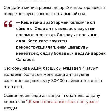
Сондай-ақ министр елімізде араб инвесторлары қант
өндіретін зауыт салғалы жатқанын айтты.
— Кеше ғана арабтармен келісімге қол
қойылды. Олар қант қызылшасы зауытын
саламыз деп отыр. Сол зауыт салынып,
одан басқа төрт зауытты
реконструкциялап, өнім шығаруды
кеңейтсек, қолдау болады, - деді Айдарбек
Сапаров.
Сөз соңында АШМ басшысы еліміздегі 4 зауыт
жөнделіп болғасын және жаңа қант зауыты
салынған соң ішкі қамту 80-100 пайызға жететінін
атап өтті.
Осыған дейін елде алғаш рет тыңайтқыш қолдану
көрсеткіші
1,9 млн тоннаға жеткізілетіні туралы
жаздық.