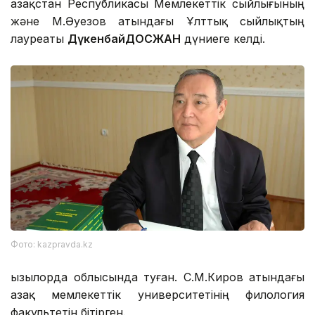
Қазақстан Республикасы Мемлекеттік сыйлығының
және М.Әуезов атындағы Ұлттық сыйлықтың
лауреаты
Дүкенбай
ДОСЖАН
дүниеге келді.
Фото: kazpravda.kz
Қызылорда облысында туған. С.М.Киров атындағы
Қазақ мемлекеттік университетінің филология
факультетін бітірген.