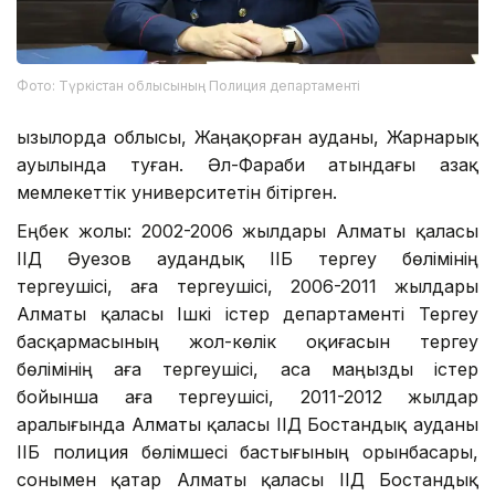
Фото: Түркістан облысының Полиция департаменті
Қызылорда облысы, Жаңақорған ауданы, Жарнарық
ауылында туған. Әл-Фараби атындағы Қазақ
мемлекеттік университетін бітірген.
Еңбек жолы: 2002-2006 жылдары Алматы қаласы
ІІД Әуезов аудандық ІІБ тергеу бөлімінің
тергеушісі, аға тергеушісі, 2006-2011 жылдары
Алматы қаласы Ішкі істер департаменті Тергеу
басқармасының жол-көлік оқиғасын тергеу
бөлімінің аға тергеушісі, аса маңызды істер
бойынша аға тергеушісі, 2011-2012 жылдар
аралығында Алматы қаласы ІІД Бостандық ауданы
ІІБ полиция бөлімшесі бастығының орынбасары,
сонымен қатар Алматы қаласы ІІД Бостандық