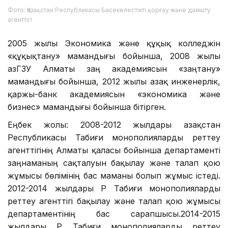
Фото: Қазақстан Республикасы Бәсекелестікті қорғау және дамыту
агенттігі
2005 жылы Экономика және құқық колледжін
«құқықтану» мамандығы бойынша, 2008 жылы
ҚазГЗУ Алматы заң академиясын «заңтану»
мамандығы бойынша, 2012 жылы Қазақ инженерлік,
қаржы-банк академиясын «экономика және
бизнес» мамандығы бойынша бітірген.
Еңбек жолы: 2008-2012 жылдары Қазақстан
Республикасы Табиғи монополияларды реттеу
агенттігінің Алматы қаласы бойынша департаменті
заңнаманың сақталуын бақылау және талап қою
жұмысы бөлімінің бас маманы болып жұмыс істеді.
2012-2014 жылдары ҚР Табиғи монополияларды
реттеу агенттігі бақылау және талап қою жұмысы
департаментінің бас сарапшысы.2014-2015
жылдары ҚР Табиғи монополияларды реттеу