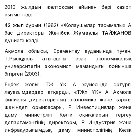
2019 жылдың желтоқсан айынан бері қазіргі
қызметінде.
42 жыл
бұрын (1982) «Жолаушылар тасымалы» АҚ
бас директоры
Жәнібек Жұмаұлы ТАЙЖАНОВ
дүниеге келді.
Ақмола облысы, Ерементау ауданында туған.
Т.Рысқұлов атындағы Қазақ экономикалық
университетін экономист мамандығы бойынша
бітірген (2003).
Еңбек жолы: ҚТЖ ҰК АҚ жүйесінде әртүрлі
лауазымдардар атқарды, «ҚТЖ» ҰК» АҚ Ақмола
филиалы директорының экономика және қаржы
жөніндегі орынбасары, ҚР Инвестициялар және
даму министрлігі Көлік оқиғаларын тергеу
департаментінің директоры, ҚР Индустрия және
инфрақұрылымдық даму министрлігінің Көлік