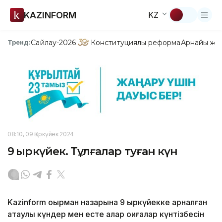
KAZINFORM
KZ
Сайлау-2026
Конституциялық реформа
Арнайы жо
Тренд:
08:10, 09 Қыркүйек 2024
9 қыркүйек. Тұлғалар туған күн
Kazinform оқырман назарына 9 қыркүйекке арналған
атаулы күндер мен есте қалар оқиғалар күнтізбесін