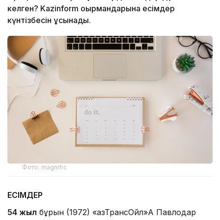
келген? Kazinform оқырмандарына есімдер
күнтізбесін ұсынады.
Фото: magnific
ЕСІМДЕР
54 жыл
бұрын (1972) «ҚазТрансОйл»АҚ Павлодар