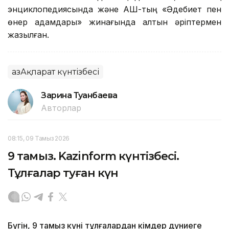
энциклопедиясында және АҚШ-тың «Әдебиет пен
өнер адамдары» жинағында алтын әріптермен
жазылған.
ҚазАқпарат күнтізбесі
Зарина Туғанбаева
Авторлар
08:15, 09 Тамыз 2026
9 тамыз. Kazinform күнтізбесі.
Тұлғалар туған күн
Бүгін, 9 тамыз күні тұлғалардан кімдер дүниеге