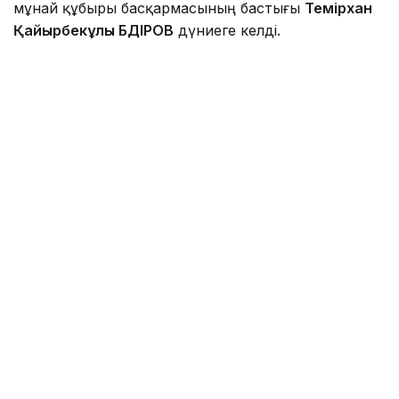
мұнай құбыры басқармасының бастығы
Темірхан
Қайырбекұлы ӘБДІРОВ
дүниеге келді.
Фото: t.me/samrukazynaofficial
1997 жылы О.А.Байқоңыров атындағы Жезқазған
университетін «Пайдалы қазбалар кен орындарын
жерасты өндіру» мамандығы бойынша, 2002 жылы