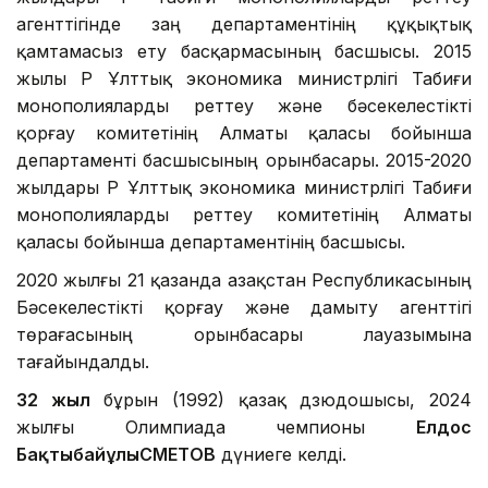
агенттігінде заң департаментінің құқықтық
қамтамасыз ету басқармасының басшысы. 2015
жылы ҚР Ұлттық экономика министрлігі Табиғи
монополияларды реттеу және бәсекелестікті
қорғау комитетінің Алматы қаласы бойынша
департаменті басшысының орынбасары. 2015-2020
жылдары ҚР Ұлттық экономика министрлігі Табиғи
монополияларды реттеу комитетінің Алматы
қаласы бойынша департаментінің басшысы.
2020 жылғы 21 қазанда Қазақстан Республикасының
Бәсекелестікті қорғау және дамыту агенттігі
төрағасының орынбасары лауазымына
тағайындалды.
32 жыл
бұрын (1992) қазақ дзюдошысы, 2024
жылғы Олимпиада чемпионы
Елдос
Бақтыбайұлы
СМЕТОВ
дүниеге келді.