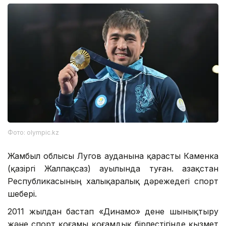
Фото: olympic.kz
Жамбыл облысы Лугов ауданына қарасты Каменка
(қазіргі Жалпақсаз) ауылында туған. Қазақстан
Республикасының халықаралық дәрежедегі спорт
шебері.
2011 жылдан бастап «Динамо» дене шынықтыру
және спорт қоғамы қоғамдық бірлестігінде қызмет