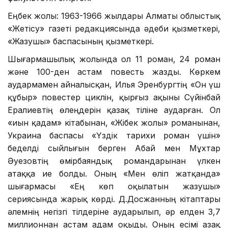
Еңбек жолы: 1963-1966 жылдары Алматы облыстық
«Жетісу» газеті редакциясында әдеби қызметкері,
«Жазушы» баспасының қызметкері.
Шығармашылық жолында ол 11 роман, 24 роман
және 100-ден астам повесть жазды. Көркем
аудармамен айналысқан, Илья Эренбургтің «Он үш
құбыр» повестер циклін, қырғыз ақыны Сүйінбай
Ералиевтің өлеңдерін қазақ тіліне аударған. Ол
«Қиын қадам» кітабынан, «Жібек жолы» романынан,
Украина баспасы «Үздік тарихи роман үшін»
беделді сыйлығын берген Абай мен Мұхтар
Әуезовтің өмірбаяндық романдарынан үлкен
атаққа ие болды. Оның «Мен өліп жатқанда»
шығармасы «Ең көп оқылатын жазушы»
сериясында жарық көрді. Д.Досжанның кітаптары
әлемнің негізгі тілдеріне аударылып, әр елден 3,7
миллионнан астам адам оқыды. Оның есімі Қазақ