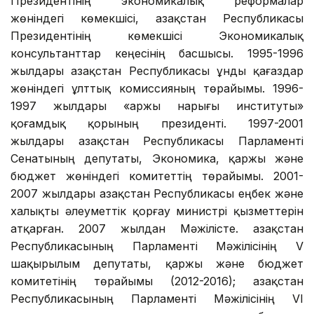
Президентінің экономикалық реформалар
жөніндегі көмекшісі, Қазақстан Республикасы
Президентінің көмекшісі Экономикалық
консультанттар кеңесінің басшысы. 1995-1996
жылдары Қазақстан Республикасы Құнды қағаздар
жөніндегі ұлттық комиссияның төрайымы. 1996-
1997 жылдары «Қаржы нарығы институты»
қоғамдық қорының президенті. 1997-2001
жылдары Қазақстан Республикасы Парламенті
Сенатының депутаты, Экономика, қаржы және
бюджет жөніндегі комитеттің төрайымы. 2001-
2007 жылдары Қазақстан Республикасы еңбек және
халықты әлеуметтік қорғау министрі қызметтерін
атқарған. 2007 жылдан Мәжілісте. Қазақстан
Республикасының Парламенті Мәжілісінің V
шақырылым депутаты, қаржы және бюджет
комитетінің төрайымы (2012-2016); Қазақстан
Республикасының Парламенті Мәжілісінің VI