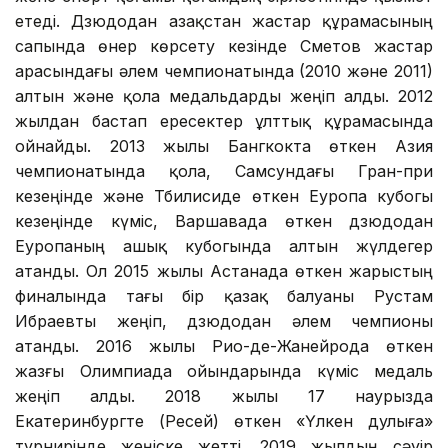
етеді. Дзюдодан Қазақстан жастар құрамасының
сапында өнер көрсету кезінде Сметов жастар
арасындағы әлем чемпионатында (2010 және 2011)
алтын және қола медальдарды жеңіп алды. 2012
жылдан бастап ересектер ұлттық құрамасында
ойнайды. 2013 жылы Бангкокта өткен Азия
чемпионатында қола, Самсундағы Гран-при
кезеңінде және Тбилисиде өткен Еуропа кубогы
кезеңінде күміс, Варшавада өткен дзюдодан
Еуропаның ашық кубогында алтын жүлдегер
атанды. Ол 2015 жылы Астанада өткен жарыстың
финалында тағы бір қазақ балуаны Рустам
Ибраевты жеңіп, дзюдодан әлем чемпионы
атанды. 2016 жылы Рио-де-Жанейрода өткен
жазғы Олимпиада ойындарында күміс медаль
жеңіп алды. 2018 жылы 17 наурызда
Екатеринбургте (Ресей) өткен «Үлкен дулыға»
турнирінде жеңіске жетті. 2019 жылдың сәуір