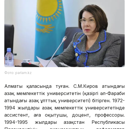
Фото: parlam.kz
Алматы қаласында туған. С.М.Киров атындағы
Қазақ мемлекеттік университетін (қазіргі әл-Фараби
атындағы Қазақ ұлттық университеті) бітірген. 1972-
1994 жылдары Қазақ мемлекеттік университетінде
ассистент, аға оқытушы, доцент, профессоры.
1994-1995 жылдары Қазақстан Республикасы