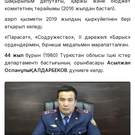
шақырылым депутаты, қаржы және бюджет
комитетінің төрайымы (2016 жылдан бастап).
Қазіргі қызметін 2019 жылдың қыркүйегінен бері
атқарып келеді.
«Парасат», «Содружество», ІІ дәрежелі «Барыс»
ордендерімен, бірнеше медальмен марапатталған.
44 жыл
бұрын (1980) Түркістан облысы Ішкі істер
департаменті бастығының орынбасары
Асылжан
Оспанұлы
ҚАЛДАРБЕКОВ
дүниеге келді.