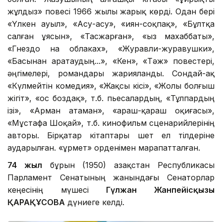
жұлдыз» повесі 1966 жылы жарық көрді. Одан бері
«Үлкен ауыл», «Асу-асу», «Қиян-соқпақ», «Бұлтқа
салған ұясын», «Тасжарған», «Қыз махаббаты»,
«Гнездо на облаках», «Журавли-журавушки»,
«Басынан Қаратаудың...», «Кен», «Тәж» повестері,
әңгімелері, романдары жарияланды. Сондай-ақ
«Күлмейтін комедия», «Жақсы кісі», «Жолы болғыш
жігіт», «Қос боздақ», т.б. пьесалардың, «Тұлпардың
ізі», «Арман атаман», «Қараш-қараш оқиғасы»,
«Мұстафа Шоқай», т.б. кинофильм сценарийлерінің
авторы. Бірқатар кітаптары шет ел тілдеріне
аударылған. «Құрмет» орденімен марапатталған.
74 жыл
бұрын (1950) Қазақстан Республикасы
Парламент Сенатының жанындағы Сенаторлар
кеңесінің мүшесі
Гүлжан Жанпейісқызы
ҚАРАҚҰСОВА
дүниеге келді.