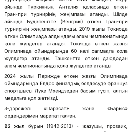
айында Түркияның Анталия қаласында өткен
Гран-при турнирінің жеңімпазы атанды. Шілде
айында Будапештте (Венгрия) өткен Гран-при
турнирінің жеңімпазы атанды. 2019 жылы Токиода
өткен Олимпиада алдындағы әлем чемпионатында
қола жүлдегер атанды. Токиода өткен жазғы
Олимпиада ойындарында 60 келі салмақта қола
жүлдегер атанды. Ташкентте өткен дзюдодан
әлем чемпионатында қола жүлдегер атанды.
2024 жылы Парижде өткен жазғы Олимпиада
ойындарында Елдос финалдық белдесуде француз
спортшысы Лука Мхеидзеден басым түсіп, алтын
медальға қол жеткізді.
3-дәрежелі «Парасат» және «Барыс»
ордендерімен марапатталған.
82 жыл
бұрын (1942-2013) - жазушы, прозаик,