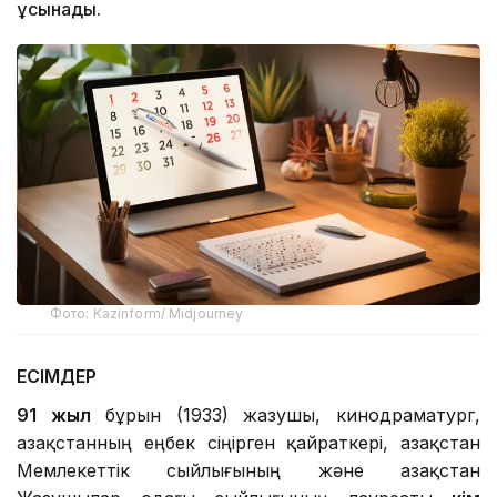
ұсынады.
Фото: Kazinform/ Midjourney
ЕСІМДЕР
91 жыл
бұрын (1933) жазушы, кинодраматург,
Қазақстанның еңбек сіңірген қайраткері, Қазақстан
Мемлекеттік сыйлығының және Қазақстан