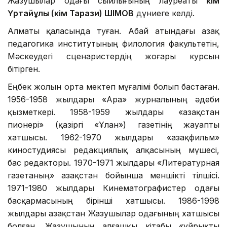
Жазушылар одағы сыйлығының лауреаты
Әкім
Үртайұлы (Әкім Тарази) ӘШІМОВ
дүниеге келді.
Алматы қаласында туған. Абай атындағы Қазақ
педагогика институтының филология факультетін,
Мәскеудегі сценаристердің жоғары курсын
бітірген.
Еңбек жолын орта мектеп мұғалімі болып бастаған.
1956-1958 жылдары «Ара» журналының әдеби
қызметкері. 1958-1959 жылдары «Қазақстан
пионері» (қазіргі «Ұлан») газетінің жауапты
хатшысы. 1962-1970 жылдары «Қазақфильм»
киностудиясы редакциялық алқасының мүшесі,
бас редакторы. 1970-1971 жылдары «Литературная
газетаның» Қазақстан бойынша меншікті тілшісі.
1971-1980 жылдары Кинематографистер одағы
басқармасының бірінші хатшысы. 1986-1998
жылдары Қазақстан Жазушылар одағының хатшысы
болған. Жазушының алғашқы кітабы «Құйрықты