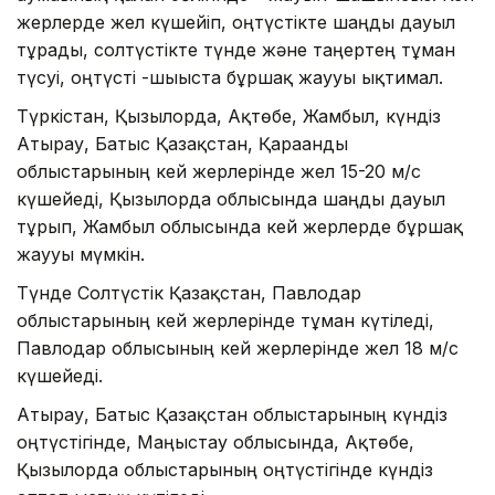
жерлерде жел күшейіп, оңтүстікте шаңды дауыл
тұрады, солтүстікте түнде және таңертең тұман
түсуі, оңтүсті -шығыста бұршақ жаууы ықтимал.
Түркістан, Қызылорда, Ақтөбе, Жамбыл, күндіз
Атырау, Батыс Қазақстан, Қарағанды
облыстарының кей жерлерінде жел 15-20 м/с
күшейеді, Қызылорда облысында шаңды дауыл
тұрып, Жамбыл облысында кей жерлерде бұршақ
жаууы мүмкін.
Түнде Солтүстік Қазақстан, Павлодар
облыстарының кей жерлерінде тұман күтіледі,
Павлодар облысының кей жерлерінде жел 18 м/с
күшейеді.
Атырау, Батыс Қазақстан облыстарының күндіз
оңтүстігінде, Маңғыстау облысында, Ақтөбе,
Қызылорда облыстарының оңтүстігінде күндіз