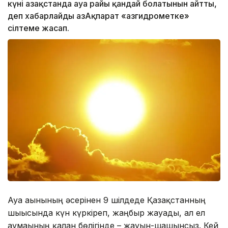
күні Қазақстанда ауа райы қандай болатынын айтты,
деп хабарлайды ҚазАқпарат «Қазгидрометке»
сілтеме жасап.
Ауа ағынының әсерінен 9 шілдеде Қазақстанның
шығысында күн күркіреп, жаңбыр жауады, ал ел
аумағының қалған бөлігінде – жауын-шашынсыз. Кей