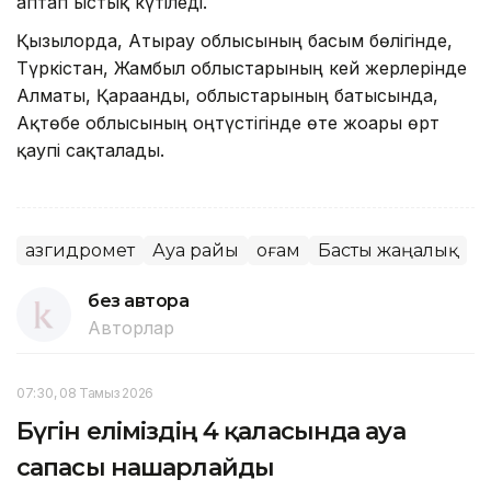
аптап ыстық күтіледі.
Қызылорда, Атырау облысының басым бөлігінде,
Түркістан, Жамбыл облыстарының кей жерлерінде
Алматы, Қарағанды, облыстарының батысында,
Ақтөбе облысының оңтүстігінде өте жоғары өрт
қаупі сақталады.
Қазгидромет
Ауа райы
Қоғам
Басты жаңалық
без автора
Авторлар
07:30, 08 Тамыз 2026
Бүгін еліміздің 4 қаласында ауа
сапасы нашарлайды