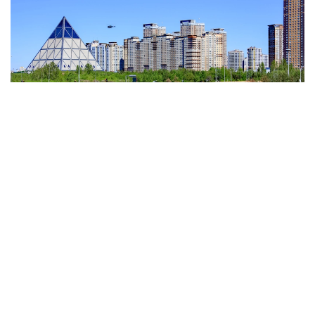
Фото: Виктор Федюнин / Kazinform
Синоптиктердің болжамынша, Абай, Шығыс
Қазақстан, Павлодар, Алматы, Жетісу, Жамбыл
және Түркістан облыстарының жекелеген
аудандарында жаңбыр жауып, найзағай ойнайды.
Кей жерлерде бұршақ түсіп, екпінді жел соғады.
Қызылорда облысының бірқатар ауданында шаңды