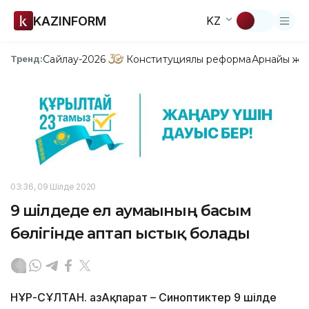
KAZINFORM
KZ
Сайлау-2026
Конституциялық реформа
Арнайы жо
Тренд:
03:36, 09 Шілде 2020
9 шілдеде ел аумағының басым
бөлігінде аптап ыстық болады
НҰР-СҰЛТАН. ҚазАқпарат – Синоптиктер 9 шілде