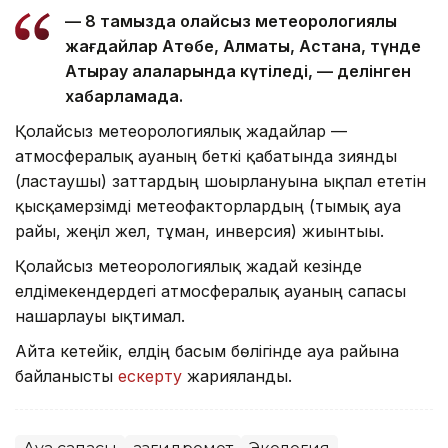
— 8 тамызда қолайсыз метеорологиялық
жағдайлар Ақтөбе, Алматы, Астана, түнде
Атырау қалаларында күтіледі, — делінген
хабарламада.
Қолайсыз метеорологиялық жағдайлар —
атмосфералық ауаның беткі қабатында зиянды
(ластаушы) заттардың шоғырлануына ықпал ететін
қысқамерзімді метеофакторлардың (тымық ауа
райы, жеңіл жел, тұман, инверсия) жиынтығы.
Қолайсыз метеорологиялық жағдай кезінде
елдімекендердегі атмосфералық ауаның сапасы
нашарлауы ықтимал.
Айта кетейік, елдің басым бөлігінде ауа райына
байланысты
ескерту
жарияланды.