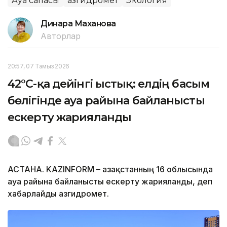
Ауа сапасы
Қазгидромет
Экология
Динара Маханова
Авторлар
20:57, 07 Тамыз 2026
42°C-қа дейінгі ыстық: елдің басым
бөлігінде ауа райына байланысты
ескерту жарияланды
АСТАНА. KAZINFORM – Қазақстанның 16 облысында
ауа райына байланысты ескерту жарияланды, деп
хабарлайды Қазгидромет.