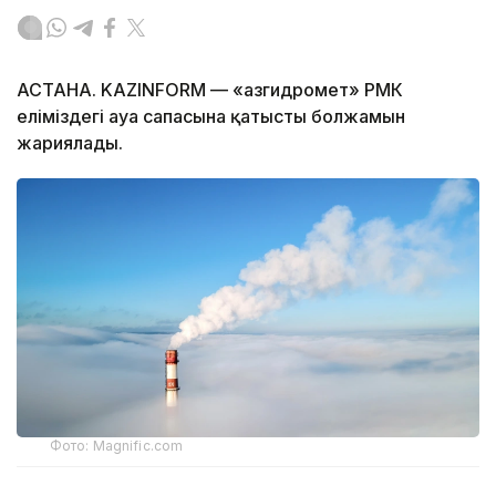
АСТАНА. KAZINFORM — «Қазгидромет» РМК
еліміздегі ауа сапасына қатысты болжамын
жариялады.
Фото: Magnific.com