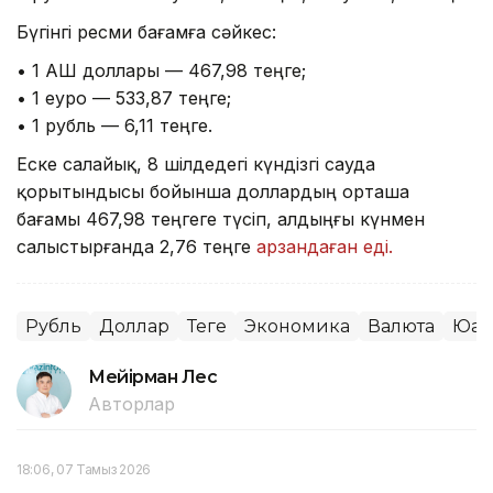
Бүгінгі ресми бағамға сәйкес:
• 1 АҚШ доллары — 467,98 теңге;
• 1 еуро — 533,87 теңге;
• 1 рубль — 6,11 теңге.
Еске салайық, 8 шілдедегі күндізгі сауда
қорытындысы бойынша доллардың орташа
бағамы 467,98 теңгеге түсіп, алдыңғы күнмен
салыстырғанда 2,76 теңге
арзандаған еді.
Рубль
Доллар
Теңге
Экономика
Валюта
Юан
Мейірман Лес
Авторлар
18:06, 07 Тамыз 2026