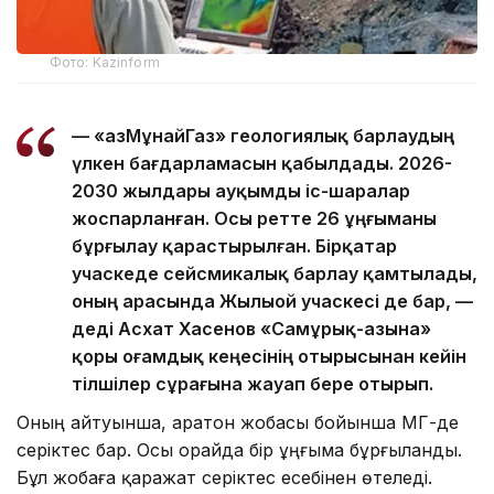
Фото: Kazinform
— «ҚазМұнайГаз» геологиялық барлаудың
үлкен бағдарламасын қабылдады. 2026-
2030 жылдары ауқымды іс-шаралар
жоспарланған. Осы ретте 26 ұңғыманы
бұрғылау қарастырылған. Бірқатар
учаскеде сейсмикалық барлау қамтылады,
оның арасында Жылыой учаскесі де бар, —
деді Асхат Хасенов «Самұрық-Қазына»
қоры Қоғамдық кеңесінің отырысынан кейін
тілшілер сұрағына жауап бере отырып.
Оның айтуынша, Қаратон жобасы бойынша ҚМГ-де
серіктес бар. Осы орайда бір ұңғыма бұрғыланды.
Бұл жобаға қаражат серіктес есебінен өтеледі.