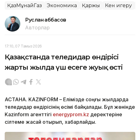
ҚазМұнайГаз
Экономика
Қаржы
Кен игеру
Руслан Ғаббасов
Авторлар
17:10, 07 Тамыз 2026
Қазақстанда теледидар өндірісі
жарты жылда үш есеге жуық өсті
АСТАНА. KAZINFORM – Елімізде соңғы жылдарда
теледидар өндірісінің өсімі байқалады. Бұл жөнінде
Kazinform агенттігі
energyprom.kz
деректеріне
сілтеме жасай отырып, хабарлайды.