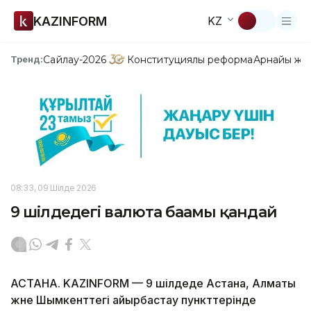
KAZINFORM
KZ
Сайлау-2026
Конституциялық реформа
Арнайы жо
Тренд:
08:33, 09 Шілде 2026
9 шілдедегі валюта бағамы қандай
АСТАНА. KAZINFORM — 9 шілдеде Астана, Алматы
және Шымкенттегі айырбастау пункттерінде