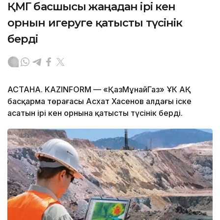
ҚМГ басшысы жаңадан ірі кен
орнын игеруге қатысты түсінік
берді
АСТАНА. KAZINFORM — «ҚазМұнайГаз» ҰК АҚ
басқарма төрағасы Асхат Хасенов алдағы іске
асатын ірі кен орнына қатысты түсінік берді.