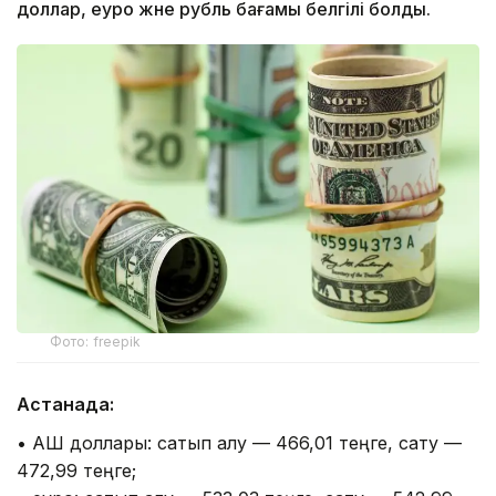
доллар, еуро және рубль бағамы белгілі болды.
Фото: freepik
Астанада:
• АҚШ доллары: сатып алу — 466,01 теңге, сату —
472,99 теңге;