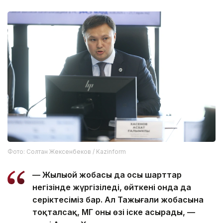
Фото: Солтан Жексенбеков / Kazinform
— Жылыой жобасы да осы шарттар
негізінде жүргізіледі, өйткені онда да
серіктесіміз бар. Ал Тажығали жобасына
тоқталсақ, ҚМГ оны өзі іске асырады, —