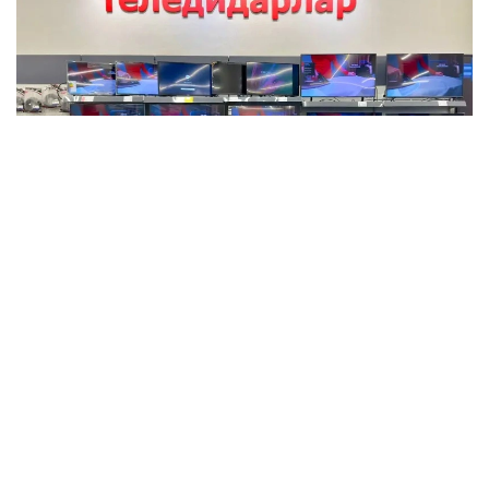
Фото: Мақсат Шағырбаев / Kazinform
2026 жылы қаңтар-маусым айларында отандық
кәсіпорындар 112,9 мың теледидар өндірген. Бұл
өткен жылдың сәйкес кезеңімен салыстырғанда,
2,9 есе көп.
Сонымен қатар, зерттеуде бұл 2015 жылдан бері
жылдың алғашқы алты айындағы ең жоғары