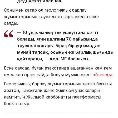
деді Асхат Хасенов.
Сонымен қатар ол геологиялық барлау
жұмыстарының тәуекелі жоғары екенін еске
салды.
— 10 ұңғыманың тек үшеуі ғана сәтті
болады, яғни қалғаны 70 пайызында
тәуекелі жоғары. Бірақ бір ұңғымадан
мұнай тапсақ, осының өзі барлық шығынды
қайтарады, — деді ҚМГ басшысы.
Еске салсақ, бұған Қазақстанда Қашағаннан кем кем
емес кен орны пайда болуы мүмкін екені
айтылды
.
Геологиялық барлау жұмыстарының негізгі бағыты
Қаратон, Тажығали және Жылыой учаскелерін
қамтитын Жылыой карбонатты платформасы
болып отыр.