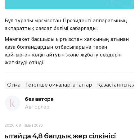
Бұл туралы Қырғызстан Президенті аппаратының
ақпараттық саясат бөлімі хабарлады.
Мемлекет басшысы Қырғызстан халқының атынан
қаза болғандардың отбасыларына терең
қайғырған көңіл айтуын және жұбату сөздерін
жеткізуді өтінді.
Оқиға
Төтенше оқиғалар, апаттар
Қазақстанның хал
без автора
Авторлар
20:26, 08 Тамыз 2026
Қытайда 4,8 балдық жер сілкінісі