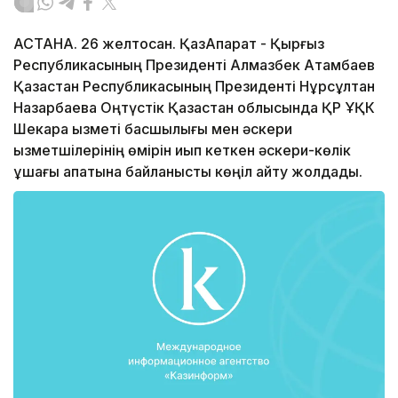
АСТАНА. 26 желтоқсан. ҚазАқпарат - Қырғыз
Республикасының Президенті Алмазбек Атамбаев
Қазақстан Республикасының Президенті Нұрсұлтан
Назарбаевқа Оңтүстік Қазақстан облысында ҚР ҰҚК
Шекара қызметі басшылығы мен әскери
қызметшілерінің өмірін қиып кеткен әскери-көлік
ұшағы апатына байланысты көңіл айту жолдады.