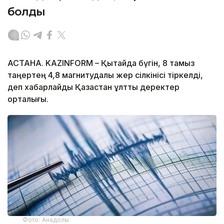
болды
АСТАНА. KAZINFORM – Қытайда бүгін, 8 тамыз
таңертең 4,8 магнитудалы жер сілкінісі тіркелді,
деп хабарлайды Қазақстан ұлттық деректер
орталығы.
Фото: Анадолы