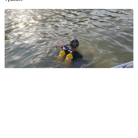
Фото: Павлодар облысы ТЖД
Төтенше жағдайлар департаментінің мәліметінше,
жедел-құтқару жасағының құтқарушылары екі
бірлік арнайы техниканы тарта отырып, 1987 жылы
туған ер адамның денесін судан алып шыққан.