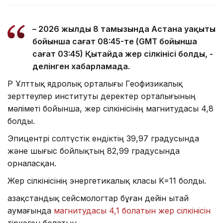
– 2026 жылдың 8 тамызында Астана уақыты
бойынша сағат 08:45-те (GMT бойынша
сағат 03:45) Қытайда жер сілкінісі болды, -
делінген хабарламада.
ҚР Ұлттық ядролық орталығы Геофизикалық
зерттеулер институты деректер орталығының
мәліметі бойынша, жер сілкінісінің магнитудасы 4,8
болды.
Эпицентрі солтүстік ендіктің 39,97 градусында
және шығыс бойлықтың 82,99 градусында
орналасқан.
Жер сілкінісінің энергетикалық класы K=11 болды.
Қазақстандық сейсмологтар бұған дейін Қытай
аумағында
магнитудасы 4,1 болатын жер сілкінісін