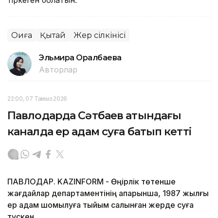
тіркеген болатын.
Оқиға
Қытай
Жер сілкінісі
Эльмира Оралбаева
Авторлар
22:00, 07 Тамыз 2026
Павлодарда Сәтбаев атындағы
каналда ер адам суға батып кетті
ПАВЛОДАР. KAZINFORM - Өңірлік төтенше
жағдайлар департаментінің ақпарынша, 1987 жылғы
ер адам шомылуға тыйым салынған жерде суға
түскен.