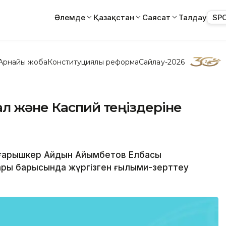
Әлемде
Қазақстан
Саясат
Талдау
SP
Арнайы жоба
Конституциялық реформа
Сайлау-2026
л және Каспий теңіздеріне
а ғарышкер Айдын Айымбетов Елбасы
ары барысында жүргізген ғылыми-зерттеу