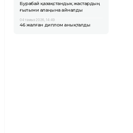
Бурабай қазақстандық жастардың
ғылыми алаңына айналды
04 тамыз 2026, 14:49
46 жалған диплом анықталды