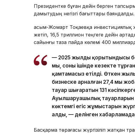
Президентке бұған дейін берген тапсы
дамытудың негізгі бағыттары баяндалды.
Қасым-Жомарт Тоқаевқа инвестициялық ж
жетіп, 16,5 триллион теңгеге дейін арт
сайынғы таза пайда көлемі 400 миллиард
— 2025 жылдың қорытындысы бо
мың, соның ішінде кезекте тұрға
қамтамасыз етілді. Өткен жылы
бизнеске арналған 27,4 мың ж
тауар шығаратын 131 кәсіпкерг
Ауылшаруашылық тауарларын өн
көктемгі егіс жұмыстарын жүргі
алды, — делінген хабарламада
Басқарма төрағасы жүргізіліп жатқан тр