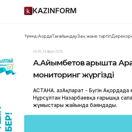
KAZINFORM
Ақорда
Тағайындау
Заң және тәртіп
Дерекқор
Тренд:
14:10, 14 Қазан 2015
А.Айымбетов ғарышта Ара
мониторинг жүргізді
АСТАНА. ҚазАқпарат - Бүгін Ақордад
Нұрсұлтан Назарбаевқа ғарышқа сап
жұмыстары жайында баяндады.