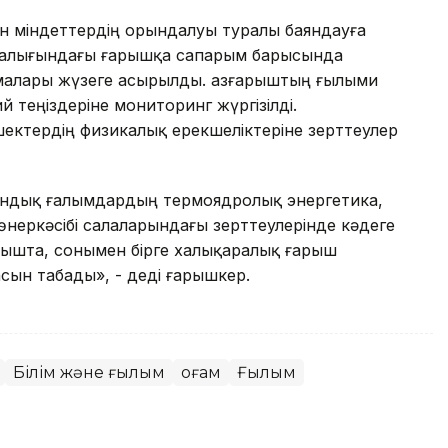
ген міндеттердің орындалуы туралы баяндауға
сі аралығындағы ғарышқа сапарым барысында
малары жүзеге асырылды. Қазғарыштың ғылыми
теңіздеріне мониторинг жүргізілді.
ктердің физикалық ерекшеліктеріне зерттеулер
тандық ғалымдардың термоядролық энергетика,
неркәсібі салаларындағы зерттеулерінде кәдеге
арышта, сонымен бірге халықаралық ғарыш
сын табады», - деді ғарышкер.
Білім және ғылым
Қоғам
Ғылым