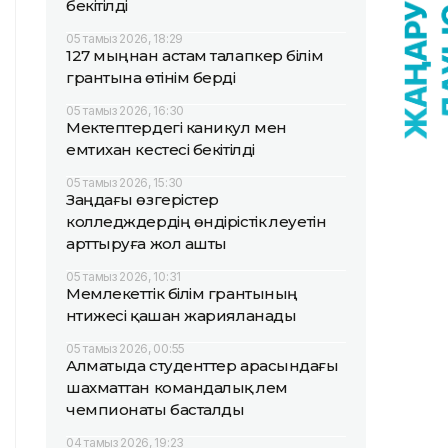
бекітілді
05 тамыз 2026, 18:29
127 мыңнан астам талапкер білім
грантына өтінім берді
05 тамыз 2026, 16:30
Мектептердегі каникул мен
емтихан кестесі бекітілді
05 тамыз 2026, 15:30
Заңдағы өзгерістер
колледждердің өндірістік әлеуетін
арттыруға жол ашты
05 тамыз 2026, 10:31
Мемлекеттік білім грантының
нәтижесі қашан жарияланады
05 тамыз 2026, 00:55
Алматыда студенттер арасындағы
шахматтан командалық әлем
чемпионаты басталды
04 тамыз 2026, 19:23