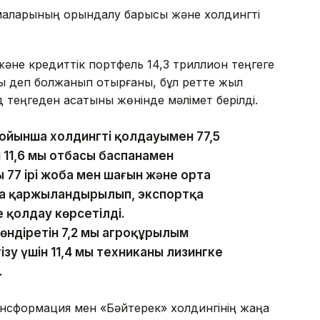
рмаларының орындалу барысы және холдингті
әне кредиттік портфель 14,3 триллион теңгеге
ады деп болжанып отырғаны, бұл ретте жыл
 теңгеден асатыны жөнінде мәлімет берілді.
йынша холдингтің қолдауымен 77,5
н 11,6 мың отбасы баспанамен
 77 ірі жоба мен шағын және орта
оба қаржыландырылып, экспортқа
е қолдау көрсетілді.
діретін 7,2 мың агроқұрылым
зу үшін 11,4 мың техниканы лизингке
.
ансформация мен «Бәйтерек» холдингінің жаңа