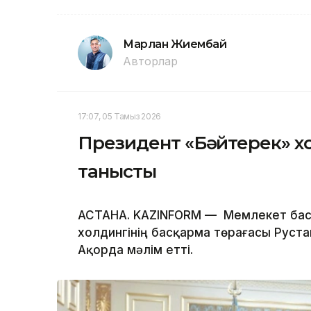
Марлан Жиембай
Авторлар
17:07, 05 Тамыз 2026
Президент «Бәйтерек» х
танысты
АСТАНА. KAZINFORM — Мемлекет бас
холдингінің басқарма төрағасы Руста
Ақорда мәлім етті.