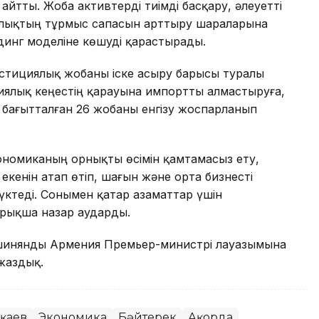
йтты. Жоба активтерді тиімді басқару, әлеуетті
алықтың тұрмыс сапасын арттыру шараларына
динг моделіне көшуді қарастырады.
естициялық жобаны іске асыру барысы туралы
иялық кеңестің қарауына импортты алмастыруға,
бағытталған 26 жобаны енгізу жоспарланып
номиканың орнықты өсімін қамтамасыз ету,
екенін атап өтіп, шағын және орта бизнесті
жүктеді. Сонымен қатар азаматтар үшін
йрықша назар аударды.
Пашинянды Армения Премьер-министрі лауазымына
жаздық.
оқаев
Экономика
Бәйтерек
Ақорда