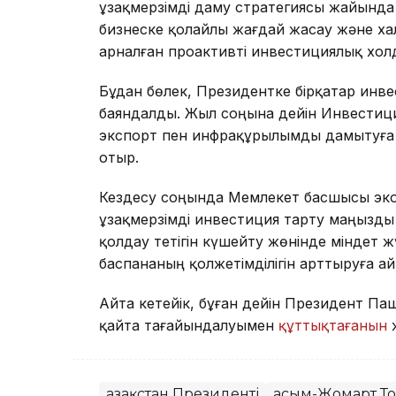
ұзақмерзімді даму стратегиясы жайында а
бизнеске қолайлы жағдай жасау және х
арналған проактивті инвестициялық хол
Бұдан бөлек, Президентке бірқатар инв
баяндалды. Жыл соңына дейін Инвестиц
экспорт пен инфрақұрылымды дамытуға 
отыр.
Кездесу соңында Мемлекет басшысы эко
ұзақмерзімді инвестиция тарту маңызды 
қолдау тетігін күшейту жөнінде міндет 
баспананың қолжетімділігін арттыруға а
Айта кетейік, бұған дейін Президент 
қайта тағайындалуымен
құттықтағанын
Қазақстан Президенті
Қасым-Жомарт Т