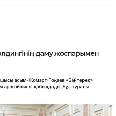
олдингінің даму жоспарымен
шысы Қасым-Жомарт Тоқаев «Бәйтерек»
м Қарағойшинді қабылдады. Бұл туралы