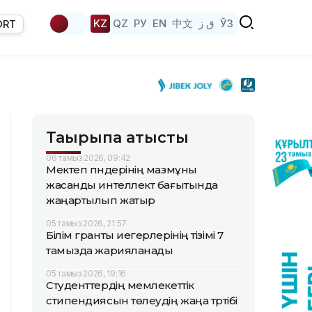
KZ
QZ
РУ
EN
中文
ق ز
ЎЗ
ORT
Тақырыпқа қатысты
06 тамыз 2026, 09:42
Мектеп пәндерінің мазмұны
жасанды интеллект бағытында
жаңартылып жатыр
05 тамыз 2026, 21:57
Білім гранты иегерлерінің тізімі 7
тамызда жарияланады
05 тамыз 2026, 19:16
Студенттердің мемлекеттік
стипендиясын төлеудің жаңа тәртібі