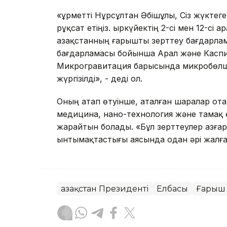
«Құрметті Нұрсұлтан Әбішұлы, Сіз жүкте
рұқсат етіңіз. Қыркүйектің 2-сі мен 12-
Қазақстанның ғарышты зерттеу бағдарла
бағдарламасы бойынша Арал және Каспий 
Микрогравитация барысында микробөлше
жүргізілді», - деді ол.
Оның атап өтуінше, аталған шаралар о
медицина, нано-технология және тамақ ө
жарайтын болады. «Бұл зерттеулер Қазғ
ынтымақтастығы аясында одан әрі жалға
Қазақстан Президенті
Елбасы
Ғарыш