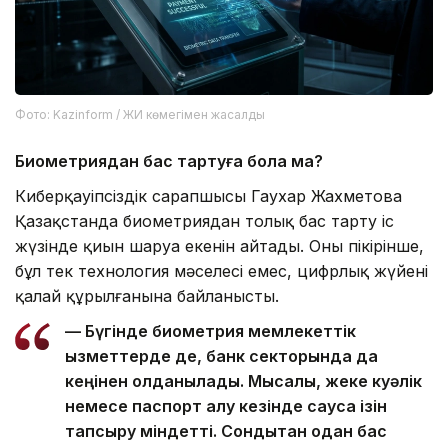
Фото: Kazinform / ЖИ көмегімен жасалды
Биометриядан бас тартуға бола ма?
Киберқауіпсіздік сарапшысы Гаухар Жахметова
Қазақстанда биометриядан толық бас тарту іс
жүзінде қиын шаруа екенін айтады. Оның пікірінше,
бұл тек технология мәселесі емес, цифрлық жүйенің
қалай құрылғанына байланысты.
— Бүгінде биометрия мемлекеттік
қызметтерде де, банк секторында да
кеңінен қолданылады. Мысалы, жеке куәлік
немесе паспорт алу кезінде саусақ ізін
тапсыру міндетті. Сондықтан одан бас