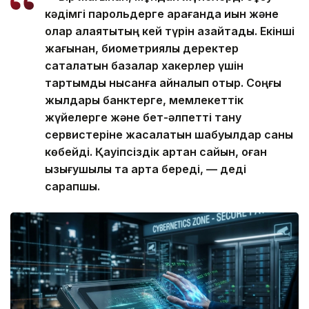
кәдімгі парольдерге қарағанда қиын және
олар алаяқтықтың кей түрін азайтады. Екінші
жағынан, биометриялық деректер
сақталатын базалар хакерлер үшін
тартымды нысанға айналып отыр. Соңғы
жылдары банктерге, мемлекеттік
жүйелерге және бет-әлпетті тану
сервистеріне жасалатын шабуылдар саны
көбейді. Қауіпсіздік артқан сайын, оған
қызығушылық та арта береді, — деді
сарапшы.