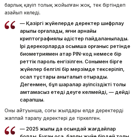
барлық қауіп толық жойылған жоқ, тек біртіндеп
азайып келеді.
— Қазіргі жүйелерде деректер шифрлау
арқылы қорғалады, яғни арнайы
криптографиялық әдістер пайдаланылады.
Ірі дерекқорларда қосымша қорғаныс ретінде
биометриямен қатар PIN-код немесе бір
реттік пароль енгізілген. Сонымен бірге
жүйелер белгілі бір мерзімде тексеріліп,
осал тұстары анықталып отырады.
Дегенмен, бұл шаралар қауіпсіздікті толық
қамтамасыз етеді деуге келмейді, — дейді
сарапшы.
Оның айтуынша, соңғы жылдары елде деректердің
жаппай таралу деректері де тіркелген.
— 2025 жылы да осындай жағдайлар
болды. Бұған қоса, барлық жүйе бірдей толық