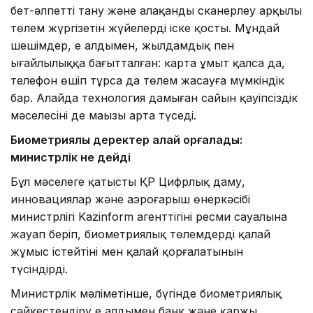
бет-әлпетті тану және алақанды сканерлеу арқылы
төлем жүргізетін жүйелерді іске қосты. Мұндай
шешімдер, ең алдымен, жылдамдық пен
ыңғайлылыққа бағытталған: карта ұмыт қалса да,
телефон өшіп тұрса да төлем жасауға мүмкіндік
бар. Алайда технология дамыған сайын қауіпсіздік
мәселесінің де маңызы арта түседі.
Биометриялық деректер қалай қорғалады:
министрлік не дейді
Бұл мәселеге қатысты ҚР Цифрлық даму,
инновациялар және аэроғарыш өнеркәсібі
министрлігі Kazinform агенттігінің ресми сауалына
жауап беріп, биометриялық төлемдердің қалай
жұмыс істейтіні мен қалай қорғалатынын
түсіндірді.
Министрлік мәліметінше, бүгінде биометриялық
сәйкестендіру ең алдымен банк және қаржы