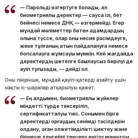
— Парольді өзгертуге болады, ал
биометриялық деректер — саусақ ізі, бет
бейнесі немесе ДНҚ — өзгермейді. Егер
мұндай мәліметтер бөтен адамдардың
қолына түссе, олар оны несие рәсімдеуге,
жеке тұлғаның атын пайдалануға немесе
бопсалауға жұмсауы мүмкін. Кей жағдайда
деректердің шетелге бақылаусыз берілуі де
қауіп туғызады, — дейді ол.
Оның пікірінше, мұндай қауіп-қатерді азайту үшін
нақты іс-шаралар атқарылуы қажет.
— Ең алдымен, биометриялық жүйелер
міндетті түрде тексеріліп,
сертификатталуы тиіс. Сонымен бірге
деректерді қорғаудың сенімді тәсілдерін
қолдану, оған қолжетімділікті шектеу және
бірнеше деңгейлі тексеру енгізу маңызды.