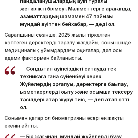
пайдаланушылардың қауіп туралы
жеткілікті білмеуі. Мәліметтерге қарағанда,
азаматтардың шамамен 47 пайызы
мұндай қауіптен бейхабар, — деді ол.
Сарапшының сөзінше, 2025 жылы тіркелген
көптеген деректердің таралу жағдайы, соның ішінде
медициналық ұйымдардағы оқиғалар, дәл осы
адами фактормен байланысты.
— Сондықтан қауіпсіздікті сақтауда тек
техникаға ғана сүйенбеуі керек.
Жүйелердің қорғалуы, деректерге бақылау,
қызметкерлерді оқыту және қосымша тексеру
тәсілдері қатар жүруі тиіс, — деп атап өтті
ол.
Сонымен қатар ол биометрияның әсері екіжақты
екенін айтты.
— Бір жағынан, мұндай жүйелерді бұзу