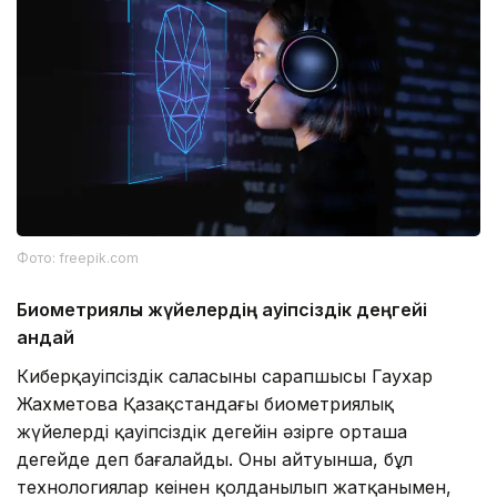
Фото: freepik.com
Биометриялық жүйелердің қауіпсіздік деңгейі
қандай
Киберқауіпсіздік саласының сарапшысы Гаухар
Жахметова Қазақстандағы биометриялық
жүйелердің қауіпсіздік деңгейін әзірге орташа
деңгейде деп бағалайды. Оның айтуынша, бұл
технологиялар кеңінен қолданылып жатқанымен,