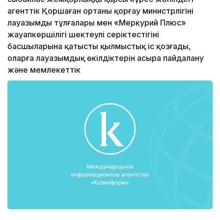
агенттік Қоршаған ортаны қорғау министрлігінің
лауазымды тұлғалары мен «Меркурий Плюс»
жауапкершілігі шектеулі серіктестігінің
басшыларына қатысты қылмыстық іс қозғады,
оларға лауазымдық өкілдіктерін асыра пайдалану
және мемлекеттік