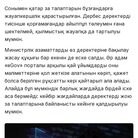
Сонымен қатар заң талаптарын бұзғандарға
жауапкершілік қарастырылған. Дербес деректерді
тиісінше қорғамағандар айыппұл төлеумен ғана
шектелмей, қылмыстық жауапқа да тартылуы
мүмкін.
Министрлік азаматтардың өз деректеріне бақылау
жасау құқығы бар екенін де еске салды. Әр адам
«eGov» порталы арқылы қай ұйымдардың оның
мәліметтеріне қол жеткізе алатынын көріп, қажет
болса берілген рұқсатты кері қайтарып ала алады.
Алайда бұл мүмкіндік барлық жағдайда бірдей іске
аса бермейді: кейбір жағдайларда деректерді жою
заң талаптарына байланысты кейінге қалдырылуы
мүмкін.