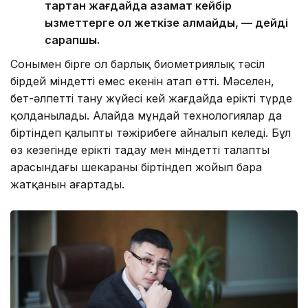
тартқан жағдайда азамат кейбір
қызметтерге қол жеткізе алмайды, — дейді
сарапшы.
Сонымен бірге ол барлық биометриялық тәсіл
бірдей міндетті емес екенін атап өтті. Мәселен,
бет-әлпетті тану жүйесі кей жағдайда ерікті түрде
қолданылады. Алайда мұндай технологиялар да
біртіндеп қалыпты тәжірибеге айналып келеді. Бұл
өз кезегінде ерікті таңдау мен міндетті талаптың
арасындағы шекараны біртіндеп жойып бара
жатқанын аңғартады.