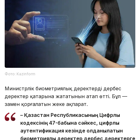
Фото: Kazinform
Министрлік биометриялық деректердің дербес
деректер қатарына жататынын атап өтті. Бұл —
заңмен қорғалатын жеке ақпарат.
– Қазақстан Республикасының Цифрлық
кодексінің 47-бабына сәйкес, цифрлық
аутентификация кезінде қолданылатын
биометриялық деректер дербес деректерге