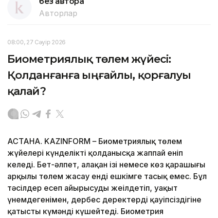
без автора
Авторлар
08:00, 27 Сәуір 2026
Биометриялық төлем жүйесі:
Қолданғанға ыңғайлы, қорғалуы
қалай?
АСТАНА. KAZINFORM – Биометриялық төлем
жүйелері күнделікті қолданысқа жаппай еніп
келеді. Бет-әлпет, алақан ізі немесе көз қарашығы
арқылы төлем жасау енді ешкімге таңсық емес. Бұл
тәсілдер есеп айырысуды жеңілдетіп, уақыт
үнемдегенімен, дербес деректердің қауіпсіздігіне
қатысты күмәнді күшейтеді. Биометрия