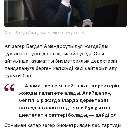
Фото: Бағдат Амандосұлының жеке мұрағаты
Ал заңгер Бағдат Амандосұлы бұл жағдайды
құқықтық тұрғыдан нақтылай түседі. Оның
айтуынша, азаматтың биометриялық деректерін
пайдалануға берген келісімді кері қайтарып алу
құқығы бар.
— Азамат келісімін қайтарып, деректерін
жоюды талап ете алады. Алайда заң
белгілі бір жағдайларда деректерді
сақтауды талап етеді, яғни бұл құқықтың
шектелетін сәттері болады, — дейді ол.
Сонымен қатар заңгер биометриядан бас тартудың