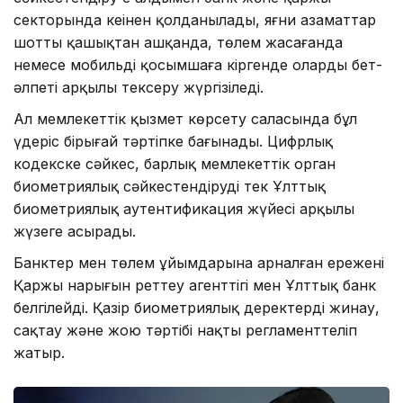
секторында кеңінен қолданылады, яғни азаматтар
шотты қашықтан ашқанда, төлем жасағанда
немесе мобильді қосымшаға кіргенде олардың бет-
әлпеті арқылы тексеру жүргізіледі.
Ал мемлекеттік қызмет көрсету саласында бұл
үдеріс бірыңғай тәртіпке бағынады. Цифрлық
кодекске сәйкес, барлық мемлекеттік орган
биометриялық сәйкестендіруді тек Ұлттық
биометриялық аутентификация жүйесі арқылы
жүзеге асырады.
Банктер мен төлем ұйымдарына арналған ережені
Қаржы нарығын реттеу агенттігі мен Ұлттық банк
белгілейді. Қазір биометриялық деректерді жинау,
сақтау және жою тәртібі нақты регламенттеліп
жатыр.