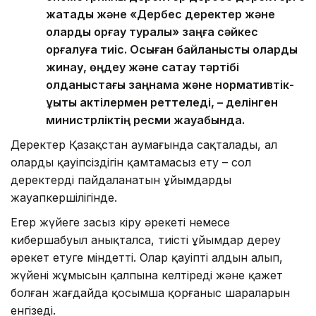
жатады және «Дербес деректер және
оларды қорғау туралы» заңға сәйкес
қорғалуға тиіс. Осыған байланысты оларды
жинау, өңдеу және сақтау тәртібі
қолданыстағы заңнама және нормативтік-
құқықтық актілермен реттеледі, – делінген
министрліктің ресми жауабында.
Деректер Қазақстан аумағында сақталады, ал
олардың қауіпсіздігін қамтамасыз ету – сол
деректерді пайдаланатын ұйымдардың
жауапкершілігінде.
Егер жүйеге заңсыз кіру әрекеті немесе
кибершабуыл анықталса, тиісті ұйымдар дереу
әрекет етуге міндетті. Олар қауіптің алдын алып,
жүйенің жұмысын қалпына келтіреді және қажет
болған жағдайда қосымша қорғаныс шараларын
енгізеді.