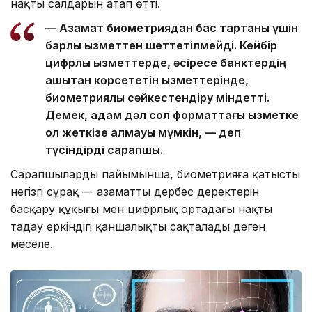
нақты салдарын атап өтті.
— Азамат биометриядан бас тартқаны үшін
барлық қызметтен шеттетілмейді. Кейбір
цифрлық қызметтерде, әсіресе банктердің
қашықтан көрсететін қызметтерінде,
биометриялық сәйкестендіру міндетті.
Демек, адам дәл сол форматтағы қызметке
қол жеткізе алмауы мүмкін, — деп
түсіндірді сарапшы.
Сарапшылардың пайымынша, биометрияға қатысты
негізгі сұрақ — азаматтың дербес деректерін
басқару құқығы мен цифрлық ортадағы нақты
таңдау еркіндігі қаншалықты сақталады деген
мәселе.