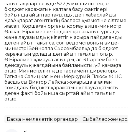
сатып алулар өткізуде 522,8 миллион теңге
бюджет қаражатын қалтаға басу фактілері
бойынша айыптар тағылды, деп хабарлайды
ҚазАқпарат агенттіктің баспасөз қызметіне сілтеме
жасап. Қоршаған ортаны қорғау вице-министрі
Әлжан Бірәлиевке бюджет қаражатын ұрлады
және лауазымдық өкілеттігін асыра пайдаланды
деген айып тағылса, сол ведомствоның вице-
министрі Зейнолла Сәрсембаевқа да бюджет
қаражатын ұрлады деп айып тағылып отыр.
Ә.Бірәлиев қамауға алынды, ал З.Сәрсембаев
денсаулық жағдайына байланысты, үй қамақта
отыр. Министрліктің департамент директоры
Татьяна Савицкая мен «Меркурий Плюс» ЖШС
басшысы Виктор Лайсқа жоғарыда аталған
сомадағы бюджет қаражатын ұрлауға қатысты
деген факті бойынша сырттай айып тағылып
отыр.
Басқа мемлекеттік органдар
Сыбайлас жемқорл