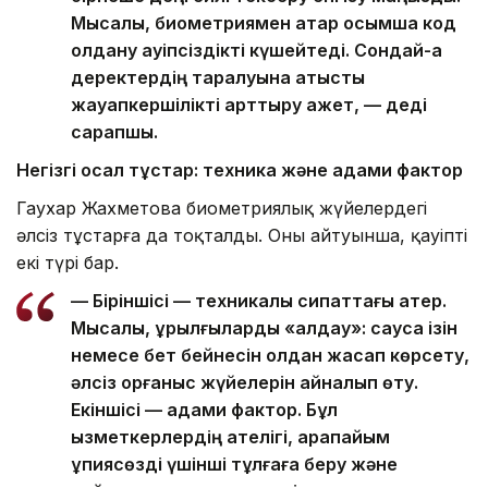
Мысалы, биометриямен қатар қосымша код
қолдану қауіпсіздікті күшейтеді. Сондай-ақ
деректердің таралуына қатысты
жауапкершілікті арттыру қажет, — деді
сарапшы.
Негізгі осал тұстар: техника және адами фактор
Гаухар Жахметова биометриялық жүйелердегі
әлсіз тұстарға да тоқталды. Оның айтуынша, қауіптің
екі түрі бар.
— Біріншісі — техникалық сипаттағы қатер.
Мысалы, құрылғыларды «алдау»: саусақ ізін
немесе бет бейнесін қолдан жасап көрсету,
әлсіз қорғаныс жүйелерін айналып өту.
Екіншісі — адами фактор. Бұл
қызметкерлердің қателігі, қарапайым
құпиясөзді үшінші тұлғаға беру және