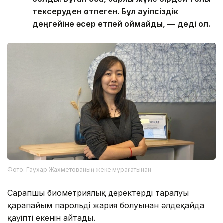
тексеруден өтпеген. Бұл қауіпсіздік
деңгейіне әсер етпей қоймайды, — деді ол.
Фото: Гаухар Жахметованың жеке мұрағатынан
Сарапшы биометриялық деректердің таралуы
қарапайым парольдің жария болуынан әлдеқайда
қауіпті екенін айтады.