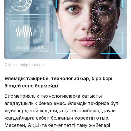
Фото: istockphoto.com
Әлемдік тәжірибе: технология бар, бірақ бәрі
бірдей сене бермейді
Биометриялық технологияларға қатысты
алаңдаушылық бекер емес. Әлемдік тәжірибе бұл
жүйелердің кей жағдайда қателік жіберіп, даулы
жағдайларға себеп болғанын көрсетіп отыр.
Мәселен, АҚШ-та бет-әлпетті тану жүйелері