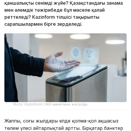
қаншалықты сенімді жүйе? Қазақстандағы заңнама
мен әлемдік тәжірибеде бұл мәселе қалай
реттеледі? Kazinform тілшісі тақырыпты
сарапшылармен бірге зерделеді.
Фото: Kazinform / ЖИ көмегімен жасалды
Жалпы, соңғы жылдары елде қолма-қол ақшасыз
төлем үлесі айтарлықтай артты. Бірқатар банктер