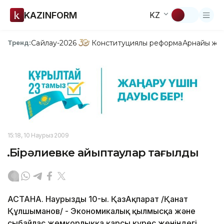
KAZINFORM
KZ
Сайлау-2026
Конституциялық реформа
Арнайы жо
Тренд:
15:18, 10 Наурыз 2009
Ә.Бірәлиевке айыптаулар тағылды
АСТАНА. Наурыздың 10-ы. ҚазАқпарат /Қанат
Құлшыманов/ - Экономикалық қылмысқа және
сыбайлас жемқорлыққа қарсы күрес жөніндегі